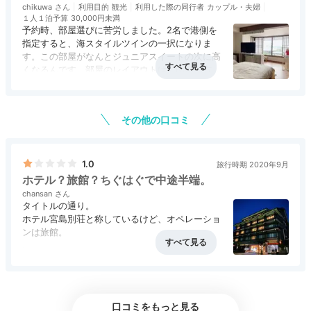
chikuwa
利用目的
観光
利用した際の同行者
カップル・夫婦
１人１泊予算
30,000円未満
予約時、部屋選びに苦労しました。2名で港側を
指定すると、海スタイルツインの一択になりま
す。この部屋がなんとジュニアスイートの次に高
aki_nyanko
くなるんです。部屋のレイアウトは、山側の方が
断然魅力的です。コンパクトなホテルでありなが
私達が宿泊した「海スタイル トリプル」は
窓から海が
アクセス
4.5
コスパ
2.5
客室
3.0
接客対応
2.5
風呂
4.0
ら、部屋はトリプルやフォースがスタンダード。
食事・ドリンク
4.0
バリアフリー
2.5
見え、対岸の夜景も綺麗でした。
洗面台は広くて◎。マ
+2
敢えて宮島の島内のホテルに泊まっているのだか
その他の口コミ
ッサージチェアがあり疲れを癒せました。
ら港側に泊まりたいと、わたしは思うのです。と
は言え、立地も良く、畳敷きの大浴場はとても風
情があり楽しませてもらったので、更に満足でき
ればもっと良いのにと思った次第です。
1.0
旅行時期 2020年9月
ホテル？旅館？ちぐはぐで中途半端。
chansan
Onsen
タイトルの通り。
16:00
ホテル宮島別荘と称しているけど、オペレーショ
ンは旅館。
瀬戸内海を望む
夕食だけでなく朝食の時間も選ばされます。朝く
展望風呂でのんびり
アクセス
評価なし
コスパ
1.0
客室
2.5
接客対応
3.5
風呂
1.0
らい好きな時間に食べさせて欲しい。ちなみにチ
食事・ドリンク
1.0
バリアフリー
2.0
ェックイン時には後で変更出来ますと言われたけ
ど、内線で「変更をしたい」と言うと調べもせず
口コミをもっと見る