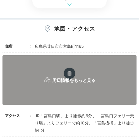
に「出来ないですね～」と即答。
それではさぞ立派な食事なのだろうと行くと、ま
ず店内の作りがファミレスのような安っぽさで残
念。そして接客もファミレス。流石に料理はファ
地図・アクセス
ミレスよりは良いが、食事目当てに来るかという
とそれは決してないレベル。
子供にも優しい店員さんたち。裏を返せば、食事
住所
広島県廿日市市宮島町1165
中は子供達の騒ぐ声が聞こえると言うこと。非常
識な親達がiPhoneで動画を見せ、奇声を許し。
走り回らせるので落ち着かない。
展望浴場①
展
料理はコースのみなのに、飲み物はドリンクバー
からセルフで取る(ここもtheファミレス)。コロ
館内には、瀬戸内海を望む展望浴場があります。足を伸
ナ禍なのを忘れさせるくらい感染対策が徹底され
ばしてゆっくり浸かり、疲れを癒しましょ。お湯はやわ
ていない。一部の人を除いて、マスクもをつけず
らかな湯あたりの人工温泉「光明神々温泉」。
床は特殊
消毒もせずにドリンクを取っていく。喋りなが
ら。特に子供が素手で色々触っているのは怖い。
な畳敷き
になっていて、温もりを感じられますよ。
店員はマスク着用の依頼もしないし、消毒をしな
くても何も言わない。
アクセス
JR「宮島口駅」より徒歩約6分、「宮島口フェリー乗
鍵はアナログ。大きなしゃもじのキーホルダーが
り場」よりフェリーで約10分、「宮島桟橋」より徒歩
邪魔。連れを起こさないように部屋をそーっと出
aki_nyanko
たいのに、キーホルダーがガチャガチャうるさい
約1分
し、鍵をかけた時もガチャンとうるさい。邪魔な