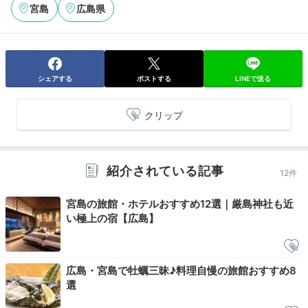
ス」のヨーグルトなど、広島名物もあり良かったです。
宮島
広島県
Check-out
シェアする
ポストする
LINEで送る
11:00
ホテルを出発
クリップ
ホテルベーカリーで
お土産をゲット
紹介されている記事
12件
宮島の旅館・ホテルおすすめ12選｜厳島神社も近
い極上の宿【広島】
広島・宮島で牡蠣三昧♪料理自慢の旅館おすすめ8
選