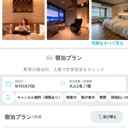
写真をすべて見る
宿泊プラン
希望の宿泊日、人数で空室状況をチェック
宿泊日
宿泊者数 / 部屋数
9/15(火)1泊
大人2名 / 1室
キャンセル無料（期限あり）
朝食付
朝夕食付
禁煙
現地払いO
宿泊プラン
3
並び替え