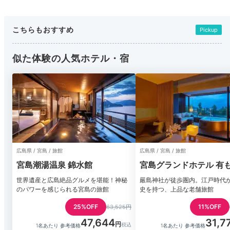
こちらもおすすめ
Pickup
似た体験の人気ホテル・宿
広島県 / 宮島 / 旅館
広島県 / 宮島 / 旅館
宮島潮湯温泉 錦水館
宮島グランドホテル 有
世界遺産と広島絶品グルメを堪能！神秘
嚴島神社が徒歩圏内。江戸時代
のパワーを感じられる宮島の旅館
史を持つ、上品な老舗旅館
25%OFF
11%OFF
63,525円
47,644
31,7
1名あたり 参考価格
1名あたり 参考価格