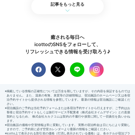
Sightseeing
記事をもっと見る
11:30
ホテルから徒歩約10分
神秘的な
「嚴島神社」へ参拝
癒される毎日へ
icottoのSNSをフォローして、
リフレッシュできる情報を受け取ろう♪
嚴島神社 大鳥居
宮島
世界遺産の「嚴島神社」は、三女神と呼ばれる神々をお
祀りする神秘的な場所。満潮時と干潮時など時間帯によ
って趣が変わるので、何度か訪れてはいかがでしょう