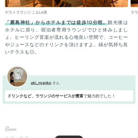
ゲストラウンジ こもLe美
ラウ
「嚴島神社」からホテルまでは徒歩10分程。
観光後は
ホテルに戻り、宿泊者専用ラウンジでひと休みしまし
ょ。ヒーリング音楽が流れる心地良い空間で、コーヒー
やジュースなどのドリンクを頂けますよ。緑が気持ち良
いテラスも◎。
aki_nyanko
ドリンクなど、ラウンジのサービスが豊富
で魅力的でした！
Room