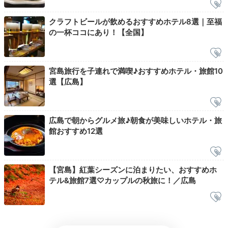
ベーカリー 島旨 PAN
ベー
クラフトビールが飲めるおすすめホテル8選｜至福
ホテル内ベーカリー「島旨 PAN」では自家製パンを販
の一杯ココにあり！【全国】
売。中でも、看板商品の「宮島ブルーベリーブレッド」
はお土産にぴったりです。散策のお供として、甘いパン
を買っておくのも良いですね。お買い物を楽しみ、観光
宮島旅行を子連れで満喫♪おすすめホテル・旅館10
に出かけましょ。
選【広島】
広島で朝からグルメ旅♪朝食が美味しいホテル・旅
館おすすめ12選
aki_nyanko
ホテル内のベーカリーでパンを購入。朝食でこちらのパンがあり、
味見できました。食パンなどは前日に注文しておくと良いかと思い
【宮島】紅葉シーズンに泊まりたい、おすすめホ
ます。
テル&旅館7選♡カップルの秋旅に！／広島