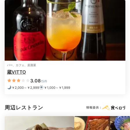
お酒を味わえます。牡蠣のピザなど軽食も◎。
朝9時～
夜23時まで営業
しているので、好きな時間に訪れてみ
て。
2日目
バー、カフェ、居酒屋
Breakfast
蔵VITTO
07:30
3.08
15件
￥2,000～￥2,999
￥1,000～￥1,999
心も満たされる
朝食ビュッフェ
周辺レストラン
情報提供：