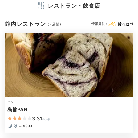
Bar
バスタオル
ドライヤー
お茶セット
電気ポット
加湿器
レストラン・飲食店
20:30
バーで気軽に
館内レストラン
（2店舗）
情報提供：
※設備・アメニティは、確認が取れている情報を表示しています。
お酒を愉しむ
パン
島旨PAN
蔵 Vitto
バ
3.31
60件
飲み足りない時は館内のバー「蔵 Vito(クラビト)」へ。
-
～￥999
広島県産のジンを使ったカクテルをはじめ、こだわりの