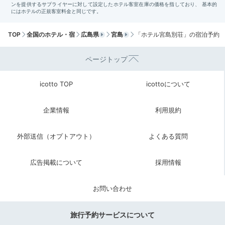
か。周辺には活気あふれる商店街もあり、気ままな散策
も楽しめますよ。
TOP
全国のホテル・宿
広島県
宮島
「ホテル宮島別荘」の宿泊予約
ページトップ
aki_nyanko
icotto TOP
icottoについて
2日目は、干潮時に大鳥居へ行きました。「嚴島神社」
に参拝し、御朱印を頂いたりして、大満足でした。
+2
企業情報
利用規約
外部送信（オプトアウト）
よくある質問
広告掲載について
採用情報
Return trip
17:00
お問い合わせ
観光もホテルステイも
旅行予約サービスについて
大満喫の宮島旅行