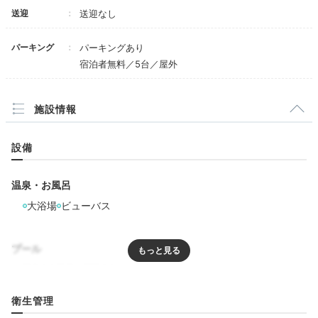
畳を敷いた大浴場で、滑る心配がなく良かったです。
ので外出時はフロントに預けた。
送迎
送迎なし
館内着はポロシャツにハーフパンツで可愛さはゼ
ロ。
パーキング
パーキングあり
宿泊者無料／5台／屋外
展望風呂の展望はいまいち。夜はガラスに反射し
Dinner
て外なんて見えない。目の前がフェリーターミナ
17:30
ル。防風松の奥に海が見える。大鳥居は全く見え
施設情報
ないので期待しない方がいい。
広島食材たっぷりの
ちなみに、部屋からも大鳥居は見えない。フェリ
ーターミナルと駐車場ビュー。
ビュッフェを堪能
設備
古い旅館をリノベーションしているようで、壁が
薄く、廊下の声が丸聞こえ。特に子供の声がうる
温泉・お風呂
さい。会話内容まで分かるレベル。そして廊下の
大浴場
ビューバス
BGMが部屋の中まで聞こえてきて煩い。21時に
は消えるようだが。
プール
コンセプトから何から全てがちぐはぐとしている
印象。まずホテルなのか旅館なのかハッキリして
欲しい。ホテルと書いてあるのでもっと食事の自
由が効くと思っていた(hpにちゃんと書いて欲し
リラクゼーション
衛生管理
い)。
レストランはファミレス仕様にするならお値段を