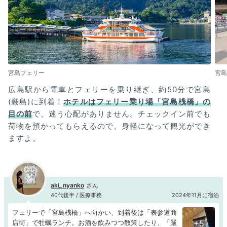
宮島フェリー
宮島
広島駅から電車とフェリーを乗り継ぎ、約50分で宮島
(厳島)に到着！
ホテルはフェリー乗り場「宮島桟橋」の
目の前
で、迷う心配がありません。チェックイン前でも
荷物を預かってもらえるので、身軽になって観光ができ
ますよ。
aki_nyanko
40代後半 / 医療事務
2024年11月に宿泊
フェリーで「宮島桟橋」へ向かい、到着後は「表参道商
店街」で牡蠣ランチ。お酒を飲みつつ散策したり、「嚴
+5