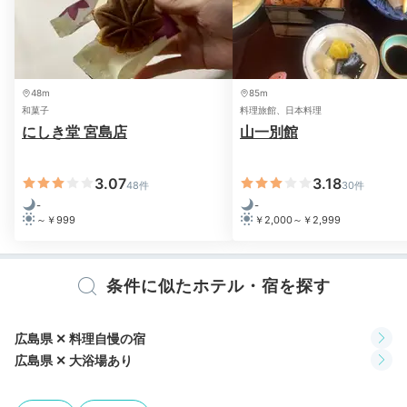
48m
85m
和菓子
料理旅館、日本料理
にしき堂 宮島店
山一別館
朝食ビュッフェ一例①
朝
レストランで頂く朝食は、地産地消にこだわった和洋ビ
3.07
3.18
48件
30件
ュッフェ。
フワフワの卵料理、焼き魚や煮物、サラダバ
-
-
ーなど多彩
で、健康的な食事を楽しめます。自家製パン
～￥999
￥2,000～￥2,999
を使ったフレンチトーストは、ぜひ味わいたい一品！
条件に似たホテル・宿を探す
aki_nyanko
広島県 ✕ 料理自慢の宿
広島県 ✕ 大浴場あり
注文後に焼いてもらうフレンチトーストがふわふわ！
甘
さも程良く、すっごくおいしかったです！！「チチヤ
+1