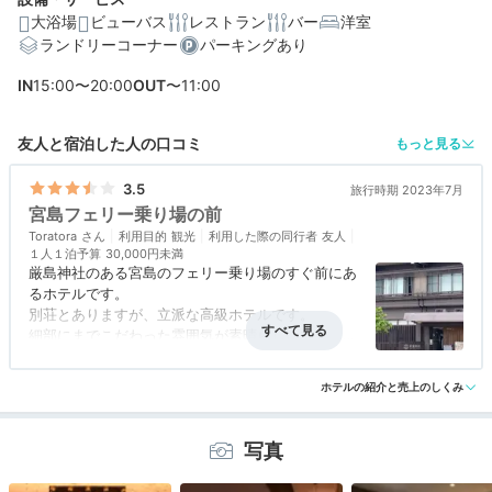
大浴場
ビューバス
レストラン
バー
洋室
ランドリーコーナー
パーキングあり
IN
15:00〜20:00
OUT
〜11:00
編集部おすすめの３つのポイント
友人と宿泊した人の口コミ
もっと見る
フェリー乗り場の目の前！荷物を預けてすぐに宮島観光
を楽しめる
3.5
旅行時期 2023年7月
宮島フェリー乗り場の前
瀬戸内海を眺めてのんびり♪畳敷きで癒される展望浴場
Toratora
利用目的
観光
利用した際の同行者
友人
広島食材たっぷり。イタリアンシェフ監修の夕食ビュッ
１人１泊予算
30,000円未満
厳島神社のある宮島のフェリー乗り場のすぐ前にあ
フェ
るホテルです。
別荘とありますが、立派な高級ホテルです。
細部にまでこだわった雰囲気が素晴らしいです。
大浴場があり、宮島の夕日を眺めなられます。浴槽
アクセス
3.0
コスパ
3.0
客室
3.5
接客対応
3.0
風呂
4.0
内の畳が凄いです。
ホテルの紹介と売上のしくみ
食事・ドリンク
3.0
バリアフリー
評価なし
写真