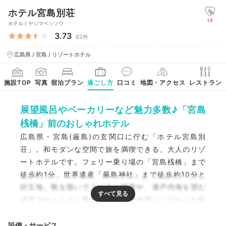
ホテル宮島別荘
15
ホテルミヤジマベッソウ
3.73
62件
広島県 / 宮島 / リゾートホテル
施設TOP
写真
宿泊プラン
過ごし方
口コミ
地図・アクセス
レストラン
展望風呂やベーカリーなど魅力多数♪「宮島
桟橋」前のおしゃれホテル
広島県・宮島(厳島)の玄関口に佇む「ホテル宮島別
荘」。和モダンな空間で旅を満喫できる、大人のリゾ
ートホテルです。フェリー乗り場の「宮島桟橋」まで
徒歩約1分、世界遺産「嚴島神社」まで徒歩約10分と
好立地。靴を脱いで上がるお部屋や、瀬戸内海を望む
浴場でゆっくりと寛げます。地産地消にこだわった創
作ビュッフェも魅力。朝9時から利用できるバーやベ
ーカリーもあり、充実した時間を過ごせますよ。
設備・サービス