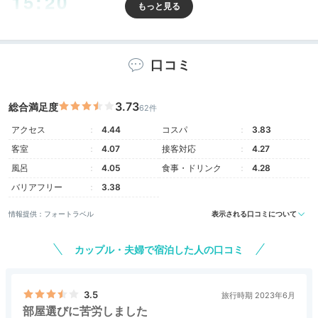
15:20
心安らぐ
和モダンなお部屋
口コミ
3.73
総合満足度
62件
アクセス
4.44
コスパ
3.83
客室
4.07
接客対応
4.27
風呂
4.05
食事・ドリンク
4.28
バリアフリー
3.38
情報提供：フォートラベル
表示される口コミについて
海スタイル トリプル
海ス
カップル・夫婦で宿泊した人の口コミ
お部屋は全42室で、島の"町家・海・山"をテーマにし
たおしゃれなデザイン。
全て靴を脱いで入室するタイプ
で、快適に寛げます。オーシャンビューやビューバス付
3.5
旅行時期 2023年6月
部屋選びに苦労しました
きのお部屋もあり、優雅な時間を過ごせますよ。