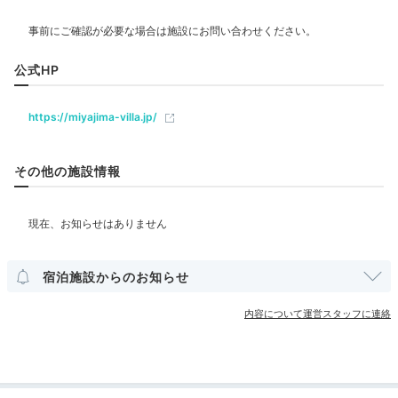
下げるべき。食材に拘った料理をそこそこの値段
夕食ビュッフェ一例①
夕
で出したいならもう少し落ち着いて食べれるよう
飲食
にして欲しい。
夕食は、イタリアンシェフ監修の創作ビュッフェ。モダ
レストラン
バー
公式HP
ンなレストランで頂きます。広島牛や牡蠣、新鮮な有機
野菜など、地元食材を使ったお料理がたっぷり！さらに
地酒やワインを含むドリンクが無料
で、お喋りが弾みま
https://miyajima-villa.jp/
ベビー＆子供関連
す♪
その他の施設情報
部屋情報
洋室
スイート
インターネット利用可能
Wi-Fi利用可能
aki_nyanko
その他館内施設
蒸し牡蠣や牡蠣フライなど、広島名物を使ったお料理が
宿泊施設からのお知らせ
いろいろ。
お酒の種類も豊富でした。大好きなワインも
+3
ランドリーコーナー
売店・ギフトショップ
何種類かあり、ほろ酔い気分になれました。
内容について運営スタッフに連絡
アメニティ
テレビ
冷蔵庫
スリッパ
セーフティボックス
洗浄機付トイレ
歯ブラシ
カミソリ
シャンプー
リンス
ボディソープ
タオル