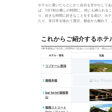
ホテルに着いたらとにかく自分を甘やかしてあ
ば、1分1秒が癒しの時間に。何にも縛られる
り、好きな時間に好きなことをする喜び。ホテ
たり、非日常を味わう贅沢。都会から離れて、
これからご紹介するホテ
※参考価格は1泊2名ご利用時の1名あたりの金額です（税およ
ホテル・宿名
写真
1.
リゾナーレ那須
2.
箱根本箱
3.
bar hotel 箱根香
山
4.
箱根リトリート