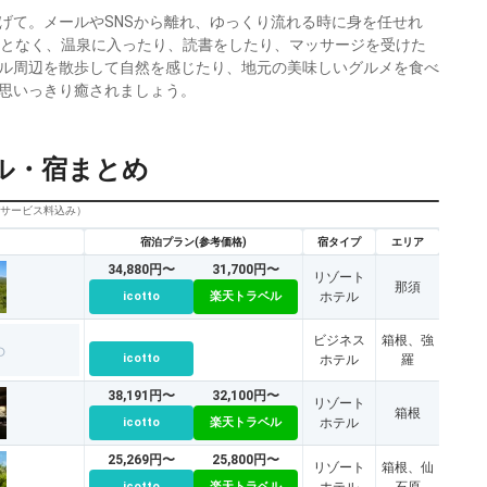
げて。メールやSNSから離れ、ゆっくり流れる時に身を任せれ
ことなく、温泉に入ったり、読書をしたり、マッサージを受けた
ル周辺を散歩して自然を感じたり、地元の美味しいグルメを食べ
思いっきり癒されましょう。
ル・宿まとめ
びサービス料込み）
宿泊プラン(参考価格)
宿タイプ
エリア
34,880円〜
31,700円〜
リゾート
那須
icotto
楽天トラベル
ホテル
ビジネス
箱根、強
icotto
ホテル
羅
38,191円〜
32,100円〜
リゾート
箱根
icotto
楽天トラベル
ホテル
25,269円〜
25,800円〜
リゾート
箱根、仙
icotto
楽天トラベル