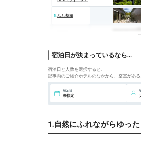
fore（フォーレ）
5.
ふふ 熱海
6.
茜彩庵 山水
宿泊日が決まっているなら…
宿泊日と人数を選択すると、
記事内のご紹介ホテルのなかから、空室がある
宿泊日
未指定
1.自然にふれながらゆっ