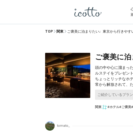
TOP
関東
ご褒美に泊まりたい♩東京から行きやす
ご褒美に泊
頭の中や心に溜まっ
ルステイをプレゼン
ちょっとリッチなホ
常から解放されて、
関東
#ホテル
#ご褒美
tomato_