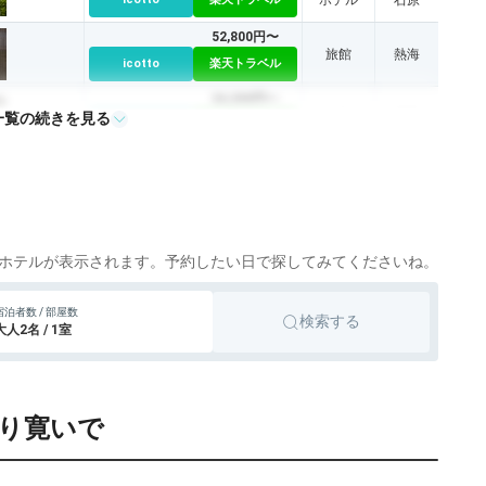
ホテル
石原
52,800円〜
旅館
熱海
icotto
楽天トラベル
24,200円〜
一覧の続きを見る
旅館
藤岡
icotto
楽天トラベル
ホテルが表示されます。予約したい日で探してみてくださいね。
宿泊者数 / 部屋数
検索する
大人2名 / 1室
たり寛いで