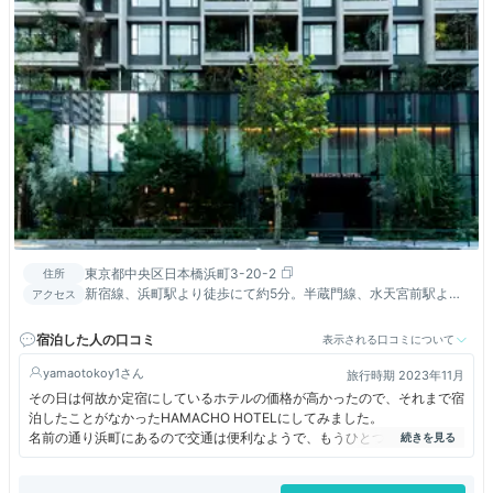
東京都中央区日本橋浜町3-20-2
住所
新宿線、浜町駅より徒歩にて約5分。半蔵門線、水天宮前駅より
アクセス
徒歩にて約5分。日比谷線、浅草線人形町駅より徒歩圏内
宿泊した人の口コミ
表示される口コミについて
yamaotokoy1
旅行時期 2023年11月
その日は何故か定宿にしているホテルの価格が高かったので、それまで宿
泊したことがなかったHAMACHO HOTELにしてみました。
名前の通り浜町にあるので交通は便利なようで、もうひとつかな…
ホテル内にチョコレートショップがあったり、ハーブバスソルトを自作で
きるコーナーを設けていたり、差別化の工夫が随所に見られます。