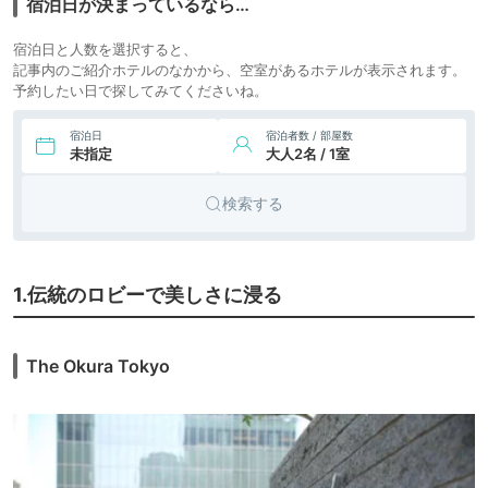
宿泊日が決まっているなら…
7.
ステル・
ICHINICHI
ドミトリ
宿泊日と人数を選択すると、
ー
記事内のご紹介ホテルのなかから、空室があるホテルが表示されます。
予約したい日で探してみてくださいね。
宿泊日
宿泊者数 / 部屋数
未指定
大人2名 / 1室
検索する
1.伝統のロビーで美しさに浸る
The Okura Tokyo