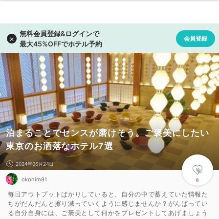
泊まることでセンスが磨けそう。ご褒美にしたい
東京のお洒落なホテル7選
2024年06月24日
okohim91
6
毎日アウトプットばかりしていると、自分の中で蓄えていた情報た
ちがだんだんと擦り減っていくように感じませんか？がんばってい
る自分自身には、ご褒美として何かをプレゼントしてあげましょう