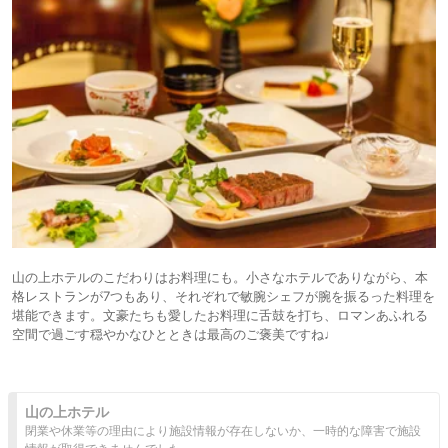
山の上ホテルのこだわりはお料理にも。小さなホテルでありながら、本
格レストランが7つもあり、それぞれで敏腕シェフが腕を振るった料理を
堪能できます。文豪たちも愛したお料理に舌鼓を打ち、ロマンあふれる
空間で過ごす穏やかなひとときは最高のご褒美ですね♩
山の上ホテル
閉業や休業等の理由により施設情報が存在しないか、一時的な障害で施設