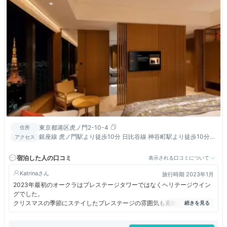
東京都港区虎ノ門2-10-4
住所
銀座線 虎ノ門駅より徒歩10分 日比谷線 神谷町駅より徒歩10分
アクセス
南北線 六本木一丁目駅より徒歩10分以内 東京駅よりタクシーに
て約15分
宿泊した人の口コミ
表示される口コミについて
Katrina
旅行時期 2023年1月
2023年最初のオークラはプレステージタワーではなくヘリテージウイン
グでした。
クリスマスの季節にステイしたプレステージの雰囲気も素敵でしたが、や
はりヘリテージはプライベート感があるし喧騒から離れてホッと一息つけ
る感じが好きです。