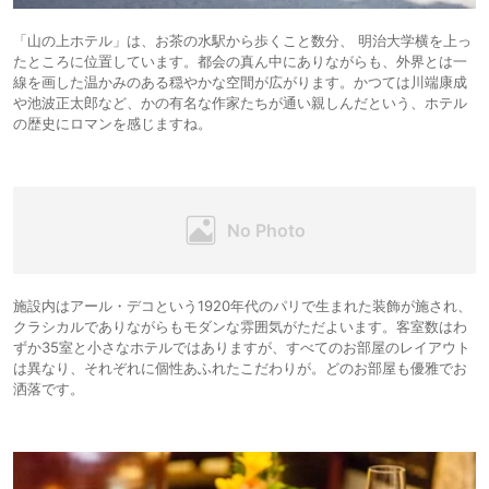
「山の上ホテル」は、お茶の水駅から歩くこと数分、 明治大学横を上っ
たところに位置しています。都会の真ん中にありながらも、外界とは一
線を画した温かみのある穏やかな空間が広がります。かつては川端康成
や池波正太郎など、かの有名な作家たちが通い親しんだという、ホテル
の歴史にロマンを感じますね。
施設内はアール・デコという1920年代のパリで生まれた装飾が施され、
クラシカルでありながらもモダンな雰囲気がただよいます。客室数はわ
ずか35室と小さなホテルではありますが、すべてのお部屋のレイアウト
は異なり、それぞれに個性あふれたこだわりが。どのお部屋も優雅でお
洒落です。