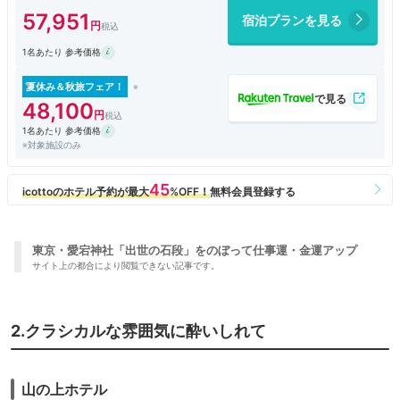
ダイナミックな高層階ならではの眺望や華やかな空間よりも、静かに落ち
57,951
宿泊プランを見る
着いて滞在を楽しみたい方におすすめです。
もし高層からの眺望を楽しみたいなら、クラブラウンジのあるプレステー
1名あたり 参考価格
ジタワーからも東京の夜景が十分に堪能出来ますし。
ヘリテージにもいくつかの客室タイプがありますが、今回はスチームサウ
ナなどの水周りがお部屋の内側？にあるワイドリビングタイプのお部屋を
夏休み＆秋旅フェア！
チョイス。ビューバスではありませんがそれはそれで気に入りました。
48,100
スタッフは慌ただしそうなプレステージよりも、こちらの方が穏やかで朗
1名あたり 参考価格
らかでフレンドリー。館内はプレステージよりも上質感で溢れているの
※対象施設のみ
に、不思議とアットホームな感じも魅力のひとつ。
東京・愛宕神社「出世の石段」をのぼって仕事運・金運アップ
サイト上の都合により閲覧できない記事です。
2.クラシカルな雰囲気に酔いしれて
山の上ホテル