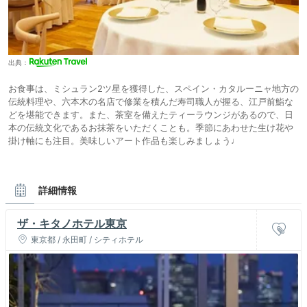
出典：
お食事は、ミシュラン2ツ星を獲得した、スペイン・カタルーニャ地方の
伝統料理や、六本木の名店で修業を積んだ寿司職人が握る、江戸前鮨な
どを堪能できます。また、茶室を備えたティーラウンジがあるので、日
本の伝統文化であるお抹茶をいただくことも。季節にあわせた生け花や
掛け軸にも注目。美味しいアート作品も楽しみましょう♩
詳細情報
ザ・キタノホテル東京
東京都 / 永田町 / シティホテル