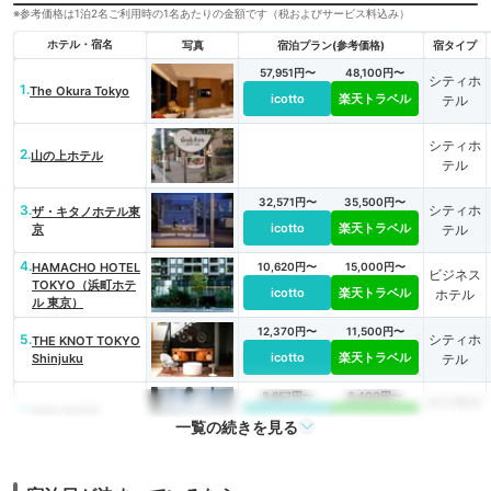
※参考価格は1泊2名ご利用時の1名あたりの金額です（税およびサービス料込み）
ホテル・宿名
写真
宿泊プラン(参考価格)
宿タイプ
57,951円〜
48,100円〜
シティホ
1.
The Okura Tokyo
icotto
楽天トラベル
テル
シティホ
2.
山の上ホテル
テル
32,571円〜
35,500円〜
3.
シティホ
ザ・キタノホテル東
icotto
楽天トラベル
京
テル
4.
HAMACHO HOTEL
10,620円〜
15,000円〜
ビジネス
TOKYO（浜町ホテ
icotto
楽天トラベル
ホテル
ル 東京）
12,370円〜
11,500円〜
5.
シティホ
THE KNOT TOKYO
icotto
楽天トラベル
Shinjuku
テル
8,657円〜
6,400円〜
ビジネス
6.
DDD HOTEL
icotto
楽天トラベル
ホテル
一覧の続きを見る
ゲストハ
ウス・ホ
icotto