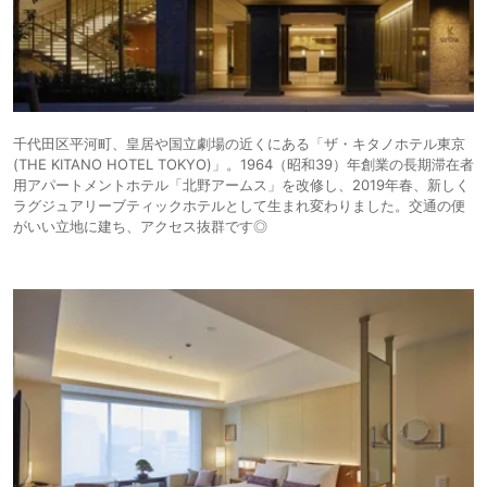
千代田区平河町、皇居や国立劇場の近くにある「ザ・キタノホテル東京
(THE KITANO HOTEL TOKYO)」。1964（昭和39）年創業の長期滞在者
用アパートメントホテル「北野アームス」を改修し、2019年春、新しく
ラグジュアリーブティックホテルとして生まれ変わりました。交通の便
がいい立地に建ち、アクセス抜群です◎