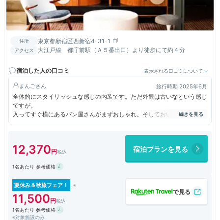
東京都新宿区西新宿4-31-1
住所
大江戸線 都庁前駅（Ａ５番出口）より徒歩にて約４分
アクセス
宿泊した人の口コミ
表示される口コミについて
まんご
旅行時期 2025年6月
全体的にスタイリッシュな感じの内装です。ただ外観は古いなという感じ
ですが。
入ってすぐ横にあるパン屋さんがまずおしゃれ。そしておいしいです。入
って右側にレストランがありますが、そちらのお食事もおいしい。盛り付
けとかもおしゃれです。都庁前の駅からすぐそばで立地便利です。新宿駅
は広いので、どこにいるかでかなり歩きますので、その点はご注意を。都
12,370
宿泊プランを見る
庁前と新宿駅は一駅の距離なので、そこそこあります。外国のかたの利用
もすごく多いです。目の前が公園なので、ちょっと散策するにもよいで
1名あたり 参考価格
す。
夏休み＆秋旅フェア！
11,500
1名あたり 参考価格
※対象施設のみ