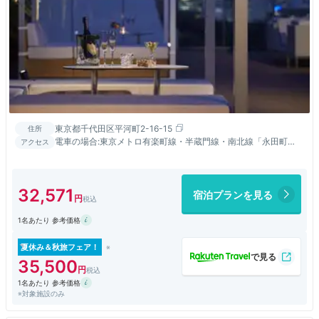
東京都千代田区平河町2-16-15
住所
電車の場合:東京メトロ有楽町線・半蔵門線・南北線「永田町
アクセス
駅」から徒歩約1分 車の場合:首都高速「霞ヶ関ランプ」より約3
分
32,571
宿泊プランを見る
1名あたり 参考価格
夏休み＆秋旅フェア！
35,500
1名あたり 参考価格
※対象施設のみ