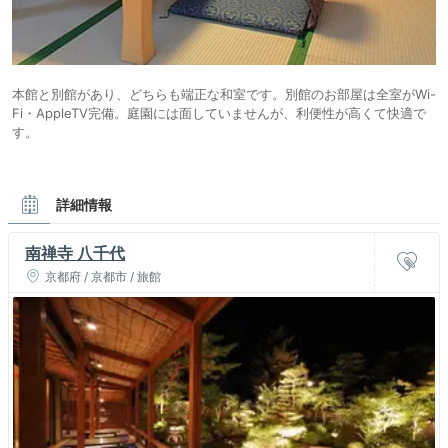
本館と別館があり、どちらも端正な和室です。別館のお部屋は全室がWi-
Fi・AppleTV完備。庭園には面していませんが、利便性が高くて快適で
す。
詳細情報
南禅寺 八千代
京都府 / 京都市 / 旅館