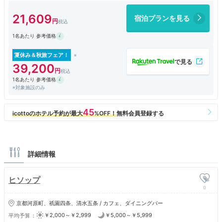
部屋の広さ、設備、インテリア、全てが心身共にくつろげるしつらえ。
思いがけず誕生日プレゼントまでいただけて大満足以外の言葉が見つから
21,609
宿泊プランを見る
ないほど
素敵なホテルでした。
1名あたり 参考価格
夏休み＆秋旅フェア！
39,200
1名あたり 参考価格
※対象施設のみ
詳細情報
ヒソップ
0
京都河原町、祇園四条、清水五条 / カフェ、ダイニングバー
￥2,000～￥2,999
￥5,000～￥5,999
平均予算