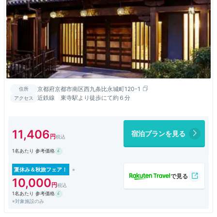
京都府京都市南区西九条比永城町120-1
住所
近鉄線 東寺駅より徒歩にて約６分
アクセス
11,406
宿泊プランを見る
1名あたり 参考価格
夏休み＆秋旅フェア！
10,000
1名あたり 参考価格
※対象施設のみ