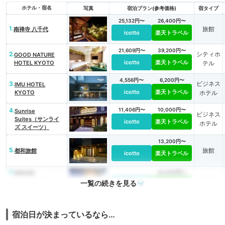
ホテル・宿名
写真
宿泊プラン(参考価格)
宿タイプ
25,132円〜
26,400円〜
1.
旅館
南禅寺 八千代
icotto
楽天トラベル
21,609円〜
39,200円〜
2.
シティホ
GOOD NATURE
icotto
楽天トラベル
HOTEL KYOTO
テル
4,556円〜
6,200円〜
3.
ビジネス
IMU HOTEL
icotto
楽天トラベル
KYOTO
ホテル
4.
11,406円〜
10,000円〜
Sunrise
ビジネス
Suites（サンライ
icotto
楽天トラベル
ホテル
ズ スイーツ）
13,200円〜
5.
旅館
都和旅館
icotto
楽天トラベル
6.
MALDA
24,000円〜
旅館
KYOTO（マルダ キ
一覧の続きを見る
icotto
楽天トラベル
ョウト）
24,225円〜
27,800円〜
7.
シティホ
THE JUNEI HOTEL
宿泊日が決まっているなら…
icotto
楽天トラベル
京都御所西
テル