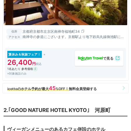
京都府京都市左京区南禅寺福地町34
住所
南禅寺の参道にございます。京都駅より地下鉄烏丸線御池駅にて
アクセス
乗り換え、地下鉄東西線「蹴上駅」より徒歩５分。
夏休み＆秋旅フェア！
26,400
1名あたり 参考価格
※対象施設のみ
2.｢GOOD NATURE HOTEL KYOTO｣ 河原町
ヴィーガンメニューのあるカフェ併設のホテル