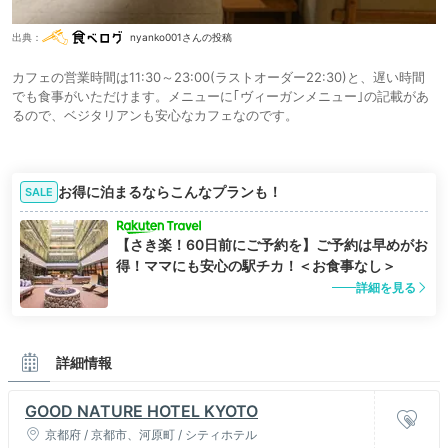
出典：
nyanko001さんの投稿
カフェの営業時間は11:30～23:00(ラストオーダー22:30)と、遅い時間
でも食事がいただけます。メニューに｢ヴィーガンメニュー｣の記載があ
るので、ベジタリアンも安心なカフェなのです。
お得に泊まるならこんなプランも！
SALE
【さき楽！60日前にご予約を】ご予約は早めがお
得！ママにも安心の駅チカ！＜お食事なし＞
詳細を見る
詳細情報
GOOD NATURE HOTEL KYOTO
京都府 / 京都市、河原町 / シティホテル