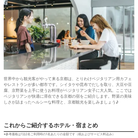
世界中から観光客がやって来る京都は、とりわけベジタリアン用カフェ
やレストランが多い都市です。シイタケや昆布でだしを取り、大豆や豆
腐、京野菜を上手に使うお料理がベジタリアン女子に大人気。ここでは
ベジタリアンが快適に滞在できる京都の宿をご紹介します。野菜の美味
しさが詰まったヘルシーな料理と、京都観光を楽しみましょう♪
これからご紹介するホテル・宿まとめ
※参考価格は1泊2名ご利用時の1名あたりの金額です（税およびサービス料込み）