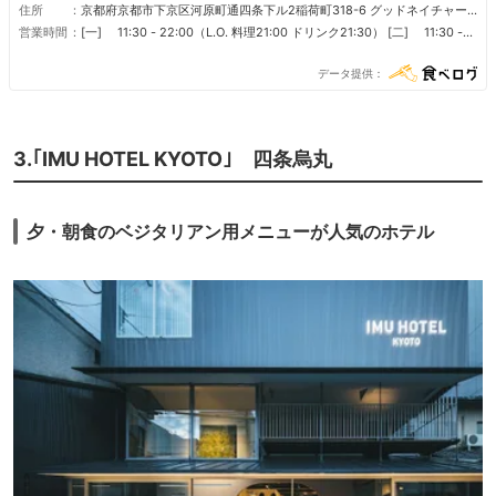
住所
京都府京都市下京区河原町通四条下ル2稲荷町318-6 グッドネイチャー
ホテル 4F
営業時間
[一] 11:30 - 22:00（L.O. 料理21:00 ドリンク21:30） [二] 11:30 -
22:00（L.O. 料理21:00 ドリンク21:30） [三] 11:30 - 22:00（L.O. 料
理21:00 ドリンク21:30） [四] 11:30 - 22:00（L.O. 料理21:00 ドリン
データ提供
ク21:30） [五] 11:30 - 22:00（L.O. 料理21:00 ドリンク21:30） [六]
11:30 - 22:00（L.O. 料理21:00 ドリンク21:30） [日] 11:30 -
22:00（L.O. 料理21:00 ドリンク21:30） [節假日] 11:30 -
22:00（L.O. 料理21:00 ドリンク21:30） [節假日前] 11:30 -
3.｢IMU HOTEL KYOTO｣ 四条烏丸
22:00（L.O. 料理21:00 ドリンク21:30） [節假日後] 11:30 -
22:00（L.O. 料理21:00 ドリンク21:30） ■営業時間 11:30～22:00 ■
各時間帯ラストオーダー時間 ランチ：14:30 ※ランチタイム中の『カフ
ェのみ』のご利用は提供しておりませんので、ご了承ください ブラン
チ：16:30（デザートメニューも16:30まで） ディナー：21:00 （ドリン
夕・朝食のベジタリアン用メニューが人気のホテル
クL.O. 21:30） ■ 定休日 不定休