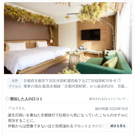
京都府京都市下京区河原町通四条下る2丁目稲荷町318-6
住所
電車の場合:阪急京都線「京都河原町駅」から徒歩約2分、京阪本
アクセス
線「祇園四条駅」徒歩約5分 車の場合:名神高速道路「京都南IC」
または「京都東IC」より約30分
宿泊した人の口コミ
表示される口コミについて
エズ
旅行時期 2020年10月
誕生日祝いを兼ねた京都旅行で以前から気になっていたこちらのホテルに
宿泊することに。
外観からは想像できないほど自然溢れるフロントとその前に広がる吹き抜
けの空間