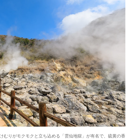
けむりがモクモクと立ち込める「雲仙地獄」が有名で、硫黄の香