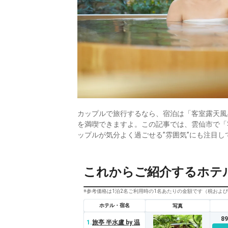
カップルで旅行するなら、宿泊は「客室露天風
を満喫できますよ。この記事では、雲仙市で「
ップルが気分よく過ごせる”雰囲気”にも注目
これからご紹介するホテ
※参考価格は1泊2名ご利用時の1名あたりの金額です（税およ
ホテル・宿名
写真
8
1.
旅亭 半水盧 by 温