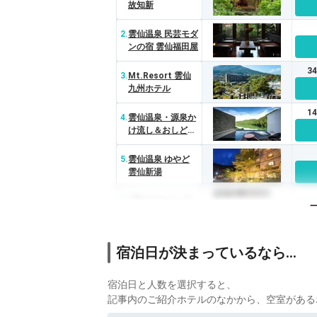
故知新
2.
雲仙温泉 民芸モダ
ンの宿 雲仙福田屋
3
3.
Mt.Resort 雲仙
九州ホテル
1
4.
雲仙温泉・源泉か
け流し＆おしどり
の池を望む美食の
宿 東園
5.
雲仙温泉 ゆやど
雲仙新湯
6.
プライベート･ス
パ・ホテル・オレ
ンジ・ベイ
7.
小浜温泉 海を見渡
宿泊日が決まっているなら…
す個室露天の宿 伊
勢屋
宿泊日と人数を選択すると、
記事内のご紹介ホテルのなかから、空室がある