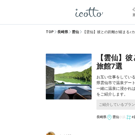
TOP
長崎県
雲仙
【雲仙】彼との距離が縮まる♪
【雲仙】彼
旅館7選
お互い仕事をしてい
県雲仙市で温泉デー
一緒に温泉に浸かれば
をご紹介します。
長崎県
雲仙
小浜
#