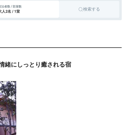
宿泊者数 / 部屋数
検索する
大人2名 / 1室
情緒にしっとり癒される宿