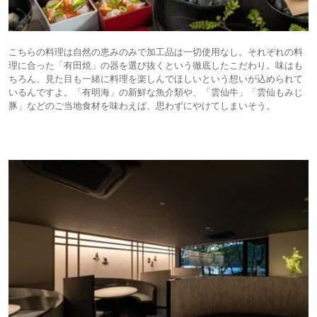
こちらの料理は⾃然の恵みのみで加⼯品は⼀切使⽤なし。それぞれの料
理に合った「有⽥焼」の器を選び抜くという徹底したこだわり。味はも
ちろん、⾒た⽬も⼀緒に料理を楽しんでほしいという想いが込められて
いるんですよ。「有明海」の新鮮な⿂介類や、「雲仙⽜」「雲仙もみじ
豚」などのご当地食材を味わえば、思わずにやけてしまいそう。