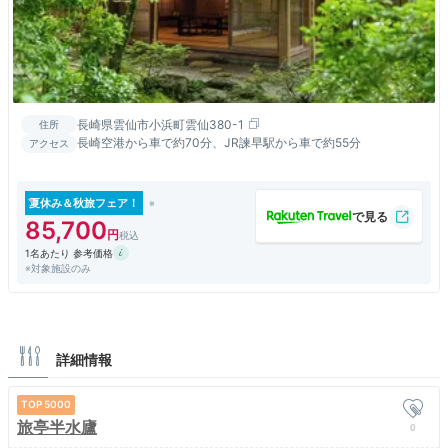
長崎県雲仙市小浜町雲仙380-1
住所
長崎空港から車で約70分、JR諫早駅から車で約55分
アクセス
夏休み＆秋旅フェア！
85,700
1名あたり 参考価格
※対象施設のみ
詳細情報
5000
旅亭半水廬
0