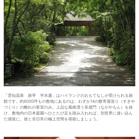
「雲仙温泉 旅亭 半⽔盧」はハイランクのおもてなしが受けられる旅
館です。約6000坪もの敷地にあるのは、わずか14の数寄屋造り（すきや
づくり）の離れの客室のみ。上品な⾵格漂う⻑屋⾨（ながやもん）を抜
け、敷地内の⽇本庭園へひとたび⾜を踏み⼊れれば、別世界に迷い込ん
だ感覚に。彼と⾮⽇常の極上空間を堪能しましょう。