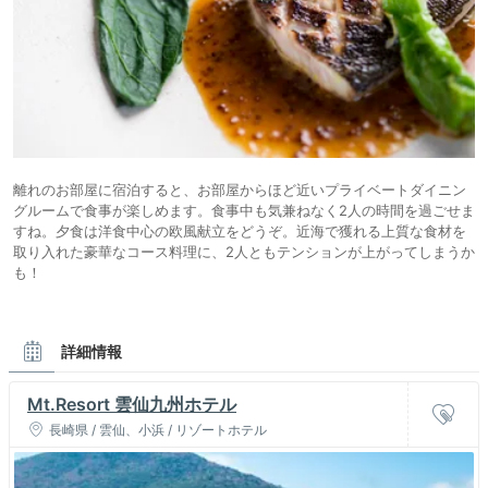
離れのお部屋に宿泊すると、お部屋からほど近いプライベートダイニン
グルームで食事が楽しめます。食事中も気兼ねなく2人の時間を過ごせま
すね。夕食は洋食中心の欧風献立をどうぞ。近海で獲れる上質な食材を
取り入れた豪華なコース料理に、2人ともテンションが上がってしまうか
も！
詳細情報
Mt.Resort 雲仙九州ホテル
長崎県 / 雲仙、小浜 / リゾートホテル