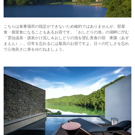
こちらは食事場所の指定ができないため確約ではありませんが、部屋
食・個室食になることもあるお宿です。「おしどりの池」の湖畔に佇む
「雲仙温泉・源泉かけ流し＆おしどりの池を望む美⾷の宿 東園（あず
まえん）」。⽇常を忘れるには最高のお宿ですよ。⽇々の忙しさを忘れ
て⼼地良さに⾝をゆだねましょう。