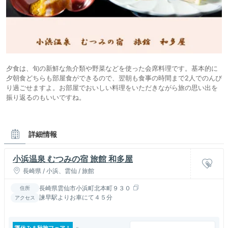
夕食は、旬の新鮮な魚介類や野菜などを使った会席料理です。基本的に
夕朝食どちらも部屋食ができるので、翌朝も食事の時間まで2人でのんび
り過ごせますよ。お部屋でおいしい料理をいただきながら旅の思い出を
振り返るのもいいですね。
詳細情報
小浜温泉 むつみの宿 旅館 和多屋
長崎県 / 小浜、雲仙 / 旅館
長崎県雲仙市小浜町北本町９３０
住所
諫早駅よりお車にて４５分
アクセス