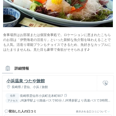
食事場所はお部屋または個室食事処で。ロケーションに恵まれたこちら
のお宿は「伊勢海老の活造り」といった新鮮な魚介類を味わえることで
も人気。活造り堪能プランもチョイスできるため、魚好きなカップルに
はたまりませんね。見た目も豪華で食欲がそそられます♪
詳細情報
小浜温泉 つたや旅館
長崎県 / 雲仙、小浜 / 旅館
長崎県雲仙市小浜町北本町907
住所
JR諫早駅より路線バスで60分 / JR博多駅より高速バスで3時間 /
アクセス
長崎自動車道 諫早ICより57号線経由45分
宿泊した人の口コミ
表示される口コミについて