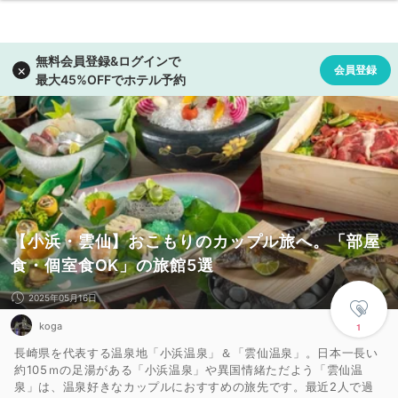
【小浜・雲仙】おこもりのカップル旅へ。「部屋
食・個室食OK」の旅館5選
2025年05月16日
koga
1
長崎県を代表する温泉地「小浜温泉」＆「雲仙温泉」。日本一長い
約105ｍの足湯がある「小浜温泉」や異国情緒ただよう「雲仙温
泉」は、温泉好きなカップルにおすすめの旅先です。最近2人で過