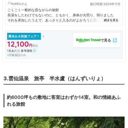
KoKKo
旅行時期 2024年11月
ごくごく一般的な昔ながらの旅館
長湯をしたわけでもないのに、ともかく、身体が火照り、弱りました
それを承知したうえで、あっさりと入るのがよかろうと思います
お料理も申し分なく、海を借景に登る湯煙は、特別の感覚です
夏休み＆秋旅フェア！
12,100
1名あたり 参考価格
※対象施設のみ
3.雲仙温泉 旅亭 半⽔盧（はんずいりょ）
約6000坪もの敷地に客室はわずか14室。和の情緒あふ
れる旅館