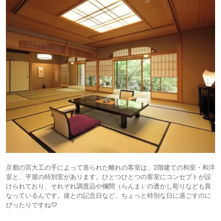
京都の宮⼤⼯の⼿によって造られた離れの客室は、2階建ての和室・和洋
室と、平屋の特別室があります。ひとつひとつの客室にコンセプトが設
けられており、それぞれ調度品や欄間（らんま）の透かし彫りなども異
なっているんです。彼との記念⽇など、ちょっと特別な⽇に過ごすのに
ぴったりですね♡