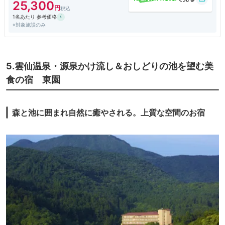
25,300
と食事をする機会がありましたが、どれも本当においしく、長崎の恵を感
1名あたり 参考価格
じることができました。滞在中、自由に利用できるバーも2か所あり、美
※対象施設のみ
味しいお酒をいただきながら優雅な時間を過ごすことができました。価格
帯も高めなので、家族連れは少なく、落ち着いた大人の利用者が多いの
で、静かに過ごすことができます。個人的にはあと1週間くらい滞在した
いほど、素晴らしいホテルでした。
5.雲仙温泉・源泉かけ流し＆おしどりの池を望む美
⾷の宿 東園
森と池に囲まれ⾃然に癒やされる。上質な空間のお宿