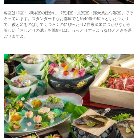
客室は和室・ 和洋室のほかに、特別室・貴賓室・露天⾵呂付客室までそ
ろっています。スタンダードなお部屋でも約40畳の広々としたつくり
で、彼と⾜をのばしてくつろぐのにぴったり♪⾃家源泉につかりながら
美しい「おしどりの池」を眺めれば、うっとりするようなひとときを過
ごせますよ。