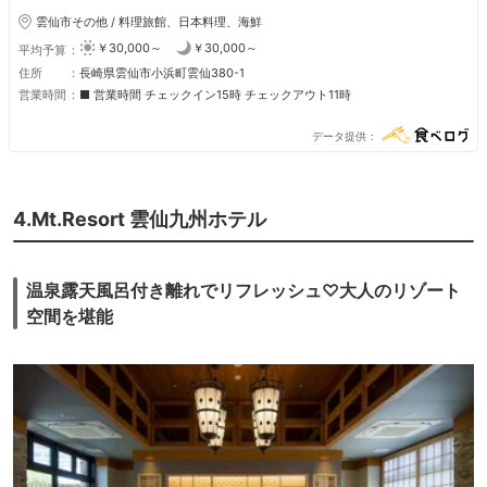
雲仙市その他 / 料理旅館、日本料理、海鮮
￥30,000～
￥30,000～
平均予算
住所
長崎県雲仙市小浜町雲仙380-1
営業時間
■ 営業時間 チェックイン15時 チェックアウト11時
データ提供
4.Mt.Resort 雲仙九州ホテル
温泉露天風呂付き離れでリフレッシュ♡大人のリゾート
空間を堪能