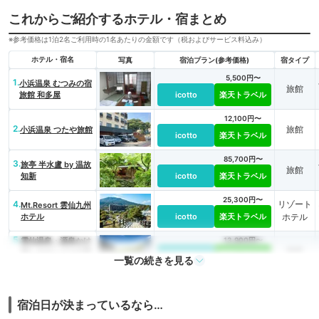
これからご紹介するホテル・宿まとめ
※参考価格は1泊2名ご利用時の1名あたりの金額です（税およびサービス料込み）
ホテル・宿名
写真
宿泊プラン(参考価格)
宿タイプ
5,500円〜
1.
小浜温泉 むつみの宿
旅館
旅館 和多屋
icotto
楽天トラベル
12,100円〜
2.
旅館
小浜温泉 つたや旅館
icotto
楽天トラベル
85,700円〜
3.
旅亭 半水盧 by 温故
旅館
知新
icotto
楽天トラベル
25,300円〜
4.
リゾート
Mt.Resort 雲仙九州
ホテル
icotto
楽天トラベル
ホテル
5.
雲仙温泉・源泉かけ
13,900円〜
旅館
流し＆おしどりの池
icotto
楽天トラベル
一覧の続きを見る
を望む美食の宿 東
園
宿泊日が決まっているなら…