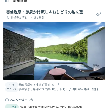
詳細情報
雲仙温泉・源泉かけ流し＆おしどりの池を望む
美食の宿 東園
長崎県 / 雲仙、小浜 / 旅館
長崎県雲仙市小浜町雲仙181
住所
諫早駅より路線バスで約80分。長野ICより国道57号線・雲仙方
アクセス
面へ30km(車で約45分)
みんなの過ごし方
温泉と美食を大満喫 湖畔で過ごす2日間の宿泊記
カップル