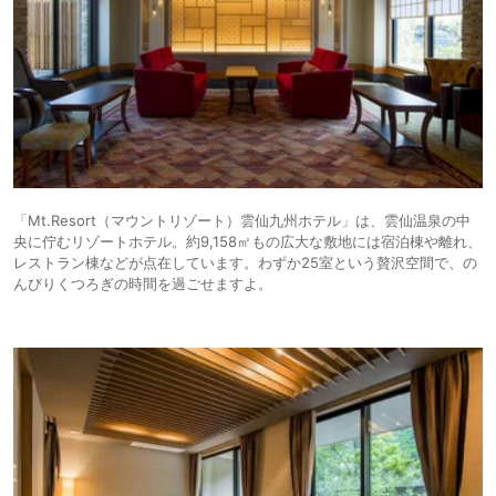
「Mt.Resort（マウントリゾート）雲仙九州ホテル」は、雲仙温泉の中
央に佇むリゾートホテル。約9,158㎡もの広大な敷地には宿泊棟や離れ、
レストラン棟などが点在しています。わずか25室という贅沢空間で、の
んびりくつろぎの時間を過ごせますよ。