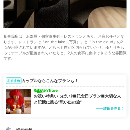
食事場所は、お部屋・個室食事処・レストランとあり、お宿お任せとな
ります。レストランは「on the lake（写真）」と「in the cloud」の2
つが用意されていますが、どちらも席が区切られていたり、ゆとりをも
ってテーブルが配置されていたりと、2人の食事に集中できそうな雰囲気
です。
カップルならこんなプランも！
おすすめ
お祝い特典いっぱい♪■記念日プラン■大切な人
と記憶に残る“思い出の旅”
詳細を見る