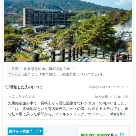
長崎県雲仙市小浜町雲仙320
住所
諫早ICより車で60分。JR諫早駅よりバスで80分。
アクセス
宿泊した人の口コミ
表示される口コミについて
ほしちゃん
旅行時期 2022年12月
九州縦断旅の中で、長崎市から雲仙温泉までレンタカーで向かいました。
ここは、雲仙地獄という有名観光スポットの隣に位置するホテルです。車
で駐車場に入った瞬間から、ホテルをチェックアウトするまで、スタッフ
の皆さんの素晴らしい対応をしていただきました。客室は、スイートでは
なく普通のお部屋だったのですが、それでも十分すぎるほど素晴らしく、
雲仙地獄が目の前にクリアに見え、広々としていて綺麗なお部屋で感動し
夏休み＆秋旅フェア！
ました。チェックイン時のウェルカムドリンク・スイーツから朝食・夕食