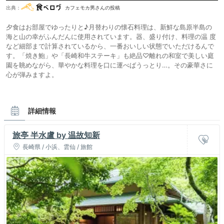
出典：
カフェモカ男さんの投稿
夕食はお部屋でゆったりと♪⽉替わりの懐⽯料理は、新鮮な島原半島の
海と⼭の幸がふんだんに使⽤されています。器、盛り付け、料理の温 度
など細部まで計算されているから、⼀番おいしい状態でいただけるんで
す。「焼き鮑」や「⻑崎和⽜ステーキ」も絶品♡離れの和室で美しい庭
園を眺めながら、華やかな料理を⼝に運べばうっとり…。その豪華さに
⼼が弾みますよ。
詳細情報
旅亭 半水盧 by 温故知新
長崎県 / 小浜、雲仙 / 旅館