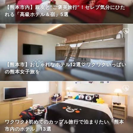
【熊本市内】親友と“ご褒美旅行”！セレブ気分にひた
れる「高級ホテル＆宿」5選
【熊本市】おしゃれなホテル12選♡ワクワクいっぱい
の熊本女子旅を
ワクワク♪初めてのカップル旅行で泊まりたい「熊本
市内のホテル」13選