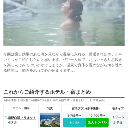
今回は癒し効果のある海を見ながら温泉に入れる、厳選されたホテルを
いくつかご紹介したいと思います。ぜひ一人旅で、おもいっきり息抜き
を楽しんでみてはいかがでしょうか。温泉で身体を温めながら海を眺め
る時間は、悩みを忘れて心が休まりますよ。
これからご紹介するホテル・宿まとめ
※参考価格は1泊2名ご利用時の1名あたりの金額です（税およびサービス料込み）
ホテル・宿名
写真
宿泊プラン(参考価格)
宿タイプ
9,789円〜
10,400円〜
1.
リゾート
南紀白浜マリオット
ホテル
icotto
楽天トラベル
ホテル