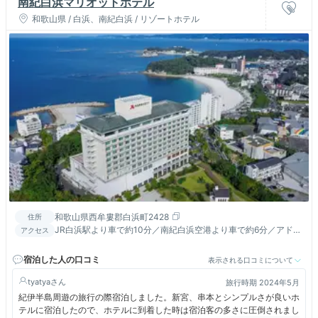
南紀白浜マリオットホテル
和歌山県 / 白浜、南紀白浜 / リゾートホテル
和歌山県西牟婁郡白浜町2428
住所
JR白浜駅より車で約10分／南紀白浜空港より車で約6分／アドベ
アクセス
ンチャーワールドより車で約10分
宿泊した人の口コミ
表示される口コミについて
tyatya
旅行時期 2024年5月
紀伊半島周遊の旅行の際宿泊しました。新宮、串本とシンプルさが良いホ
テルに宿泊したので、ホテルに到着した時は宿泊客の多さに圧倒されまし