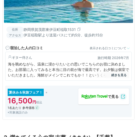
静岡県賀茂郡東伊豆町稲取1531
住所
伊豆稲取駅より送迎バスにて約5分、徒歩約15分
アクセス
宿泊した人の口コミ
表示される口コミについて
ギター侍
旅行時期 2026年7月
海を眺めながら、温泉に浸かりたいとの思いでこちらのお宿に決めまし
た。お部屋に入ってみると本当に目の前が海で最高です。お夕飯は個室で
いただきました。海鮮がメインでこれでもか！！というくらい金目鯛をた
くさんいただきました。伊勢海老も鮑もとても美味しかったです。朝食に
も金目鯛いただきました。大浴場は利用しませんでしたが、展望大浴場
や、インフィニティの露天風呂があり、良いみたいです。
夏休み＆秋旅フェア！
16,500
1名あたり 参考価格
※対象施設のみ