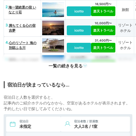
16,500円〜
2.
海一望絶景の宿 い
旅館
icotto
楽天トラベル
なとり荘
10,000円〜
3.
リゾート
満ちてくる心の宿
吉夢
icotto
楽天トラベル
ホテル
31,400円〜
4.
リゾート
心のリゾート 海の
別邸ふる川
icotto
楽天トラベル
ホテル
41,000円〜
12,500円〜
5.
リゾート
唐津シーサイドホテ
ル
icotto
楽天トラベル
ホテル
一覧の続きを見る
宿泊日が決まっているなら…
宿泊日と人数を選択すると、
記事内のご紹介ホテルのなかから、空室があるホテルが表示されます。
予約したい日で探してみてくださいね。
宿泊日
宿泊者数 / 部屋数
未指定
大人2名 / 1室