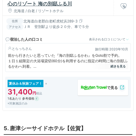
心のリゾート 海の別邸ふる川
北海道 / 白老 / リゾートホテル
北海道白老郡白老町虎杖浜289-3
住所
ＪＲ 登別駅より徒歩２０分、車で５分
アクセス
宿泊した人の口コミ
表示される口コミについて
とらっち
旅行時期 2020年10月
前から行きたいと思っていた『海の別邸ふるかわ』をGoto割で予約。
１日１組限定の大浴場貸切(60分)を利用するのに指定の時間に海の別邸ふ
るかわへ到着。
スタッフに案内されて大浴場へ
天気が良く海風が気持ち良かった。(気温18℃)
貸切にしたのでインフィニティ風呂では景色が良く太平洋を見ながら風呂
夏休み＆秋旅フェア！
にゆっくり入れて癒された。
31,400
1名あたり 参考価格
夜は貸切風呂(80分有料)→十勝石（黒曜石）の岩風呂(80分)ドリンク付き
※対象施設のみ
で温泉を満喫した。
天気が良かったので太平洋が見える野外テラスでハンモック、椅子などで
海風にあたり夕方まで外で過ごせた。
施設内ではいろんなお茶が飲めるお茶処、日本酒飲み比べの試飲など楽し
5. 唐津シーサイドホテル【佐賀】
めるものが色々あった。