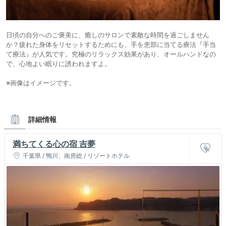
日頃の自分へのご褒美に、癒しのサロンで素敵な時間を過ごしません
か？疲れた身体をリセットするためにも、手を患部に当てる療法『手当
て療法』が人気です。究極のリラックス効果があり、オールハンドなの
で、心地よい眠りに誘われますよ。
※画像はイメージです。
詳細情報
満ちてくる心の宿 吉夢
千葉県 / 鴨川、南房総 / リゾートホテル