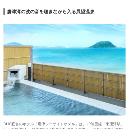
夕食の料理はすべておいしかった。
朝は日の出がきれいでした。
唐津湾の波の音を聴きながら入る展望温泉
来年の宿泊したいと思いました。
※今回はコロナ予防の為、通常時間の大浴場利用を控えることにしたので
貸切風呂だけ行きました。
DHC直営のホテル「唐津シーサイドホテル」は、JR筑肥線「東唐津駅」