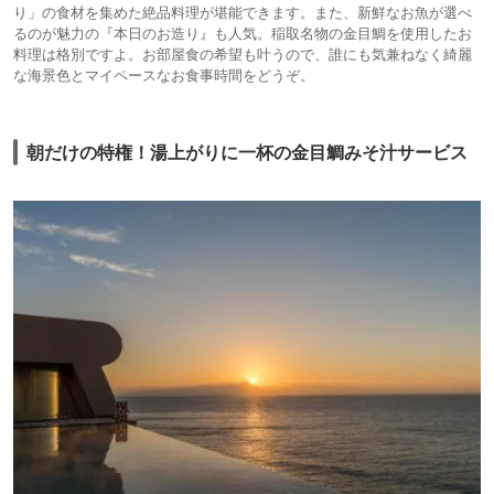
り」の食材を集めた絶品料理が堪能できます。また、新鮮なお魚が選べ
るのが魅力の『本日のお造り』も人気。稲取名物の金目鯛を使用したお
料理は格別ですよ。お部屋食の希望も叶うので、誰にも気兼ねなく綺麗
な海景色とマイペースなお食事時間をどうぞ。
朝だけの特権！湯上がりに一杯の金目鯛みそ汁サービス