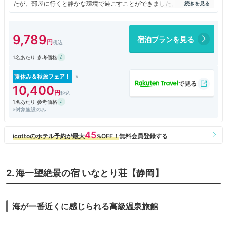
たが、部屋に行くと静かな環境で過ごすことができました。日曜日であっ
たこともあり、スタッフの方は忙しそうでしたが、とても感じの良い応対
でした。ラウンジのつかえるプランだったので、夕食の散策前に立ち寄っ
てみたらとても親切にいろいろと教えていただきました。白浜は早い時間
9,789
宿泊プランを見る
に食べられるところが少なく、ラウンジは助かりました。家族連れで来て
ゆっくり食べている方も多かったです。坂の上にあるので高齢の方など歩
1名あたり 参考価格
いて白良浜と行き来するのは少し大変かもしれませんが、距離的にはすぐ
近くです。
夏休み＆秋旅フェア！
10,400
1名あたり 参考価格
※対象施設のみ
2. 海一望絶景の宿 いなとり荘【静岡】
海が一番近くに感じられる高級温泉旅館