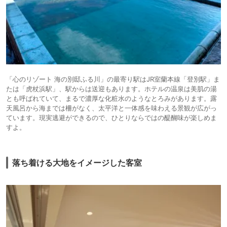
「心のリゾート 海の別邸ふる川」の最寄り駅はJR室蘭本線「登別駅」ま
たは「虎杖浜駅」、駅からは送迎もあります。ホテルの温泉は美肌の湯
とも呼ばれていて、まるで濃厚な化粧水のようなとろみがあります。露
天風呂から海までは柵がなく、太平洋と一体感を味わえる景観が広がっ
ています。現実逃避ができるので、ひとりならではの醍醐味が楽しめま
すよ。
落ち着ける大地をイメージした客室