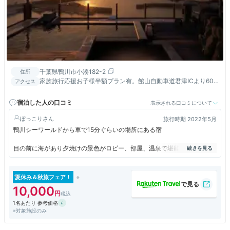
千葉県鴨川市小湊182-2
住所
家族旅行応援お子様半額プラン有。館山自動車道君津ICより60
アクセス
分 東金ICより九十九里有料道路経由120分
宿泊した人の口コミ
表示される口コミについて
ぽっこり
旅行時期 2022年5月
鴨川シーワールドから車で15分ぐらいの場所にある宿
目の前に海があり夕焼けの景色がロビー、部屋、温泉で堪能できる
お刺身、ステーキ、シチュー、鯛飯等豪華な夕飯に朝は栄螺カレー、あじ
など海鮮ものも、豊富なバイキング
夏休み＆秋旅フェア！
10,000
部屋は若干古い感じがするので、1部屋2万程度なので景色と料理重視す
1名あたり 参考価格
る人におすすめ
※対象施設のみ