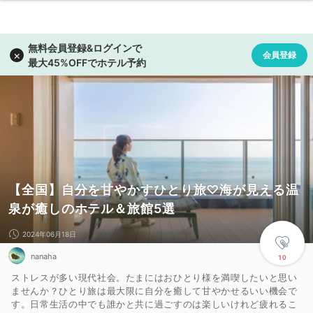
【全国】自分を甘やかすひとり旅♡海が見える温
泉が癒しのホテル＆旅館5選
2024年06月18日
nanaha
10
ストレスが多い現代社会。たまにはおひとり様を満喫したいと思い
ませんか？ひとり旅は最大限に自分を癒して甘やかせるいい機会で
す。日常生活の中でも誰かと共に過ごすのは楽しいけれど疲れるこ