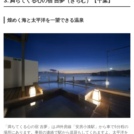
3. 満ちてくる心の宿 吉夢（きちむ）【千葉】
煌めく海と太平洋を一望できる温泉
「満ちてくる心の宿 吉夢」はJR外房線「安房小湊駅」から車で5分程の
場所にあります。事前の連絡で駅から送迎もしてくれますよ。太平洋を