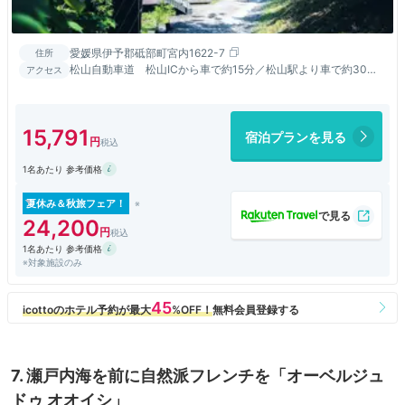
愛媛県伊予郡砥部町宮内1622-7
住所
松山自動車道 松山ICから車で約15分／松山駅より車で約30分
アクセス
／道後温泉より車で約30分
15,791
宿泊プランを見る
1名あたり 参考価格
夏休み＆秋旅フェア！
24,200
1名あたり 参考価格
※対象施設のみ
7. 瀬戸内海を前に自然派フレンチを「オーベルジュ
ドゥ オオイシ」