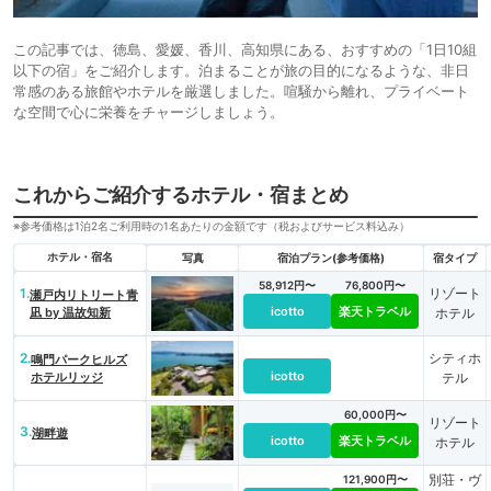
この記事では、徳島、愛媛、香川、高知県にある、おすすめの「1日10組
以下の宿」をご紹介します。泊まることが旅の目的になるような、非日
常感のある旅館やホテルを厳選しました。喧騒から離れ、プライベート
な空間で心に栄養をチャージしましょう。
これからご紹介するホテル・宿まとめ
※参考価格は1泊2名ご利用時の1名あたりの金額です（税およびサービス料込み）
ホテル・宿名
写真
宿泊プラン(参考価格)
宿タイプ
58,912円〜
76,800円〜
1.
リゾート
瀬戸内リトリート青
icotto
楽天トラベル
凪 by 温故知新
ホテル
2.
シティホ
鳴門パークヒルズ
icotto
ホテルリッジ
テル
60,000円〜
リゾート
3.
湖畔遊
icotto
楽天トラベル
ホテル
別荘・ヴ
121,900円〜