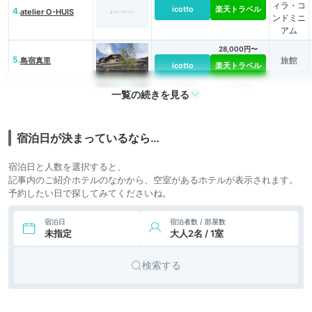
ィラ・コ
icotto
楽天トラベル
4.
atelier O-HUIS
ンドミニ
アム
28,000円〜
5.
旅館
島宿真里
icotto
楽天トラベル
15,791円〜
24,200円〜
一覧の続きを見る
6.
シティホ
TOBE オーベルジュ
icotto
楽天トラベル
リゾート
テル
7.
宿泊日が決まっているなら…
シティホ
オーベルジュ・ド
icotto
ゥ・オオイシ
テル
宿泊日と人数を選択すると、
8.
千年の美湯 そうだ
18,800円〜
記事内のご紹介ホテルのなかから、空室があるホテルが表示されます。
旅館
山温泉 和
icotto
楽天トラベル
予約したい日で探してみてくださいね。
YAWARAGI
34,385円〜
31,900円〜
9.
道後温泉 葛城 琴の
宿泊日
宿泊者数 / 部屋数
旅館
icotto
楽天トラベル
庭
未指定
大人2名 / 1室
22,900円〜
10.
渓谷の隠れ宿 祖谷
検索する
旅館
icotto
楽天トラベル
美人