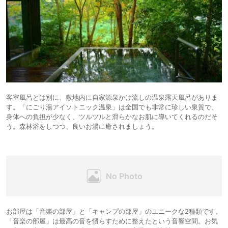
客室風呂とは別に、敷地内に自家源泉かけ流しの温泉露天風呂がありま
す。「にごり湯アイソトニック温泉」は全国でも非常に珍しい泉質で、
身体への負担が少なく、ツルツルと滑らかなお肌に導いてくれるのだそ
う。森林浴をしつつ、良いお湯に癒されましょう。
お部屋は「音楽の部屋」と「キャンプの部屋」のユニークな2種類です。
「音楽の部屋」は最高の音を慣らすために整えたという音響空間。お気