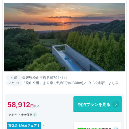
愛媛県松山市柳谷町794-1
住所
「松山空港」より車で約50分(約30km)／JR「松山駅」より車で
アクセス
約35分(約18km)／「松山IC」より車で40分(25km)
58,912
宿泊プランを見る
1名あたり 参考価格
夏休み＆秋旅フェア！