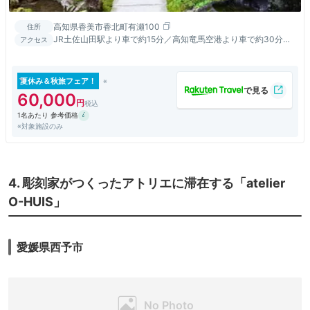
高知県香美市香北町有瀬100
住所
JR土佐山田駅より車で約15分／高知竜馬空港より車で約30分／
アクセス
高知市中心部より車で約50分
夏休み＆秋旅フェア！
60,000
1名あたり 参考価格
※対象施設のみ
4. 彫刻家がつくったアトリエに滞在する「atelier
O-HUIS」
愛媛県西予市