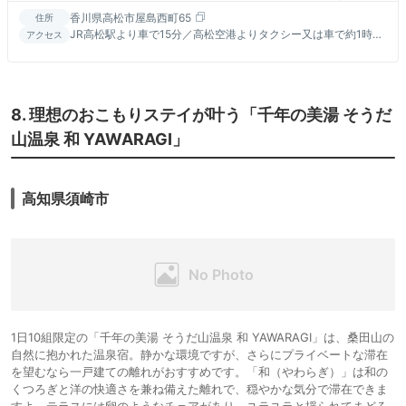
香川県高松市屋島西町65
住所
JR高松駅より車で15分／高松空港よりタクシー又は車で約1時間
アクセス
／高松自動車道高松中央ICより約20分
8. 理想のおこもりステイが叶う「千年の美湯 そうだ
山温泉 和 YAWARAGI」
高知県須崎市
1日10組限定の「千年の美湯 そうだ山温泉 和 YAWARAGI」は、桑田山の
自然に抱かれた温泉宿。静かな環境ですが、さらにプライベートな滞在
を望むなら一戸建ての離れがおすすめです。「和（やわらぎ）」は和の
くつろぎと洋の快適さを兼ね備えた離れで、穏やかな気分で滞在できま