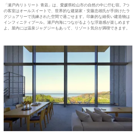
「瀬戸内リトリート 青凪」は、愛媛県松山市の自然の中に佇む宿。7つ
の客室はオールスイートで、世界的な建築家・安藤忠雄氏が手掛けたラ
グジュアリーで洗練された空間で過ごせます。印象的な細長い建造物は
インフィニティプール。瀬戸内海につながるような浮遊感が楽しめます
よ。屋内には温泉ジャグジーもあって、リゾート気分が満喫できます。