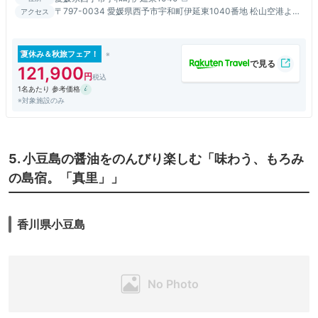
〒797-0034 愛媛県西予市宇和町伊延東1040番地 松山空港より
アクセス
車で約60分 松山自動車道松山ICより車で約50分 松山自動車道大
洲ICより車で約20分 無料送迎サービスを行っております。 ご希
望の方は事前にご予約くださいませ。
夏休み＆秋旅フェア！
121,900
1名あたり 参考価格
※対象施設のみ
5. 小豆島の醤油をのんびり楽しむ「味わう、もろみ
の島宿。「真里」」
香川県小豆島