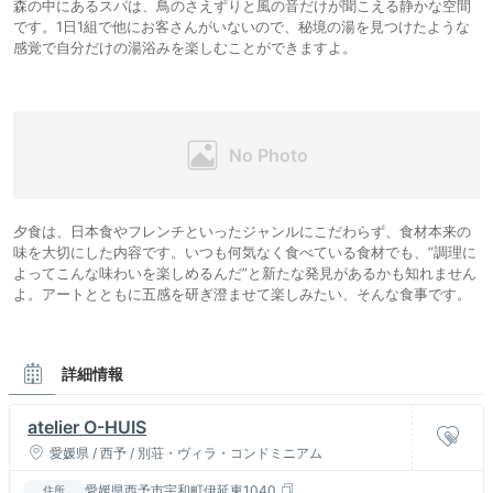
森の中にあるスパは、鳥のさえずりと風の音だけが聞こえる静かな空間
です。1日1組で他にお客さんがいないので、秘境の湯を見つけたような
感覚で自分だけの湯浴みを楽しむことができますよ。
夕食は、日本食やフレンチといったジャンルにこだわらず、食材本来の
味を大切にした内容です。いつも何気なく食べている食材でも、”調理に
よってこんな味わいを楽しめるんだ”と新たな発見があるかも知れません
よ。アートとともに五感を研ぎ澄ませて楽しみたい、そんな食事です。
詳細情報
atelier O-HUIS
愛媛県 / 西予 / 別荘・ヴィラ・コンドミニアム
愛媛県西予市宇和町伊延東1040
住所