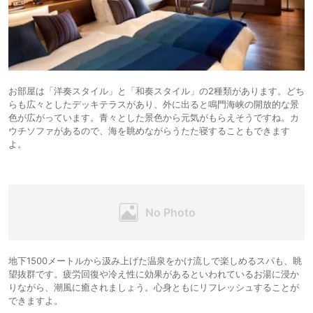
お部屋は「洋奏スタイル」と「和奏スタイル」の2種類があります。どち
らも広々としたデッキテラスがあり、外に出ると鳴門海峡の開放的な景
色が広がっています。青々とした景色から元気がもらえそうですね。カ
ウチソファがあるので、海を眺めながらうたた寝することもできます
よ。
地下1500メートルから汲み上げた温泉をかけ流しで楽しめるスパも、眺
望抜群です。疲労回復や冷え性に効果があるといわれているお湯に浸か
りながら、潮風に癒されましょう。心身ともにリフレッシュすることが
できますよ。