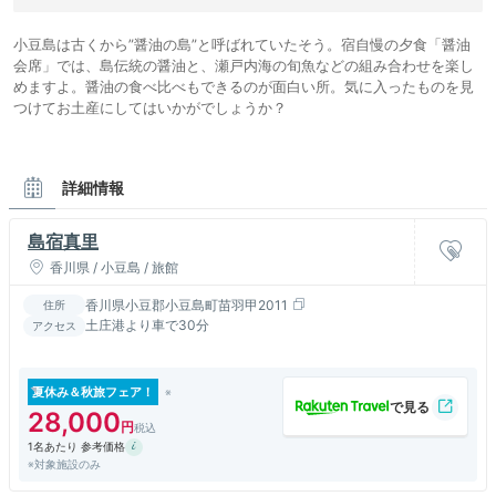
小豆島は古くから”醤油の島”と呼ばれていたそう。宿自慢の夕食「醤油
会席」では、島伝統の醤油と、瀬戸内海の旬魚などの組み合わせを楽し
めますよ。醤油の食べ比べもできるのが面白い所。気に入ったものを見
つけてお土産にしてはいかがでしょうか？
詳細情報
島宿真里
香川県 / 小豆島 / 旅館
香川県小豆郡小豆島町苗羽甲2011
住所
土庄港より車で30分
アクセス
夏休み＆秋旅フェア！
28,000
1名あたり 参考価格
※対象施設のみ