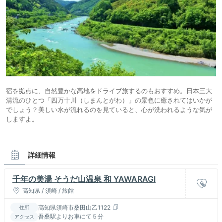
宿を拠点に、自然豊かな高地をドライブ旅するのもおすすめ。日本三大
清流のひとつ「四万十川（しまんとがわ）」の景色に癒されてはいかが
でしょう？美しい水が流れるのを見ていると、心が洗われるような気が
しますよ。
詳細情報
千年の美湯 そうだ山温泉 和 YAWARAGI
高知県 / 須崎 / 旅館
高知県須崎市桑田山乙1122
住所
吾桑駅よりお車にて５分
アクセス