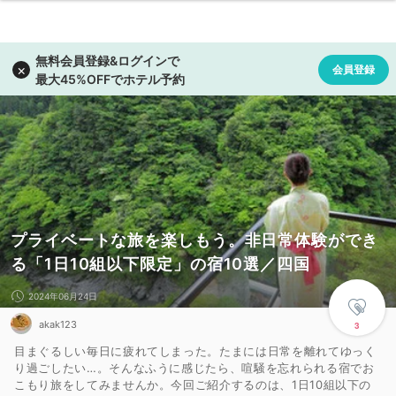
プライベートな旅を楽しもう。非日常体験ができ
る「1日10組以下限定」の宿10選／四国
2024年06月24日
akak123
3
目まぐるしい毎日に疲れてしまった。たまには日常を離れてゆっく
り過ごしたい…。そんなふうに感じたら、喧騒を忘れられる宿でお
こもり旅をしてみませんか。今回ご紹介するのは、1日10組以下の