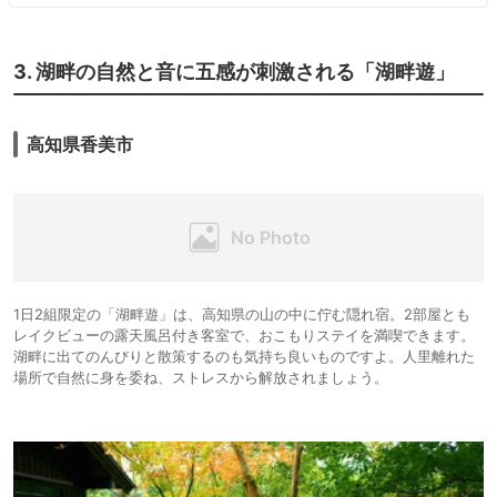
3. 湖畔の自然と音に五感が刺激される「湖畔遊」
高知県香美市
1日2組限定の「湖畔遊」は、高知県の山の中に佇む隠れ宿。2部屋とも
レイクビューの露天風呂付き客室で、おこもりステイを満喫できます。
湖畔に出てのんびりと散策するのも気持ち良いものですよ。人里離れた
場所で自然に身を委ね、ストレスから解放されましょう。