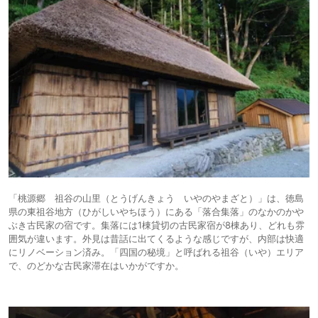
「桃源郷 祖谷の山里（とうげんきょう いやのやまざと）」は、徳島
県の東祖谷地方（ひがしいやちほう）にある「落合集落」のなかのかや
ぶき古民家の宿です。集落には1棟貸切の古民家宿が8棟あり、どれも雰
囲気が違います。外見は昔話に出てくるような感じですが、内部は快適
にリノベーション済み。「四国の秘境」と呼ばれる祖谷（いや）エリア
で、のどかな古民家滞在はいかがですか。