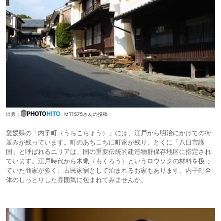
出典：
MT1575さんの投稿
愛媛県の「内子町（うちこちょう）」には、江戸から明治にかけての街
並みが残っています。町のあちこちに町家が残り、とくに「八日市護
国」と呼ばれるエリアは、国の重要伝統的建造物群保存地区に指定され
ています。江戸時代から木蝋（もくろう）というロウソクの材料を扱っ
ていた商家が多く、古民家宿として泊まれるお家もあります。内子町全
体のしっとりした雰囲気に包まれてみませんか。