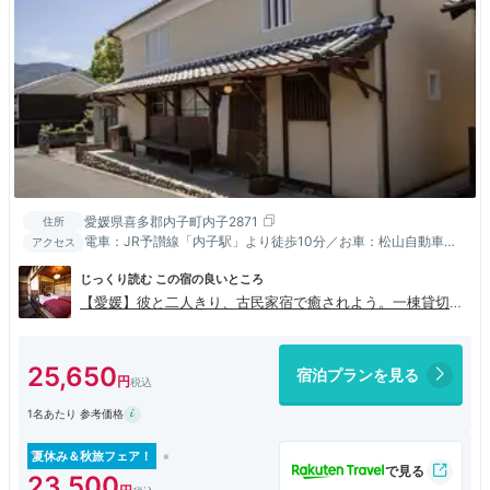
愛媛県喜多郡内子町内子2871
住所
電車：JR予讃線「内子駅」より徒歩10分／お車：松山自動車道
アクセス
「内子五十崎IC」より5分
じっくり読む この宿の良いところ
【愛媛】彼と二人きり、古民家宿で癒されよう。一棟貸切の
「内子の宿」
25,650
宿泊プランを見る
1名あたり 参考価格
夏休み＆秋旅フェア！
23,500