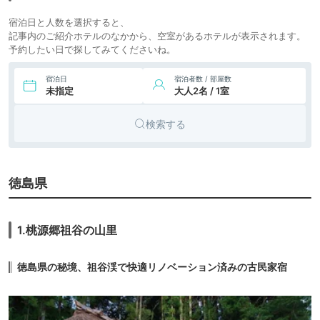
お山の宿 みちつじ
icotto
宿泊日と人数を選択すると、
記事内のご紹介ホテルのなかから、空室があるホテルが表示されます。
予約したい日で探してみてくださいね。
宿泊日
宿泊者数 / 部屋数
未指定
大人2名 / 1室
検索する
徳島県
1.桃源郷祖谷の山里
徳島県の秘境、祖谷渓で快適リノベーション済みの古民家宿