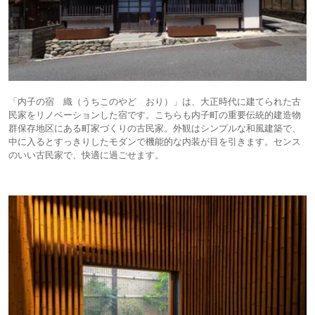
「内子の宿 織（うちこのやど おり）」は、大正時代に建てられた古
民家をリノベーションした宿です。こちらも内子町の重要伝統的建造物
群保存地区にある町家づくりの古民家。外観はシンプルな和風建築で、
中に入るとすっきりしたモダンで機能的な内装が目を引きます。センス
のいい古民家で、快適に過ごせます。