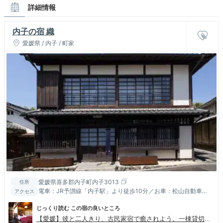
詳細情報
内子の宿 織
愛媛県 / 内子 / 町家
愛媛県喜多郡内子町内子3013
住所
電車：JR予讃線「内子駅」より徒歩10分／お車：松山自動車道
アクセス
「内子五十崎IC」より5分
じっくり読む この宿の良いところ
【愛媛】彼と二人きり、古民家宿で癒されよう。一棟貸切の