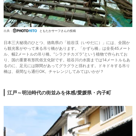
出典：
ともたかサーフさんの投稿
日本三大秘境のひとつ、徳島県の「祖谷渓（いやだに）」には、全国か
ら観光客がやって来る吊り橋があります。「かずら橋」は全長45メート
ル、幅2メートルの吊り橋。“シラクチカズラ”という植物で作られてお
り、国の重要有形民俗文化財です。祖谷川の水面までは14メートルもあ
るのに、足元には隙間があってグラグラと揺れます。ドキドキする吊り
橋は、昼間なら通行OK。チャレンジしてみてはいかが？
江戸～明治時代の街並みを体感/愛媛県・内子町