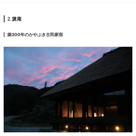
2.篪庵
築300年のかやぶき古民家宿