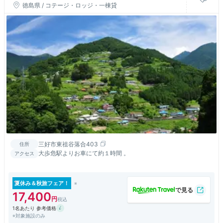
徳島県 / コテージ・ロッジ・一棟貸
三好市東祖谷落合403
住所
大歩危駅よりお車にて約１時間 。
アクセス
夏休み＆秋旅フェア！
17,400
1名あたり 参考価格
※対象施設のみ