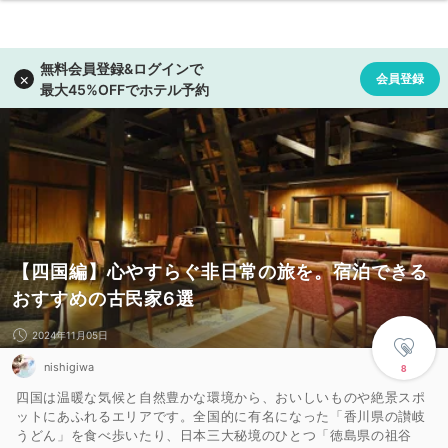
【四国編】心やすらぐ非日常の旅を。宿泊できる
おすすめの古民家6選
2024年11月05日
nishigiwa
8
四国は温暖な気候と自然豊かな環境から、おいしいものや絶景スポ
ットにあふれるエリアです。全国的に有名になった「香川県の讃岐
うどん」を食べ歩いたり、日本三大秘境のひとつ「徳島県の祖谷