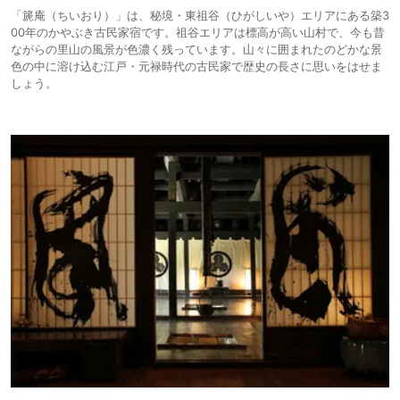
「篪庵（ちいおり）」は、秘境・東祖谷（ひがしいや）エリアにある築3
00年のかやぶき古民家宿です。祖谷エリアは標高が高い山村で、今も昔
ながらの里山の風景が色濃く残っています。山々に囲まれたのどかな景
色の中に溶け込む江戸・元禄時代の古民家で歴史の長さに思いをはせま
しょう。