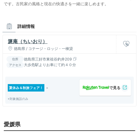
です。古民家の風格と現在の快適さを一緒に楽しめます。
詳細情報
篪庵（ちいおり）
徳島県 / コテージ・ロッジ・一棟貸
徳島県三好市東祖谷釣井209
住所
大歩危駅よりお車にて約４０分
アクセス
夏休み＆秋旅フェア！
※対象施設のみ
愛媛県