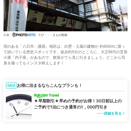
出典：
てび・・・さんの投稿
宿のある「八日市・護国」地区は、白壁・土蔵の建物が 約600mに渡っ
て続いている歴史スポットです。徒歩約5分のところに、大正時代の芝居
小屋「内子座」があるので、散策がてら見に行きましょう。どこから写
真を撮ってもインスタ映えします！
お得に泊まるならこんなプランも！
SALE
★早期割引★早めの予約がお得！30日前以上の
ご予約で1泊につき通常の1，000円引き
詳細を見る