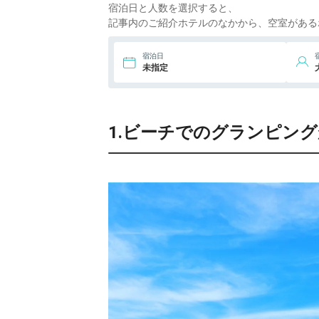
8.
女神の湯 アイリス
宿泊日と人数を選択すると、
ico
パーク
記事内のご紹介ホテルのなかから、空室がある
9.
碧き島の宿 熊野別
宿泊日
邸 中の島
ico
未指定
10.
MARINE-Q
ico
1.ビーチでのグランピングが可