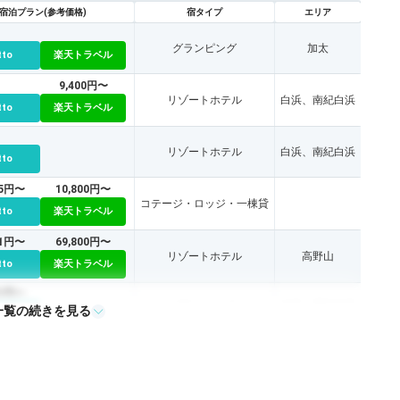
宿泊プラン(参考価格)
宿タイプ
エリア
グランピング
加太
tto
楽天トラベル
9,400円〜
リゾートホテル
白浜、南紀白浜
tto
楽天トラベル
リゾートホテル
白浜、南紀白浜
tto
65円〜
10,800円〜
コテージ・ロッジ・一棟貸
tto
楽天トラベル
11円〜
69,800円〜
リゾートホテル
高野山
tto
楽天トラベル
51円〜
グランピング
白浜、南紀白浜
一覧の続きを見る
tto
18,000円〜
旅館
加太
tto
楽天トラベル