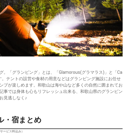
「グランピング」とは、「Glamorous(グラマラス)」と「Ca
葉です。テントの設営や食材の用意などはグランピング施設にお任せ
ンプが楽しめます。和歌山は海や山など多くの自然に囲まれてお
記事では身体も心もリフレッシュ出来る、和歌山県のグランピン
お見逃しなく♪
ル・宿まとめ
びサービス料込み）