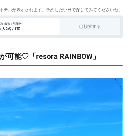
民宿
田辺、紀伊田辺
tto
楽天トラベル
ホテルが表示されます。予約したい日で探してみてくださいね。
37,000円〜
旅館
那智勝浦
宿泊者数 / 部屋数
tto
楽天トラベル
検索する
大人2名 / 1室
8,300円〜
リゾートホテル
tto
楽天トラベル
能♡「resora RAINBOW」