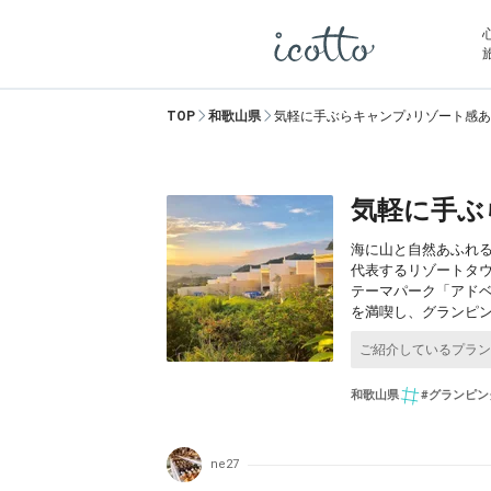
TOP
和歌山県
気軽に手ぶらキャンプ♪リゾート感あ
気軽に手ぶ
海に山と自然あふれ
代表するリゾートタ
テーマパーク「アド
を満喫し、グランピ
和歌山県
#グランピン
ne27