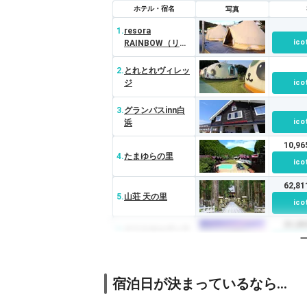
ホテル・宿名
写真
1.
resora
ico
RAINBOW（リソ
ラ レインボー）
2.
とれとれヴィレッ
ジ
ico
3.
グランパスinn白
ico
浜
10,9
4.
たまゆらの里
ico
62,8
5.
山荘 天の里
ico
21,2
6.
クリスタルヴィラ
白浜
ico
7.
休暇村 紀州加太
宿泊日が決まっているなら…
ico