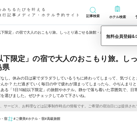
心みちるたびを叶える
旅行記事メディア・ホテル予約サイト
記事検索
ホテル検索
組以下限定」の宿で大人のおこもり旅。しっとり過ごせる旅館・ホテル7選／福島県
組以下限定」の宿で大人のおこもり旅。し
島県
ぱなし。休みの日は家でダラダラしているうちに終わってしまって、気づくと
せんか？ ただ過ぎていく毎日の中で疲れが溜まってしまったら、小ぢんまり
ある「1日10組以下限定」の旅館やホテル。静かで落ち着いた雰囲気で、日
宿を選びました。ぜひチェックしてみて下さいね。
ル・宿
#ご褒美
#ホテル・宿
#高級旅館