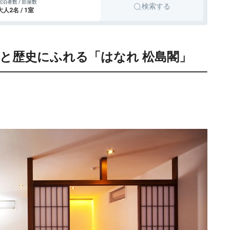
宿泊者数 / 部屋数
検索する
大人2名 / 1室
術と歴史にふれる「はなれ 松島閣」