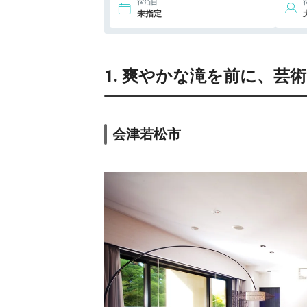
宿泊日
未指定
1. 爽やかな滝を前に、芸
会津若松市