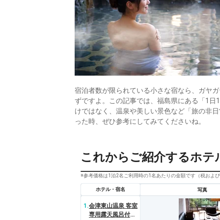
宿泊者数が限られている小さな宿なら、ガヤガ
ずですよ。この記事では、福島県にある「1日
けではなく、温泉や美しい景色など「旅の非日
った時、ぜひ参考にしてみてくださいね。
これからご紹介するホテ
※参考価格は1泊2名ご利用時の1名あたりの金額です（税およ
ホテル・宿名
写真
1.
会津東山温泉 客室
専用露天風呂付の