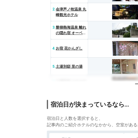
スイートルーム は
なれ 松島閣
2.
会津芦ノ牧温泉 丸
峰観光ホテル
3.
磐梯熱海温泉 離れ
の隠れ宿 オーベル
ジュ鈴鐘
4.
お宿 花かんざし
5.
土湯別邸 里の湯
6.
土湯温泉 はるみや
旅館
7.
奥たまかわ温泉 す
宿泊日が決まっているなら…
わや
宿泊日と人数を選択すると、
記事内のご紹介ホテルのなかから、空室がある