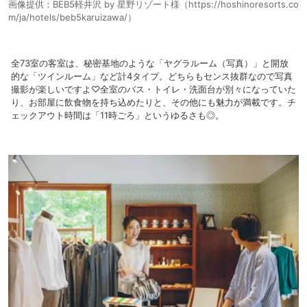
画像提供：BEB5軽井沢 by 星野リゾート様（https://hoshinoresorts.co
m/ja/hotels/beb5karuizawa/）
全73室の客室は、秘密基地のような「ヤグラルーム（写真）」と開放
的な「ツインルーム」など計4タイプ。どちらもセンス抜群なので写真
撮影が楽しいですよ♡全室のバス・トイレ・洗面台が別々になっていた
り、お部屋に飲食物を持ち込めたりと、その他にも魅力が満載です。チ
ェックアウト時間は「11時ごろ」というゆるさも◎。