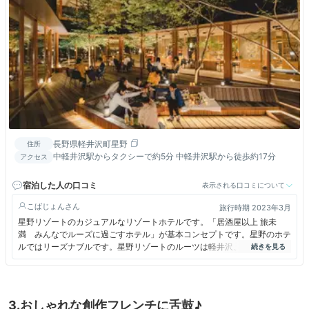
長野県軽井沢町星野
住所
中軽井沢駅からタクシーで約5分 中軽井沢駅から徒歩約17分
アクセス
宿泊した人の口コミ
表示される口コミについて
こばじょん
旅行時期 2023年3月
星野リゾートのカジュアルなリゾートホテルです。「居酒屋以上 旅未
満 みんなでルーズに過ごすホテル」が基本コンセプトです。星野のホテ
ルではリーズナブルです。星野リゾートのルーツは軽井沢、星野温泉ホテ
ルという温泉旅館からスタートしたことは意外と知られていません。
3.おしゃれな創作フレンチに舌鼓♪