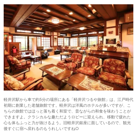
軽井沢駅から車で約5分の場所にある「軽井沢つるや旅館」は、江戸時代
初期に創業した老舗旅館です。軽井沢は洋風のホテルが多いですが、こ
ちらの旅館ではほっと落ち着く和室で、昔ながらの和食を味わうことが
できますよ。クラシカルな趣ただようロビーに迎えられ、移動で疲れた
心も体もふっと力が抜けるよう。旧軽井沢銀座に面しているので、観光
後すぐに宿へ戻れるのもうれしいですね○