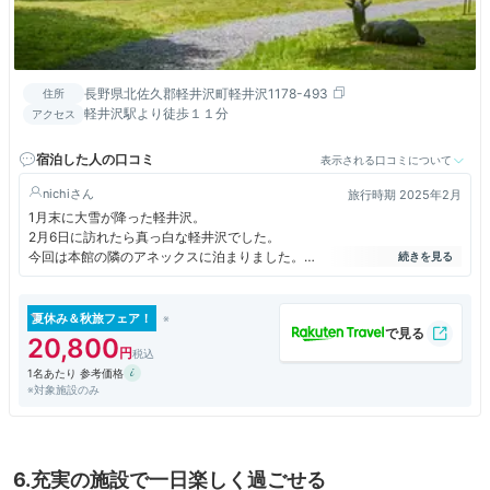
長野県北佐久郡軽井沢町軽井沢1178-493
住所
軽井沢駅より徒歩１１分
アクセス
宿泊した人の口コミ
表示される口コミについて
nichi
旅行時期 2025年2月
1月末に大雪が降った軽井沢。
2月6日に訪れたら真っ白な軽井沢でした。
今回は本館の隣のアネックスに泊まりました。
本館より部屋が広く、ゆったりしてます。
難点は、温泉に行くのが一度外に出なくてはならない事と、遠いこと。
でもでもシニア夫婦はゆったりすることができました。
夏休み＆秋旅フェア！
20,800
1名あたり 参考価格
※対象施設のみ
6.充実の施設で一日楽しく過ごせる