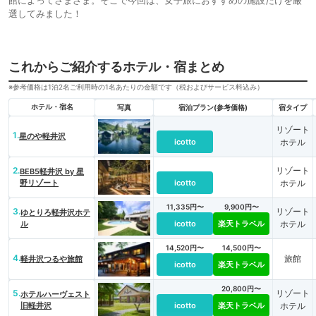
選してみました！
これからご紹介するホテル・宿まとめ
※参考価格は1泊2名ご利用時の1名あたりの金額です（税およびサービス料込み）
ホテル・宿名
写真
宿泊プラン(参考価格)
宿タイプ
リゾート
1.
星のや軽井沢
icotto
ホテル
2.
リゾート
BEB5軽井沢 by 星
野リゾート
icotto
ホテル
11,335円〜
9,900円〜
3.
リゾート
ゆとりろ軽井沢ホテ
ル
icotto
楽天トラベル
ホテル
14,520円〜
14,500円〜
4.
旅館
軽井沢つるや旅館
icotto
楽天トラベル
20,800円〜
5.
リゾート
ホテルハーヴェスト
旧軽井沢
icotto
楽天トラベル
ホテル