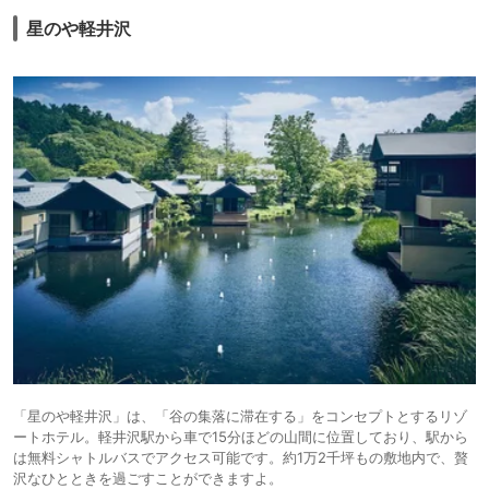
icotto
楽天トラベル
ホテル
星のや軽井沢
14.
シティホ
アンシェントホテ
ル浅間 軽井沢
icotto
テル
17,720円〜
16,500円〜
15.
リゾート
軽井沢プリンスホ
テル ウエスト
icotto
楽天トラベル
ホテル
27,477円〜
32,200円〜
16.
リゾート
ルグラン軽井沢ホ
テル＆リゾート
icotto
楽天トラベル
ホテル
「星のや軽井沢」は、「谷の集落に滞在する」をコンセプトとするリゾ
ートホテル。軽井沢駅から車で15分ほどの山間に位置しており、駅から
は無料シャトルバスでアクセス可能です。約1万2千坪もの敷地内で、贅
沢なひとときを過ごすことができますよ。