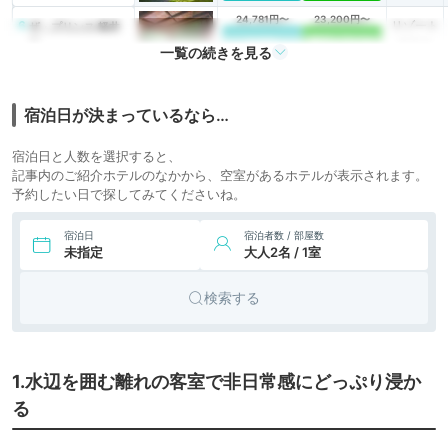
24,781円〜
23,200円〜
6.
リゾート
ザ・プリンス 軽井
沢
icotto
楽天トラベル
ホテル
一覧の続きを見る
12,870円〜
14,300円〜
7.
リゾート
旧軽井沢 ホテル音羽
ノ森
icotto
楽天トラベル
ホテル
宿泊日が決まっているなら…
22,374円〜
24,600円〜
8.
リゾート
軽井沢マリオットホ
宿泊日と人数を選択すると、
テル
icotto
楽天トラベル
ホテル
記事内のご紹介ホテルのなかから、空室があるホテルが表示されます。
予約したい日で探してみてくださいね。
6,084円〜
7,800円〜
9.
リゾート
軽井沢ホテル ロン
ギングハウス
icotto
楽天トラベル
ホテル
宿泊日
宿泊者数 / 部屋数
未指定
大人2名 / 1室
50,671円〜
48,100円〜
10.
リゾート
The HIRAMATSU
軽井沢 御代田
icotto
楽天トラベル
ホテル
検索する
11.
リゾート
ザ・プリンス ヴィ
ラ軽井沢
icotto
楽天トラベル
ホテル
12.
星野リゾート 軽
リゾート
1.水辺を囲む離れの客室で非日常感にどっぷり浸か
井沢ホテルブレス
icotto
ホテル
トンコート
る
19,078円〜
22,900円〜
リゾート
13.
ルグラン旧軽井沢