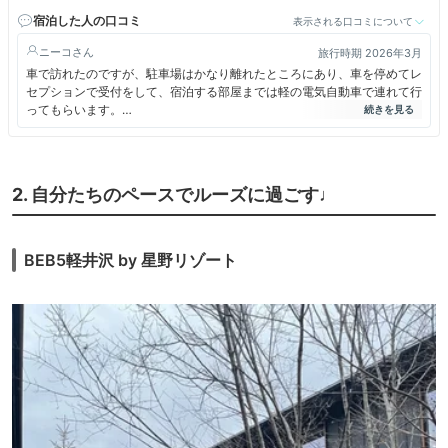
宿泊した人の口コミ
表示される口コミについて
ニーコ
旅行時期 2026年3月
車で訪れたのですが、駐車場はかなり離れたところにあり、車を停めてレ
セプションで受付をして、宿泊する部屋までは軽の電気自動車で連れて行
ってもらいます。
宿泊者しか入れないエリアもかなり広大で、ちょっとした村落のような趣
でした。
宿泊料金がかなりお高い旅館なので、オフシーズンの3月に底カテの山路
地の部屋に泊まりましたが、エレベーターもなく急な階段をたっぷり3階
2. 自分たちのペースでルーズに過ごす♩
分上がったところにある部屋で、足腰が元気でないと泊まれない部屋だな
と思いました。
特に足腰に問題はなくても、この上り下りにはちょっとげんなりしまし
た。
BEB5軽井沢 by 星野リゾート
客室もレストランなどが入るメインの建物も、とても素敵ではあります。
レストランは旅館敷地内には1ヶ所だけですが、徒歩5～10分のところに
村民食堂、ハルニレテラスがあり、また循環バスで行くことのできる（徒
歩も可）ブレストンコート近くにフレンチのユカワタンもあるので、食事
の選択肢は多いと思います。
お風呂は宿泊者専用のメディテーションバスと、日帰り利用もできるトン
ボの湯があり、どちらも温泉です。
どこに行くにも歩くので、徒歩移動が苦でない人向けだと思います。