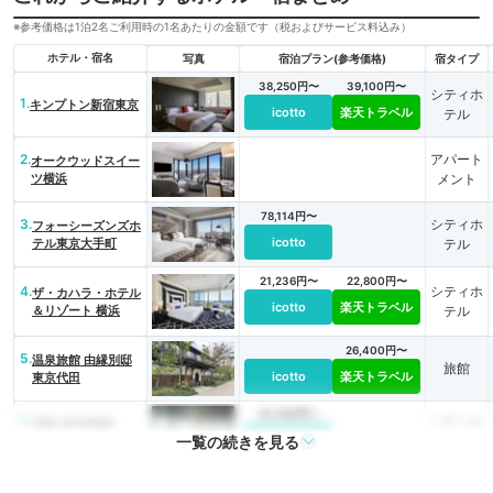
※参考価格は1泊2名ご利用時の1名あたりの金額です（税およびサービス料込み）
ホテル・宿名
写真
宿泊プラン(参考価格)
宿タイプ
38,250円〜
39,100円〜
シティホ
1.
キンプトン新宿東京
icotto
楽天トラベル
テル
2.
アパート
オークウッドスイー
ツ横浜
メント
78,114円〜
3.
シティホ
フォーシーズンズホ
icotto
テル東京大手町
テル
21,236円〜
22,800円〜
4.
シティホ
ザ・カハラ・ホテル
icotto
楽天トラベル
＆リゾート 横浜
テル
26,400円〜
5.
温泉旅館 由縁別邸
旅館
icotto
楽天トラベル
東京代田
52,380円〜
6.
シティホ
THE AOYAMA
一覧の続きを見る
icotto
GRAND HOTEL
テル
12,705円〜
13,100円〜
7.
シティホ
ハイアット リージ