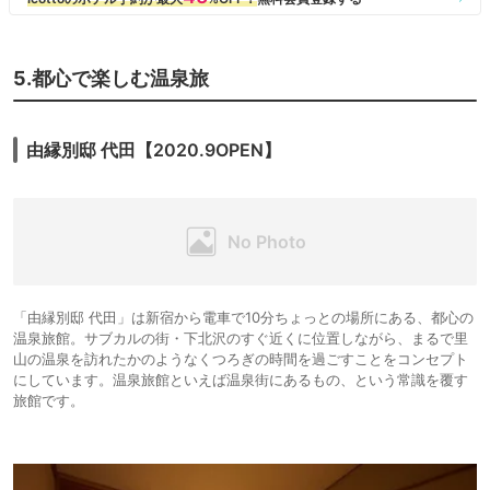
チェックイン時に翌朝の朝刊を聞かれましたが、新聞は届きませんでし
た。隣の部屋には新聞が届いていたので、完全にミスでしょう。個人的に
は紙の新聞は読まないので、いらないですけど、聞かれて答えて、それで
届かないって、、、オペレーションできないなら、こんなサービスいらな
5.都心で楽しむ温泉旅
いと思います。
朝食会場は、窓なしの空間で非常に閉塞感があります。料理の品数もやや
少な目です。味は悪くないですが、まぁ普通っていう領域を超えてこな
い。アサイーボウルは思ったより小さいのも残念な感じ。個人的には、和
由縁別邸 代田【2020.9OPEN】
風の焼き魚や中華街つながり？のシューマイとかはいらないのでは。品数
少ないなら、ハワイっぽさをもっと出しても良いのではと思います。ライ
ブキッチンでロコモコ丼とか。それからシンパンケーキは、デザートでは
なく、むしろ主食なのでは。これで１人５０００円はちょっとないかな
と。
全体的なコスパは良好なものの、残念なところも目立つ感じかなと思いま
した。
「由縁別邸 代田」は新宿から電車で10分ちょっとの場所にある、都心の
温泉旅館。サブカルの街・下北沢のすぐ近くに位置しながら、まるで里
山の温泉を訪れたかのようなくつろぎの時間を過ごすことをコンセプト
にしています。温泉旅館といえば温泉街にあるもの、という常識を覆す
旅館です。