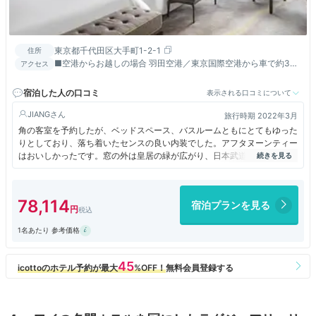
東京都千代田区大手町1-2-1
住所
■空港からお越しの場合 羽田空港／東京国際空港から車で約30
アクセス
分、電車で約40分 成田国際空港から車で約55分、電車で約60分
【エアポートリムジンバス】 「東京駅八重洲南口方面（北口方
宿泊した人の口コミ
表示される口コミについて
面）」約90~100分／東京駅よりタクシーで7分 【電車】 JR東日
本成田エクスプレス「成田空港」→「東京」約60分／東京駅より
JIANG
旅行時期 2022年3月
タクシーで7分 ■地下鉄でお越しの場合 丸の内線 東西線 千代田
角の客室を予約したが、ベッドスペース、バスルームともにとてもゆった
線 半蔵門線 都営地下鉄三田線「大手町」駅直結（C4/C5出口）
りとしており、落ち着いたセンスの良い内装でした。アフタヌーンティー
はおいしかったです。窓の外は皇居の緑が広がり、日本武道館の姿も見え
最高でした。
78,114
宿泊プランを見る
1名あたり 参考価格