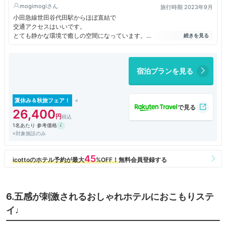
mogimogi
旅行時期 2023年9月
小田急線世田谷代田駅からほぼ直結で
交通アクセスはいいです。
とても静かな環境で癒しの空間になっています。
和テイストの客室がとっても落ち着き
大浴場もリラックス出来て
記念日などに最適です。
宿泊プランを見る
スタッフさんの対応も親切丁寧で良かったです。
夏休み＆秋旅フェア！
26,400
1名あたり 参考価格
※対象施設のみ
6.五感が刺激されるおしゃれホテルにおこもりステ
イ♩