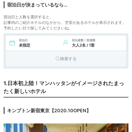
icotto
楽天トラベル
宿泊日が決まっているなら…
ェンシー 横浜
テル
宿泊日と人数を選択すると、
記事内のご紹介ホテルのなかから、空室があるホテルが表示されます。
予約したい日で探してみてくださいね。
宿泊日
宿泊者数 / 部屋数
未指定
大人2名 / 1室
検索する
1.日本初上陸！マンハッタンがイメージされたまっ
たく新しいホテル
キンプトン新宿東京【2020.10OPEN】