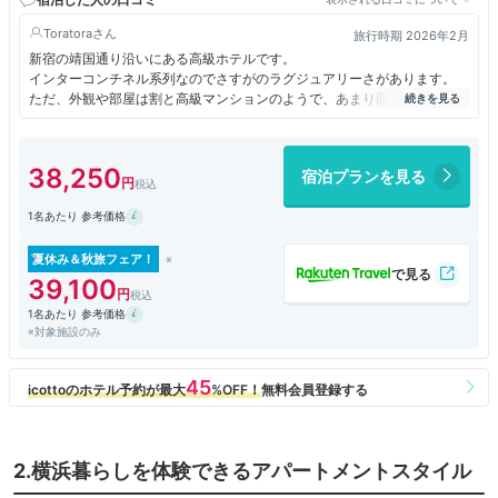
Toratora
旅行時期 2026年2月
新宿の靖国通り沿いにある高級ホテルです。
インターコンチネル系列なのでさすがのラグジュアリーさがあります。
ただ、外観や部屋は割と高級マンションのようで、あまり面白味はありま
せんが、たまの贅沢に良いです。
ラウンジでゆっくりとして都内で優雅な時間を過ごすには最適な場所で
す。
38,250
宿泊プランを見る
交通量の多い外側とは一線を画した、別世界です。
1名あたり 参考価格
夏休み＆秋旅フェア！
39,100
1名あたり 参考価格
※対象施設のみ
2.横浜暮らしを体験できるアパートメントスタイル