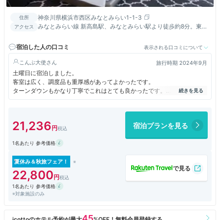
神奈川県横浜市西区みなとみらい1-1-3
住所
みなとみらい線 新高島駅、みなとみらい駅より徒歩約8分。東海
アクセス
道本線 横浜駅よりタクシーで約6分。東海道新幹線 新横浜駅より
タクシーで約20分。
宿泊した人の口コミ
表示される口コミについて
こんぶ大使
旅行時期 2024年9月
土曜日に宿泊しました。
客室は広く、調度品も重厚感があってよかったです。
ターンダウンもかなり丁寧でこれはとても良かったです。
ただ、ほかは気になったっ点も多くあります。
まず、ウェルカムドリンクが微妙。ロビーフロアに設置されているのに、
案内なし。
21,236
宿泊プランを見る
勝手に取りに行っている人もいましたが、チェックインを待たせている間
やチェックイン時に出すと良いのではと思います。ロビーフロアにはスタ
1名あたり 参考価格
ッフも多いのですが、立っているだけでの人が多いのはかなり残念。ウェ
ルカムドリンク出す気がないなら設置しなくても良いのではと思います。
フラダンスショーの案内もなかったです。プールが別料金なので、このフ
夏休み＆秋旅フェア！
ランダンスショーくらいしかハワイらしさはないのに？？？
22,800
プール別料金なのは、かなりおどろき。滞在中は何度も使えますって強調
1名あたり 参考価格
して説明してましたが、重要なのそこじゃないから。ハワイらしさだせる
※対象施設のみ
のって、むしろプールくらいしかないんじゃないかと思いましたが、ここ
にハードルとは。宿泊料金あげていいので、プールくらい自由に使わせて
ほしいです。