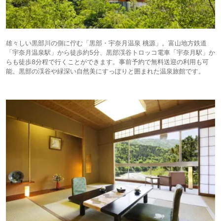
雄々しい黒部川の側に佇む「黒部・宇奈月温泉 桃源」。富山地方鉄道
「宇奈月温泉駅」から徒歩約5分、黒部渓谷トロッコ電車「宇奈月駅」か
らも徒歩8分程で行くことができます。事前予約で無料送迎の利用も可
能。黒部の渓谷や緑深い自然美にすっぽりと囲まれた温泉旅館です。