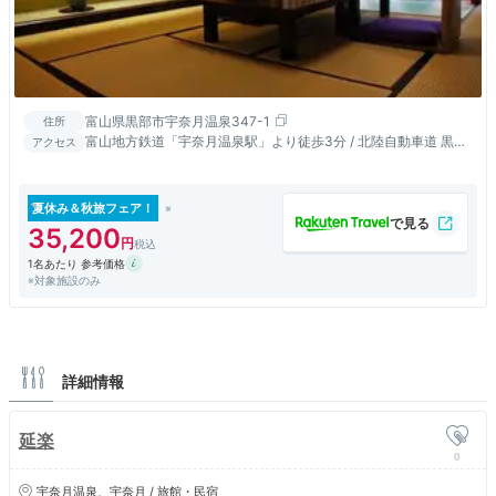
富山県黒部市宇奈月温泉347-1
住所
富山地方鉄道「宇奈月温泉駅」より徒歩3分 / 北陸自動車道 黒部
アクセス
ICより約２０分
夏休み＆秋旅フェア！
35,200
1名あたり 参考価格
※対象施設のみ
詳細情報
延楽
0
宇奈月温泉、宇奈月 / 旅館・民宿