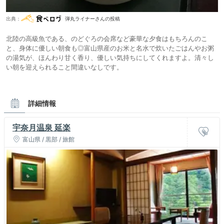
出典：
弾丸ライナーさんの投稿
北陸の高級魚である、のどぐろの会席など豪華な夕食はもちろんのこ
と、身体に優しい朝食も◎富山県産のお米と名水で炊いたごはんやお粥
の湯気が、ほんわり甘く香り、優しい気持ちにしてくれますよ。清々し
い朝を迎えられること間違いなしです。
詳細情報
宇奈月温泉 延楽
富山県 / 黒部 / 旅館