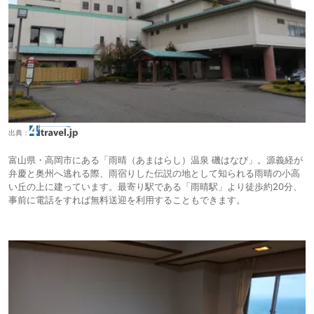
出典：
富山県・高岡市にある「雨晴（あまはらし）温泉 磯はなび」。源義経が
弁慶と奥州へ逃れる際、雨宿りした伝説の地として知られる雨晴の小高
い丘の上に建っています。最寄り駅である「雨晴駅」より徒歩約20分、
事前に電話をすれば無料送迎を利用することもできます。