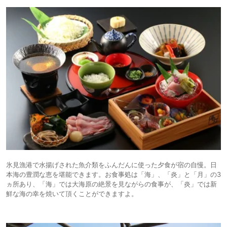
氷見漁港で水揚げされた魚介類をふんだんに使った夕食が宿の自慢。日
本海の豊潤な恵を堪能できます。お食事処は「海」、「炎」と「月」の3
ヵ所あり、「海」では大海原の絶景を見ながらの食事が、「炎」では新
鮮な海の幸を焼いて頂くことができますよ。