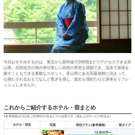
今回おすすめするのは、東京から新幹線で2時間ほどでアクセスできる富
山県。北陸地方の海の幸や美しい自然の景色を堪能でき、温泉で身体を
癒すこともできる素敵なスポット。富山県にある高級旅館に泊まって、
心満たされるおもてなしと寛ぎを感じ、疲れを溜めた心と身体をリフレ
ッシュしませんか。
これからご紹介するホテル・宿まとめ
※参考価格は1泊2名ご利用時の1名あたりの金額です（税およびサービス料込み）
ホテル・宿名
写真
宿泊プラン(参考価格)
宿タイプ
13,800円〜