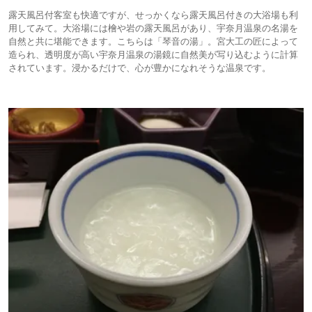
露天風呂付客室も快適ですが、せっかくなら露天風呂付きの大浴場も利
用してみて。大浴場には檜や岩の露天風呂があり、宇奈月温泉の名湯を
自然と共に堪能できます。こちらは「琴音の湯」。宮大工の匠によって
造られ、透明度が高い宇奈月温泉の湯鏡に自然美が写り込むように計算
されています。浸かるだけで、心が豊かになれそうな温泉です。