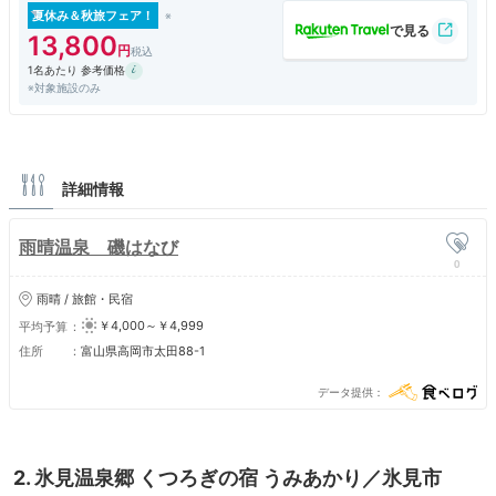
残念だったのが、4か所あったはずの大浴場が一つ閉鎖（休止？）で、男
夏休み＆秋旅フェア！
女のバランスがあっていなかったことでしょうか？それでも大混雑には出
13,800
会わなかったので、まあ許容値です。
1名あたり 参考価格
※対象施設のみ
詳細情報
雨晴温泉 磯はなび
0
雨晴 / 旅館・民宿
￥4,000～￥4,999
平均予算
住所
富山県高岡市太田88-1
データ提供
2. 氷見温泉郷 くつろぎの宿 うみあかり／氷見市