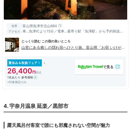
富山県魚津市北山684
住所
車…魚津ICより15分／電車…最寄り駅「魚津駅」から予約制送
アクセス
迎・公共バス・タクシー
じっくり読む この宿の良いところ
山里にある癒しの隠れ宿へひとり旅。富山県「お宿 いけが
み」
夏休み＆秋旅フェア！
26,400
1名あたり 参考価格
※対象施設のみ
4. 宇奈月温泉 延楽／黒部市
露天風呂付客室で誰にも邪魔されない空間が魅力