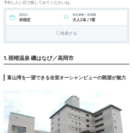
予約したい日で探してみてくださいね。
宿泊日
宿泊者数 / 部屋数
未指定
大人2名 / 1室
検索する
1. 雨晴温泉 磯はなび／高岡市
富山湾を一望できる全室オーシャンビューの眺望が魅力