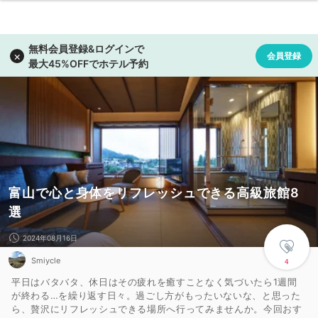
富山で心と身体をリフレッシュできる高級旅館8
選
2024年08月16日
Smiycle
4
平日はバタバタ、休日はその疲れを癒すことなく気づいたら1週間
が終わる…を繰り返す日々。過ごし方がもったいないな、と思った
ら、贅沢にリフレッシュできる場所へ行ってみませんか。今回おす