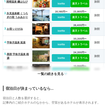
1.
旅館
雨晴温泉 磯はなび
icotto
楽天トラベル
20,160円〜
23,800円〜
2.
氷見温泉郷 くつろ
旅館
ぎの宿 うみあかり
icotto
楽天トラベル
26,400円〜
3.
旅館
お宿 いけがみ
icotto
楽天トラベル
35,200円〜
4.
旅館
宇奈月温泉 延楽
icotto
楽天トラベル
24,200円〜
5.
黒部 宇奈月温泉 桃
旅館
源
icotto
楽天トラベル
12,200円〜
6.
源泉の一軒宿 ふく
旅館
みつ華山温泉
icotto
楽天トラベル
一覧の続きを見る
43,758円〜
13,300円〜
7.
庄川温泉風流味道座
旅館
敷 ゆめつづり
icotto
楽天トラベル
宿泊日が決まっているなら…
33,603円〜
21,400円〜
8.
庄川温泉郷 鳥越の
旅館
宿泊日と人数を選択すると、
宿 三楽園
icotto
楽天トラベル
記事内のご紹介ホテルのなかから、空室があるホテルが表示されます。