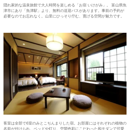
隠れ家的な温泉旅館で大人時間を楽しめる「お宿 いけがみ」。 富山県魚
津市にあり「魚津駅」より、無料の送迎バスがあります。事前の予約が
必要なのでお忘れなく。山里にひっそり佇む、寛げる空間が魅力です。
客室は全部で6室のみとこぢんまりした宿。お部屋にはそれぞれの植物の
名前が付けられ、ベッドや灯り、空間色彩にこだわった和モダンで可愛