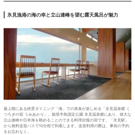
氷見漁港の海の幸と立山連峰を望む露天風呂が魅力
最上階にある絶景ダイニング「海」での美食が楽しめる「氷見温泉郷 く
つろぎの宿 うみあかり」。能登半島国定公園 氷見温泉郷にあり、雄大な
立山連峰や日本海を眺めることのできる料理自慢の宿です。「氷見駅」
から無料送迎バスで10分程で到着します。送迎利用の際は、事前の予約
をお忘れなく。