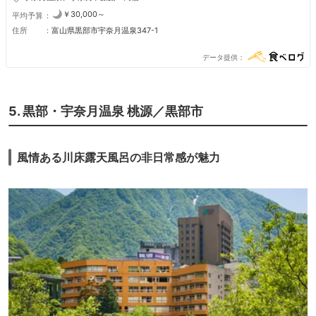
￥30,000～
平均予算
住所
富山県黒部市宇奈月温泉347-1
データ提供
5. 黒部・宇奈月温泉 桃源／黒部市
風情ある川床露天風呂の非日常感が魅力