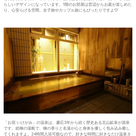
らしいデザインになっています。1階のお部屋は窓辺からお庭が楽しめた
り、心安らげる空間。女子旅やカップル旅にもぴったりですよ♡
「お宿 いけがみ」の温泉は、慶応3年から続く歴史ある北山鉱泉が源泉
です。総檜の湯船で、檜の香りと名湯が心と身体を優しく包み込み癒し
てくれますよ。24時間入浴可能なので、好きな時間に好きなだけ温泉タ