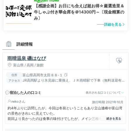
【感謝企画】お日にち合えば超お得☆厳選造里＆
牛しゃぶ付き華会席を＠14300円～〔現金精算の
み〕
詳細を見る
詳細情報
雨晴温泉 磯はなび
富山県 / 高岡 / 旅館
富山県高岡市太田８８-１
住所
JR高岡駅より氷見線に乗換え、ＪＲ雨晴駅で下車（無料送迎有
アクセス
／要連絡）【宿クーポン配布中！】
宿泊した人の口コミ
表示される口コミについて
neko
旅行時期 2021年10月
約4年ぶりに訪問したが、今回は冬前ということもあり立山連峰や富山湾
の景色がきれいに見えていた。
前回より良かったのは食事の味付けでしたが、メイン三種を一皿に？とい
うのはちょっと残念。各々単体メインにできるモノだけに、2種類でも
別々の皿にした方が楽しめると思えます。