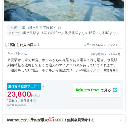
富山県氷見市宇波10-1
住所
JR氷見駅より車で約10分／氷見北ICより約15分／小杉ICより約
アクセス
45分
宿泊した人の口コミ
表示される口コミについて
へびお
旅行時期 2024年7月
氷見駅から車で15分。ホテルからの送迎があり電車で行く場合、氷見駅
到着時刻を連絡しておくと迎えのマイクロバスが待っていてくれます。
（連絡をしない場合、ホテルから確認のメールや電話が来ます）
温泉は館内に1つと外に出て少し行ったところに洞窟温泉がありますが、
旅館でゆっくりしたタイプには外に出ていくのは面倒。そうすると男女入
替えの無い大浴場と露天風呂のみになるので、温泉旅館としては少しつま
夏休み＆秋旅フェア！
らないかもです。
23,800
食事は夕食も朝食も美味しく、特にバイキング形式の朝食は種類も豊富で
1名あたり 参考価格
良かった！
※対象施設のみ
時間制ではありますが無料のソフトクリームコーナーなどもありサービス
は良いと感じましたが、お土産コーナーは品数が少ないのでここで色々揃
えようとは考えない方が良いです。