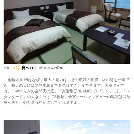
出典：
ぱぺらさんの投稿
「雨晴温泉 磯はなび」最大の魅力は、その絶好の眺望！富山湾を一望で
き、晴天の日には能登半島までを見渡すことができます。客室タイプ
は、「やすらぎの空間天の庭」「楽瑠別邸BLANCHE(ブランシェ)」「ス
タンダード」の大きく分けて3種類。全室オーシャンビューの客室は開放
感があり、心を晴れやかにしてくれますよ。