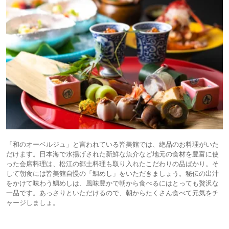
「和のオーベルジュ」と言われている皆美館では、絶品のお料理がいた
だけます。日本海で水揚げされた新鮮な魚介など地元の食材を豊富に使
った会席料理は、松江の郷土料理も取り入れたこだわりの品ばかり。そ
して朝食には皆美館自慢の「鯛めし」をいただきましょう。秘伝の出汁
をかけて味わう鯛めしは、風味豊かで朝から食べるにはとっても贅沢な
一品です。あっさりといただけるので、朝からたくさん食べて元気をチ
ャージしましょ。