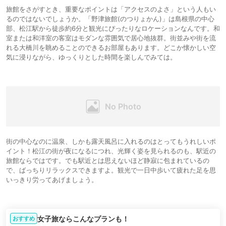
旅館をさがすとき、重要なポイントは「アクセスのよさ」という人もい
るのではないでしょうか。「野津旅館(のつりょかん)」は島根県の中心
部、松江駅から徒歩約6分と観光にぴったりなロケーションなんです。和
室または和洋室の客室はモダンな雰囲気で居心地抜群。街並みや街を流
れる大橋川を眺めることのできるお部屋もあります。どこか懐かしい空
気に浸りながら、ゆっくりとした時間を楽しんでみては。
街の中心なのに温泉、しかも露天風呂に入れるのはとってもうれしいポ
イント！松江の街が夜になるにつれ、光輝く姿を見られるのも、駅近の
旅館ならではです。でも駅近とは思えないほど静寂に包まれているの
で、ばっちりリラックスできますよ。観光で一日中歩いて疲れた足を思
いっきり労ってあげましょう。
女子旅ならこんなプランも！
おすすめ