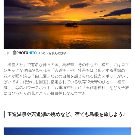
出典：
いのっちさんの投稿
「出雲大社」で有名な神々の国、島根県。その中心の「松江」にはロマ
ンチックな夕陽が見られる「宍道湖」や、牡丹をはじめとする季節の
花々が咲き誇る「由志園」などの自然を感じられる観光スポットがいっ
ぱいです。ほかにも国宝に指定されている現存12天守のひとつ「松江
城」、恋のパワースポット「八重垣神社」に「玉作湯神社」など女子旅
にはぴったりの見どころが目白押しなんです♪
玉造温泉や宍道湖の眺めなど、宿でも島根を旅しよう♩