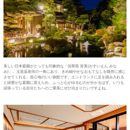
美しい日本庭園がとっても印象的な「佳翠苑 皆美(かすいえん みな
み)」。玉造温泉街の一角にあり、きめ細やかなおもてなしを随所に感じ
させてくれる、居心地のいい旅館です。エントランスに足を踏み入れる
と緑豊かな庭園に迎えられ、ふっと心がゆるむのが分かるはず。いつも
頑張っている自分たちへのご褒美にぜひ泊まりたいですよね。