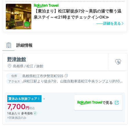
【素泊まり】松江駅徒歩7分～美肌の湯で整う温
泉ステイ～≪21時までチェックインOK≫
詳細を見る
詳細情報
野津旅館
島根県 / 松江 / 旅館
島根県松江市伊勢宮町555
住所
JR松江駅より徒歩7分。山陰自動車道松江中央ランプより約10
アクセス
分。出雲空港よりお車で30分。米子空港より40分。
夏休み＆秋旅フェア！
7,700
1名あたり 参考価格
※対象施設のみ