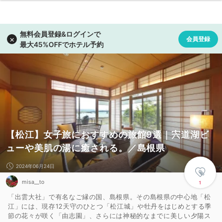
【松江】女子旅におすすめの旅館9選｜宍道湖ビ
ューや美肌の湯に癒される。／島根県
2024年06月24日
misa__to
1
「出雲大社」で有名なご縁の国、島根県。その島根県の中心地「松
江」には、現存12天守のひとつ「松江城」や牡丹をはじめとする季
節の花々が咲く「由志園」、さらには神秘的なまでに美しい夕陽ス