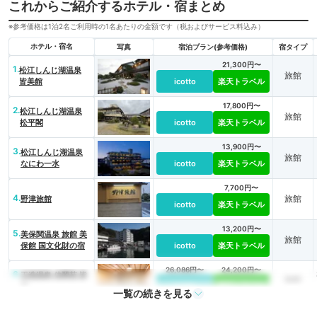
これからご紹介するホテル・宿まとめ
※参考価格は1泊2名ご利用時の1名あたりの金額です（税およびサービス料込み）
ホテル・宿名
写真
宿泊プラン(参考価格)
宿タイプ
21,300円〜
1.
松江しんじ湖温泉
旅館
皆美館
icotto
楽天トラベル
17,800円〜
2.
松江しんじ湖温泉
旅館
松平閣
icotto
楽天トラベル
13,900円〜
3.
松江しんじ湖温泉
旅館
なにわ一水
icotto
楽天トラベル
7,700円〜
4.
旅館
野津旅館
icotto
楽天トラベル
13,200円〜
5.
美保関温泉 旅館 美
旅館
保館 国文化財の宿
icotto
楽天トラベル
26,086円〜
24,200円〜
6.
玉造温泉 佳翠苑 皆
旅館
美
icotto
楽天トラベル
一覧の続きを見る
7.
玉造温泉 源泉かけ
14,300円〜