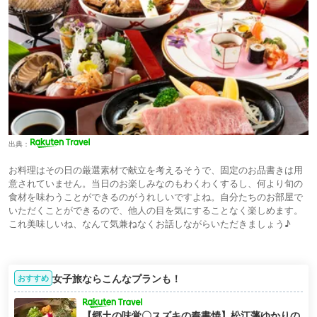
出典：
お料理はその日の厳選素材で献立を考えるそうで、固定のお品書きは用
意されていません。当日のお楽しみなのもわくわくするし、何より旬の
食材を味わうことができるのがうれしいですよね。自分たちのお部屋で
いただくことができるので、他人の目を気にすることなく楽しめます。
これ美味しいね、なんて気兼ねなくお話しながらいただきましょう♪
女子旅ならこんなプランも！
おすすめ
【郷土の味覚〇スズキの奉書焼】松江藩ゆかりの