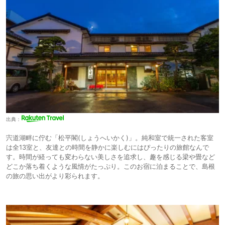
出典：
宍道湖畔に佇む「松平閣(しょうへいかく)」。純和室で統一された客室
は全13室と、友達との時間を静かに楽しむにはぴったりの旅館なんで
す。時間が経っても変わらない美しさを追求し、趣を感じる梁や畳など
どこか落ち着くような風情がたっぷり。このお宿に泊まることで、島根
の旅の思い出がより彩られます。