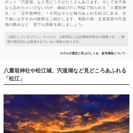
ポット「宍道湖」など見どころがたくさんあります。そして女子旅
なら忘れちゃいけないのが、縁結びのご利益で知られる「八重垣神
社」に「玉作湯神社」！今回はそんな魅力あふれる松江にある、女
子旅におすすめの旅館をご紹介します。美肌の湯・玉造温泉や宍道
湖の眺めなど、宿でも島根を旅しましょう♩
ホテルの選定と売上のしくみ、参考価格について
八重垣神社や松江城、宍道湖など見どころあふれる
「松江」