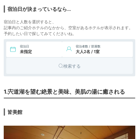
旅館
流しの宿 湯陣 千代
icotto
楽天トラベル
の湯
宿泊日が決まっているなら…
12,100円〜
8.
玉造温泉 湯之助の
旅館
宿泊日と人数を選択すると、
宿 長楽園
icotto
楽天トラベル
記事内のご紹介ホテルのなかから、空室があるホテルが表示されます。
予約したい日で探してみてくださいね。
14,679円〜
15,400円〜
9.
旅館
玉造温泉 松乃湯
icotto
楽天トラベル
宿泊日
宿泊者数 / 部屋数
未指定
大人2名 / 1室
検索する
1.宍道湖を望む絶景と美味、美肌の湯に癒される
皆美館