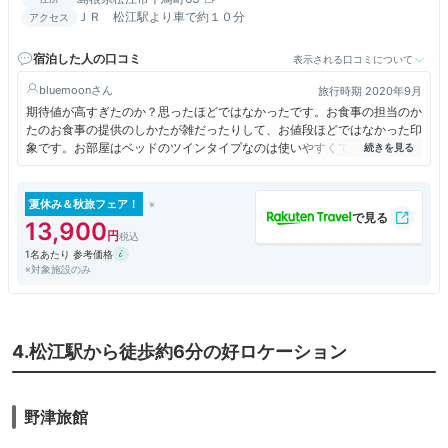
ＪＲ 松江駅より車で約１０分
アクセス
宿泊した人の口コミ
表示される口コミについて
bluemoon
旅行時期 2020年9月
期待値が高すぎたのか？思ったほどではなかったです。お食事の担当のか
たのお食事の提供のしかたが雑だったりして、お値段ほどではなかった印
象です。お部屋はベッドのツインタイプなのは使いやすくてよかったで
す。湖は目の前でした！
夏休み＆秋旅フェア！
13,900
1名あたり 参考価格
※対象施設のみ
4.松江駅から徒歩約6分の好ロケーション
野津旅館