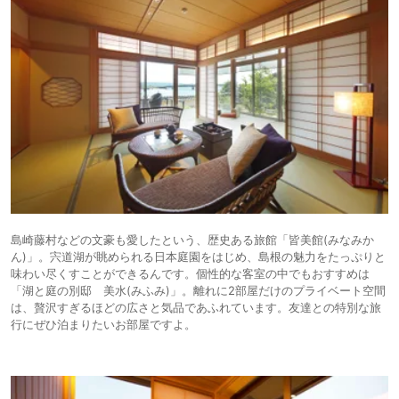
島崎藤村などの文豪も愛したという、歴史ある旅館「皆美館(みなみか
ん)」。宍道湖が眺められる日本庭園をはじめ、島根の魅力をたっぷりと
味わい尽くすことができるんです。個性的な客室の中でもおすすめは
「湖と庭の別邸 美水(みふみ)」。離れに2部屋だけのプライベート空間
は、贅沢すぎるほどの広さと気品であふれています。友達との特別な旅
行にぜひ泊まりたいお部屋ですよ。