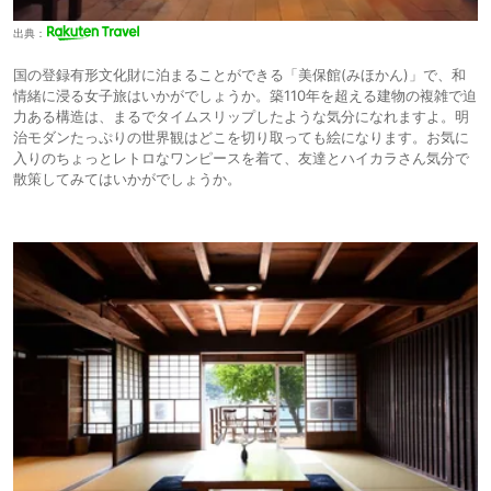
出典：
国の登録有形文化財に泊まることができる「美保館(みほかん)」で、和
情緒に浸る女子旅はいかがでしょうか。築110年を超える建物の複雑で迫
力ある構造は、まるでタイムスリップしたような気分になれますよ。明
治モダンたっぷりの世界観はどこを切り取っても絵になります。お気に
入りのちょっとレトロなワンピースを着て、友達とハイカラさん気分で
散策してみてはいかがでしょうか。