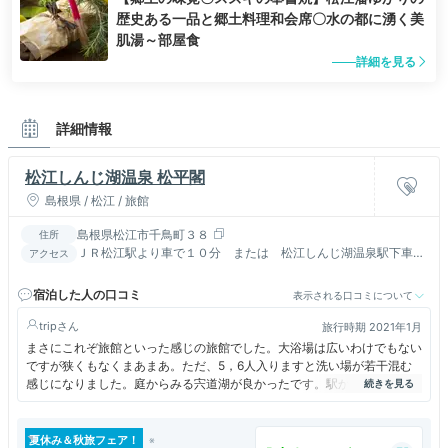
歴史ある一品と郷土料理和会席〇水の都に湧く美
肌湯～部屋食
詳細を見る
詳細情報
松江しんじ湖温泉 松平閣
島根県 / 松江 / 旅館
島根県松江市千鳥町３８
住所
ＪＲ松江駅より車で１０分 または 松江しんじ湖温泉駅下車徒
アクセス
歩３分／山陰道松江西ランプより１０分
宿泊した人の口コミ
表示される口コミについて
trip
旅行時期 2021年1月
まさにこれぞ旅館といった感じの旅館でした。大浴場は広いわけでもない
ですが狭くもなくまあまあ。ただ、5，6人入りますと洗い場が若干混む
感じになりました。庭からみる宍道湖が良かったです。駅からもわりと近
いので、公共交通機関利用の方には良いかもしれません。
夏休み＆秋旅フェア！