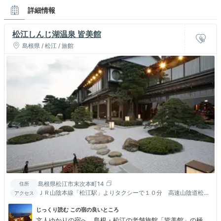
詳細情報
松江しんじ湖温泉 皆美館
島根県 / 松江 / 旅館
島根県松江市末次本町14
住所
ＪＲ山陰本線「松江駅」よりタクシーで１０分 高速山陰道松江
アクセス
西インターより車で10分
じっくり読む この宿の良いところ
文人ゆかりの宿へ。島根・松江の老舗旅館「皆美館」の極上