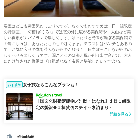
客室はどこも雰囲気たっぷりですが、なかでもおすすめは一日一組限定
の特別室。「柘榴(ざくろ)」では窓の外に広がる美保湾や、大山など美
しい自然が大パノラマで楽しめます。ゆったりと時間が過ぎる美保館で
の過ごし方は、あなたたちの心の赴くまま。テラスにはベンチもあるの
で、お気に入りの本を読みながらのんびりも、日向ぼっこしながらのお
しゃべりも楽しそうです。聞こえるのは海と風が創り出す音だけ。大人
にだけ許された贅沢はぜひ気兼ねなく友達と堪能したいですよね。
女子旅ならこんなプランも！
おすすめ
【国文化財指定建物／別邸・はなれ】１日１組限
定の贅沢●１棟貸切ステイ～素泊まり～
詳細を見る
詳細情報