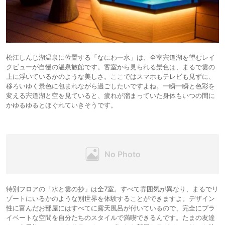
松江しんじ湖温泉に位置する「なにわ一水」は、全室宍道湖を望むレイ
クビューが自慢の温泉旅館です。客室から見られる景色は、まるで雲の
上に浮いているかのような美しさ。ここではスマホもテレビも見ずに、
移ろいゆく景色に包まれながら過ごしたいですよね。一瞬一瞬と色彩を
変える宍道湖と空を見ていると、疲れが溜まっていた身体もいつの間に
かゆるゆるとほぐれていきそうです。
特別フロアの「水と雲の抄」は全7室。すべて雰囲気が異なり、まるでリ
ゾートにいるかのような別世界を体験することができますよ。デザイン
性に富んだお部屋にはすべてに露天風呂が付いているので、完全にプラ
イベートな空間を自分たちのスタイルで満喫できるんです。たまの友達