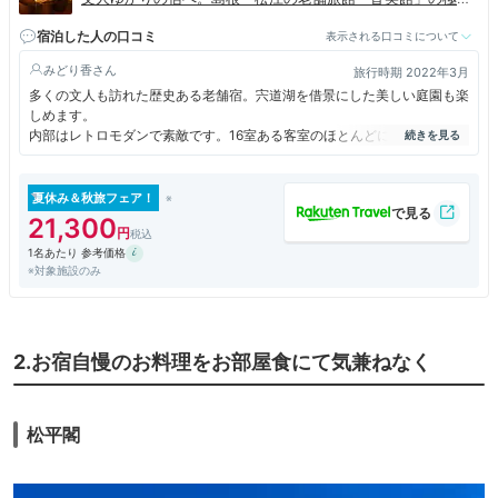
のおもてなし。
宿泊した人の口コミ
表示される口コミについて
みどり香
旅行時期 2022年3月
多くの文人も訪れた歴史ある老舗宿。宍道湖を借景にした美しい庭園も楽
しめます。
内部はレトロモダンで素敵です。16室ある客室のほとんどに温泉風呂も
ついてあるので、温泉にもゆっくり浸かることができます。
松江城にも近く、ちょっとした商店街もあります。なおかつ駐車場もある
ので車でいっても大丈夫です。
夏休み＆秋旅フェア！
21,300
1名あたり 参考価格
※対象施設のみ
2.お宿自慢のお料理をお部屋食にて気兼ねなく
松平閣