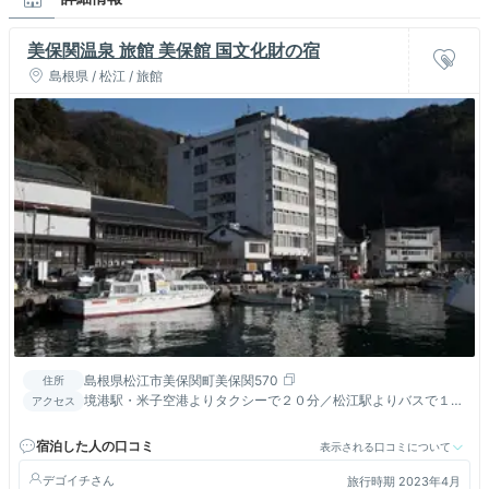
美保関温泉 旅館 美保館 国文化財の宿
島根県 / 松江 / 旅館
島根県松江市美保関町美保関570
住所
境港駅・米子空港よりタクシーで２０分／松江駅よりバスで１時
アクセス
間／米子ＩＣより３０分／送迎有（有料）
宿泊した人の口コミ
表示される口コミについて
デゴイチ
旅行時期 2023年4月