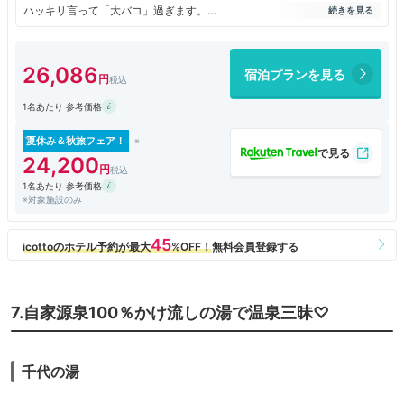
ハッキリ言って「大バコ」過ぎます。
◆大浴場
宿泊客数に対して
26,086
宿泊プランを見る
大浴場が２か所とは…そのうちの「展望風呂」は内風呂の洗い場も少な
く…
1名あたり 参考価格
露天の展望風呂も狭いので横一列にしか入れません。
これで「温泉宿」を看板に掲げるのかな？と思いました。
夏休み＆秋旅フェア！
調べて無いですがもしや「風呂付き客室」があるからかしら？？？
24,200
それにしても…
1名あたり 参考価格
※対象施設のみ
◆食事
夕食：個室対応
落ち着いてカニを頂くことが出来てとても良かったです。焼きガニの美味
しさは忘れられません。お食事は「雑炊」と思い込んでいた連れ合いはカ
ニ炊き込みご飯に驚いていました。
朝食：オオバコであることを宿の側も自覚されているんですね、本当に
7.自家源泉100％かけ流しの湯で温泉三昧♡
お席は潤沢にあって驚きました。
様々な料理が
所狭しと並ぶブフェ台はどうしても混雑します。ご飯と汁物は係りの方か
ら受け取る方式でとても良いですね
千代の湯
牛乳は美味しかった！