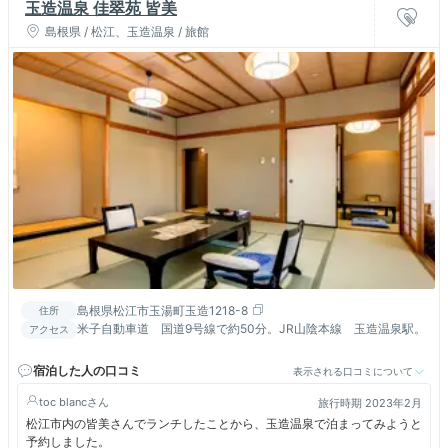
玉造温泉 佳翠苑 皆美
島根県 / 松江、玉造温泉 / 旅館
島根県松江市玉湯町玉造1218-8
住所
米子自動車道 国道9号線で約50分。JR山陰本線 玉造温泉駅。
アクセス
宿泊した人の口コミ
表示される口コミについて
toc blanc
旅行時期 2023年2月
松江市内の皆美さんでランチしたことから、玉造温泉で泊まってみようと
予約しました。