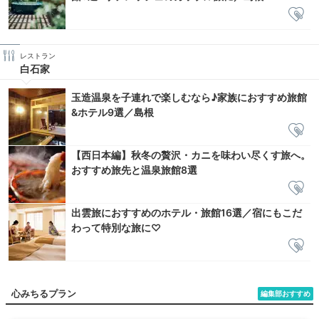
レストラン
白石家
玉造温泉を子連れで楽しむなら♪家族におすすめ旅館
&ホテル9選／島根
【西日本編】秋冬の贅沢・カニを味わい尽くす旅へ。
おすすめ旅先と温泉旅館8選
出雲旅におすすめのホテル・旅館16選／宿にもこだ
わって特別な旅に♡
心みちるプラン
編集部おすすめ