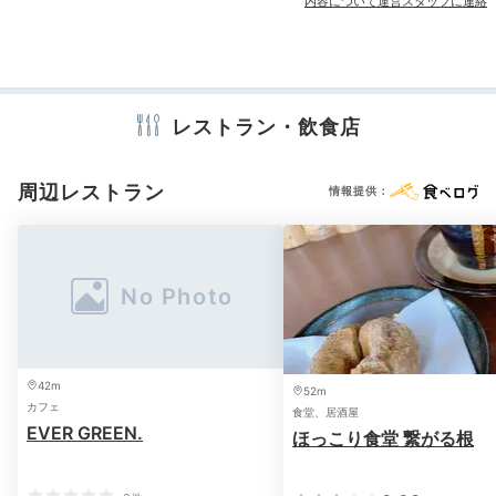
内容について運営スタッフに連絡
宴会場
売店・ギフトショップ
カラオケルーム
アメニティ
テレビ
冷蔵庫
スリッパ
セーフティボックス
洗浄機付トイレ
レストラン・飲食店
浴衣
歯ブラシ
カミソリ
シャンプー
リンス
ボディソープ
タオル
バスタオル
ドライヤー
お茶セット
電気ポット
周辺レストラン
情報提供：
※設備・アメニティは、確認が取れている情報を表示しています。
42m
52m
カフェ
食堂、居酒屋
EVER GREEN.
ほっこり食堂 繋がる根
-