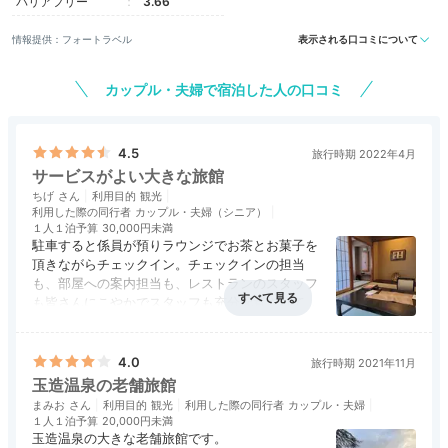
バリアフリー
3.66
情報提供：フォートラベル
表示される口コミについて
カップル・夫婦で宿泊した人の口コミ
4.5
旅行時期 2022年4月
サービスがよい大きな旅館
ちげ
利用目的
観光
利用した際の同行者
カップル・夫婦（シニア）
１人１泊予算
30,000円未満
駐車すると係員が預りラウンジでお茶とお菓子を
頂きながらチェックイン。チェックインの担当
も、部屋への案内担当も、レストランのスタッフ
も皆さんにこやかでスタッフも充分配置されてい
る。
アクセス
4.0
コスパ
3.0
客室
4.0
接客対応
5.0
風呂
3.5
お風呂は9階に小さい浴槽と露天風呂、1階に大き
食事・ドリンク
4.5
バリアフリー
評価なし
な浴場と露天風呂の2ヶ所にある。玉造温泉の湯
4.0
旅行時期 2021年11月
は、加水だからか、無色透明でヌルヌル感もな
玉造温泉の老舗旅館
く、温泉らしさが感じられず残念だった。
まみお
利用目的
観光
利用した際の同行者
カップル・夫婦
夕食はレストランで、間仕切りがありゆったりし
１人１泊予算
20,000円未満
ている。量も充分で良かった。朝食は開店の7時
玉造温泉の大きな老舗旅館です。