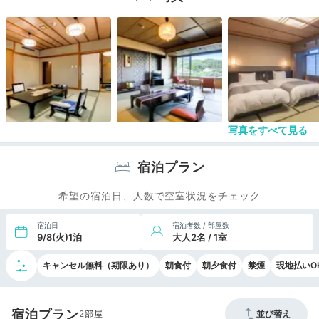
これで「温泉宿」を看板に掲げるのかな？と思いま
した。
調べて無いですがもしや「風呂付き客室」があるか
らかしら？？？
それにしても…
◆食事
夕食：個室対応
写真をすべて見る
落ち着いてカニを頂くことが出来てとても良かった
です。焼きガニの美味しさは忘れられません。お食
事は「雑炊」と思い込んでいた連れ合いはカニ炊き
宿泊プラン
込みご飯に驚いていました。
希望の宿泊日、人数で空室状況をチェック
朝食：オオバコであることを宿の側も自覚されてい
るんですね、本当に お席は潤沢にあって驚きまし
た。
宿泊日
宿泊者数 / 部屋数
9/8(火)1泊
大人2名 / 1室
様々な料理が
所狭しと並ぶブフェ台はどうしても混雑します。ご
キャンセル無料（期限あり）
朝食付
朝夕食付
禁煙
現地払いO
飯と汁物は係りの方から受け取る方式でとても良い
ですね
牛乳は美味しかった！
宿泊プラン
2
並び替え