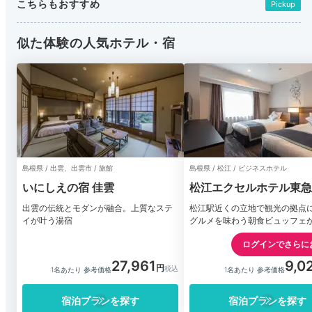
こちらもおすすめ
Pickup
似た体験の人気ホテル・宿
島根県 / 出雲、出雲市 / 旅館
島根県 / 松江 / ビジネスホテル
いにしえの宿 佳雲
松江エクセルホテル東急
出雲の伝統とモダンが融合。上質なステ
松江駅近くの立地で観光の拠点
イが叶う湯宿
グルメを味わう朝食ビュッフェ
ホテル
ログインでさらに
27,961
9,0
1名あたり 参考価格
1名あたり 参考価格
宿泊プランを探す
宿泊プランを探す