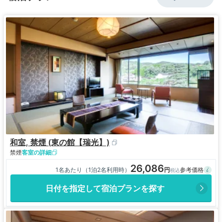
◆客室
正直な仲居さんが「さほど良い部屋では無い」と仰
っていて
微笑ましかったです。
実際、確かに眺望は宜しくなかったけれど「残
念！」とは思いませんでした。BEDが２台と奥に小
あがりがあって今風のちゃぶ台ありました。洗面が
イマイチかな～？
ひと昔前のビジネスホテルのトイレ無し、バスタブ
のみという仕様を想像されると宜しいかと
◆ご挨拶状が大好き
和室, 禁煙 (東の館【瑞光】)
１）C/I時に
封筒に入った三つ折り縦書きの書面
禁煙
客室の詳細
「当館をお選び下さってありがとうございます。コ
26,086
1名あたり（1泊2名利用時）
ロナ渦でスタッフは接触の機会を減らしています
よ」と ご丁寧に印刷されていました
日付を指定して宿泊プランを探す
２）自宅あてに「宿泊お礼」の葉書が届きました
今の時代、経費並びに資源の節約として お止めに