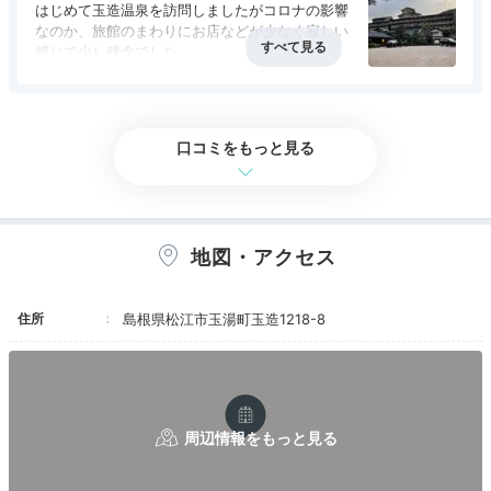
丁度に行ったら一斉に入り混雑したが、和食中心
はじめて玉造温泉を訪問しましたがコロナの影響
のバイキングの種類がびっくりするほど多くあ
なのか、旅館のまわりにお店などが少なく寂しい
り、とても良かった。
感じで少し残念でした。
旅館自体はお庭も広く、温泉も申し分なくお食事
はカニをはじめ豪華でお味もよく大変満足できま
した。
ただ、泊まったお部屋は値段のこともありますが
口コミをもっと見る
少し古く感じました。
地図・アクセス
住所
島根県松江市玉湯町玉造1218-8