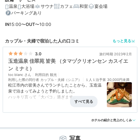
温泉
大浴場
サウナ
カフェ
和室
宴会場
パーキングあり
IN
15:00〜
OUT
〜10:00
カップル・夫婦で宿泊した人の口コミ
もっと見る
3.0
旅行時期 2023年2月
玉造温泉 佳翠苑 皆美 （タマヅクリオンセン カスイエ
ン ミナミ）
toc blanc
利用目的
観光
利用した際の同行者
カップル・夫婦（シニア）
１人１泊予算
30,000円未満
松江市内の皆美さんでランチしたことから、玉造温
泉で泊まってみようと予約しました。
ハッキリ言って「大バコ」過ぎます。
◆大浴場
アクセス
3.0
コスパ
3.0
客室
3.0
接客対応
3.0
風呂
1.0
宿泊客数に対して
食事・ドリンク
5.0
バリアフリー
2.0
大浴場が２か所とは…そのうちの「展望風呂」は内
ホテルの紹介と売上のしくみ
風呂の洗い場も少なく…
露天の展望風呂も狭いので横一列にしか入れませ
写真
ん。