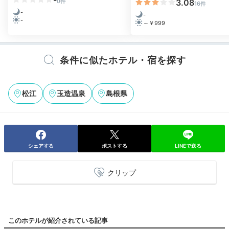
0件
3.08
16件
-
-
-
～￥999
条件に似たホテル・宿を探す
松江
玉造温泉
島根県
シェアする
ポストする
LINEで送る
クリップ
このホテルが紹介されている記事