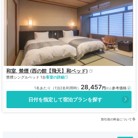
なっても差し支えないかと
個人的には思います
和室, 禁煙 (西の館【飛天】和ベッド)
禁煙
シングルベッド 1台
客室の詳細
28,457
1名あたり（1泊2名利用時）
日付を指定して宿泊プランを探す
割引前の料金について