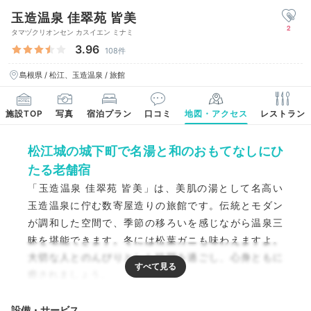
玉造温泉 佳翠苑 皆美
2
タマヅクリオンセン カスイエン ミナミ
3.96
108件
島根県 / 松江、玉造温泉 / 旅館
施設TOP
写真
宿泊プラン
口コミ
地図・アクセス
レストラン
松江城の城下町で名湯と和のおもてなしにひ
たる老舗宿
「玉造温泉 佳翠苑 皆美」は、美肌の湯として名高い
玉造温泉に佇む数寄屋造りの旅館です。伝統とモダン
が調和した空間で、季節の移ろいを感じながら温泉三
昧を堪能できます。冬には松葉ガニも味わえますよ。
大切な人とのんびりとした時間を過ごし、心身ともに
癒されましょう。
設備・サービス