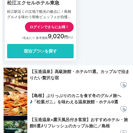
松江エクセルホテル東急
松江駅近くの立地で観光の拠点に！島根
グルメを味わう朝食ビュッフェが自慢の
ホテル
ログインでさらにお得！
9,020
1名あたり 参考価格
宿泊プランを探す
【玉造温泉】高級旅館・ホテル11選。カップルで泊ま
りたい贅沢な宿
【島根】ぷりっぷりのカニを食す冬のグルメ旅へ
♪「松葉ガニ」を味わえる温泉旅館・ホテル9選
【玉造温泉×露天風呂付き客室】おすすめホテル・旅
館6選♪リフレッシュのカップル旅に／島根