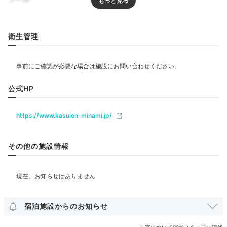
リラクゼーション
衛生管理
サウナ
エステ・マッサージ
飲食
公式HP
カフェ
https://www.kasuien-minami.jp/
ベビー＆子供関連
その他の施設情報
部屋情報
和室
和洋室
洋室
スイート
インターネット利用可能
Wi-Fi利用可能
露天風呂付客室
ユニバーサルルーム
宿泊施設からのお知らせ
その他館内施設