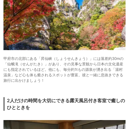
甲府市の北部にある「昇仙峡（しょうせんきょう）」には落差約30mの
「仙蛾滝（せんがたき）」があり、その見事な景観から日本の文化遺産
にも指定されているほど。他にも、毎分約1tもの源泉が湧き出る「湯村
温泉」など心も体も癒されるスポットが豊富。彼と一緒に息抜きできる
旅行に出かけましょう！
2人だけの時間を大切にできる露天風呂付き客室で癒しの
ひとときを