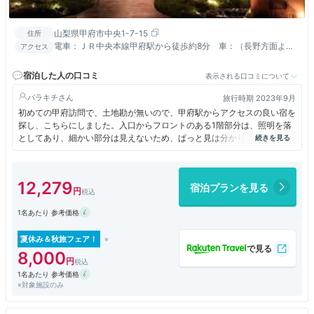
山梨県甲府市中央1-7-15
住所
電車：ＪＲ中央本線甲府駅から徒歩約8分 車：（長野方面よ
アクセス
り）甲府昭和ⅠCから13分 （東京方面より）甲府南ＩCから18分
宿泊した人の口コミ
表示される口コミについて
パラキチ
旅行時期 2023年9月
初めての甲府訪問で、土地勘が無いので、甲府駅からアクセスの良い宿を
探し、こちらにしました。入口からフロントのある1階部分は、照明を落
としてあり、細かい部分は見えないため、ぱっと見は分かりませんでした
が、エレベーターに乗って、かなり年季の入った建物だと気づきました。
室内の備品も使い込まれた古さと共に上品さもあり、不快な感じは湧きま
せんでした。 ただ、構造上、防音は薄いようで、夜間、近くの飲み屋街
12,279
宿泊プランを見る
から大勢の人が騒ぐ声が聞こえ、睡眠の邪魔でした。
1名あたり 参考価格
夏休み＆秋旅フェア！
8,000
1名あたり 参考価格
※対象施設のみ