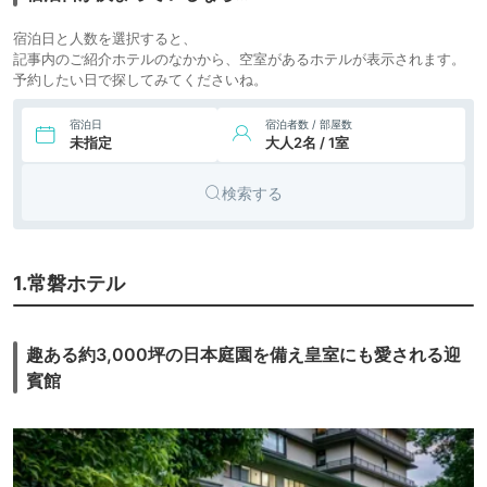
宿泊日と人数を選択すると、
記事内のご紹介ホテルのなかから、空室があるホテルが表示されます。
予約したい日で探してみてくださいね。
宿泊日
宿泊者数 / 部屋数
未指定
大人2名 / 1室
検索する
1.常磐ホテル
趣ある約3,000坪の日本庭園を備え皇室にも愛される迎
賓館