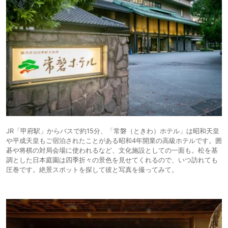
JR「甲府駅」からバスで約15分、「常磐（ときわ）ホテル」は昭和天皇
や平成天皇もご宿泊されたことがある昭和4年開業の高級ホテルです。囲
碁や将棋の対局会場に使われるなど、文化施設としての一面も。松を基
調とした日本庭園は四季折々の景色を見せてくれるので、いつ訪れても
圧巻です。絶景スポットを探して彼と写真を撮ってみて。