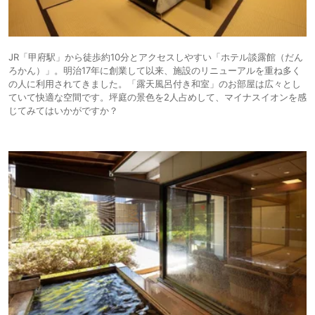
JR「甲府駅」から徒歩約10分とアクセスしやすい「ホテル談露館（だん
ろかん）」。明治17年に創業して以来、施設のリニューアルを重ね多く
の人に利用されてきました。「露天風呂付き和室」のお部屋は広々とし
ていて快適な空間です。坪庭の景色を2人占めして、マイナスイオンを感
じてみてはいかがですか？