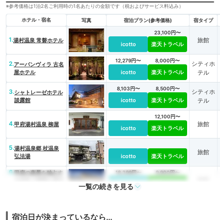
※参考価格は1泊2名ご利用時の1名あたりの金額です（税およびサービス料込み）
ホテル・宿名
写真
宿泊プラン(参考価格)
宿タイプ
23,100円〜
1.
旅館
湯村温泉 常磐ホテル
icotto
楽天トラベル
12,279円〜
8,000円〜
2.
シティホ
アーバンヴィラ 古名
屋ホテル
icotto
楽天トラベル
テル
8,103円〜
8,500円〜
3.
シティホ
シャトレーゼホテル
談露館
icotto
楽天トラベル
テル
12,100円〜
4.
旅館
甲府湯村温泉 柳屋
icotto
楽天トラベル
5.
湯村温泉郷 杖温泉
旅館
弘法湯
icotto
楽天トラベル
6.
甲府の夜景を独占す
18,399円〜
9,900円〜
旅館
る温泉 11種類の風呂
icotto
楽天トラベル
一覧の続きを見る
ホテル神の湯温泉
宿泊日が決まっているなら…