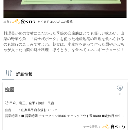
出典：
たく＠ドロレスさんの投稿
料理長が旬の食材にこだわった季節の会席膳はとても優しい味わい。山
梨の野菜や魚、「富士桜ポーク」を使った地産地消の料理を食べられる
のも旅行の楽しみですよね。朝食は、小麦粉を練って作った麺やかぼち
ゃが入った山梨の郷土料理「ほうとう」を食べてエネルギーチャージ！
詳細情報
柳屋
0
甲府、竜王、金手 / 旅館・民宿
住所
山梨県甲府市湯村3-16-2
営業時間
■ 営業時間 チェックイン15:00 チェックアウト翌10:00 ■定休日 年中無
休
データ提供