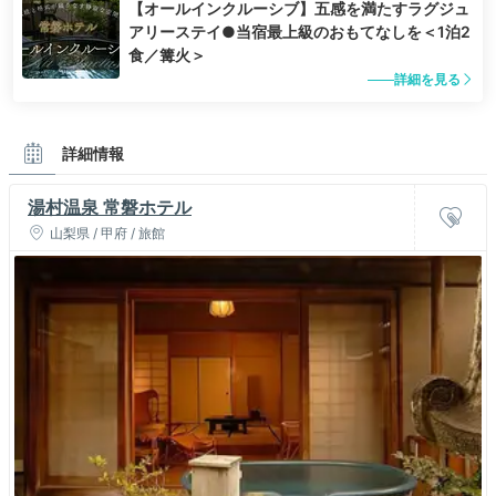
【オールインクルーシブ】五感を満たすラグジュ
アリーステイ●当宿最上級のおもてなしを＜1泊2
食／篝火＞
詳細を見る
詳細情報
湯村温泉 常磐ホテル
山梨県 / 甲府 / 旅館