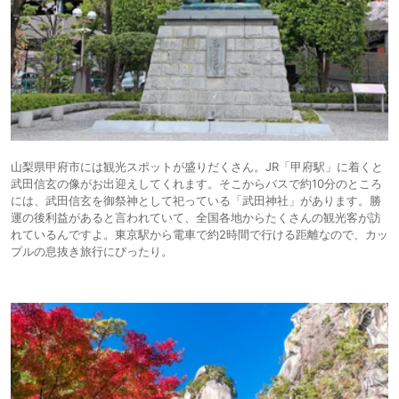
山梨県甲府市には観光スポットが盛りだくさん。JR「甲府駅」に着くと
武田信玄の像がお出迎えしてくれます。そこからバスで約10分のところ
には、武田信玄を御祭神として祀っている「武田神社」があります。勝
運の後利益があると言われていて、全国各地からたくさんの観光客が訪
れているんですよ。東京駅から電車で約2時間で行ける距離なので、カッ
プルの息抜き旅行にぴったり。