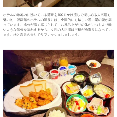
ホテルの敷地内に沸いている源泉を100％かけ流しで楽しめる大浴場も
魅力的。談露館のホテルの温泉には、全国的にも珍しい黒い湯の花が舞
っています。成分が濃く感じられて、お風呂上がりの体がいつもより軽
いような気分を味わえるかも。女性の大浴場は浴槽が檜造りになってい
ます。檜と温泉の香りでリフレッシュしましょう。