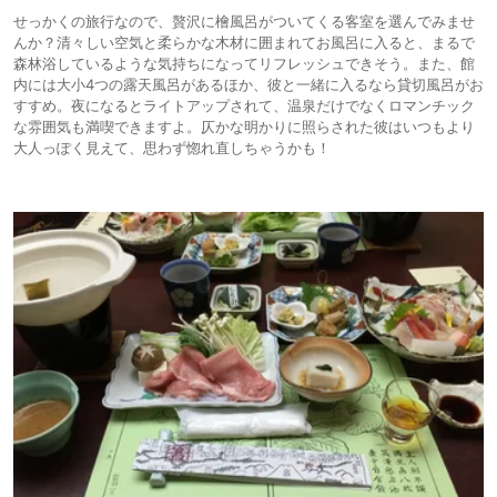
せっかくの旅行なので、贅沢に檜風呂がついてくる客室を選んでみませ
んか？清々しい空気と柔らかな木材に囲まれてお風呂に入ると、まるで
森林浴しているような気持ちになってリフレッシュできそう。また、館
内には大小4つの露天風呂があるほか、彼と一緒に入るなら貸切風呂がお
すすめ。夜になるとライトアップされて、温泉だけでなくロマンチック
な雰囲気も満喫できますよ。仄かな明かりに照らされた彼はいつもより
大人っぽく見えて、思わず惚れ直しちゃうかも！