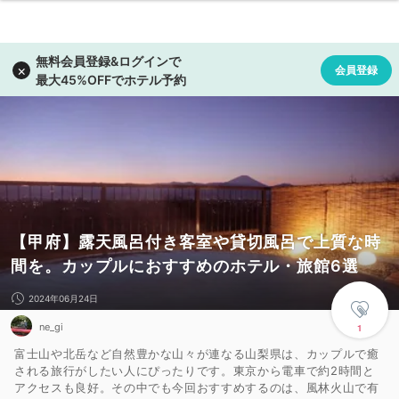
【甲府】露天風呂付き客室や貸切風呂で上質な時
間を。カップルにおすすめのホテル・旅館6選
2024年06月24日
ne_gi
1
富士山や北岳など自然豊かな山々が連なる山梨県は、カップルで癒
される旅行がしたい人にぴったりです。東京から電車で約2時間と
アクセスも良好。その中でも今回おすすめするのは、風林火山で有