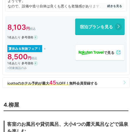
ようです。
なので、設備や造り自体は良くも悪くも老舗感があります。
そのおかげで部屋はゆったりとした造りです。
1Fに温泉があり、目の前にはシャトレーゼのアイス食べ放題！
アイスは部屋への持ち込み禁止でその場で食べてくださいとのことです。
8,103
宿泊プランを見る
ちなみにウェルカムケーキとしてシャトレーゼ系列のヤツドキのケーキが
あります。
1名あたり 参考価格
甲府駅からは歩いて10分弱なので、荷物があるとちょっと不便かな。
でも、周りは繁華街なので不便はないです。
夏休み＆秋旅フェア！
8,500
1名あたり 参考価格
※対象施設のみ
4.柳屋
客室のお風呂や貸切風呂、大小4つの露天風呂などで温泉
を楽しむ