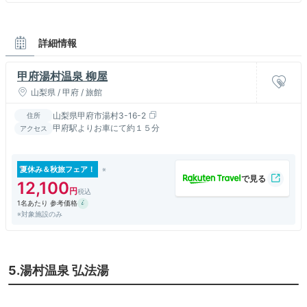
詳細情報
甲府湯村温泉 柳屋
山梨県 / 甲府 / 旅館
山梨県甲府市湯村3-16-2
住所
甲府駅よりお車にて約１５分
アクセス
夏休み＆秋旅フェア！
12,100
1名あたり 参考価格
※対象施設のみ
5.湯村温泉 弘法湯