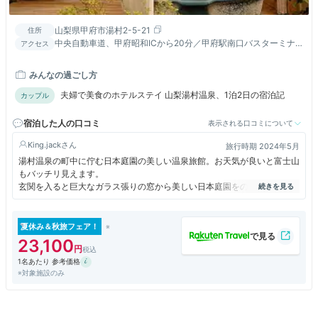
山梨県甲府市湯村2-5-21
住所
中央自動車道、甲府昭和ICから20分／甲府駅南口バスターミナ
アクセス
ル9番線15分「湯村温泉入口」下車。武田神社は車で15分
みんなの過ごし方
夫婦で美食のホテルステイ 山梨湯村温泉、1泊2日の宿泊記
カップル
宿泊した人の口コミ
表示される口コミについて
King.jack
旅行時期 2024年5月
湯村温泉の町中に佇む日本庭園の美しい温泉旅館。お天気が良いと富士山
もバッチリ見えます。
玄関を入ると巨大なガラス張りの窓から美しい日本庭園をのぞむ豪華なロ
ビー。
夜はお庭に篝火も焚かれ雰囲気抜群です。
お食事は甲州牛推しでとっても美味しかったです。
夏休み＆秋旅フェア！
23,100
本館以外に離れもあっていろんな部屋タイプが選べます。
1名あたり 参考価格
お風呂も広く貸切状態で何度も入れました。
※対象施設のみ