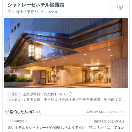
シャトレーゼホテル談露館
山梨県 / 甲府 / シティホテル
山梨県甲府市丸の内1-19-16
住所
ＪＲ中央線 甲府駅より徒歩８分／中央自動車道 甲府南ＩＣよ
アクセス
り１５分
宿泊した人の口コミ
表示される口コミについて
8xiang
旅行時期 2024年4月
古いホテルをシャトレーゼが買収したようですが、特にリノベはしてない