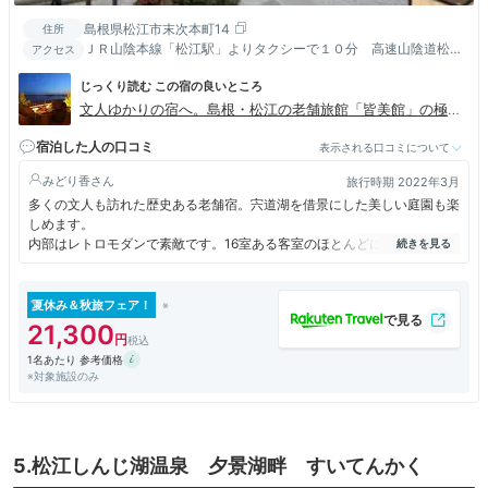
島根県松江市末次本町14
住所
ＪＲ山陰本線「松江駅」よりタクシーで１０分 高速山陰道松江
アクセス
西インターより車で10分
じっくり読む この宿の良いところ
文人ゆかりの宿へ。島根・松江の老舗旅館「皆美館」の極上
のおもてなし。
宿泊した人の口コミ
表示される口コミについて
みどり香
旅行時期 2022年3月
多くの文人も訪れた歴史ある老舗宿。宍道湖を借景にした美しい庭園も楽
しめます。
内部はレトロモダンで素敵です。16室ある客室のほとんどに温泉風呂も
ついてあるので、温泉にもゆっくり浸かることができます。
松江城にも近く、ちょっとした商店街もあります。なおかつ駐車場もある
ので車でいっても大丈夫です。
夏休み＆秋旅フェア！
21,300
1名あたり 参考価格
※対象施設のみ
5.松江しんじ湖温泉 夕景湖畔 すいてんかく