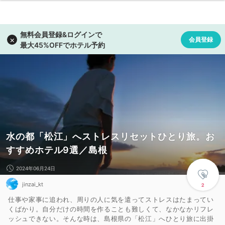
水の都「松江」へストレスリセットひとり旅。お
すすめホテル9選／島根
2024年06月24日
jinzai_kt
2
仕事や家事に追われ、周りの人に気を遣ってストレスはたまってい
くばかり。自分だけの時間を作ることも難しくて、なかなかリフレ
ッシュできない。そんな時は、島根県の「松江」へひとり旅に出掛