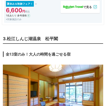
電車や空港バス、路線バスから直接、ホテルに入れるようになりました。
夏休み＆秋旅フェア！
部屋は新しいだけに設備はしっかりと揃っており、バリアフリー対応も完
6,600
璧。落ち着いた日本の伝統色を使ったデザインの部屋は落ち着きがあり、
1名あたり 参考価格
広いベットは心地よく眠れます。水回りは、バス、トイレ、洗面台が完全
※対象施設のみ
セパレートなのも嬉しい。最上階の6階には温泉があり、さらにオートロ
ウリュ付のサウナと水風呂が新設され、宍道湖を眺めながら、温泉に加え
てサウナを楽しむことができます。このサウナに入るために泊まったと言
っても良いくらい、気持ちが良かったです。朝食はバイキングてすが、地
元の素材を使った和洋中のメニューで、出雲そばや赤天など島根料理もあ
3.松江しんじ湖温泉 松平閣
り、満足度は高かったです。
なお、JR松江駅から徒歩移動が難しいので、タクシー利用となります
が、日曜日の夜は松江駅にタクシーが1台もいないことがあり注意。
全13室のみ！大人の時間を過ごせる宿