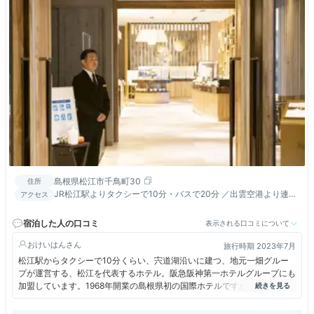
島根県松江市千鳥町30
住所
JR松江駅よりタクシーで10分・バスで20分 ／出雲空港より連絡
アクセス
バスで３０分／お車で山陰道松江西ランプより約15分
宿泊した人の口コミ
表示される口コミについて
おけいはん
旅行時期 2023年7月
松江駅からタクシーで10分くらい、宍道湖沿いに建つ、地元一畑グルー
プが運営する、松江を代表するホテル。阪急阪神第一ホテルグループにも
加盟しています。1968年開業の島根県初の国際ホテルですが、2021年に
本館を建て替えた上で新館として再オープン。以前は宍道湖側にしか玄関
がありませんでしたが、松江しんじ湖温泉駅側にも玄関が新設され、一畑