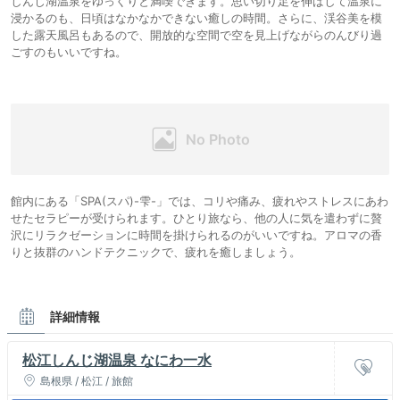
しんじ湖温泉をゆっくりと満喫できます。思い切り足を伸ばして温泉に
浸かるのも、日頃はなかなかできない癒しの時間。さらに、渓谷美を模
した露天風呂もあるので、開放的な空間で空を見上げながらのんびり過
ごすのもいいですね。
館内にある「SPA(スパ)-雫-」では、コリや痛み、疲れやストレスにあわ
せたセラピーが受けられます。ひとり旅なら、他の人に気を遣わずに贅
沢にリラクゼーションに時間を掛けられるのがいいですね。アロマの香
りと抜群のハンドテクニックで、疲れを癒しましょう。
詳細情報
松江しんじ湖温泉 なにわ一水
島根県 / 松江 / 旅館