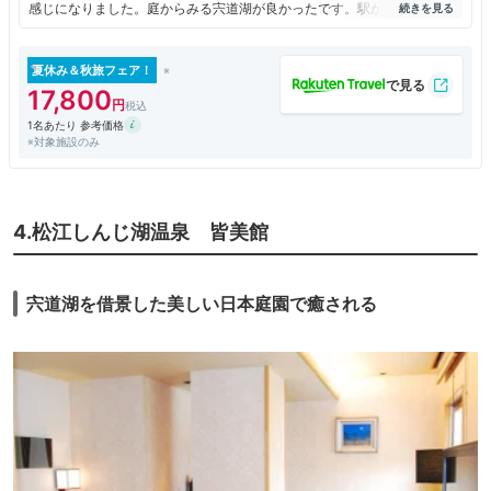
感じになりました。庭からみる宍道湖が良かったです。駅からもわりと近
いので、公共交通機関利用の方には良いかもしれません。
夏休み＆秋旅フェア！
17,800
1名あたり 参考価格
※対象施設のみ
4.松江しんじ湖温泉 皆美館
宍道湖を借景した美しい日本庭園で癒される