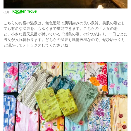
出典：
こちらのお宿の温泉は、無色透明で肌馴染みの良い泉質。美肌の湯とし
ても有名な温泉を、心ゆくまで堪能できます。こちらの「天女の湯」
と、小さな露天風呂が付いている「浦島の湯」の2つがあり、一日ごとに
男女が入れ替わります。どちらの温泉も風情抜群なので、ぜひゆっくり
と浸かってデトックスしてくださいね！