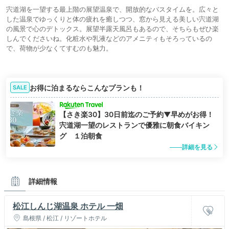
宍道湖を一望する最上階の展望温泉で、開放的なバスタイムを。広々と
した温泉でゆっくりと体の疲れを癒しつつ、窓から見える美しい宍道湖
の風景で心のデトックス。展望半露天風呂もあるので、そちらもぜひ楽
しんでくださいね。化粧水や乳液などのアメニティもそろっているの
で、荷物が少なくてすむのも魅力。
お得に泊まるならこんなプランも！
SALE
【さき楽30】30日前迄のご予約▼早めがお得！
宍道湖一望のレストランで優雅に朝食バイキン
グ １泊朝食
詳細を見る
詳細情報
松江しんじ湖温泉 ホテル 一畑
島根県 / 松江 / リゾートホテル