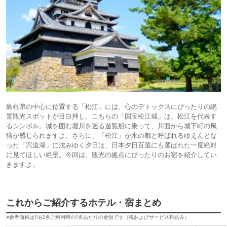
島根県の中心に位置する「松江」には、心のデトックスにぴったりの絶
景観光スポットが目白押し。こちらの「国宝松江城」は、松江を代表す
るシンボル。城を囲む堀川を巡る遊覧船に乗って、川面から城下町の風
情が感じられますよ。さらに、「松江」が水の都と呼ばれるゆえんとな
った「宍道湖」に沈みゆく夕日は、日本夕日百選にも選ばれた一度絶対
に見てほしい絶景。今回は、観光の拠点にぴったりのお宿を紹介してい
きますよ。
これからご紹介するホテル・宿まとめ
※参考価格は1泊2名ご利用時の1名あたりの金額です（税およびサービス料込み）