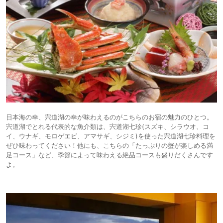
日本海の幸、宍道湖の幸が味わえるのがこちらのお宿の魅力のひとつ。
宍道湖でとれる代表的な魚介類は、宍道湖七珍(スズキ、シラウオ、コ
イ、ウナギ、モロゲエビ、アマサギ、シジミ)を使った宍道湖七珍料理を
ぜひ味わってください！他にも、こちらの「たっぷりの蟹が楽しめる満
足コース」など、季節によって味わえる絶品コースも盛りだくさんです
よ。