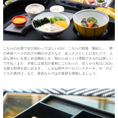
こちらのお宿でぜひ味わってほしいのが、こちらの朝食「鯛めし」。鰹
の本節ベースの出汁や鯛のそぼろなど、あっさりとした口当たりで、上
品な味わいを楽しめる鯛めしを、朝からゆっくり堪能できるのは嬉しい
ですね！また、夕食には地元の食材にこだわった、古くから松江に伝わ
る郷土料理を楽しめます。「しまね和牛サーロインステーキ」や「のど
ぐろの煮付け」など、旅先ならではの食材を堪能しましょう。