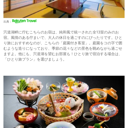
出典：
宍道湖畔に佇むこちらのお宿は、純和風で統一された全13室のみのお
宿。風情のある佇まいで、大人の休日を過ごすのにぴったりです。ひと
り旅におすすめなのが、こちらの「庭園付き客室」。庭園をコの字で囲
むような造りになっており、季節の花々などの景色を眺めながら過ごせ
ますよ。他にも、宍道湖を望むお部屋も！ひとり旅で宿泊する場合は、
「ひとり旅プラン」を選びましょう。