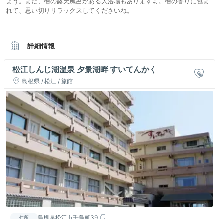
ょう。また、檜の露天風呂がある大浴場もありますよ。檜の⾹りに包ま
れて、思い切りリラックスしてくださいね。
詳細情報
松江しんじ湖温泉 夕景湖畔 すいてんかく
島根県 / 松江 / 旅館
島根県松江市千鳥町39
住所