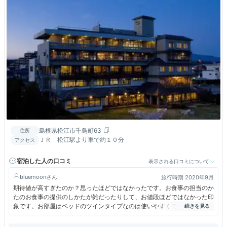
島根県松江市千鳥町63
住所
ＪＲ 松江駅より車で約１０分
アクセス
宿泊した人の口コミ
表示される口コミについて
bluemoon
旅行時期 2020年9月
期待値が高すぎたのか？思ったほどではなかったです。お食事の担当のか
たのお食事の提供のしかたが雑だったりして、お値段ほどではなかった印
象です。お部屋はベッドのツインタイプなのは使いやすくてよかったで
す。湖は目の前でした！