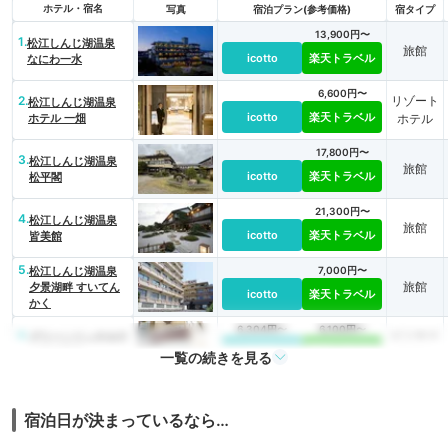
ホテル・宿名
写真
宿泊プラン(参考価格)
宿タイプ
13,900円〜
1.
松江しんじ湖温泉
旅館
icotto
楽天トラベル
なにわ一水
6,600円〜
2.
リゾート
松江しんじ湖温泉
icotto
楽天トラベル
ホテル 一畑
ホテル
17,800円〜
3.
松江しんじ湖温泉
旅館
icotto
楽天トラベル
松平閣
21,300円〜
4.
松江しんじ湖温泉
旅館
icotto
楽天トラベル
皆美館
5.
松江しんじ湖温泉
7,000円〜
旅館
夕景湖畔 すいてん
icotto
楽天トラベル
かく
6,304円〜
6,100円〜
6.
ビジネス
グリーンリッチホテ
icotto
楽天トラベル
ル松江駅前
ホテル
一覧の続きを見る
4,200円〜
7.
ビジネス
松江シティホテル別
icotto
楽天トラベル
館
ホテル
宿泊日が決まっているなら…
12,100円〜