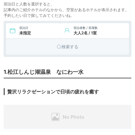
8.
玉造温泉 湯之助の
宿泊日と人数を選択すると、
旅館
icotto
楽天トラベル
宿 長楽園
記事内のご紹介ホテルのなかから、空室があるホテルが表示されます。
予約したい日で探してみてくださいね。
26,086円〜
24,200円〜
9.
玉造温泉 佳翠苑 皆
旅館
icotto
楽天トラベル
美
宿泊日
宿泊者数 / 部屋数
未指定
大人2名 / 1室
検索する
1.松江しんじ湖温泉 なにわ一水
贅沢リラクゼーションで日頃の疲れを癒す