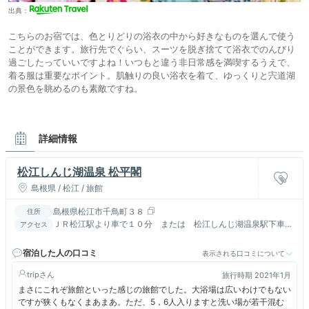
出典：
こちらのお宿では、色とりどりの浴衣の中から好きなものを選んで使う
ことができます。旅行先でぐらい、スーツを脱ぎ捨てて浴衣でのんびり
過ごしたっていいですよね！いつもと違う非日常感を満喫するうえで、
着る服は重要なポイント。肌触りの良い浴衣を着て、ゆっくりと宍道湖
の景色を眺めるのも素敵ですね。
詳細情報
松江しんじ湖温泉 松平閣
島根県 / 松江 / 旅館
島根県松江市千鳥町３８
住所
ＪＲ松江駅より車で１０分 または 松江しんじ湖温泉駅下車徒
アクセス
歩３分／山陰道松江西ランプより１０分
宿泊した人の口コミ
表示される口コミについて
trip
旅行時期 2021年1月
まさにこれぞ旅館といった感じの旅館でした。大浴場は広いわけでもない
ですが狭くもなくまあまあ。ただ、5，6人入りますと洗い場が若干混む