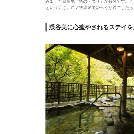
み出した景勝地「塔のへつり」が有名です。こ
という近さ。芦ノ牧温泉でゆっくり過ごしたら
渓谷美に心癒やされるステイを