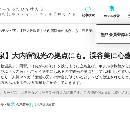
心みちるたびを叶える
旅行記事メディア・ホテル予約サイト
記事検索
ホテル検索
ホテル・宿
【芦ノ牧温泉】大内宿観光の拠点にも。渓谷美に心癒やされるホテル・
泉】大内宿観光の拠点にも。渓谷美に心
ノ牧温泉」。阿賀川（あがのがわ）を挟むように立ち並び、ホテルや旅館から
ち並ぶ「大内宿」へ向かう途中にもあるので観光の拠点としても利用しやすい
ったり、人気マンガ『鬼滅の刃』の舞台に似ているとテレビで放送されたりと
魅力あふれるホテル＆旅館をご紹介していきます。
テル・宿
会津若松
#ホテル
#旅館