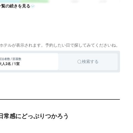
旅館
会津
icotto
楽天トラベル
一覧の続きを見る
ホテルが表示されます。予約したい日で探してみてくださいね。
宿泊者数 / 部屋数
検索する
大人2名 / 1室
非日常感にどっぷりつかろう