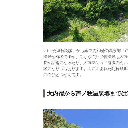
JR「会津若松駅」から車で約30分の温泉郷
温泉が有名ですが、こちらの芦ノ牧温泉も人気
長が話題になったり、人気マンガ『鬼滅の刃』
区になりつつあります。山に囲まれた阿賀野川
力のひとつなんです。
大内宿から芦ノ牧温泉郷までは