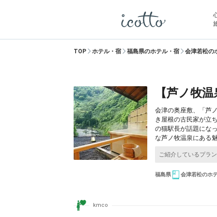
TOP
ホテル・宿
福島県のホテル・宿
会津若松の
【芦ノ牧温
会津の奥座敷、「芦
き屋根の古民家が立
の猫駅長が話題にな
な芦ノ牧温泉にある
福島県
会津若松のホ
kmco