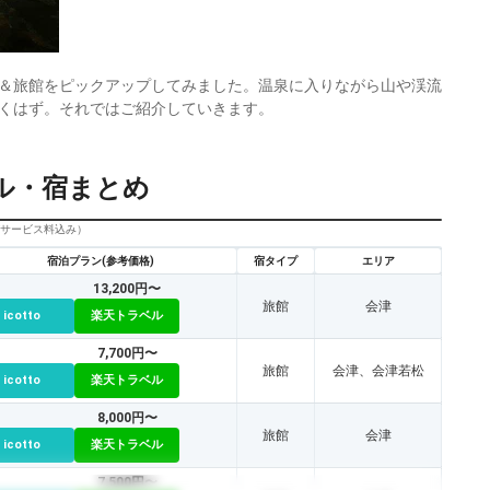
＆旅館をピックアップしてみました。温泉に入りながら山や渓流
くはず。それではご紹介していきます。
ル・宿まとめ
びサービス料込み）
宿泊プラン(参考価格)
宿タイプ
エリア
13,200円〜
旅館
会津
icotto
楽天トラベル
7,700円〜
旅館
会津、会津若松
icotto
楽天トラベル
8,000円〜
旅館
会津
icotto
楽天トラベル
7,500円〜