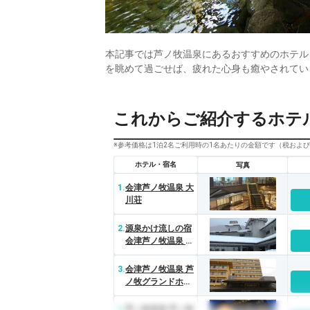
本記事では芦ノ牧温泉にあるおすすめのホテル
を眺めて過ごせば、疲れた心身も癒やされてい
これからご紹介するホテ
※参考価格は1泊2名ご利用時の1名あたりの金額です（税およ
ホテル・宿名
写真
1.
会津芦ノ牧温泉 大
川荘
2.
源泉かけ流しの宿
会津芦ノ牧温泉 不
動館小谷の湯
3.
会津芦ノ牧温泉 芦
ノ牧グランドホテ
ル