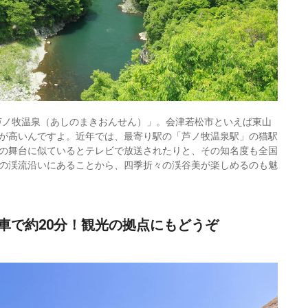
「芦ノ牧温泉（あしのまきおんせん）」。会津若松市といえば東山
が高いんですよ。近年では、最寄り駅の「芦ノ牧温泉駅」の猫駅
の舞台に似ているとテレビで放送されたりと、その知名度も全国
の渓流沿いにあることから、四季折々の渓谷美が楽しめるのも魅
車で約20分！観光の拠点にもどうぞ