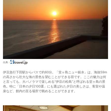
出典：
伊豆急行下田駅からバスで約60分。「堂ヶ島ニュー銀水」は、海抜59m
の高さから壮大な海の景色を望むことができる宿です。ここの魅力は何
と言っても、大パノラマで楽しめる“伊豆の松島”と呼ばれる堂ヶ島の景
色。特に「日本の夕日100選」にも選ばれた夕日の美しさは、客室や温
泉など、館内の至る場所で眺めることができます。