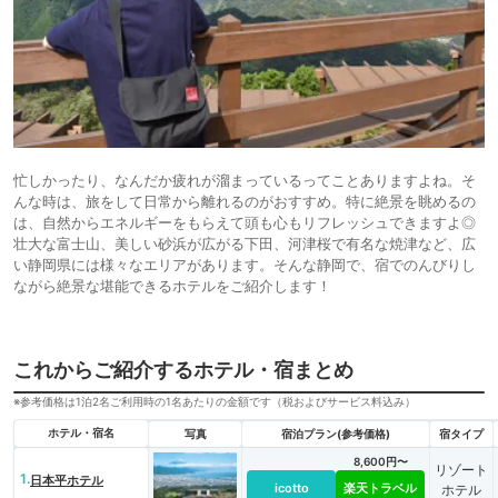
忙しかったり、なんだか疲れが溜まっているってことありますよね。そ
んな時は、旅をして日常から離れるのがおすすめ。特に絶景を眺めるの
は、自然からエネルギーをもらえて頭も心もリフレッシュできますよ◎
壮大な富士山、美しい砂浜が広がる下田、河津桜で有名な焼津など、広
い静岡県には様々なエリアがあります。そんな静岡で、宿でのんびりし
ながら絶景な堪能できるホテルをご紹介します！
これからご紹介するホテル・宿まとめ
※参考価格は1泊2名ご利用時の1名あたりの金額です（税およびサービス料込み）
ホテル・宿名
写真
宿泊プラン(参考価格)
宿タイプ
8,600円〜
リゾート
1.
日本平ホテル
icotto
楽天トラベル
ホテル