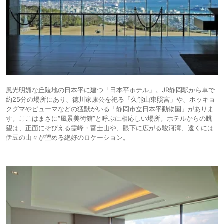
風光明媚な丘陵地の日本平に建つ「日本平ホテル」。JR静岡駅から車で
約25分の場所にあり、徳川家康公を祀る「久能山東照宮」や、ホッキョ
クグマやピューマなどの猛獣がいる「静岡市立日本平動物園」がありま
す。ここはまさに“風景美術館”と呼ぶに相応しい場所。ホテルからの眺
望は、正面にそびえる霊峰・富士山や、眼下に広がる駿河湾、遠くには
伊豆の山々が望める絶好のロケーション。