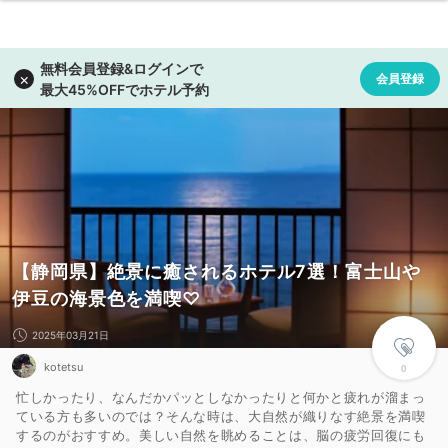
【静岡県】絶景に癒されるホテル7選！富士山や
伊豆の海景色を満喫♡
2025年03月21日
kotetsu
0
忙しかったり、なんだかパッとしなかったりと何かと疲れが溜まっ
ている方も多いのでは？そんな時は、大自然が織りなす絶景を満喫
するのがおすすめ。美しい自然を眺めることは、脳の疲労回復にも