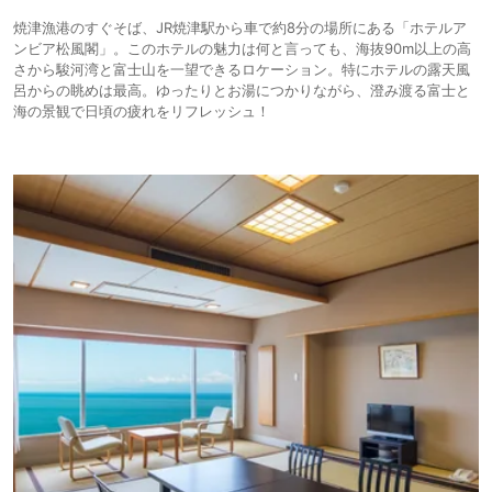
焼津漁港のすぐそば、JR焼津駅から車で約8分の場所にある「ホテルア
ンビア松風閣」。このホテルの魅力は何と言っても、海抜90m以上の高
さから駿河湾と富士山を一望できるロケーション。特にホテルの露天風
呂からの眺めは最高。ゆったりとお湯につかりながら、澄み渡る富士と
海の景観で日頃の疲れをリフレッシュ！