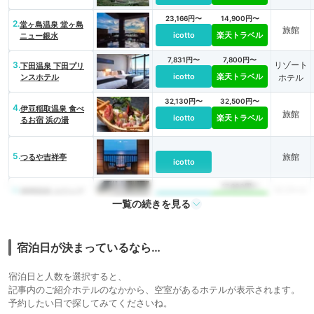
23,166円〜
14,900円〜
2.
堂ヶ島温泉 堂ヶ島
旅館
icotto
楽天トラベル
ニュー銀水
7,831円〜
7,800円〜
3.
リゾート
下田温泉 下田プリ
icotto
楽天トラベル
ンスホテル
ホテル
32,130円〜
32,500円〜
4.
伊豆稲取温泉 食べ
旅館
icotto
楽天トラベル
るお宿 浜の湯
5.
旅館
つるや吉祥亭
icotto
17,600円〜
6.
リゾート
焼津温泉 ホテルア
一覧の続きを見る
icotto
楽天トラベル
ンビア松風閣
ホテル
15,168円〜
13,000円〜
7.
リゾート
レンブラントプレミ
icotto
楽天トラベル
宿泊日が決まっているなら…
アム富士御殿場
ホテル
宿泊日と人数を選択すると、
記事内のご紹介ホテルのなかから、空室があるホテルが表示されます。
予約したい日で探してみてくださいね。