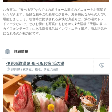
お食事は、“食べる宿”ならではのボリューム満点のメニューをお部屋で
いただきます。新鮮な鮑を含む豪華な夕食を、海を眺めながらのんびり
堪能しましょう。朝食時に提供される豪快な舟盛りは、浜の湯のトレー
ドマークなので、ぜひお腹にも写真にもおさめて♪大浴場「天楼の泉 ス
カイフォンテーヌ」にある露天風呂はインフィニティ風呂。海水浴気分
になれるのが魅力的です。
詳細情報
伊豆稲取温泉 食べるお宿 浜の湯
静岡県 / 東伊豆、稲取、伊豆 / 旅館