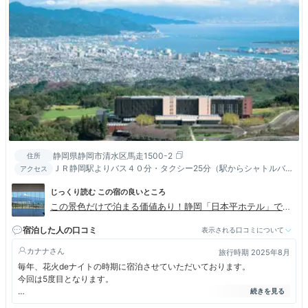
静岡県静岡市清水区馬走1500-2
住所
ＪＲ静岡駅よりバス４０分・タクシー25分（駅からシャトルバス
アクセス
有り）／静岡・清水ＩＣより車で25分
じっくり読む この宿の良いところ
この景色だけで泊まる価値あり！静岡「日本平ホテル」で素
敵な旅を
宿泊した人の口コミ
表示される口コミについて
カナナ
旅行時期 2025年8月
毎年、花火deナイトの時期に宿泊させていただいております。
今回は5度目となります。
朝食やテラスラウンジ、ビュッフェなどを利用したことがありますが、料