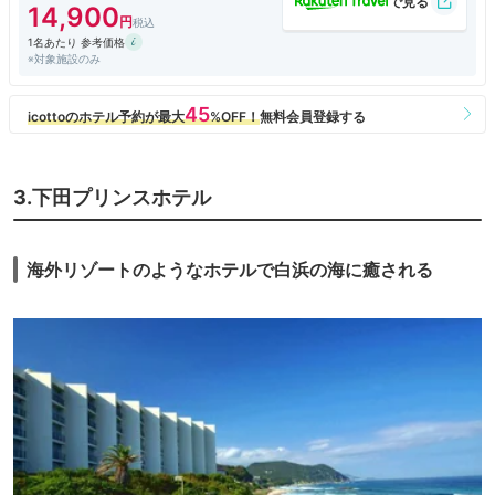
伊勢海老はサイズを選ぶことができたので、大きい方をお願いしたのです
14,900
が、残念ながら、思ったよりも小ぶりでした。(-_-;)
1名あたり 参考価格
※対象施設のみ
朝食は時間帯が重なったせいか、人が多かったです。
ビュッフェ形式でしたが、一応は一方通行になっていましたので、コロナ
対策を考えれば安心でした。
お風呂については、湯上りスペースのドレッサーが、大きめで使いやすか
ったと思います。
また、清掃の方がこまめに片づけてくれていたので、清潔感が保てて安心
3.下田プリンスホテル
でした。
帰りですが、スタッフの方々が並んで、車がホテルの敷地を出て見えなく
なるまで見送ってくれたのが嬉しかったです。
海外リゾートのようなホテルで白浜の海に癒される