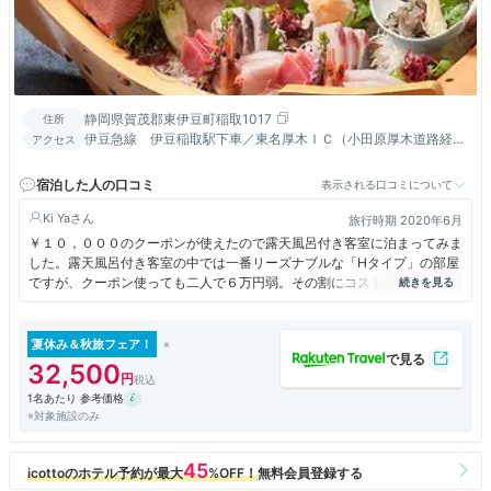
静岡県賀茂郡東伊豆町稲取1017
住所
伊豆急線 伊豆稲取駅下車／東名厚木ＩＣ（小田原厚木道路経
アクセス
由）より150分 ・ 東名沼津IC（国道414経由）より120分
宿泊した人の口コミ
表示される口コミについて
Ki Ya
旅行時期 2020年6月
￥１０，０００のクーポンが使えたので露天風呂付き客室に泊まってみま
した。露天風呂付き客室の中では一番リーズナブルな「Hタイプ」の部屋
ですが、クーポン使っても二人で６万円弱。その割にコストパフォーマン
スが悪く感じました。
朝食の焼き魚は鯵の干物をホイルで包んで温めるので皮が柔らかく、魚の
生臭さが前面に出ていて連れは一口も食べられませんでした。
夏休み＆秋旅フェア！
夕食はボリュームがあったし全体的に美味しかったので残念です。
32,500
1名あたり 参考価格
※対象施設のみ