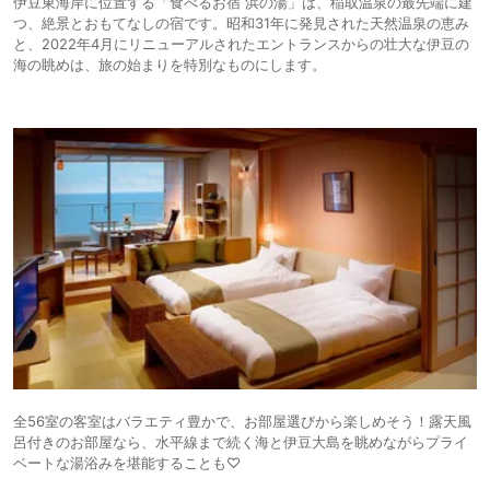
伊豆東海岸に位置する「食べるお宿 浜の湯」は、稲取温泉の最先端に建
つ、絶景とおもてなしの宿です。昭和31年に発見された天然温泉の恵み
と、2022年4月にリニューアルされたエントランスからの壮大な伊豆の
海の眺めは、旅の始まりを特別なものにします。
全56室の客室はバラエティ豊かで、お部屋選びから楽しめそう！露天風
呂付きのお部屋なら、水平線まで続く海と伊豆大島を眺めながらプライ
ベートな湯浴みを堪能することも♡