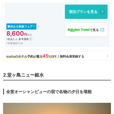
理は至って普通なのでここ数年は素泊まりで利用させていただいておりま
す。
宿泊プランを見る
人ゴミを避け、客室のテラスからのんびりと花火を観賞できるのが魅力で
す。
夏休み＆秋旅フェア！
&#8232;今年も家族で鑑賞することができ、最高の夏の思い出となりまし
8,600
た。
1名あたり 参考価格
※対象施設のみ
2.堂ヶ島ニュー銀水
全室オーシャンビューの宿で名物の夕日を堪能