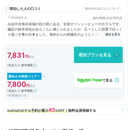
4:00P.M.【要電話予約】
宿泊した人の口コミ
表示される口コミについて
morka
旅行時期 2021年6月
白浜中央海水浴場の目の前にある、全室オーシャンビューのホテルです。
施設の経年劣化があちこちに感じられましたが、広々とした部屋でゆっく
り過ごす事が出来ました。海外からの研修生のようなスタッフの方が結構
いましたが、とても熱心に対応されているのが伝わってきました。ビーチ
の目の前にあるので、部屋の窓を閉めていても、波の音が地響きのように
伝わってきました。また、携帯の電波がかなり悪く、無料のWiFiサービス
7,831
宿泊プランを見る
があって助かりました。翌朝の朝食バイキングはメニューの品数が多く、
とても美味しかったです。ホテルのすぐ近くには、伊豆最古の神社もある
1名あたり 参考価格
ので、観光におススメです。
夏休み＆秋旅フェア！
7,800
1名あたり 参考価格
※対象施設のみ