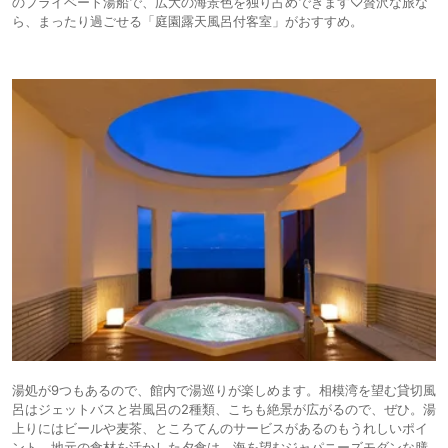
のプライベート湯船で、広大の海景色を独り占めできます♡贅沢な旅な
ら、まったり過ごせる「庭園露天風呂付客室」がおすすめ。
湯処が9つもあるので、館内で湯巡りが楽しめます。相模湾を望む貸切風
呂はジェットバスと岩風呂の2種類、こちも絶景が広がるので、ぜひ。湯
上りにはビールや麦茶、ところてんのサービスがあるのもうれしいポイ
ント。地元の食材を活かした夕食は、海を望むジャパニーズモダンな膳