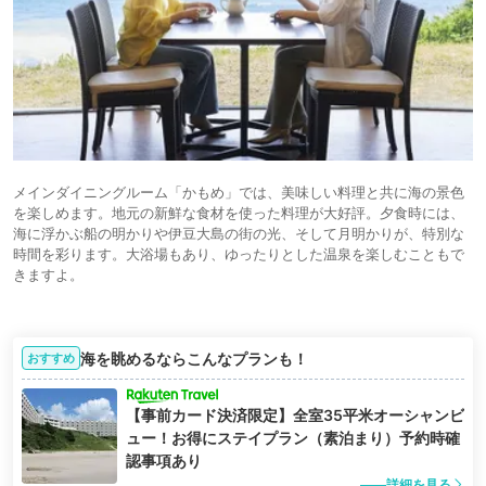
メインダイニングルーム「かもめ」では、美味しい料理と共に海の景色
を楽しめます。地元の新鮮な食材を使った料理が大好評。夕食時には、
海に浮かぶ船の明かりや伊豆大島の街の光、そして月明かりが、特別な
時間を彩ります。大浴場もあり、ゆったりとした温泉を楽しむこともで
きますよ。
海を眺めるならこんなプランも！
おすすめ
【事前カード決済限定】全室35平米オーシャンビ
ュー！お得にステイプラン（素泊まり）予約時確
認事項あり
詳細を見る