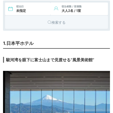
宿泊日
宿泊者数 / 部屋数
未指定
大人2名 / 1室
検索する
1.日本平ホテル
駿河湾を眼下に富士山まで見渡せる“風景美術館”