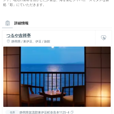
処「彩」にていただきます。
詳細情報
つるや吉祥亭
静岡県 / 東伊豆、伊豆 / 旅館
静岡県賀茂郡東伊豆町奈良本1125-4
住所