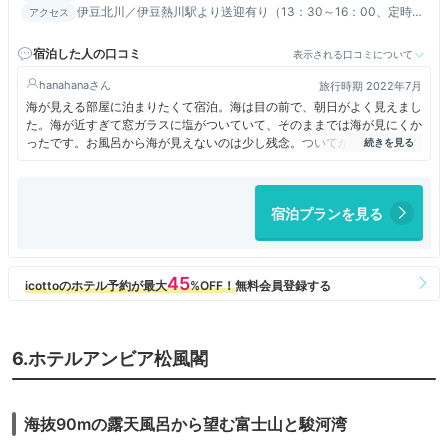
伊豆北川／伊豆熱川駅より送迎有り（13：30～16：00、定時送
アクセス
迎）
宿泊した人の口コミ
表示される口コミについて
hanahana
旅行時期 2022年7月
海が見える部屋に泊まりたくて宿泊。海は目の前で、朝日がよく見えまし
た。海が近すぎて窓ガラスに塩がついていて、そのままでは海が見にくか
ったです。お風呂から海が見えないのは少し残念。ついてからドリンクや
焼きとうもろこしのサービス、お風呂上がりの、ビールやところてんなど
ありましたが、クオリティはそこそこでした。
食事は天ぷら食べ放題がついていましたが、季節らしい具材があるわけで
宿泊プランを見る
もなく、一般的な内容だったのが少し残念。金目鯛の煮付けも少しパサつ
いていました。花火をくれたりして、ファミリー連れにはいいのかもしれ
ません。
6.ホテルアンビア松風閣
海抜90mの露天風呂から望む富士山と駿河湾