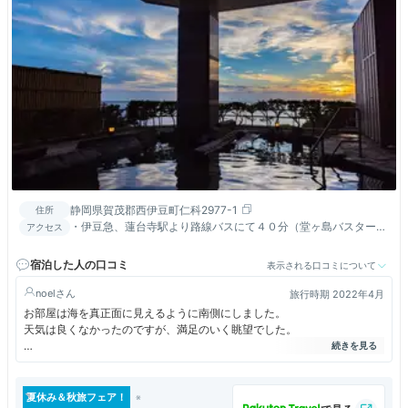
静岡県賀茂郡西伊豆町仁科2977-1
住所
・伊豆急、蓮台寺駅より路線バスにて４０分（堂ヶ島バスターミ
アクセス
ナル） ・修善寺より車（駅前に楽天トラベルレンタカー参画店
有）
宿泊した人の口コミ
表示される口コミについて
noel
旅行時期 2022年4月
お部屋は海を真正面に見えるように南側にしました。
天気は良くなかったのですが、満足のいく眺望でした。
夕食は、隣の席との間隔が簾で仕切られていたので、感染対策だけでな
く、プライバシーも保てて、良かったと思います。
お食事については、美味しかったのですが・・・・・。
夏休み＆秋旅フェア！