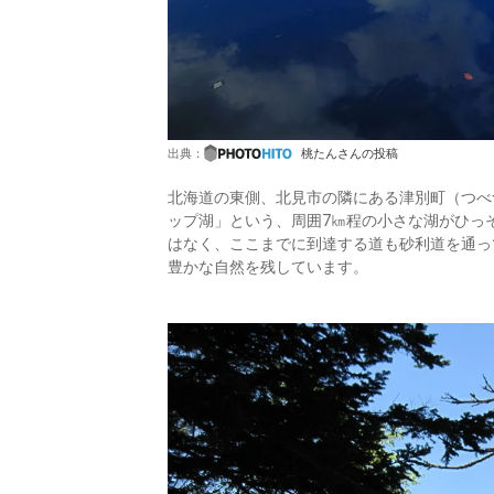
出典：
桃たんさんの投稿
北海道の東側、北見市の隣にある津別町（つべ
ップ湖」という、周囲7㎞程の小さな湖がひっ
はなく、ここまでに到達する道も砂利道を通っ
豊かな自然を残しています。