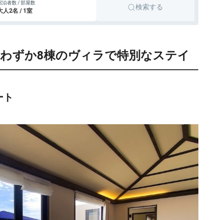
宿泊者数 / 部屋数
検索する
大人2名 / 1室
わずか8棟のヴィラで特別なステイ
ート