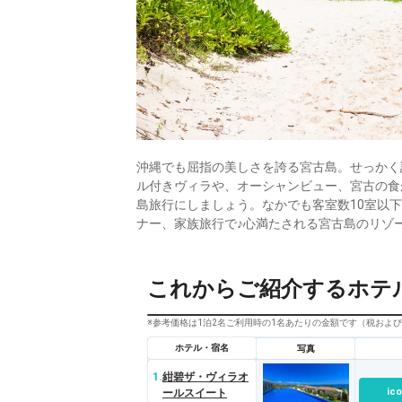
沖縄でも屈指の美しさを誇る宮古島。せっかく
ル付きヴィラや、オーシャンビュー、宮古の食
島旅行にしましょう。なかでも客室数10室以
ナー、家族旅行で♪心満たされる宮古島のリゾ
これからご紹介するホテ
※参考価格は1泊2名ご利用時の1名あたりの金額です（税およ
ホテル・宿名
写真
1.
紺碧ザ・ヴィラオ
ico
ールスイート