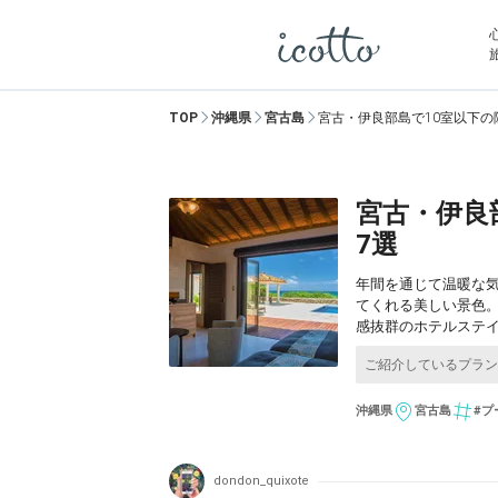
TOP
沖縄県
宮古島
宮古・伊良部島で10室以下の
宮古・伊良
7選
年間を通じて温暖な
てくれる美しい景色
感抜群のホテルステイ
沖縄県
宮古島
#プ
dondon_quixote