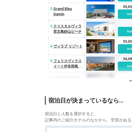
55,6
2.
Grand Bleu
Gamin
ico
3.
クリスタルヴィラ
宮古島砂山ビーチ
ico
55,0
4.
ヴィラブ リゾート
ico
34,0
5.
フェリスヴィラス
イート伊良部島 佐
ico
和田
6.
soraniwa hotel
and cafe（伊良部
ico
島）
7.
プールテラス イム
宿泊日が決まっているなら…
ギャースイート
ico
宿泊日と人数を選択すると、
記事内のご紹介ホテルのなかから、空室がある