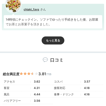
chiaki_favs
14時頃にチェックイン。ソファでゆったり手続きをした後、お部屋
でお茶とお茶菓子を頂きました。
Room
15:30
口コミ
露天風呂付きも！
お部屋で贅沢な気分に
3.81
総合満足度
77件
アクセス
3.62
コスパ
3.57
客室
4.31
接客対応
4.18
風呂
4.44
食事・ドリンク
4.16
バリアフリー
3.56