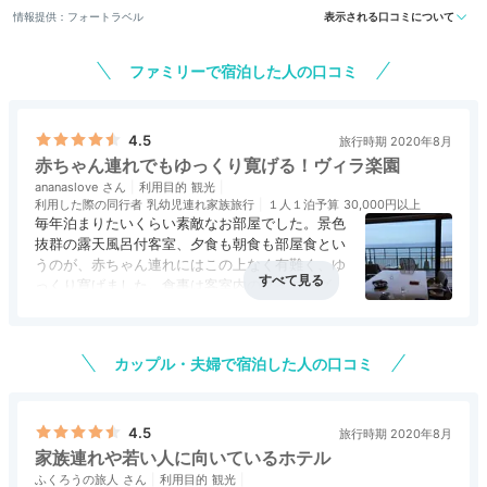
情報提供：フォートラベル
表示される口コミについて
ファミリーで宿泊した人の口コミ
夢大地 客室一例
ヴィ
4.5
旅行時期 2020年8月
赤ちゃん連れでもゆっくり寛げる！ヴィラ楽園
客室は和を基調とした「夢大地」と全室が露天風呂付き
ananaslove
利用目的
観光
のスイート「ヴィラ楽園」があります。「ヴィラ楽園」
利用した際の同行者
乳幼児連れ家族旅行
１人１泊予算
30,000円以上
毎年泊まりたいくらい素敵なお部屋でした。景色
の「宙の庭」は開放的な露天風呂や湯上がりテラスがあ
抜群の露天風呂付客室、夕食も朝食も部屋食とい
る贅沢空間。海に面した上層階に位置しており、絶景を
うのが、赤ちゃん連れにはこの上なく有難く、ゆ
楽しめます。
っくり寛げました。食事は客室内のダイニングテ
ーブルでいただくのですが、ベビーチェアがある
アクセス
5.0
コスパ
4.0
客室
5.0
接客対応
4.0
風呂
5.0
ので食事中に子供が走り回らず安心です。ベビー
食事・ドリンク
3.5
バリアフリー
5.0
チェア自体にはベルトがついていませんが、ポー
カップル・夫婦で宿泊した人の口コミ
タブルのベルトを貸してもらえます。シミもなく
chiaki_favs
綺麗なベルトでしたが、もし食べこぼしが気にな
る人はマイベルトを持参することをおススメしま
す。
4.5
「ヴィラ楽園 海の庭 105号」に宿泊。段差が少なく両
旅行時期 2020年8月
親と安心して過ごせました。 海に面した庭には花が。
+4
家族連れや若い人に向いているホテル
ベンチでは絶景を独り占めできました。
ふくろうの旅人
利用目的
観光