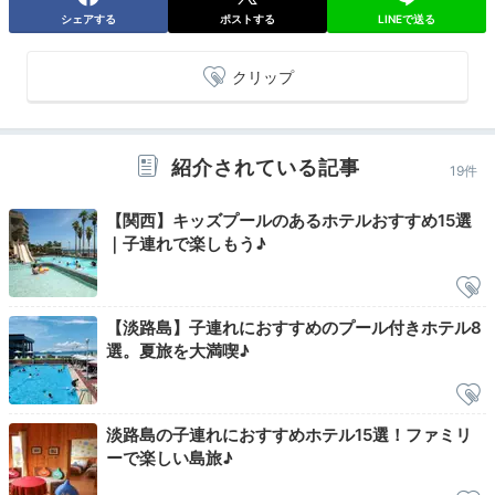
クアウトの時間まで、館内散策を楽しんではいかが。
シェアする
ポストする
LINEで送る
クリップ
chiaki_favs
「ヴィラ楽園」棟の宿泊特典で、チェックアウト時間が11時でし
紹介されている記事
19件
た。レイトチェックアウトでゆったりと過ごせました。
【関西】キッズプールのあるホテルおすすめ15選
｜子連れで楽しもう♪
Sightseeing
12:15
【淡路島】子連れにおすすめのプール付きホテル8
宿から車で約90分
選。夏旅を大満喫♪
神戸の「南京町」で
中華グルメを購入
淡路島の子連れにおすすめホテル15選！ファミリ
ーで楽しい島旅♪