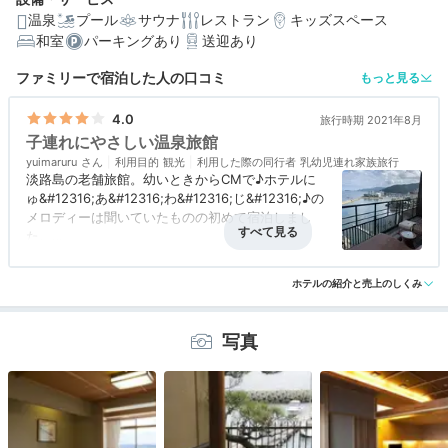
温泉
プール
サウナ
レストラン
キッズスペース
和室
パーキングあり
送迎あり
編集部おすすめの３つのポイント
ファミリーで宿泊した人の口コミ
もっと見る
贅沢に過ごすなら全室温泉露天風呂付きスイートのヴィ
ラ楽園へ♪
4.0
旅行時期 2021年8月
子連れにやさしい温泉旅館
館内でたっぷり湯巡り。3つの湯処と2種の温泉を楽しめ
yuimaruru
利用目的
観光
利用した際の同行者
乳幼児連れ家族旅行
る
淡路島の老舗旅館。幼いときからCMで♪ホテルに
ゅ&#12316;あ&#12316;わ&#12316;じ&#12316;♪の
夜食やフレンチコースも。好みのレストランで淡路島食
材を堪能
メロディーは聞いていたものの初めて宿泊しまし
た。
雰囲気はまさに老舗の旅館。チャックイン時のロビ
アクセス
3.0
コスパ
3.0
客室
4.0
接客対応
3.0
風呂
4.5
ーからの眺めが絶景ではじめからテンションが上が
ホテルの紹介と売上のしくみ
食事・ドリンク
4.5
バリアフリー
4.0
ります。消毒などコロナ対策も万全で、消毒の脇に
ハンドローションがあったのは嬉しいこころ遣い。
お部屋はヴィラ楽園でその名の通りお部屋に露天風
写真
呂があり、ベランダからの眺めも最高でまさに楽
園。
バリアフリーもバッチリでした。大浴場はやや遠か
ったです。女湯と男湯は時間帯で入れ替わるのでぜ
ひ両方入って欲しいです。棚田の湯のほうが明るく
て好みでした。