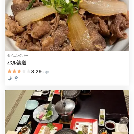
※設備・アメニティは、確認が取れている情報を表示しています。
ダイニングバー
バル淡道
バル
バル淡道
3.29
36件
ホテルには、オープンキッチンのレストラン「バル淡
-
-
道」や海を一望するフレンチレストラン「シーサイ
ド」、半個室ダイニング「食乃房 新水」などレストラ
ンが豊富。「バル淡道」では淡路島の食材を使用した料
理を気軽にいただけます。
Night