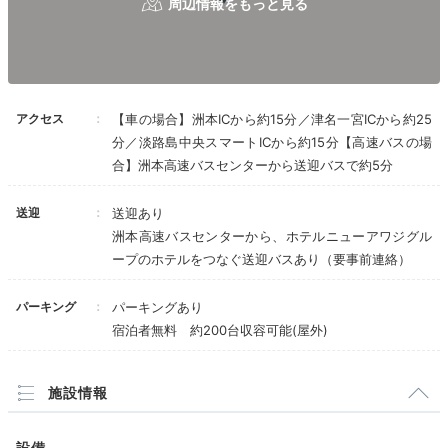
夢大地の露天風呂例
ヴィ
荷物を解いたらさっそく温泉浴。露天風呂付き客室を選
べば、気ままにバスタイムを楽しめます。露天風呂付き
客室のお湯は洲本温泉（アルカリ性単純温泉）です。ま
アクセス
【車の場合】洲本ICから約15分／津名一宮ICから約25
た大浴場では敷地内にわく濁り湯、古茂江温泉も満喫で
分／淡路島中央スマートICから約15分【高速バスの場
きますよ。
合】洲本高速バスセンターから送迎バスで約5分
送迎
送迎あり
洲本高速バスセンターから、ホテルニューアワジグル
chiaki_favs
ープのホテルをつなぐ送迎バスあり（要事前連絡）
お部屋の岩露天風呂から海と夕陽を眺め、贅沢なひと
パーキング
パーキングあり
時。お風呂の横には大きなソファがあり、湯上がりのリ
+4
宿泊者無料 約200台収容可能(屋外)
ラックスにピッタリでした。
施設情報
Lounge
設備