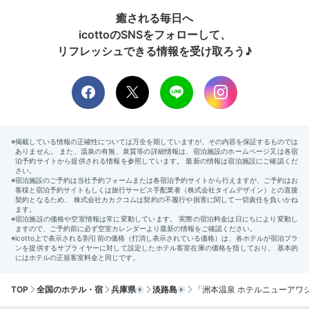
たっぷり贅沢をして
癒される毎日へ
満たされた気持ちに
icottoのSNSをフォローして、
リフレッシュできる情報を受け取ろう♪
「ホテルニューアワジ」の「ヴィラ楽園」棟で過ごし
た、1泊2日の淡路島旅行。温泉・絶景・ごちそうをお
部屋で楽しめるから、両親も自分も心からのんびりと寛
げるはずですよ。
今回紹介したスポット
TOP
全国のホテル・宿
兵庫県
淡路島
「洲本温泉 ホテルニューアワ
洲本市その他 / ダイニングバー