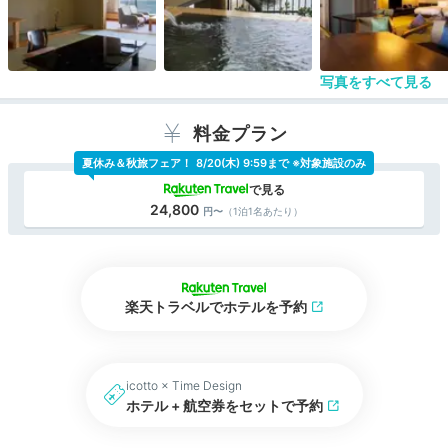
楽園宿泊者のみ利用可能なラウンジもあり、ゆった
りと過ごせました。
子供向けのプレイルームや夏季はスライダー付きの
プールもあり、子連れにもやさしいホテルです。
写真をすべて見る
お食事も旬の食材がふんだんに使われており美味し
かったです。
料金プラン
夏休み＆秋旅フェア！
8/20(木) 9:59まで ※対象施設のみ
24,800
（1泊1名あたり）
楽天トラベルでホテルを予約
icotto × Time Design
ホテル + 航空券をセットで予約