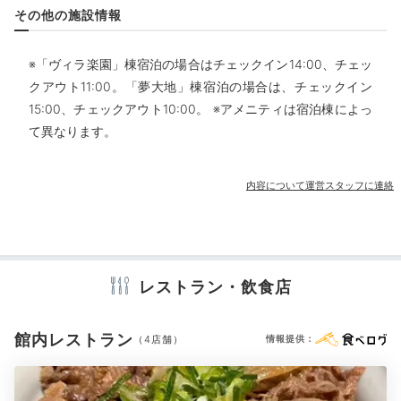
キッズスペース
その他の施設情報
※「ヴィラ楽園」棟宿泊の場合はチェックイン14:00、チェッ
部屋情報
chiaki_favs
クアウト11:00。「夢大地」棟宿泊の場合は、チェックイン
和室
和洋室
スイート
インターネット利用可能
Wi-Fi利用可能
15:00、チェックアウト10:00。 ※アメニティは宿泊棟によっ
露天風呂付客室
利用できる客室が限られているからか、スカイラウンジ
て異なります。
は空いていました。お茶とお菓子を頂きながら読書した
+1
り、マッサージチェアを堪能しました。
その他館内施設
内容について運営スタッフに連絡
クラブラウンジ・専用ラウンジ
宴会場
売店・ギフトショップ
アメニティ
Dinner
テレビ
ミニバー
エアコン
スリッパ
セーフティボックス
18:00
レストラン・飲食店
洗浄機付トイレ
バスローブ
浴衣
歯ブラシ
カミソリ
メイク落とし
洗顔
化粧水
乳液
コットン
綿棒
シャンプー
多彩なレストランで
コンディショナー
ボディソープ
タオル
バスタオル
館内レストラン
（4店舗）
情報提供：
好みのディナーを
くし・ブラシ
ドライヤー
お茶セット
電気ポット
加湿器
ブルーレイプレイヤー