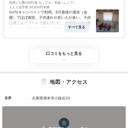
利用した際の同行者
カップル・夫婦（シニア）
１人１泊予算
30,000円未満
GoToキャンペーンで利用。8月最後の週末（金
曜）でほぼ満室。子供連れや若い人が多い。子供
は遅くまでプールで遊んでいた。本館夢大地に宿
Onsen
泊したが、隣の棟の風呂（露天）も利用できる。
夕食は基本的に部屋食で和会席。満足だったが、
16:00
アクセス
3.5
コスパ
5.0
客室
4.5
接客対応
4.5
風呂
5.0
やや味付けにアクセントが欲しい。
食事・ドリンク
4.0
バリアフリー
評価なし
客室露天風呂で
口コミをもっと見る
心ゆくまで寛いで
地図・アクセス
住所
兵庫県洲本市小路谷20