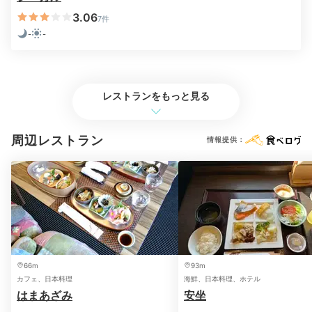
も利用できる蘭の花のフラワーバスなどでリフレッシュ
3.06
7件
できますよ。
-
-
chiaki_favs
レストランをもっと見る
私達は大浴場へ。海辺の露天風呂やジャグジーなど様々なお風呂が
あり、アトラクションのようでとても楽しかったです。化粧水など
周辺レストラン
情報提供：
も完備されていました。
2日目
66m
93m
カフェ、日本料理
海鮮、日本料理、ホテル
はまあざみ
安坐
Check-out