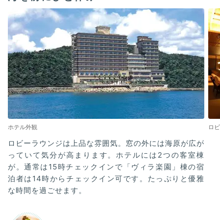
ホテル外観
ロビ
ロビーラウンジは上品な雰囲気。窓の外には海原が広が
っていて気分が高まります。ホテルには2つの客室棟
が。通常は15時チェックインで「ヴィラ楽園」棟の宿
泊者は14時からチェックイン可です。たっぷりと優雅
な時間を過ごせます。