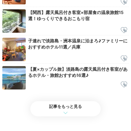
【関西】露天風呂付き客室×部屋食の温泉旅館15
選！ゆっくりできるおこもり宿
子連れで淡路島・洲本温泉に泊まろ♪ファミリーに
おすすめホテル11選／兵庫
神戸・南京町
元祖
帰りはホテルの「特別契約タクシー」を利用して、神戸
【夏×カップル旅】淡路島の露天風呂付き客室があ
市の賑やかな中華街「南京町」へ。「老祥記」の名物・
るホテル・旅館おすすめ16選♪
豚饅頭(ぶたまんじゅう)など、中華街グルメをお土産に
購入してはいかが。
記事をもっと見る
Return trip
13:00