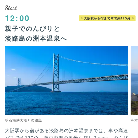
Start
12:00
大阪駅から宿まで車で約120分
親子でのんびりと
淡路島の洲本温泉へ
明石海峡大橋と淡路島
洲本
大阪駅から宿がある淡路島の洲本温泉までは、車や高速
バスで約120分。瀬戸内海の風景を楽しみつつ、のんび