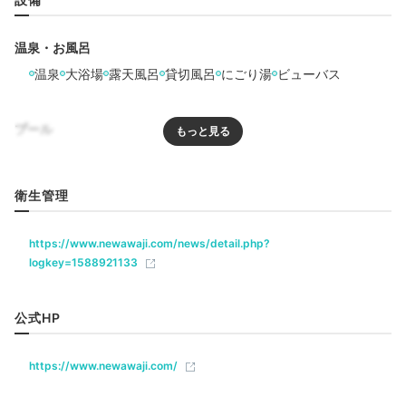
17:00
温泉・お風呂
スカイラウンジで
温泉
大浴場
露天風呂
貸切風呂
にごり湯
ビューバス
ドリンクや読書を楽しむ
プール
プール
衛生管理
リラクゼーション
サウナ
水風呂
ジャグジー
エステ・マッサージ
https://www.newawaji.com/news/detail.php?
ジム・フィットネス
logkey=1588921133
飲食
公式HP
天上の桟敷
chiaki_favsさんの投稿
レストラン
カフェ
ルームサービス
「ヴィラ楽園」に宿泊したら、スカイラウンジ「天上の
https://www.newawaji.com/
桟敷」を利用できます。最上階からの絶景を前に、無料
ベビー＆子供関連
ドリンクやマッサージチェアを楽しめますよ。