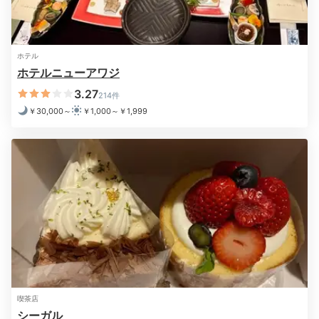
20:30
お部屋や館内で
ホテル
とことんリラックス♡
ホテルニューアワジ
3.27
214件
￥30,000～
￥1,000～￥1,999
トリートメントスパ「こもえ」
酸素
夕食後は大浴場やお部屋で温泉を楽しんだり、館内で過
ごしたりとのんびり。敷地内にはトリートメントスパ
喫茶店
「こもえ」も。こだわりのトリートメントやカップルで
シーガル