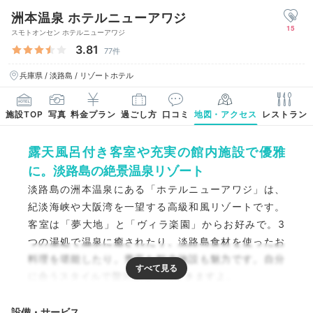
洲本温泉 ホテルニューアワジ
15
スモトオンセン ホテルニューアワジ
3.81
77件
兵庫県 / 淡路島 / リゾートホテル
施設TOP
写真
料金プラン
過ごし方
口コミ
地図・アクセス
レストラン
露天風呂付き客室や充実の館内施設で優雅
に。淡路島の絶景温泉リゾート
淡路島の洲本温泉にある「ホテルニューアワジ」は、
紀淡海峡や大阪湾を一望する高級和風リゾートです。
客室は「夢大地」と「ヴィラ楽園」からお好みで。3
つの湯処で温泉に癒されたり、淡路島食材を使ったお
料理を堪能したり。豊富な館内施設も魅力です。自分
に合うスタイルで贅沢旅を満喫できますよ。
設備・サービス