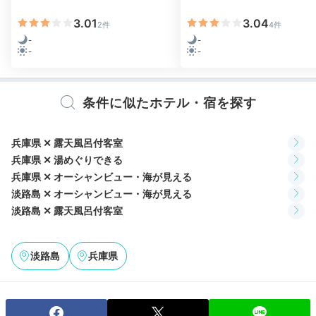
11:00
宿を出発
3.01
3.04
2件
4件
チェックアウトの時間まで
-
-
-
-
気ままに寛いで
条件に似たホテル・宿を探す
兵庫県 ✕ 露天風呂付客室
兵庫県 ✕ 湯めぐりできる
兵庫県 ✕ オーシャンビュー・海が見える
淡路島 ✕ オーシャンビュー・海が見える
淡路島 ✕ 露天風呂付客室
ティーラウンジ シーガル
キッ
淡路島
兵庫県
パティシエ手作りのスイーツを味わえるラウンジ、夏限
定のプール、キッズコーナーなど。ホテル内には、幅広
いシーンで楽しめる多彩な施設が揃っています。チェッ