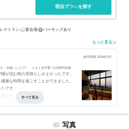
宿泊プランを探す
レストラン
宴会場
パーキングあり
もっと見る
旅行時期 2024年3月
ル・夫婦（シニア）
１人１泊予算
12,500円未満
夕陽が沈む時の見晴らしがよかったです。
ら優雅な時間を過ごすことができました。
ったです。
べました。
事・ドリンク
5.0
バリアフリー
評価なし
写真