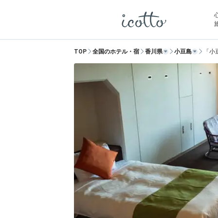
TOP
全国のホテル・宿
香川県
小豆島
「小