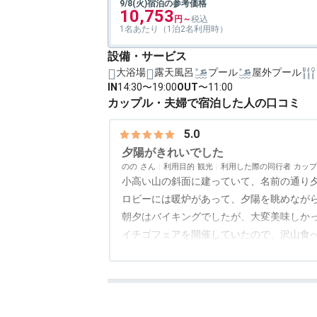
9/8(火)宿泊の参考価格
10,753
1名あたり（1泊2名利用時）
設備・サービス
大浴場
露天風呂
プール
屋外プール
IN
14:30〜19:00
OUT
〜11:00
カップル・夫婦で宿泊した人の口コミ
5.0
夕陽がきれいでした
のの
利用目的
観光
利用した際の同行者
カップ
小高い山の斜面に建っていて、名前の通り
ロビーには暖炉があって、夕陽を眺めなが
朝夕はバイキングでしたが、大変美味しか
イチゴフェアを開催していたので、沢山食
アクセス
4.0
コスパ
4.5
客室
4.5
接客対応
4.5
風呂
4.0
食