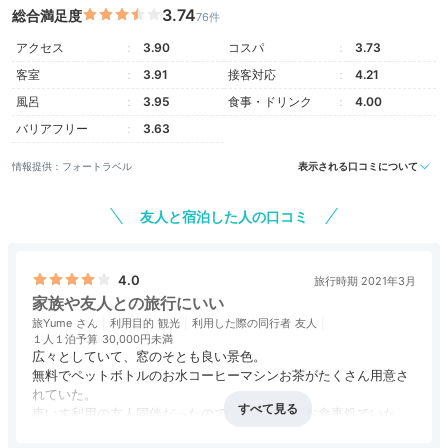
3.74
総合満足度
76件
アクセス
3.90
コスパ
3.73
客室
3.91
接客対応
4.21
風呂
3.95
食事・ドリンク
4.00
バリアフリー
3.63
情報提供：フォートラベル
表示される口コミについて
友人と宿泊した人の口コミ
4.0
旅行時期 2021年3月
家族や友人との旅行にいい
旅Yume
利用目的
観光
利用した際の同行者
友人
１人１泊予算
30,000円未満
広々としていて、窓のそとも良い景色。
無料でペットボトルのお水コーヒーマシンお茶がたくさん用意さ
れていた。
車いす利用の友人同伴だったので、食事は個室お食事処でいただ
きました。どの料理も美味しくて食べきれないくらいでした。最
アクセス
4.0
コスパ
3.0
客室
4.0
接客対応
4.0
風呂
2.5