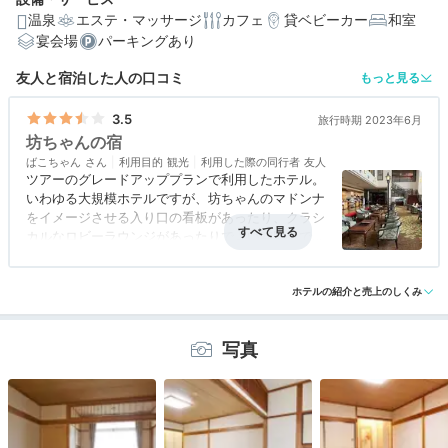
温泉
エステ・マッサージ
カフェ
貸ベビーカー
和室
宴会場
パーキングあり
友人と宿泊した人の口コミ
もっと見る
3.5
旅行時期 2023年6月
坊ちゃんの宿
ばこちゃん
利用目的
観光
利用した際の同行者
友人
ツアーのグレードアッププランで利用したホテル。
いわゆる大規模ホテルですが、坊ちゃんのマドンナ
をイメージさせる入り口の看板があったり、クラシ
カルなロビーラウンジがあったりでよい雰囲気でし
た。露天風呂のある大浴場もあり、朝食ブッフェの
アクセス
3.5
コスパ
4.0
客室
3.0
接客対応
3.5
風呂
3.5
種類も豊富でした。
食事・ドリンク
4.0
バリアフリー
評価なし
ホテルの紹介と売上のしくみ
写真