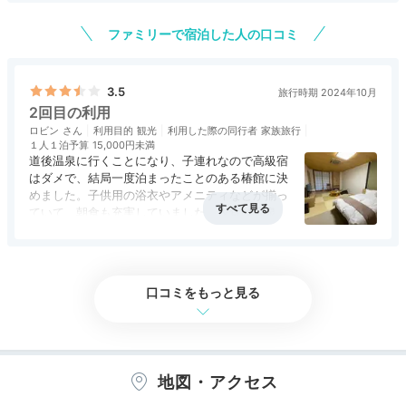
後に忘れていたのか？アイスクリームが出てきましたが、カチカ
食事・ドリンク
4.5
バリアフリー
4.0
チで(‥;)これは残念でした。
ファミリーで宿泊した人の口コミ
3.5
旅行時期 2024年10月
2回目の利用
ロビン
利用目的
観光
利用した際の同行者
家族旅行
１人１泊予算
15,000円未満
道後温泉に行くことになり、子連れなので高級宿
はダメで、結局一度泊まったことのある椿館に決
めました。子供用の浴衣やアメニティなどが揃っ
ていて、朝食も充実していました。夕食は温泉街
の居酒屋にしました。子連れの旅はこの方が良い
アクセス
3.0
コスパ
3.5
客室
4.0
接客対応
4.0
風呂
4.0
ようです。良かったのは大浴場にあるエステサロ
食事・ドリンク
3.5
バリアフリー
4.0
ン、とてもリーズナブルなお値段で、予約も比較
的取りやすくとても気持ち良かった。お薦めで
口コミをもっと見る
す。温泉はまあまあです。
地図・アクセス