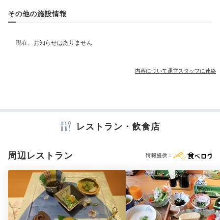
貸ベビーカー
その他の施設情報
部屋情報
和室
和洋室
洋室
インターネット利用可能
Wi-Fi利用可能
ユニバーサルルーム
内容について運営スタッフに連絡
その他館内施設
宴会場
売店・ギフトショップ
カラオケルーム
レストラン・飲食店
アメニティ
テレビ
冷蔵庫
エアコン
セーフティボックス
浴衣
歯ブラシ
周辺レストラン
情報提供：
カミソリ
コンディショナー
ボディソープ
タオル
バスタオル
ドライヤー
お茶セット
電気ポット
※設備・アメニティは、確認が取れている情報を表示しています。