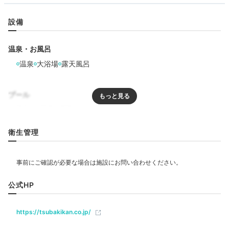
設備
温泉・お風呂
温泉
大浴場
露天風呂
プール
リラクゼーション
衛生管理
エステ・マッサージ
飲食
公式HP
カフェ
https://tsubakikan.co.jp/
ベビー＆子供関連