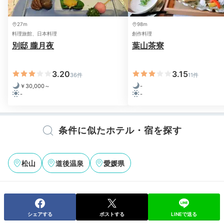
27m
98m
料理旅館、日本料理
創作料理
別邸 朧月夜
葉山茶寮
3.20
3.15
36件
11件
￥30,000～
-
-
-
条件に似たホテル・宿を探す
松山
道後温泉
愛媛県
シェアする
ポストする
LINEで送る