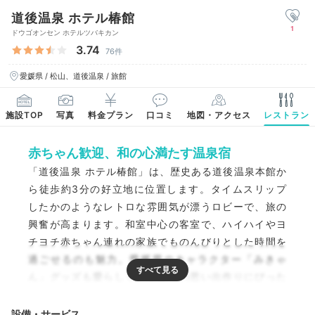
道後温泉 ホテル椿館
1
ドウゴオンセン ホテルツバキカン
3.74
76件
愛媛県 / 松山、道後温泉 / 旅館
施設TOP
写真
料金プラン
口コミ
地図・アクセス
レストラン
赤ちゃん歓迎、和の心満たす温泉宿
「道後温泉 ホテル椿館」は、歴史ある道後温泉本館か
ら徒歩約3分の好立地に位置します。タイムスリップ
したかのようなレトロな雰囲気が漂うロビーで、旅の
興奮が高まります。和室中心の客室で、ハイハイやヨ
チヨチ赤ちゃん連れの家族でものんびりとした時間を
過ごせるのも魅力。愛媛県のキャラクター「みきゃ
ん」グッズも愛らしく、家族での思い出作りにぴった
りです。
設備・サービス