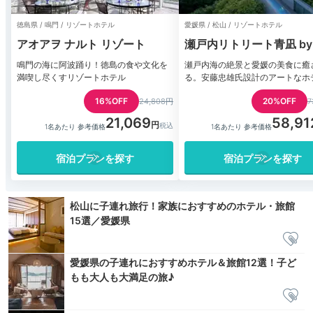
徳島県 / 鳴門 / リゾートホテル
愛媛県 / 松山 / リゾートホテル
アオアヲ ナルト リゾート
瀬戸内リトリート青凪 by
知新
鳴門の海に阿波踊り！徳島の食や文化を
瀬戸内海の絶景と愛媛の美食に癒
満喫し尽くすリゾートホテル
る。安藤忠雄氏設計のアートなホ
16%OFF
20%OFF
24,808円
7
21,069
58,91
1名あたり 参考価格
1名あたり 参考価格
宿泊プランを探す
宿泊プランを探す
松山に子連れ旅行！家族におすすめのホテル・旅館
15選／愛媛県
愛媛県の子連れにおすすめホテル＆旅館12選！子ど
もも大人も大満足の旅♪