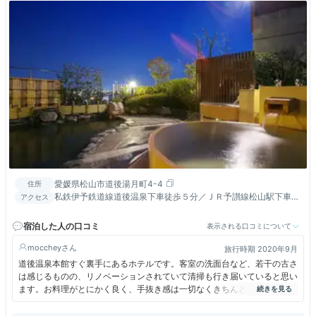
愛媛県松山市道後湯月町4-4
住所
私鉄伊予鉄道線道後温泉下車徒歩５分／ＪＲ予讃線松山駅下車タ
アクセス
クシー１５分／松山空港から車で３０分
宿泊した人の口コミ
表示される口コミについて
mocchey
旅行時期 2020年9月
道後温泉本館すぐ裏手にあるホテルです。客室の洗面台など、若干の古さ
は感じるものの、リノベーションされていて清掃も行き届いていると思い
ます。お料理がとにかく良く、手抜き感は一切なくきちんと作られていた
と思います。おいしかったです。