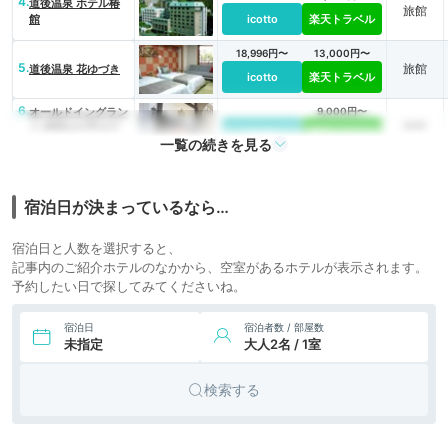
4.
道後温泉 ホテル椿
旅館
館
icotto
楽天トラベル
18,996円〜
13,000円〜
5.
旅館
道後温泉 花ゆづき
icotto
楽天トラベル
6.
オールドイングラン
9,000円〜
旅館
ド 道後山の手ホテ
icotto
楽天トラベル
一覧の続きを見る
ル
27,800円〜
7.
旅館
道後御湯
icotto
楽天トラベル
宿泊日が決まっているなら…
23,520円〜
26,400円〜
8.
旅館
道後温泉 八千代
宿泊日と人数を選択すると、
icotto
楽天トラベル
記事内のご紹介ホテルのなかから、空室があるホテルが表示されます。
予約したい日で探してみてくださいね。
9.
道後プリンスホテル
13,780円〜
14,300円〜
旅館
旬華趣湯 あったら
icotto
楽天トラベル
いいな、が湧く湯宿
宿泊日
宿泊者数 / 部屋数
未指定
大人2名 / 1室
14,300円〜
10.
東道後のそらとも
旅館
り
icotto
楽天トラベル
検索する
31,877円〜
11,700円〜
11.
奥道後 壱湯の守
旅館
（いちゆのもり）
icotto
楽天トラベル