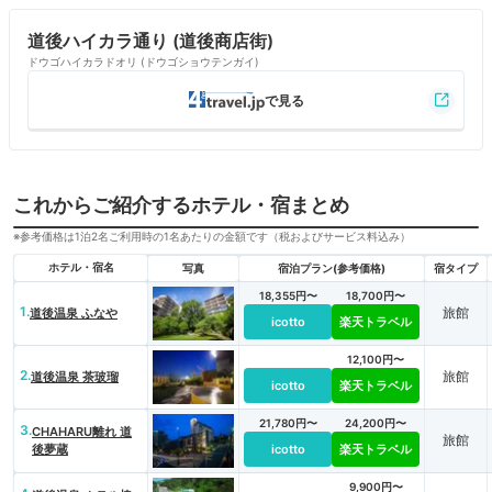
道後ハイカラ通り (道後商店街)
ドウゴハイカラドオリ (ドウゴショウテンガイ)
これからご紹介するホテル・宿まとめ
※参考価格は1泊2名ご利用時の1名あたりの金額です（税およびサービス料込み）
ホテル・宿名
写真
宿泊プラン(参考価格)
宿タイプ
18,355円〜
18,700円〜
1.
旅館
道後温泉 ふなや
icotto
楽天トラベル
12,100円〜
2.
旅館
道後温泉 茶玻瑠
icotto
楽天トラベル
21,780円〜
24,200円〜
3.
CHAHARU離れ 道
旅館
後夢蔵
icotto
楽天トラベル
9,900円〜