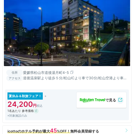
愛媛県松山市道後湯月町4-5
住所
道後温泉駅より徒歩５分/松山ICより車で30分/松山空港より車で
アクセス
40分
夏休み＆秋旅フェア！
24,200
1名あたり 参考価格
※対象施設のみ