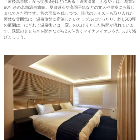
「道後温泉駅」から徒歩3分ほどにある「道後温泉 ふなや」は、創業3
90年余の老舗温泉旅館。夏目漱石や高岡子規などの文人や皇室にも親し
まれてきた宿です。昔の面影を残しつつ、現代のテイストも取り入れた
素敵な雰囲気は、温泉旅館に宿泊したいカップルにぴったり。約1,500坪
の庭園は、にぎわう温泉街とは一変、のんびりとした時間が流れていま
す。渓流のせせらぎを聞きながら2人仲良くマイナスイオンをたっぷり浴
びましょう。