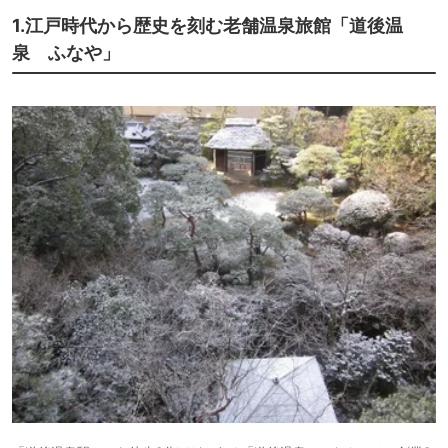
16,830円〜
15,700円〜
12.
道後温泉 ホテル古
1.江戸時代から歴史を刻む老舗温泉旅館「道後温
旅館
湧園 遥
icotto
楽天トラベル
泉 ふなや」
13.
旅館
別邸 朧月夜
icotto
34,385円〜
31,900円〜
14.
道後温泉 葛城 琴の
旅館
庭
icotto
楽天トラベル
20,090円〜
23,700円〜
15.
旅館
道後温泉 道後舘
icotto
楽天トラベル