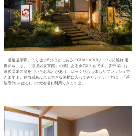
「道後温泉駅」より徒歩5分ほどにある「CHAHARU(チャハル)離れ 道
後夢蔵」は、「道後温泉東館」の隣にある全7室の宿です。各部屋には、
道後温泉の湯を引いたお風呂があり、ゆっくり心も体もリフレッシュで
きますよ。解放感あふれる大きな浴槽に入ってみたいという方は、「茶
玻瑠(ちゃはる)」の大浴場も利用できますよ。