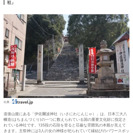
社」
出典：
道後山腹にある「伊佐爾波神社（いさにわじんじゃ）」は、日本三大八
幡造(はちまんづくり)の一つに数えられている国の重要文化財に指定さ
れている神社です。135段の石段を登ると荘厳な雰囲気の本殿が見えて
きます。主祭神には3人の女の神様が祀られていて縁結びのパワースポッ