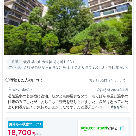
愛媛県松山市道後湯之町1-33
住所
道後温泉駅から徒歩3分 松山ＩＣより車で25分 ＪＲ松山駅前か
アクセス
ら市内電車で30分 空港からリムジンバスで35分
宿泊した人の口コミ
表示される口コミについて
nekoneko
旅行時期 2024年4月
道後温泉の老舗宿に宿泊。朝夕とも部屋食なので、もっぱら部屋と温泉の
往来のみでしたが、あちこちに歴史を感じられました。温泉は思っていた
より内湯が広く、気持ちがよかったです。ただ露天は小さいですね。2‐3
人同時に入ったら窮屈な感じ。これは残念でした。食事は美味しいのです
が、全体的にボリュームが控えめ。無料のドリンクサービスはありませ
ん。場所は温泉街まで、近からず遠からずで、食後の散策にはちょうどい
夏休み＆秋旅フェア！
い感じでした。
18,700