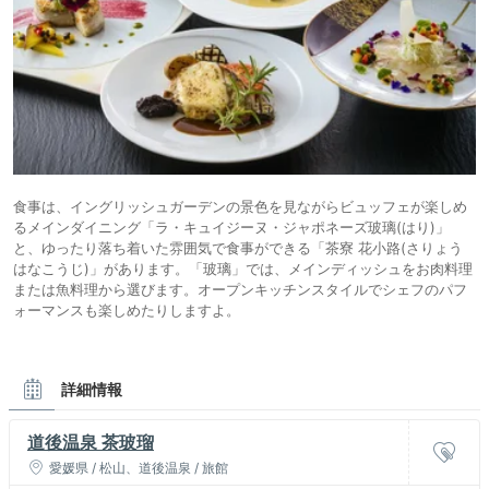
食事は、イングリッシュガーデンの景色を見ながらビュッフェが楽しめ
るメインダイニング「ラ・キュイジーヌ・ジャポネーズ玻璃(はり)」
と、ゆったり落ち着いた雰囲気で食事ができる「茶寮 花小路(さりょう
はなこうじ)」があります。「玻璃」では、メインディッシュをお肉料理
または魚料理から選びます。オープンキッチンスタイルでシェフのパフ
ォーマンスも楽しめたりしますよ。
詳細情報
道後温泉 茶玻瑠
愛媛県 / 松山、道後温泉 / 旅館