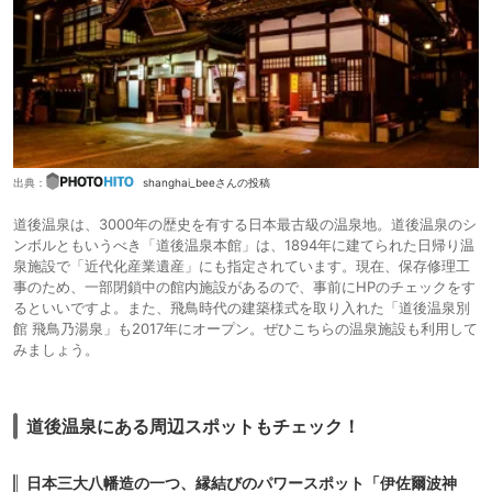
出典：
shanghai_beeさんの投稿
道後温泉は、3000年の歴史を有する日本最古級の温泉地。道後温泉のシ
ンボルともいうべき「道後温泉本館」は、1894年に建てられた日帰り温
泉施設で「近代化産業遺産」にも指定されています。現在、保存修理工
事のため、一部閉鎖中の館内施設があるので、事前にHPのチェックをす
るといいですよ。また、飛鳥時代の建築様式を取り入れた「道後温泉別
館 飛鳥乃湯泉」も2017年にオープン。ぜひこちらの温泉施設も利用して
みましょう。
道後温泉にある周辺スポットもチェック！
日本三大八幡造の一つ、縁結びのパワースポット「伊佐爾波神