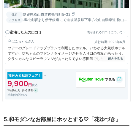
愛媛県松山市道後鷺谷町5-32
住所
JR松山駅より伊予鉄道にて道後温泉駅下車 / 松山自動車道 松山
アクセス
ICより３０分
宿泊した人の口コミ
表示される口コミについて
ばこちゃん
旅行時期 2023年6月
ツアーのグレードアッププランで利用したホテル。いわゆる大規模ホテル
ですが、坊ちゃんのマドンナをイメージさせる入り口の看板があったり、
クラシカルなロビーラウンジがあったりでよい雰囲気でした。露天風呂の
ある大浴場もあり、朝食ブッフェの種類も豊富でした。
夏休み＆秋旅フェア！
9,900
1名あたり 参考価格
※対象施設のみ
5.和モダンなお部屋にホッとする♡「花ゆづき」