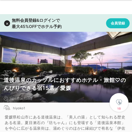
道後温泉のカップルにおすすめホテル・旅館♡の
んびりできる宿15選／愛媛
2025年06月03日
hiyoko1
15
愛媛県松山市にある道後温泉は、「美人の湯」として知られる歴史
ある名湯。夏目漱石の『坊ちゃん』にも登場する「道後温泉本館」
を中心に広がる温泉街は、湯めぐりのほかに縁結びで有名な「伊佐