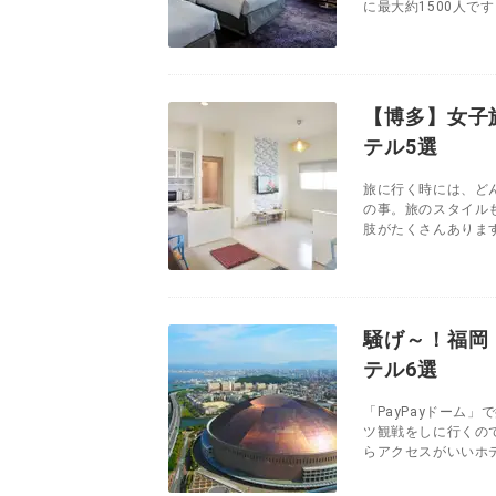
に最大約1500人です
【博多】女子
テル5選
旅に行く時には、ど
の事。旅のスタイル
肢がたくさんあります
騒げ～！福岡
テル6選
「PayPayドーム
ツ観戦をしに行くの
らアクセスがいいホテ