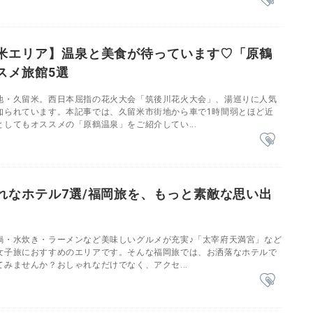
米エリア】温泉と美食が待っています♡「原鶴
スメ旅館5選
地・久留米。西日本屈指の花火大会「筑後川花火大会」、湯巡りに人気
知られています。本記事では、久留米市街地から車で1時間弱とほど近
してもオススメの「原鶴温泉」をご紹介してい...
れなホテル7選/福岡旅を、もっと素敵な思い出
鍋・水炊き・ラーメンなど美味しいグルメが充実♪「太宰府天満宮」など
女子旅におすすめのエリアです。そんな福岡旅では、お洒落なホテルで
みませんか？おしゃれなだけでなく、アクセ...