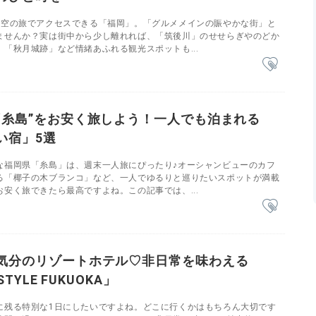
の空の旅でアクセスできる「福岡」。「グルメメインの賑やかな街」と
ませんか？実は街中から少し離れれば、「筑後川」のせせらぎやのどか
「秋月城跡」など情緒あふれる観光スポットも...
“糸島”をお安く旅しよう！一人でも泊まれる
い宿」5選
な福岡県「糸島」は、週末一人旅にぴったり♪オーシャンビューのカフ
る「椰子の木ブランコ」など、一人でゆるりと巡りたいスポットが満載
安く旅できたら最高ですよね。この記事では、...
気分のリゾートホテル♡非日常を味わえる
STYLE FUKUOKA」
に残る特別な1日にしたいですよね。どこに行くかはもちろん大切です