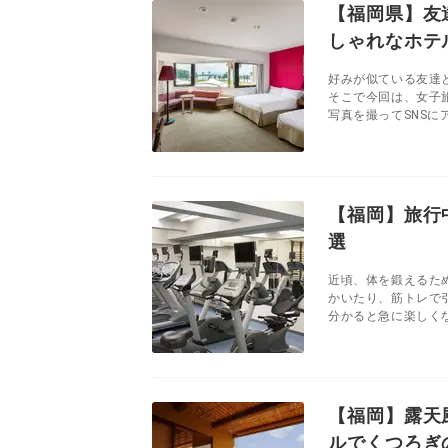
【福岡県】友
しゃれなホテ
好みが似ている友達
そこで今回は、女子
写真を撮ってSNSに
【福岡】旅行
選
近頃、体を鍛えるた
かいたり、筋トレで
分かると急に楽しくな
【福岡】露天
ルでくつろぎ