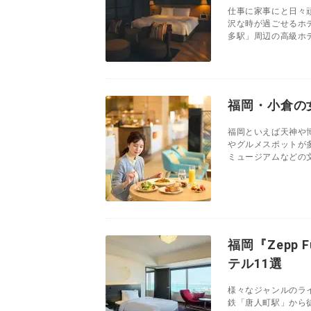
仕事に家事にと日々
沢な時が過ごせるホ
多駅」周辺の高級ホテ
福岡・小倉の
福岡といえば天神や
やグルメスポットが
ミュージアムなどの文
福岡『Zepp
テル11選
様々なジャンルのライブ
鉄「唐人町駅」から