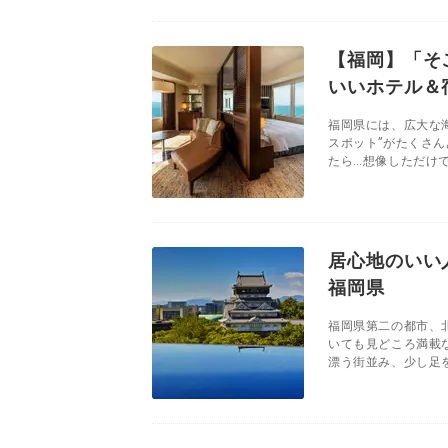
【福岡】「そ
いいホテル＆
福岡県には、広大な
スポット”がたくさ
たら…想像しただけで
居心地のいい
福岡県
福岡県第二の都市、
いても見どころ満載
漂う街並み、少し足を