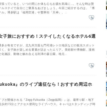
頑張っていると、いつの間にか体も心もお疲れ気味に…。そんな時は贅
テルステイで自分にご褒美をあげましょう。今回ご紹介するのは、「博
ル。博多駅は「福岡空港」や繁華街「天神」、...
女子旅におすすめ！ステイしたくなるホテル6選
博多が有名ですが、北九州方面も門司港レトロ地区などの観光スポット
多く、女子旅が楽しめる要素が詰まったエリア。美術館や博物館、漫画
化施設、動物と触れ合える到津の森公園、地元...
 Fukuoka』のライブ遠征なら！おすすめ周辺ホ
が開催される『Zepp Fukuoka（Zepp福岡）』は、最寄り駅・地下
徒歩約15分とアクセス便利なライブハウス。キャパはスタンディング時