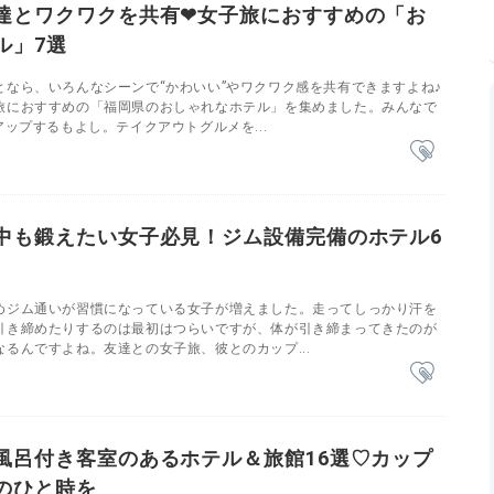
達とワクワクを共有❤女子旅におすすめの「お
ル」7選
となら、いろんなシーンで“かわいい”やワクワク感を共有できますよね♪
旅におすすめの「福岡県のおしゃれなホテル」を集めました。みんなで
アップするもよし。テイクアウトグルメを...
中も鍛えたい女子必見！ジム設備完備のホテル6
めジム通いが習慣になっている女子が増えました。走ってしっかり汗を
引き締めたりするのは最初はつらいですが、体が引き締まってきたのが
るんですよね。友達との女子旅、彼とのカップ...
風呂付き客室のあるホテル＆旅館16選♡カップ
のひと時を