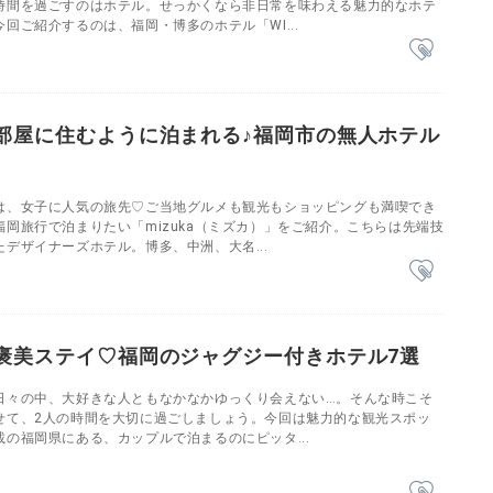
時間を過ごすのはホテル。せっかくなら非日常を味わえる魅力的なホテ
回ご紹介するのは、福岡・博多のホテル「WI...
部屋に住むように泊まれる♪福岡市の無人ホテル
は、女子に人気の旅先♡ご当地グルメも観光もショッピングも満喫でき
岡旅行で泊まりたい「mizuka（ミズカ）」をご紹介。こちらは先端技
デザイナーズホテル。博多、中洲、大名...
褒美ステイ♡福岡のジャグジー付きホテル7選
日々の中、大好きな人ともなかなかゆっくり会えない…。そんな時こそ
せて、2人の時間を大切に過ごしましょう。今回は魅力的な観光スポッ
の福岡県にある、カップルで泊まるのにピッタ...