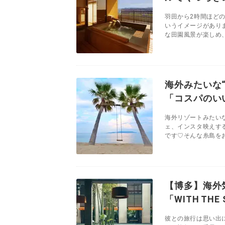
羽田から2時間ほど
いうイメージがあり
な田園風景が楽しめ、
海外みたいな
「コスパのい
海外リゾートみたい
ェ、インスタ映えす
です♡そんな糸島をお
【博多】海外
「WITH THE 
彼との旅行は思い出