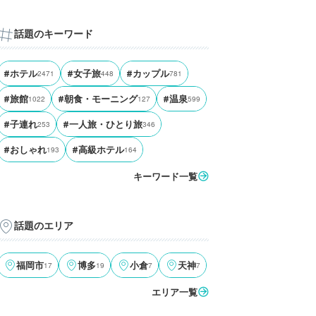
話題のキーワード
#ホテル
2471
#女子旅
448
#カップル
781
#旅館
1022
#朝食・モーニング
127
#温泉
599
#子連れ
253
#一人旅・ひとり旅
346
#おしゃれ
193
#高級ホテル
164
キーワード一覧
話題のエリア
福岡市
17
博多
19
小倉
7
天神
7
エリア一覧