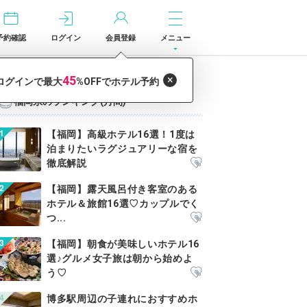
予約確認
ログイン
会員登録
メニュー
福岡県のランキング(月間)
【福岡】高級ホテル16選！1度は
泊まりたいラグジュアリーな宿を
徹底解説
【福岡】露天風呂付き客室のある
ホテル＆旅館16選♡カップルでく
つ...
【福岡】朝食が美味しいホテル16
選♪グルメ女子旅は朝から始めよ
う♡
博多駅周辺の子連れにおすすめホ