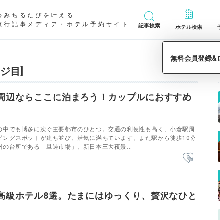
心みちるたびを叶える
旅行記事メディア・ホテル予約サイト
記事検索
ホテル検索
ジ目]
周辺ならここに泊まろう！カップルにおすすめ
の中でも博多に次ぐ主要都市のひとつ。交通の利便性も高く、小倉駅周
ピングスポットが建ち並び、活気に満ちています。また駅から徒歩10分
の台所である「旦過市場」、新日本三大夜景...
高級ホテル8選。たまにはゆっくり、贅沢なひと