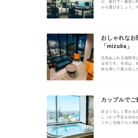
が、旅行で一番長い
ルを選びましょう。今
おしゃれなお
「mizuka」
活気あふれる福岡市
る街です。今回は、福
術を用いて無人化した
カップルでご
目まぐるしく変わる
しっかり予定を合わ
トやご当地グルメ満載