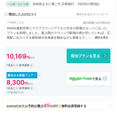
自由気ままに過ごす 広島旅行、1泊2日の宿泊記
一人旅・ひとり旅
宿泊した人の口コミ
表示される口コミについて
ゆみこ
旅行時期 2023年6月
ANA往復航空券とクラブラウンジアクセス付きの部屋がセットになった
プランを利用しました。最上階のラウンジで駅側の席が空いていれば、広
島駅に出入りする新幹線や在来線を眺めながら朝食を楽しめます。バータ
イムにはセルフサービスでアルコールを楽しめますが、ラウンジの駅側半
分は有料のバーエリアとして営業しているので朝食時の半分のスペースと
なります。
10,169
宿泊プランを見る
広島駅直結で駅ビル内の飲食店も充実しており、食事の心配はありませ
ん。
1名あたり 参考価格
夏休み＆秋旅フェア！
8,300
1名あたり 参考価格
※対象施設のみ