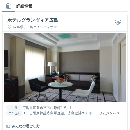
詳細情報
ホテルグランヴィア広島
広島県 / 広島市 / シティホテル
広島県広島市南区松原町1-5
住所
ＪＲ山陽新幹線広島駅直結。広島空港エアポートリムジンバス乗
アクセス
り場もすぐ近く。
みんなの過ごし方