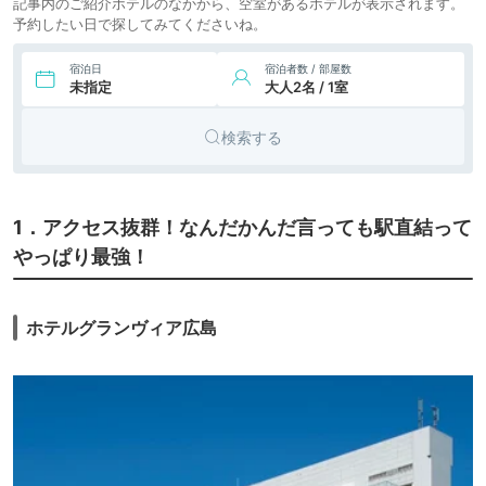
記事内のご紹介ホテルのなかから、空室があるホテルが表示されます。
7.
旅館
神撰の宿 みや離宮
icotto
楽天トラベル
予約したい日で探してみてくださいね。
宿泊日
宿泊者数 / 部屋数
未指定
大人2名 / 1室
検索する
1．アクセス抜群！なんだかんだ言っても駅直結って
やっぱり最強！
ホテルグランヴィア広島