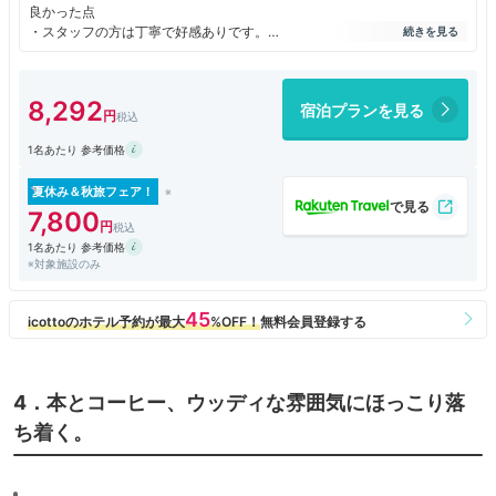
良かった点
・スタッフの方は丁寧で好感ありです。
・アクセスは八丁堀駅すぐで好アクセス、繁華街なのも良いです
・隣の部屋の音や廊下の音は気にならず快適
・大浴場、サウナがあり、綺麗
8,292
宿泊プランを見る
・部屋に水ペットボトル1本サービス
1名あたり 参考価格
悪かった点
・部屋のユニットバスや朝食会場、大浴場が狭い
・朝食は美味しかったが、広島グルメが無い
夏休み＆秋旅フェア！
・エレベーターが2基しかなく、満室の場合は待つこともありそう
7,800
1名あたり 参考価格
※対象施設のみ
4．本とコーヒー、ウッディな雰囲気にほっこり落
ち着く。