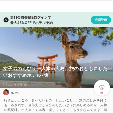
女子ののんびり一人旅in広島。旅のおともにした
いおすすめホテル7選
2024年06月12日
gdwkr
21
行きたいところ、食べたいもの、したいこと…。旅の楽しみを何に
も干渉されず、全部丸ごと自分のしたいように楽しめるのが一人旅
の醍醐味。一人旅って本当に楽しくてとってもラクなんですよ。遠