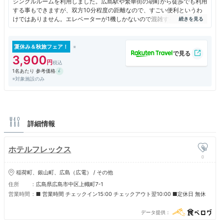
シングルルームを利用しました。広島駅や繁華街の胡町から徒歩でも利用
する事もできますが、双方10分程度の距離なので、すごい便利というわ
けではありません。エレベーターが1機しかないので混雑する時間の利用
には注意が必要です。
夏休み＆秋旅フェア！
3,900
1名あたり 参考価格
※対象施設のみ
詳細情報
ホテルフレックス
0
稲荷町、銀山町、広島（広電） / その他
住所
広島県広島市中区上幟町7-1
営業時間
■ 営業時間 チェックイン15:00 チェックアウト翌10:00 ■定休日 無休
データ提供