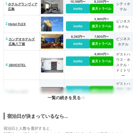
10,169円〜
8,300円〜
1.
シティホ
ホテルグランヴィア
icotto
楽天トラベル
広島
テル
3,900円〜
ビジネス
2.
Hotel FLEX
icotto
楽天トラベル
ホテル
8,292円〜
7,800円〜
3.
ビジネス
カンデオホテルズ
icotto
楽天トラベル
広島八丁堀
ホテル
ゲストハ
6,800円〜
ウス・ホ
icotto
楽天トラベル
4.
ステル・
36HOSTEL
ドミトリ
ー
ゲストハ
ウス・ホ
icotto
楽天トラベル
5.
ゲストハウス
ステル・
COCO 広島
一覧の続きを見る
ドミトリ
ー
8,100円〜
8,600円〜
6.
シティホ
宿泊日が決まっているなら…
リーガロイヤルホテ
icotto
楽天トラベル
ル広島
テル
宿泊日と人数を選択すると、
14,000円〜