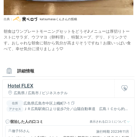
出典：
katsumasaくんさんの投稿
朝食はワンプレートモーニングセットをどうぞ♪メニューは厚切りトー
ストにサラダ、ウフマヨ（卵料理）、特製スープ、デリ、ドリンクで
す。おしゃれな朝食に朝から気分が高まりそうですね！お腹いっぱい食
べて、幸せ気分に浸りましょう♡
詳細情報
Hotel FLEX
広島県 / 広島市 / ビジネスホテル
広島県広島市中区上幟町7-1
住所
ＪＲ広島駅南口より徒歩7分／山陽自動車道 広島ＩＣから約５
アクセス
ｋｍ（約２０分）八丁堀まで徒歩約10分 紙屋町まで徒歩約２０
分
宿泊した人の口コミ
表示される口コミについて
徹子55
旅行時期 2023年11月