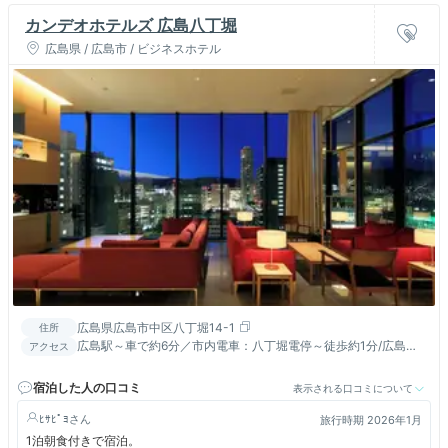
カンデオホテルズ 広島八丁堀
広島県 / 広島市 / ビジネスホテル
広島県広島市中区八丁堀14-1
住所
広島駅～車で約6分／市内電車：八丁堀電停～徒歩約1分/広島バ
アクセス
スセンター・アストラムライン本通り駅～徒歩約10分
宿泊した人の口コミ
表示される口コミについて
ﾋｻﾋﾟﾖ
旅行時期 2026年1月
1泊朝食付きで宿泊。