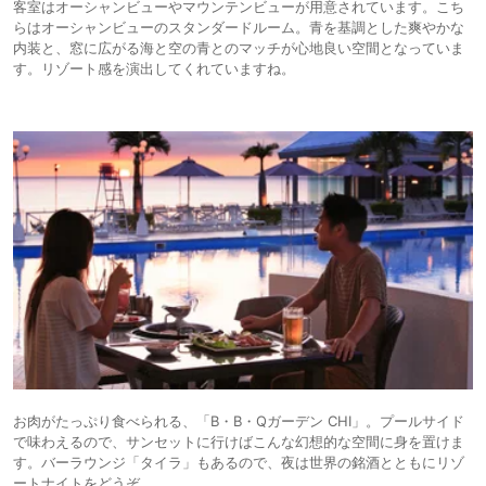
客室はオーシャンビューやマウンテンビューが用意されています。こち
らはオーシャンビューのスタンダードルーム。青を基調とした爽やかな
内装と、窓に広がる海と空の青とのマッチが心地良い空間となっていま
す。リゾート感を演出してくれていますね。
お肉がたっぷり食べられる、「B・B・Qガーデン CHI」。プールサイド
で味わえるので、サンセットに行けばこんな幻想的な空間に身を置けま
す。バーラウンジ「タイラ」もあるので、夜は世界の銘酒とともにリゾ
ートナイトをどうぞ。