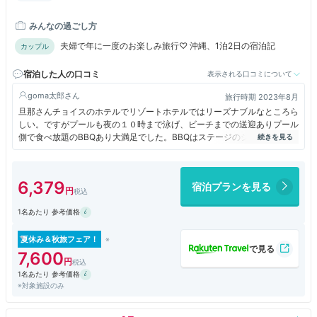
スで那覇空港より最短84分（大人：2000円小人：1000円）
みんなの過ごし方
夫婦で年に一度のお楽しみ旅行♡ 沖縄、1泊2日の宿泊記
カップル
宿泊した人の口コミ
表示される口コミについて
goma太郎
旅行時期 2023年8月
旦那さんチョイスのホテルでリゾートホテルではリーズナブルなところら
しい。ですがプールも夜の１０時まで泳げ、ビーチまでの送迎ありプール
側で食べ放題のBBQあり大満足でした。BBQはステージのショーを見な
がら食べることができたので、子供も飽きずにゆっくりすることができま
した。
6,379
宿泊プランを見る
1名あたり 参考価格
夏休み＆秋旅フェア！
7,600
1名あたり 参考価格
※対象施設のみ