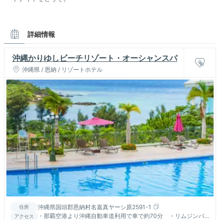
詳細情報
沖縄かりゆしビーチリゾート・オーシャンスパ
沖縄県 / 恩納 / リゾートホテル
沖縄県国頭郡恩納村名嘉真ヤーシ原2591-1
住所
・那覇空港より沖縄自動車道利用で車で約70分 ・リムジンバ
アクセス