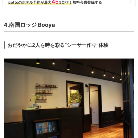
4.南国ロッジ Booya
おだやかに2人を時を彩る“シーサー作り”体験