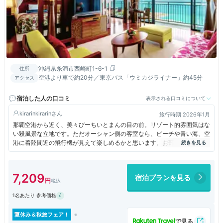
沖縄県糸満市西崎町1-6-1
住所
空港より車で約20分／東京バス「ウミカジライナー」約45分
アクセス
宿泊した人の口コミ
表示される口コミについて
kirarinkirarin
旅行時期 2026年1月
那覇空港から近く、美々びーちいとまんの目の前。リゾート的雰囲気はな
い殺風景な立地です。ただオーシャン側の客室なら、ビーチや青い海、空
港に着陸間近の飛行機が見えて楽しめるかと思います。お部屋も広くて居
心地良かったです。
ホテル内も全体的にさっぱりとした殺風景な雰囲気と作り。スタッフもホ
7,209
宿泊プランを見る
スピタリティは感じられません。ホームページを見てリゾート感と温かみ
を期待すると、ちょっと違うと感じるかもしれません。
1名あたり 参考価格
朝食は和食のセットメニューを選択しましたが、見た目はそれなりに整え
られていたものの、メニューに書かれていたラフテーなど沖縄のお料理が
夏休み＆秋旅フェア！