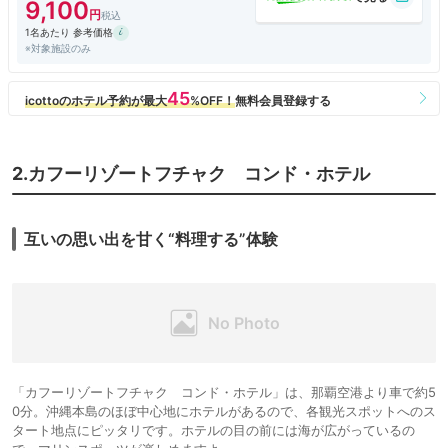
別の食材に多く変わっていてがっかり。味も出しが利いていなくて美味し
9,100
くありませんでした。
1名あたり 参考価格
※対象施設のみ
良かったのは、ラウンジアクセス付きの客室だったので、ラウンジ滞在を
楽しめたこと。チェックインからチェックアウトまで、時間枠ごとにフー
ドプレゼンテーションが変わります。こちらでいただいたスイーツやオー
ドブル、アルコールは美味しかったです。
閑散期だったので混雑なしでのんびり出来ました
ラウンジ付きでオーシャンビューのお部屋にすれば、満足できるホテルか
2.カフーリゾートフチャク コンド・ホテル
なと言う印象でした。
互いの思い出を甘く“料理する”体験
「カフーリゾートフチャク コンド・ホテル」は、那覇空港より車で約5
0分。沖縄本島のほぼ中心地にホテルがあるので、各観光スポットへのス
タート地点にピッタリです。ホテルの目の前には海が広がっているの