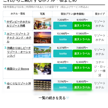
※参考価格は1泊2名ご利用時の1名あたりの金額です（税およびサービス料込み）
ホテル・宿名
写真
宿泊プラン(参考価格)
宿タイプ
7,209円〜
9,100円〜
1.
リゾート
サザンビーチホテル
＆リゾート沖縄
icotto
楽天トラベル
ホテル
2.
カフー リゾート フ
13,166円〜
17,900円〜
リゾート
チャク コンド・ホテ
icotto
楽天トラベル
ホテル
ル
3.
沖縄かりゆしビーチ
6,379円〜
7,600円〜
リゾート
リゾート・オーシャ
icotto
楽天トラベル
ホテル
ンスパ
コテー
6,142円〜
5,300円〜
ジ・ロッ
icotto
楽天トラベル
4.
南国ロッジ Booya
ジ・一棟
貸
7,174円〜
5,800円〜
5.
リゾート
ゆくりなリゾート沖
縄
icotto
楽天トラベル
ホテル
12,000円〜
一覧の続きを見る
6.
旅館
高那旅館（竹富島）
icotto
楽天トラベル