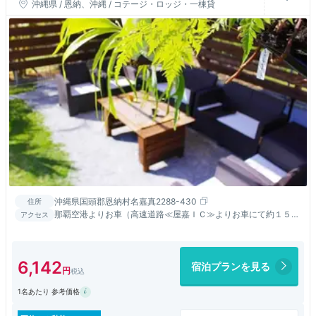
沖縄県 / 恩納、沖縄 / コテージ・ロッジ・一棟貸
沖縄県国頭郡恩納村名嘉真2288-430
住所
那覇空港よりお車（高速道路≪屋嘉ＩＣ≫よりお車にて約１５
アクセス
分）
6,142
宿泊プランを見る
1名あたり 参考価格