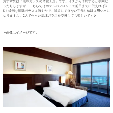
おすすめは「琉球ガラスの体験工房」です。イチから予約すると手間だ
料。空港リムジンバスも立ち寄るので車がなくても便利と、アクセスは良
ったりしますが、こちらではホテルのフロントで前日までに伝えればO
い。60㎡のスイートが1万円台半ば(朝食付・1人1泊)というのは（ローシ
K！綺麗な琉球ガラスは涼やかで、滅多にできない手作り体験は思い出に
ーズンとはいえ）コストパフォーマンスも優秀。問題はレストランのキャ
なりますよ。2人で作った琉球ガラスを交換しても楽しいです♪
パシティー。それさえクリアできれば、優雅なリゾートライフを満喫でき
る。
※画像はイメージです。