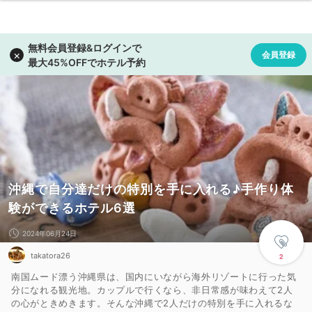
沖縄で自分達だけの特別を手に入れる♪手作り体
験ができるホテル6選
2024年06月24日
takatora26
2
南国ムード漂う沖縄県は、国内にいながら海外リゾートに行った気
分になれる観光地。カップルで行くなら、非日常感が味わえて2人
の心がときめきます。そんな沖縄で2人だけの特別を手に入れるな