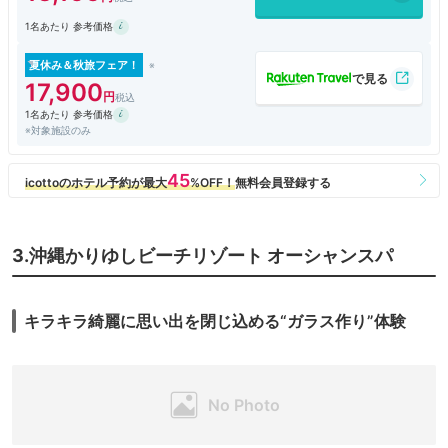
で、一般的な選択肢としては「Superior」(36㎡;H棟)又は「Suite」(55～
1名あたり 参考価格
79㎡;H棟/C棟/A棟)になる。
今回はH棟 Suite(62㎡)に2泊。H棟のエントランスに車をつけると、駐
車場を指示される。棟毎に受付があり、駐車場(352台;無料)も別らしい。
夏休み＆秋旅フェア！
部屋は7階。客室階の廊下は外廊下。隣にゴルフコースが見える。アル
17,900
コーブにはシーサー。玄関が広い。靴を脱いで室内に入る仕様。
1名あたり 参考価格
さすがに62㎡は広い。寝室にダブルベッド2台。リビングにはL字型ソ
※対象施設のみ
ファ(2～3人用)と丸テーブル。デイベッド(2人用)もあるので、大人4人は
泊まれる。液晶テレビは65型、シーリングファンがリゾートを演出。
バスルームは、浴室、トイレ、洗面所がドアで区切られる。浴室には洗
い場もあるので、便利。
キッチンスペースも余裕。IHコンロ(2口)、冷凍冷蔵庫、電子レンジ、
電気ケトルはT-Fal製、コーヒーメーカーはDolce Gusto(4個/日)。給湯器
パネルまであって、お湯張りもできる。自宅にいるよう。
3.沖縄かりゆしビーチリゾート オーシャンスパ
ベランダにもデイベッド、隣室との間も区切られているので安心。暖か
い季節なら、ここでのんびりするのもいい。
無料WiFi、USB端子、冷蔵庫、ポット、金庫、ドライヤー、パジャマ
など、設備・アメニティーも十分。ミネラルウォーターも一人１本。スリ
キラキラ綺麗に思い出を閉じ込める“ガラス作り”体験
ッパもあるが、フローリングの室内は裸足の方が気持ちいいので、ベラン
ダ用。
C棟/A棟のSuiteとの大きな違いは、洗濯機、掃除機、食器・調理器具
がないこと。長期滞在の場合はC棟が良さそう。
連泊時、清掃不要を選択すると館内利用券(1000円)がもらえる。
朝食のレストランは２箇所。「Wine & Dining The Orange」(H棟１
階;104席,6:30～10:00)と「琉球BBQ Blue」(A棟12階;113