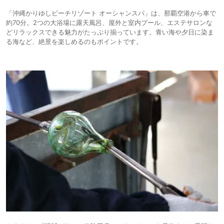
席,6:30&#12316;10:00)。どちらを選んでもよい。料金は約3,000円/
「沖縄かりゆしビーチリゾート オーシャンスパ」は、那覇空港から車で
人。
約70分。2つの大浴場に露天風呂、屋外と室内プール、エステサロンな
初日、8時過ぎにOrangeに行くと、入口に行列。ロビーにも待機中らし
どリラックスできる魅力がたっぷり揃っています。青い海や夕日に染ま
き人々が大勢。オフシーズンだから空いているだろうと高を括っていた。
る海など、絶景を楽しめるのもポイントです。
急遽、Blueへと行先を変更。A棟へは一旦、建物の外に出て、C棟の脇を
通って行かなければならない。雨でも降っていたら、ちょっとやっかい。
Blueでは待つことなく、しかも運よく窓際席に。最上階からの景色は
なかなかのもの。
メニューは、あぐー豚のしゃぶしゃぶと沖縄料理を中心とした和食ブッ
フェ。朝からしゃぶしゃぶかと、一瞬怯んだが、これが頗る美味。チャン
プルーやジューシー、沖縄そばの定番料理の他にもイナムドゥチ(甘味噌
を使った豚汁のようなもの)、ポーたまのりまき、ヒラヤーチー(沖縄風お
好み焼き)などもあり、ついつい食べ過ぎてしまった。
２日目は7時前にOrangeへ。席こそ待たされることはなかったが、ビュ
ッフェテーブルの動線が悪いせいで、料理の取り分けに時間がかかる。
料理は、質量とも満足のいくものだったが、そもそも333室に対し、朝
食会場が217席(104+113）というのは、明らかに容量不足。客室キッチ
ンで調理する人やテイクアウトを想定しているのかもしれないが、待ち時
間が長いと、リゾート気分も台無しなので、ハイシーズンは要注意。
夕食は、ムーンビーチ界隈まで歩けば(700～800m)、飲食店の選択肢
は多い。天気が悪い日は、前記２箇所のレストランが少々お高いので、テ
イクアウト専門の「Deli & Caf&#233;」(H棟2階,6:30～11:00,12:00～
21:00)もお薦め。リーズナブルな料金ながら、結構、美味しい。
空港から一般道でも90分。駐車場有料のホテルも多いが、ここは無