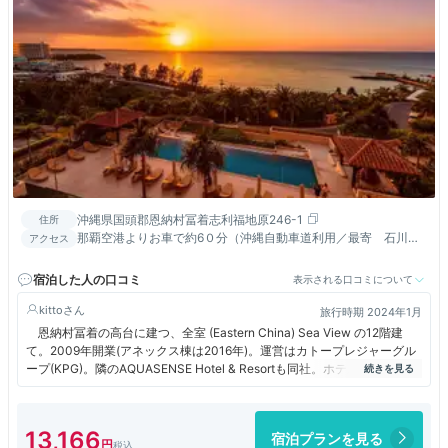
沖縄県国頭郡恩納村冨着志利福地原246-1
住所
那覇空港よりお車で約6０分（沖縄自動車道利用／最寄 石川
アクセス
IC）
宿泊した人の口コミ
表示される口コミについて
kitto
旅行時期 2024年1月
恩納村冨着の高台に建つ、全室 (Eastern China) Sea View の12階建
て。2009年開業(アネックス棟は2016年)。運営はカトープレジャーグル
ープ(KPG)。隣のAQUASENSE Hotel & Resortも同社。ホテル棟(H棟;121
室)、コンドミニアム棟(C棟;128室)、アネックス棟(A棟;84室)の３棟から
なり、客室総数333。
客室カテゴリーは一般が1、スイート6の全7種(他にペット可が1)。スイ
13,166
宿泊プランを見る
ートの内、5つは「Premium」「Corner」といった上級グレードになるの