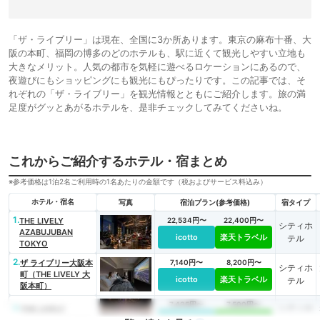
「ザ・ライブリー」は現在、全国に3か所あります。東京の麻布十番、大
阪の本町、福岡の博多のどのホテルも、駅に近くて観光しやすい立地も
大きなメリット。人気の都市を気軽に遊べるロケーションにあるので、
夜遊びにもショッピングにも観光にもぴったりです。この記事では、そ
れぞれの「ザ・ライブリー」を観光情報とともにご紹介します。旅の満
足度がグッとあがるホテルを、是非チェックしてみてくださいね。
これからご紹介するホテル・宿まとめ
※参考価格は1泊2名ご利用時の1名あたりの金額です（税およびサービス料込み）
ホテル・宿名
写真
宿泊プラン(参考価格)
宿タイプ
1.
THE LIVELY
22,534円〜
22,400円〜
シティホ
AZABUJUBAN
icotto
楽天トラベル
テル
TOKYO
2.
ザ ライブリー大阪本
7,140円〜
8,200円〜
シティホ
町（THE LIVELY 大
icotto
楽天トラベル
テル
阪本町）
7,435円〜
7,500円〜
3.
シティホ
THE LIVELY