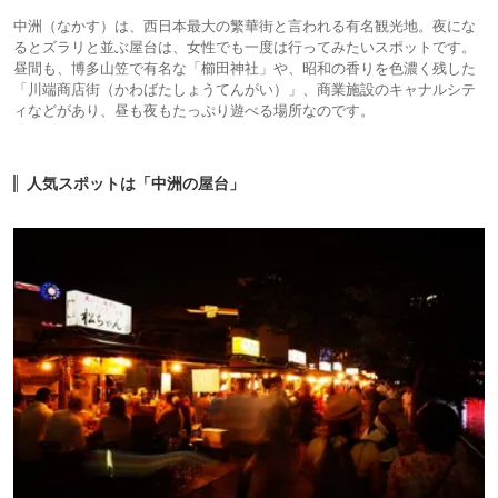
中洲（なかす）は、西日本最大の繁華街と言われる有名観光地。夜にな
るとズラリと並ぶ屋台は、女性でも一度は行ってみたいスポットです。
昼間も、博多山笠で有名な「櫛田神社」や、昭和の香りを色濃く残した
「川端商店街（かわばたしょうてんがい）」、商業施設のキャナルシテ
ィなどがあり、昼も夜もたっぷり遊べる場所なのです。
人気スポットは「中洲の屋台」