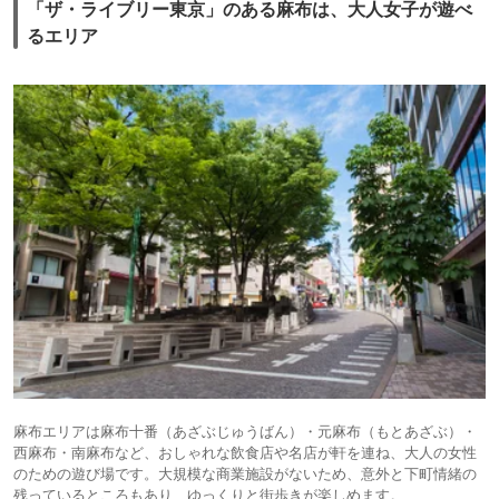
「ザ・ライブリー東京」のある麻布は、大人女子が遊べ
るエリア
麻布エリアは麻布十番（あざぶじゅうばん）・元麻布（もとあざぶ）・
西麻布・南麻布など、おしゃれな飲食店や名店が軒を連ね、大人の女性
のための遊び場です。大規模な商業施設がないため、意外と下町情緒の
残っているところもあり、ゆっくりと街歩きが楽しめます。