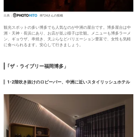
出典：
i9724さんの投稿
観光スポットの多い博多でも人気なのが中洲の屋台です。博多屋台は中
洲・天神・長浜にあり、お店が並ぶ様子は壮観。メニューも博多ラーメ
ン、ギョウザ、串焼き、天ぷらなどバリエーション豊富で、女性も気軽
に食べられるます。安心して行きましょう。
｢ザ・ライブリー福岡博多」
1･2階吹き抜けのロビーバー、中洲に近いスタイリッシュホテル