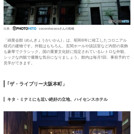
出典：
cocorotococoさんの投稿
「綿業会館 (めんぎょうかいかん)」は、昭和6年に竣工したコロニアル
様式の建物です。外観はもちろん、玄関ホールや談話室など内部の装飾
も豪華でクラシック。国の重要文化財に指定されているレトロな外観、
シックな内観で優雅な気分になりましょう。館内は毎月1回、事前予約で
見学ができます。
｢ザ・ライブリー大阪本町」
キタ・ミナミにも近い絶好の立地、ハイセンスホテル