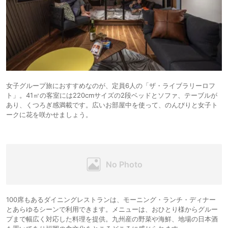
女子グループ旅におすすめなのが、定員6人の「ザ・ライブラリーロフ
ト」。41㎡の客室には220cmサイズの2段ベッドとソファ、テーブルが
あり、くつろぎ感満載です。広いお部屋中を使って、のんびりと女子ト
ークに花を咲かせましょう。
100席もあるダイニングレストランは、モーニング・ランチ・ディナー
とあらゆるシーンで利用できます。メニューは、おひとり様からグルー
プまで幅広く対応した料理を提供。九州産の野菜や海鮮、地場の日本酒