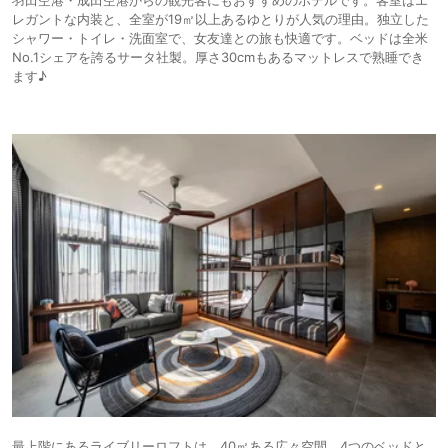
レガントな内装と、全室が19㎡以上あるゆとりが人気の理由。独立した
シャワー・トイレ・洗面室で、女友達との旅も快適です。ベッドは全米
No.1シェアを誇るサータ社製。厚さ30cmもあるマットレスで熟睡でき
ます♪
最上階にあるライブリーロフトは、40㎡ある広々空間。4つのベッドと