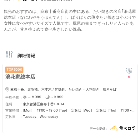
観光のおすすめは、麻布十番商店街の中にある、たい焼きの名店｢浪花屋
総本店（なにわやそうほんてん）｣。ぱりぱりの薄皮たい焼きは小ぶりで
女性に食べやすいサイズで人気です。尻尾の先までぎっしりと入ったあ
んこが、甘さ控えめで食べ歩きしたい逸品。
詳細情報
5000
浪花家総本店
6
麻布十番、赤羽橋、六本木 / 甘味処、たい焼き・大判焼き、焼きそば
～￥999
～￥999
平均予算
住所
東京都港区麻布十番1-8-14
営業時間
[Mon] 11:00 - 19:00 [Tue] 定休日 [Wed] 定休日 [Thu] 11:00 -
19:00 [Fri] 11:00 - 19:00 [Sat] 11:00 - 19:00 [Sun] 11:00 - 19:00
定休日
Tuesday、Wednesday
■ 定休日 火曜日・水曜日
データ提供