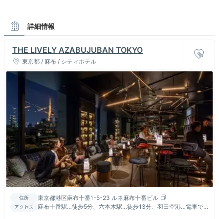
詳細情報
THE LIVELY AZABUJUBAN TOKYO
東京都 / 麻布 / シティホテル
東京都港区麻布十番1-5-23 ルネ麻布十番ビル
住所
麻布十番駅…徒歩5分、六本木駅…徒歩13分、羽田空港…電車で
アクセス
約40分、成田空港…電車で約90分