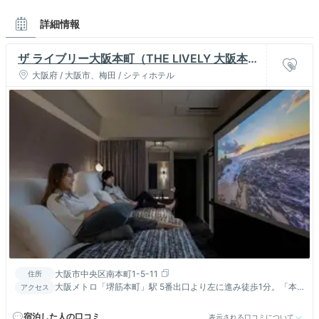
詳細情報
ザ ライブリー大阪本町（THE LIVELY 大阪本
町）
大阪府 / 大阪市、梅田 / シティホテル
大阪市中央区南本町1-5-11
住所
大阪メトロ「堺筋本町」駅 5番出口より左に進み徒歩1分。「本
アクセス
町」駅より徒歩約13分。
宿泊した人の口コミ
表示される口コミについて