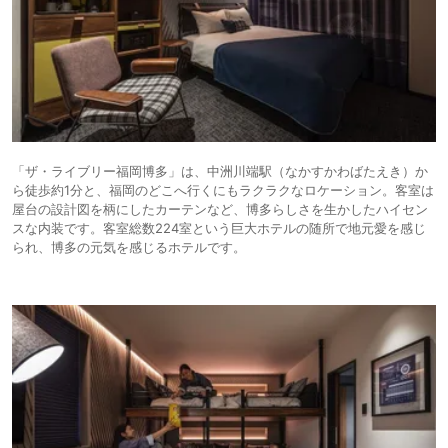
「ザ・ライブリー福岡博多」は、中洲川端駅（なかすかわばたえき）か
ら徒歩約1分と、福岡のどこへ行くにもラクラクなロケーション。客室は
屋台の設計図を柄にしたカーテンなど、博多らしさを生かしたハイセン
スな内装です。客室総数224室という巨大ホテルの随所で地元愛を感じ
られ、博多の元気を感じるホテルです。