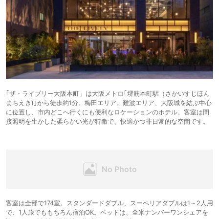
｢ザ・ライブリー大阪本町」は大阪メトロ｢堺筋本町駅（さかいすじほん
まちえき)｣から徒歩約1分。梅田エリア、難波エリア、大阪城を結ぶ中心
に位置し、市内どこへ行くにも便利なロケーションのホテル。客室は間
接照明を生かした柔らかい光が特徴で、快適かつ非日常的な空間です。
客室は全部で174室。スタンダードダブル、スーペリアダブルは1～2人用
で、1人旅でももちろん宿泊OK。ベッドは、全米ナンバーワンシェアを