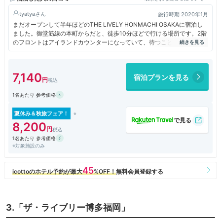
tyatya
旅行時期 2020年1月
まだオープンして半年ほどのTHE LIVELY HONMACHI OSAKAに宿泊し
ました。御堂筋線の本町からだと、徒歩10分ほどで行ける場所です。2階
のフロントはアイランドカウンターになっていて、待つことなくチェック
インができました。ロビーラウンジはソファーに色とりどりのクッショ
ン、背面には、スタイリッシュな雑貨とおしゃれな空間でした。
7,140
宿泊プランを見る
1名あたり 参考価格
夏休み＆秋旅フェア！
8,200
1名あたり 参考価格
※対象施設のみ
3.「ザ・ライブリー博多福岡」