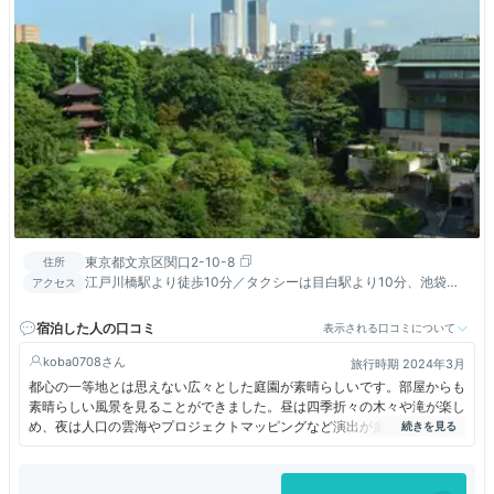
東京都文京区関口2-10-8
住所
江戸川橋駅より徒歩10分／タクシーは目白駅より10分、池袋
アクセス
駅・飯田橋駅より15分／土日祝日は池袋発無料シャトルバス運行
宿泊した人の口コミ
表示される口コミについて
koba0708
旅行時期 2024年3月
都心の一等地とは思えない広々とした庭園が素晴らしいです。部屋からも
素晴らしい風景を見ることができました。昼は四季折々の木々や滝が楽し
め、夜は人口の雲海やプロジェクトマッピングなど演出が多彩です。部屋
も広くてとてもおしゃれでした。