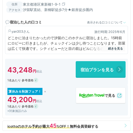
東京都港区東新橋1-9-1
住所
汐留駅直結、新橋駅徒歩7分★銀座徒歩圏内
アクセス
宿泊した人の口コミ
表示される口コミについて
yan303
旅行時期 2025年6月
どこかに泊まりたかったので汐留のこのホテルに宿泊しました。15時前
にロビーに行きましたが、チェックインは少し待つことになります。部屋
は広くて快適です。シティビューだと目の前はビルになるので景色を優先
するならベイビュー一択です。
43,248
宿泊プランを見る
1名あたり 参考価格
夏休み＆秋旅フェア！
43,200
1名あたり 参考価格
※対象施設のみ