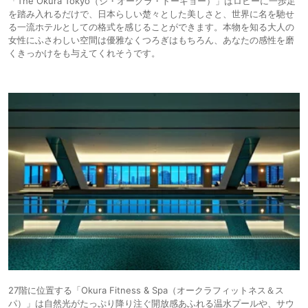
「The Okura Tokyo（ジ・オークラ・トーキョー）」はロビーに一歩足
を踏み入れるだけで、日本らしい楚々とした美しさと、世界に名を馳せ
る一流ホテルとしての格式を感じることができます。本物を知る大人の
女性にふさわしい空間は優雅なくつろぎはもちろん、あなたの感性を磨
くきっかけをも与えてくれそうです。
27階に位置する「Okura Fitness & Spa（オークラフィットネス＆ス
パ）」は自然光がたっぷり降り注ぐ開放感あふれる温水プールや、サウ