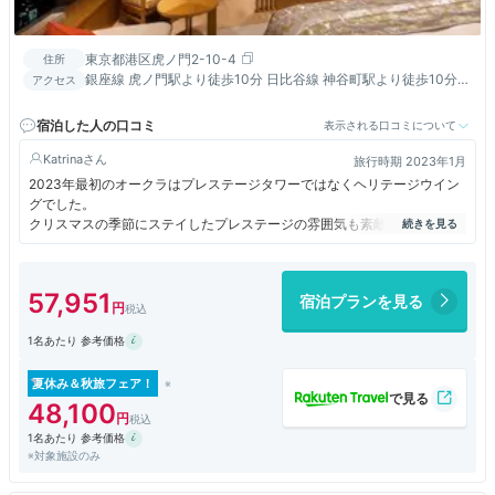
東京都港区虎ノ門2-10-4
住所
銀座線 虎ノ門駅より徒歩10分 日比谷線 神谷町駅より徒歩10分
アクセス
南北線 六本木一丁目駅より徒歩10分以内 東京駅よりタクシーに
て約15分
宿泊した人の口コミ
表示される口コミについて
Katrina
旅行時期 2023年1月
2023年最初のオークラはプレステージタワーではなくヘリテージウイン
グでした。
クリスマスの季節にステイしたプレステージの雰囲気も素敵でしたが、や
はりヘリテージはプライベート感があるし喧騒から離れてホッと一息つけ
る感じが好きです。
ダイナミックな高層階ならではの眺望や華やかな空間よりも、静かに落ち
57,951
宿泊プランを見る
着いて滞在を楽しみたい方におすすめです。
もし高層からの眺望を楽しみたいなら、クラブラウンジのあるプレステー
1名あたり 参考価格
ジタワーからも東京の夜景が十分に堪能出来ますし。
ヘリテージにもいくつかの客室タイプがありますが、今回はスチームサウ
ナなどの水周りがお部屋の内側？にあるワイドリビングタイプのお部屋を
夏休み＆秋旅フェア！
チョイス。ビューバスではありませんがそれはそれで気に入りました。
48,100
スタッフは慌ただしそうなプレステージよりも、こちらの方が穏やかで朗
1名あたり 参考価格
らかでフレンドリー。館内はプレステージよりも上質感で溢れているの
※対象施設のみ
に、不思議とアットホームな感じも魅力のひとつ。