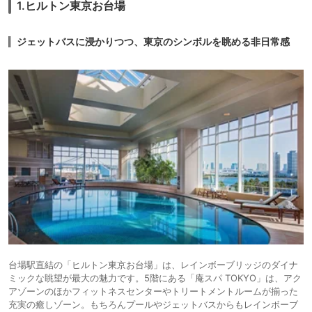
1.ヒルトン東京お台場
13.
箱根リトリート
ィラ・コ
icotto
楽天トラベル
villa 1/f（ワンバイ
ンドミニ
エフ）
アム
ジェットバスに浸かりつつ、東京のシンボルを眺める非日常感
48,718円〜
54,400円〜
14.
旅館
箱根 強羅 佳ら久
icotto
楽天トラベル
台場駅直結の「ヒルトン東京お台場」は、レインボーブリッジのダイナ
ミックな眺望が最大の魅力です。5階にある「庵スパ TOKYO」は、アク
アゾーンのほかフィットネスセンターやトリートメントルームが揃った
充実の癒しゾーン。もちろんプールやジェットバスからもレインボーブ