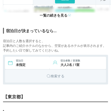
107,525円〜
107,500円〜
シティホ
6.
パレスホテル東京
icotto
楽天トラベル
テル
一覧の続きを見る
78,114円〜
7.
シティホ
フォーシーズンズホ
icotto
テル東京大手町
テル
宿泊日が決まっているなら…
12,460円〜
15,900円〜
8.
リゾート
浦安ブライトンホテ
宿泊日と人数を選択すると、
icotto
楽天トラベル
ル東京ベイ
ホテル
記事内のご紹介ホテルのなかから、空室があるホテルが表示されます。
予約したい日で探してみてくださいね。
9,756円〜
10,800円〜
リゾート
9.
大磯プリンスホテル
icotto
楽天トラベル
ホテル
宿泊日
宿泊者数 / 部屋数
未指定
大人2名 / 1室
17,054円〜
17,200円〜
10.
リゾート
ヒルトン小田原リ
icotto
楽天トラベル
ゾート＆スパ
ホテル
検索する
46,778円〜
49,800円〜
11.
リゾート
ホテルインディゴ
icotto
楽天トラベル
箱根強羅
ホテル
【東京都】
シティホ
12.
MALIBU HOTEL
icotto
テル
別荘・ヴ
74,977円〜
82,800円〜