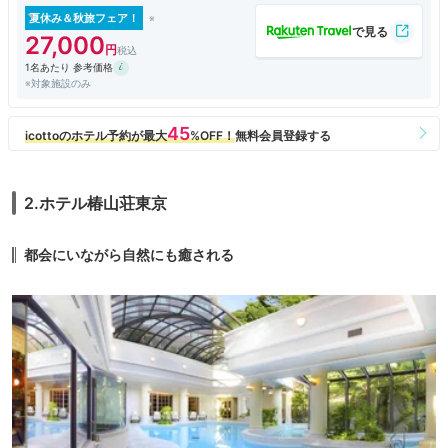
ラウンジの食べ物などはどんどん少なくなってきましたが贅沢な時間を味
夏休み＆秋旅フェア！
わえるのは 本当に幸せです 有難うございました
27,000
1名あたり 参考価格
※対象施設のみ
2.ホテル椿山荘東京
都会にいながら自然にも癒される