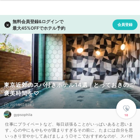
東京近郊のスパ付きホテル14選｜とっておきのご
褒美時間を♡
2025年02月28日
gypsophila
10
仕事にプライベートなど、毎日頑張ることがいっぱいあると思いま
す。心の中にもやもやが溜まりすぎるその前に、たまには自分を思
いっきり甘やかしてあげましょう◎そこでおすすめなのが、スパ付