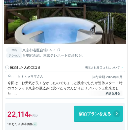
東京都港区台場1-9-1
住所
台場駅直結、東京テレポート徒歩10分、
アクセス
宿泊した人の口コミ
表示される口コミについて
ｍｉｋｉｋｏママ
旅行時期 2023年5月
今回は お天気が良くなかったのでちょっと残念でしたが連休スタート時
のコンラッド東京の激込みに比べたらのんびりとリフレッシュ出来まし
た
ただ 残念ながら スパ周辺の改装修理のために 使えなかったのが残念
でした
こちらのお台場ヒルトンだけは プールなども ダイヤモンド会員以外
22,114
宿泊プランを見る
は すべて有料なのでちょっと楽しみでしたが 今回は 仕方ありませ
ん
1名あたり 参考価格
結婚記念日の宿泊と伝えましたらお祝いの品を 持ってきてくださいまし
た