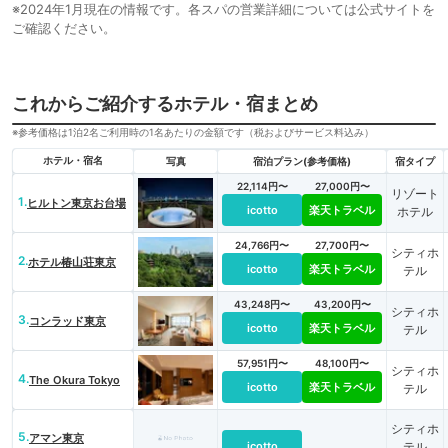
※2024年1月現在の情報です。各スパの営業詳細については公式サイトを
ご確認ください。
これからご紹介するホテル・宿まとめ
※参考価格は1泊2名ご利用時の1名あたりの金額です（税およびサービス料込み）
ホテル・宿名
写真
宿泊プラン(参考価格)
宿タイプ
22,114円〜
27,000円〜
リゾート
1.
ヒルトン東京お台場
icotto
楽天トラベル
ホテル
24,766円〜
27,700円〜
シティホ
2.
ホテル椿山荘東京
icotto
楽天トラベル
テル
43,248円〜
43,200円〜
シティホ
3.
コンラッド東京
icotto
楽天トラベル
テル
57,951円〜
48,100円〜
シティホ
4.
The Okura Tokyo
icotto
楽天トラベル
テル
シティホ
5.
アマン東京
icotto
テル