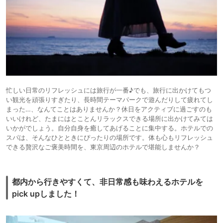
忙しい日常のリフレッシュには旅行が一番♪でも、旅行に出かけてもつ
い観光を頑張りすぎたり、長時間テーマパークで遊んだりして疲れてし
まった…、なんてことはありませんか？休日をアクティブに過ごすのも
いいけれど、たまにはとことんリラックスできる場所に出かけてみては
いかがでしょう。自分自身を癒してあげることに集中する。ホテルでの
スパは、そんなひとときにぴったりの場所です。体も心もリフレッシュ
できる贅沢なご褒美時間を、東京周辺のホテルで堪能しませんか？
都内から行きやすくて、非日常感も味わえるホテルを
pick upしました！