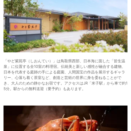
「やど紫苑亭（しおんてい）」は鳥取県西部、日本海に面した「皆生温
泉」に位置する全10室の料理宿。伝統美と新しい感性が融合する建物、
日本を代表する庭師の手による庭園、人間国宝の作品を展示するギャラ
リー、心落ち着く茶室など、創造と芸術の世界に身を委ねることがで
き、大人のための静かなお宿です。アクセスはJR「米子駅」から車で約1
5分。駅からの無料送迎（要予約）もあります。