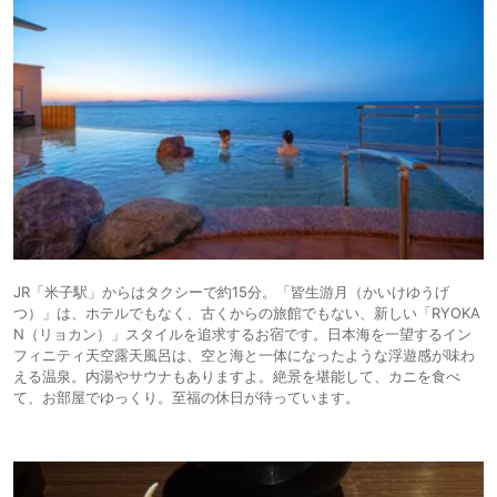
JR「米子駅」からはタクシーで約15分。「皆生游月（かいけゆうげ
つ）」は、ホテルでもなく、古くからの旅館でもない、新しい「RYOKA
N（リョカン）」スタイルを追求するお宿です。日本海を一望するイン
フィニティ天空露天風呂は、空と海と一体になったような浮遊感が味わ
える温泉。内湯やサウナもありますよ。絶景を堪能して、カニを食べ
て、お部屋でゆっくり。至福の休日が待っています。