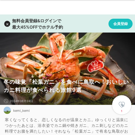
冬の味覚「松葉ガニ」を食べに鳥取へ！おいしい
カニ料理が食べられる旅館9選
2024年08月24日
kemi_kemi
1
寒くなってくると、恋しくなるのが温泉とカニ。ゆっくりと温泉に
つかったあとは、浴衣姿でカニ鍋や焼きガニ、カニ刺しなどのカニ
料理でお腹を満たしたい！それなら「松葉ガニ」で有名な鳥取がお