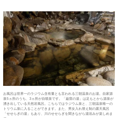
お風呂は世界一のラジウム含有量とも言われる三朝温泉のお湯。自家源
泉5ヵ所のうち、3ヵ所が自噴泉です。「巌窟の湯」は足もとから源泉が
湧き出している天然岩風呂。こちらではラジウム泉と、三朝温泉唯一の
トリウム泉に入ることができます。また、男女入れ替え制の露天風呂
「せせらぎの湯」もあり、川のせせらぎを聞きながら湯浴みが楽しめま