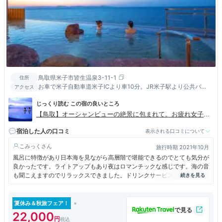
鳥取県米子市皆生温泉3-11-1
住所
お車で米子自動車道米子ICより車10分。JR米子駅より公共バ
アクセス
ス・タクシー利用で15分、米子空港よりタクシー利用で20分。
じっくり読む この宿の良いところ
【鳥取】オーシャンビューの絶景に包まれて。お疲れ女子を
癒す「皆生游月」
宿泊した人の口コミ
表示される口コミについて
こみっく
旅行時期 2021年10月
風呂に特徴があり日本海を見ながら高層階で堪能できるのでとても気分が
良かったです。ライトアップもあり夜はロマンチックな感じです。海の音
も聞こえますのでリラックスできました。ドリンクサービスやアメニティ
ーが充実しているので管内でゆったりと過ごすことが出来ます。
夏休み＆秋旅フェア！
22,000