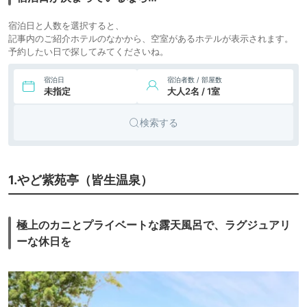
13,200円〜
8.
民宿
はわい温泉 望湖楼
宿泊日と人数を選択すると、
icotto
楽天トラベル
記事内のご紹介ホテルのなかから、空室があるホテルが表示されます。
予約したい日で探してみてくださいね。
13,200円〜
9.
旅館
岩井温泉 岩井屋
icotto
楽天トラベル
宿泊日
宿泊者数 / 部屋数
未指定
大人2名 / 1室
検索する
1.やど紫苑亭（皆生温泉）
極上のカニとプライベートな露天風呂で、ラグジュアリ
ーな休日を