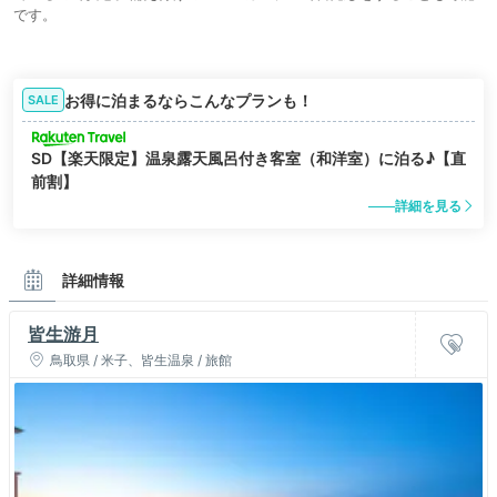
です。
お得に泊まるならこんなプランも！
SALE
SD【楽天限定】温泉露天風呂付き客室（和洋室）に泊る♪【直
前割】
詳細を見る
詳細情報
皆生游月
鳥取県 / 米子、皆生温泉 / 旅館