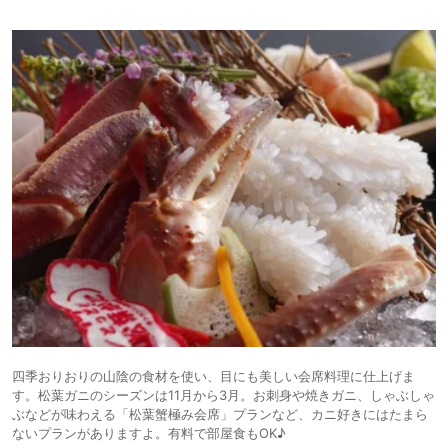
四季おりおりの山陰の食材を使い、目にも美しい会席料理に仕上げま
す。松葉ガニのシーズンは11月から3月。お刺身や焼きガニ、しゃぶしゃ
ぶなどが味わえる「松葉蟹極み会席」プランなど、カニ好きにはたまら
ないプランがありますよ。有料で部屋食もOK♪