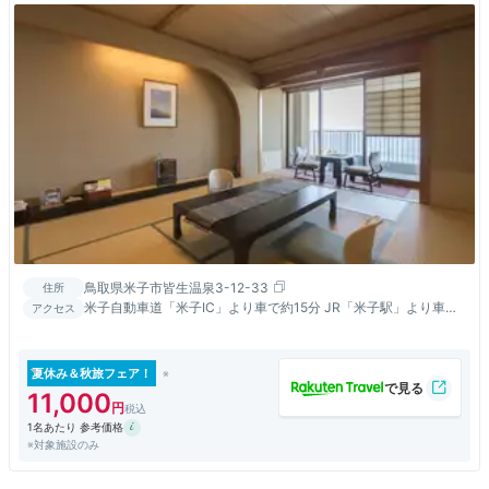
鳥取県米子市皆生温泉3-12-33
住所
米子自動車道「米子IC」より車で約15分 JR「米子駅」より車で
アクセス
約15分
夏休み＆秋旅フェア！
11,000
1名あたり 参考価格
※対象施設のみ