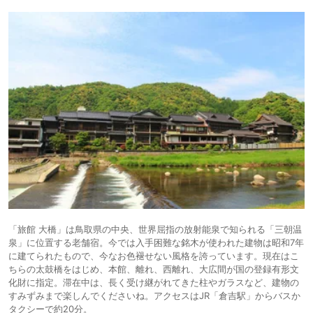
「旅館 大橋」は鳥取県の中央、世界屈指の放射能泉で知られる「三朝温
泉」に位置する老舗宿。今では入手困難な銘木が使われた建物は昭和7年
に建てられたもので、今なお色褪せない風格を誇っています。現在はこ
ちらの太鼓橋をはじめ、本館、離れ、西離れ、大広間が国の登録有形文
化財に指定。滞在中は、長く受け継がれてきた柱やガラスなど、建物の
すみずみまで楽しんでくださいね。アクセスはJR「倉吉駅」からバスか
タクシーで約20分。