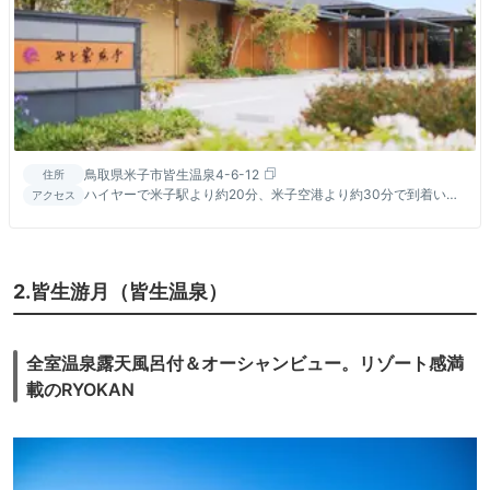
鳥取県米子市皆生温泉4-6-12
住所
ハイヤーで米子駅より約20分、米子空港より約30分で到着いた
アクセス
します。
2.皆生游月（皆生温泉）
全室温泉露天風呂付＆オーシャンビュー。リゾート感満
載のRYOKAN