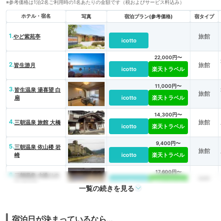
※参考価格は1泊2名ご利用時の1名あたりの金額です（税およびサービス料込み）
ホテル・宿名
写真
宿泊プラン(参考価格)
宿タイプ
1.
旅館
やど紫苑亭
icotto
22,000円〜
2.
旅館
皆生游月
icotto
楽天トラベル
11,000円〜
3.
皆生温泉 湯喜望 白
旅館
扇
icotto
楽天トラベル
14,300円〜
4.
旅館
三朝温泉 旅館 大橋
icotto
楽天トラベル
9,400円〜
5.
三朝温泉 依山楼 岩
旅館
崎
icotto
楽天トラベル
17,600円〜
6.
三朝温泉 木造りの
旅館
宿 橋津屋
icotto
楽天トラベル
一覧の続きを見る
7.
湖上に浮かぶ絶景の
9,900円〜
旅館
宿 はわい温泉 千年
icotto
楽天トラベル
亭
宿泊日が決まっているなら…