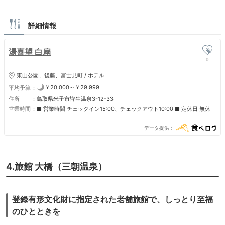
詳細情報
湯喜望 白扇
0
東山公園、後藤、富士見町 / ホテル
￥20,000～￥29,999
平均予算
住所
鳥取県米子市皆生温泉3-12-33
営業時間
■ 営業時間 チェックイン15:00、チェックアウト10:00 ■ 定休日 無休
データ提供
4.旅館 大橋（三朝温泉）
登録有形文化財に指定された老舗旅館で、しっとり至福
のひとときを