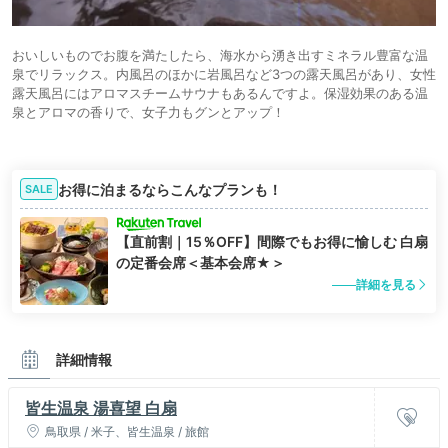
おいしいものでお腹を満たしたら、海水から湧き出すミネラル豊富な温
泉でリラックス。内風呂のほかに岩風呂など3つの露天風呂があり、女性
露天風呂にはアロマスチームサウナもあるんですよ。保湿効果のある温
泉とアロマの香りで、女子力もグンとアップ！
お得に泊まるならこんなプランも！
SALE
【直前割｜15％OFF】間際でもお得に愉しむ 白扇
の定番会席＜基本会席★＞
詳細を見る
詳細情報
皆生温泉 湯喜望 白扇
鳥取県 / 米子、皆生温泉 / 旅館