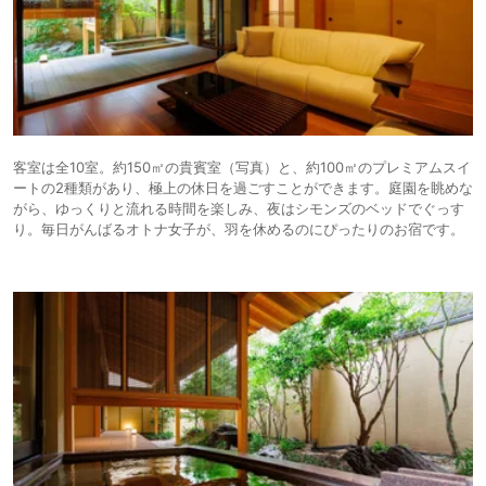
客室は全10室。約150㎡の貴賓室（写真）と、約100㎡のプレミアムスイ
ートの2種類があり、極上の休日を過ごすことができます。庭園を眺めな
がら、ゆっくりと流れる時間を楽しみ、夜はシモンズのベッドでぐっす
り。毎日がんばるオトナ女子が、羽を休めるのにぴったりのお宿です。