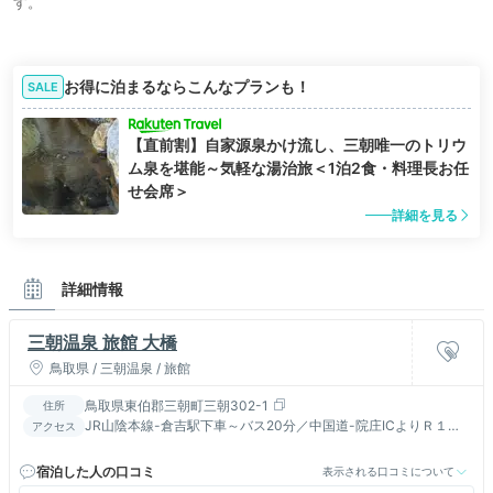
す。
お得に泊まるならこんなプランも！
SALE
【直前割】自家源泉かけ流し、三朝唯一のトリウ
ム泉を堪能～気軽な湯治旅＜1泊2食・料理長お任
せ会席＞
詳細を見る
詳細情報
三朝温泉 旅館 大橋
鳥取県 / 三朝温泉 / 旅館
鳥取県東伯郡三朝町三朝302-1
住所
JR山陰本線-倉吉駅下車～バス20分／中国道-院庄ICよりＲ１７
アクセス
９号を倉吉方面に約50分/ANA羽田～鳥取～バス～倉吉
宿泊した人の口コミ
表示される口コミについて