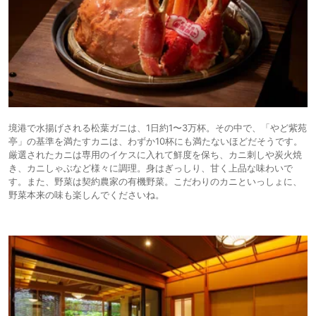
境港で水揚げされる松葉ガニは、1日約1〜3万杯。その中で、「やど紫苑
亭」の基準を満たすカニは、わずか10杯にも満たないほどだそうです。
厳選されたカニは専用のイケスに入れて鮮度を保ち、カニ刺しや炭火焼
き、カニしゃぶなど様々に調理。身はぎっしり、甘く上品な味わいで
す。また、野菜は契約農家の有機野菜。こだわりのカニといっしょに、
野菜本来の味も楽しんでくださいね。