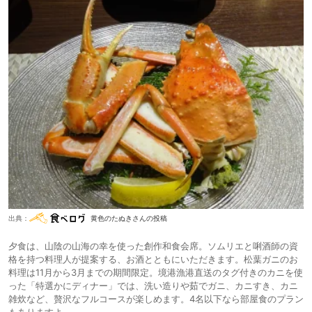
出典：
黄色のたぬきさんの投稿
夕食は、山陰の山海の幸を使った創作和食会席。ソムリエと唎酒師の資
格を持つ料理人が提案する、お酒とともにいただきます。松葉ガニのお
料理は11月から3月までの期間限定。境港漁港直送のタグ付きのカニを使
った「特選かにディナー」では、洗い造りや茹でガニ、カニすき、カニ
雑炊など、贅沢なフルコースが楽しめます。4名以下なら部屋食のプラン
もありますよ。