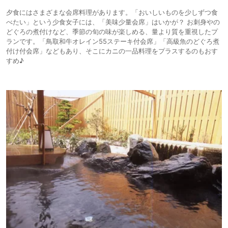
夕食にはさまざまな会席料理があります。「おいしいものを少しずつ食
べたい」という少食女子には、「美味少量会席」はいかが？ お刺身やの
どぐろの煮付けなど、季節の旬の味が楽しめる、量より質を重視したプ
ランです。「鳥取和牛オレイン55ステーキ付会席」「高級魚のどぐろ煮
付け付会席」などもあり、そこにカニの一品料理をプラスするのもおす
すめ♪