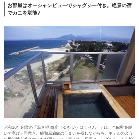
お部屋はオーシャンビューでジャグジー付き。絶景の宿
でカニを堪能♪
昭和30年創業の「湯喜望 白扇（ゆきぼう はくせん）」は、全館靴を脱
いで寛げる畳敷き。純和風旅館の佇まいを残しながらも、ホテルのよう