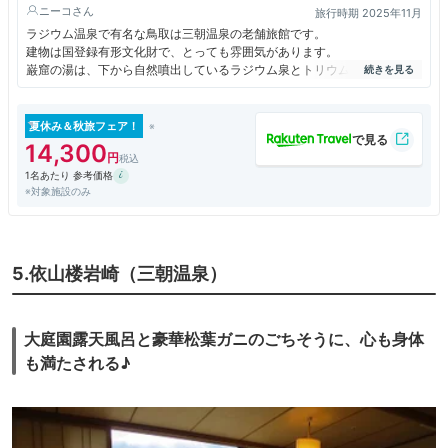
ニーコ
旅行時期 2025年11月
ラジウム温泉で有名な鳥取は三朝温泉の老舗旅館です。
建物は国登録有形文化財で、とっても雰囲気があります。
巌窟の湯は、下から自然噴出しているラジウム泉とトリウム泉の湯船があ
り、どちらも熱めでじんわりしみわたる良いお湯でした。
ラジウム温泉は、新陳代謝が活発になり、免疫力や自然治癒力が高まるの
だそうです。
夏休み＆秋旅フェア！
部屋もさすが登録有形文化財なだけあり素晴らしいのですが、そういった
14,300
建物であるがゆえに11月下旬だったので少し寒かったです。
1名あたり 参考価格
もっと寒い時期にはストーブとかがあるのかな？（エアコンはありまし
※対象施設のみ
た）
宿泊したのは蟹が目的で、夕食は活蟹極み会席をいただきましたが、本当
に蟹尽くしで蟹を堪能できました。
5.依山楼岩崎（三朝温泉）
大庭園露天風呂と豪華松葉ガニのごちそうに、心も身体
も満たされる♪