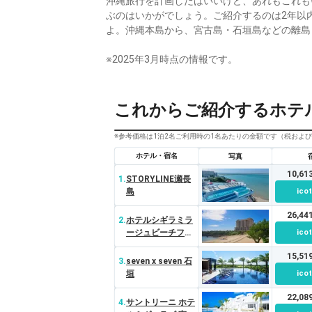
沖縄旅行を計画したはいいけど、あれもこれも
ぶのはいかがでしょう。ご紹介するのは2年以
よ。沖縄本島から、宮古島・石垣島などの離島
※2025年3月時点の情報です。
これからご紹介するホテ
※参考価格は1泊2名ご利用時の1名あたりの金額です（税およ
ホテル・宿名
写真
10,6
1.
STORYLINE瀬長
島
ico
26,4
2.
ホテルシギラミラ
ージュビーチフロ
ico
ント
15,5
3.
seven x seven 石
垣
ico
22,0
4.
サントリーニ ホテ