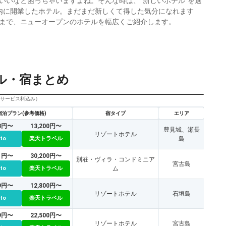
いいなと困っちゃいますよね。そんな時は、“新しいホテル”を選
内に開業したホテル。まだまだ新しくて得した気分になれます
まで、ニューオープンのホテルを幅広くご紹介します。
ル・宿まとめ
びサービス料込み）
宿泊プラン(参考価格)
宿タイプ
エリア
13円〜
13,200円〜
豊見城、瀬長
リゾートホテル
tto
楽天トラベル
島
41円〜
30,200円〜
別荘・ヴィラ・コンドミニア
宮古島
tto
楽天トラベル
ム
19円〜
12,800円〜
リゾートホテル
石垣島
tto
楽天トラベル
89円〜
22,500円〜
リゾートホテル
宮古島