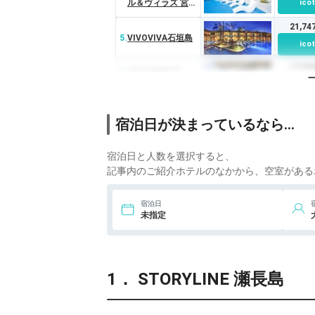
ル＆ヴィラズ 宮古
ico
島
21,7
5.
VIVOVIVA石垣島
ico
17,5
6.
SOUTHWEST
GRAND HOTEL
ico
21,0
7.
ヒルトン沖縄宮古
宿泊日が決まっているなら…
島リゾート
ico
9,30
宿泊日と人数を選択すると、
8.
レフ沖縄アリーナ
by ベッセルホテ
ico
記事内のご紹介ホテルのなかから、空室がある
ルズ
宿泊日
未指定
1． STORYLINE 瀬長島