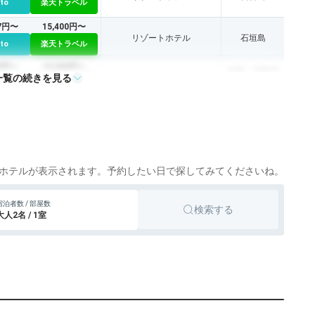
tto
楽天トラベル
47円〜
15,400円〜
リゾートホテル
石垣島
tto
楽天トラベル
50円〜
19,300円〜
那覇、国際通
一覧の続きを見る
シティホテル
tto
楽天トラベル
り
43円〜
21,000円〜
リゾートホテル
宮古島
tto
楽天トラベル
5円〜
6,700円〜
ビジネスホテル
沖縄、沖縄市
tto
楽天トラベル
ホテルが表示されます。予約したい日で探してみてくださいね。
宿泊者数 / 部屋数
検索する
大人2名 / 1室