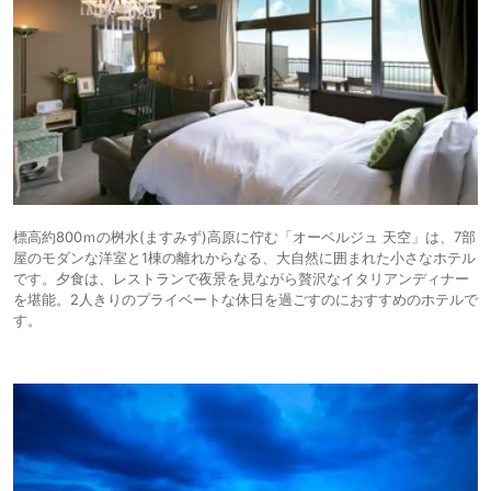
標高約800ｍの桝水(ますみず)高原に佇む「オーベルジュ 天空」は、7部
屋のモダンな洋室と1棟の離れからなる、大自然に囲まれた小さなホテル
です。夕食は、レストランで夜景を見ながら贅沢なイタリアンディナー
を堪能。2人きりのプライベートな休日を過ごすのにおすすめのホテルで
す。