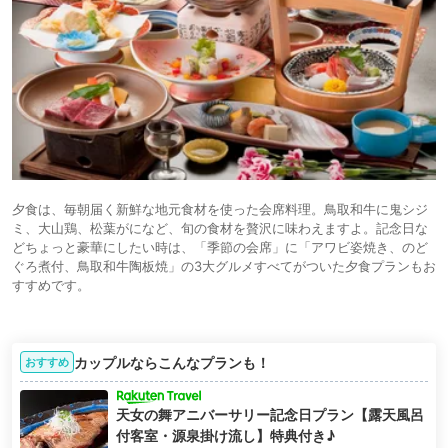
夕食は、毎朝届く新鮮な地元食材を使った会席料理。鳥取和牛に鬼シジ
ミ、大山鶏、松葉がになど、旬の食材を贅沢に味わえますよ。記念日な
どちょっと豪華にしたい時は、「季節の会席」に「アワビ姿焼き、のど
ぐろ煮付、鳥取和牛陶板焼」の3大グルメすべてがついた夕食プランもお
すすめです。
カップルならこんなプランも！
おすすめ
天女の舞アニバーサリー記念日プラン【露天風呂
付客室・源泉掛け流し】特典付き♪