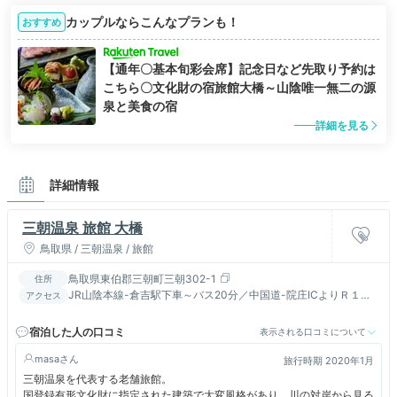
カップルならこんなプランも！
おすすめ
【通年〇基本旬彩会席】記念日など先取り予約は
こちら〇文化財の宿旅館大橋～山陰唯一無二の源
泉と美食の宿
詳細を見る
詳細情報
三朝温泉 旅館 大橋
鳥取県 / 三朝温泉 / 旅館
鳥取県東伯郡三朝町三朝302-1
住所
JR山陰本線-倉吉駅下車～バス20分／中国道-院庄ICよりＲ１７
アクセス
９号を倉吉方面に約50分/ANA羽田～鳥取～バス～倉吉
宿泊した人の口コミ
表示される口コミについて
masa
旅行時期 2020年1月
三朝温泉を代表する老舗旅館。
国登録有形文化財に指定された建築で大変風格があり、川の対岸から見る