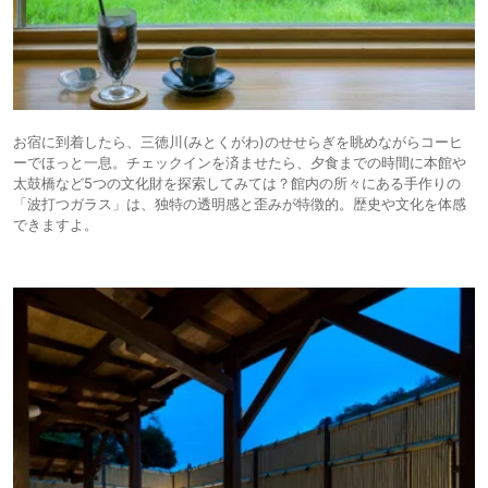
お宿に到着したら、三徳川(みとくがわ)のせせらぎを眺めながらコーヒ
ーでほっと一息。チェックインを済ませたら、夕食までの時間に本館や
太鼓橋など5つの文化財を探索してみては？館内の所々にある手作りの
「波打つガラス」は、独特の透明感と歪みが特徴的。歴史や文化を体感
できますよ。