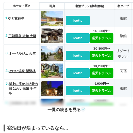
ホテル・宿名
写真
宿泊プラン(参考価格)
宿タイプ
1.
旅館
やど紫苑亭
icotto
14,300円〜
2.
旅館
三朝温泉 旅館 大橋
icotto
楽天トラベル
30,800円〜
リゾート
3.
オーベルジュ 天空
icotto
楽天トラベル
ホテル
13,200円〜
4.
民宿
はわい温泉 望湖楼
icotto
楽天トラベル
5.
湖上に浮かぶ絶景の
9,900円〜
旅館
宿 はわい温泉 千年
icotto
楽天トラベル
亭
9,900円〜
9,900円〜
6.
三朝薬師の湯 万翆
旅館
icotto
楽天トラベル
楼
一覧の続きを見る
21,800円〜
22,000円〜
7.
旅館
皆生游月
icotto
楽天トラベル
宿泊日が決まっているなら…