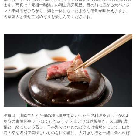
ます。写真は「元祖幸助湯」の湖上露天風呂。目の前に広がる大パノラ
マの東郷湖がひろがり、湖と一体になったような感覚が味わえますよ。
客室露天と併せて湯めぐりを楽しんでくださいね。
夕食は、山陰でとれた旬の地元食材を活かした会席料理を召し上がれ♪
鳥取の東伯和牛(とうはくわぎゅう)と大山どりは鉄板焼き、大山豚は野
菜と一緒にせいろ蒸し、日本海でとれたのどぐろは塩焼きにして、山と
海の幸を堪能♡美味しいものを目の前に、大好きな彼と一緒に食べれば