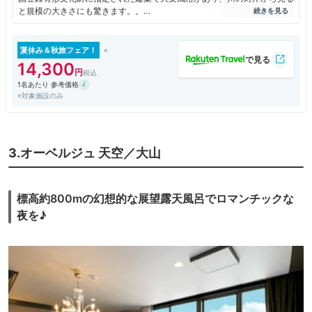
と規模の大きさにも驚きます。。
カニシーズンに行ったので、美味しいカニを使った素晴らしいお料理をい
ただきました。
川沿いの露天風呂で、景色を眺めながらの入浴は心身ともに癒されまし
夏休み＆秋旅フェア！
た。
14,300
1名あたり 参考価格
※対象施設のみ
3.オーベルジュ 天空／大山
標高約800mの幻想的な展望露天風呂でロマンチックな
夜を♪