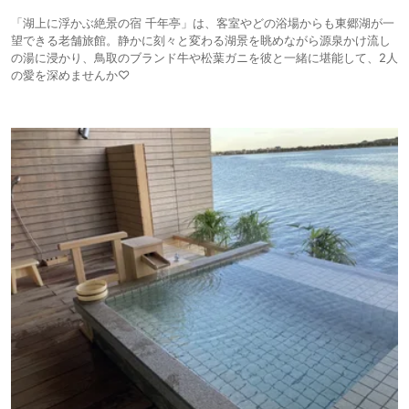
「湖上に浮かぶ絶景の宿 千年亭」は、客室やどの浴場からも東郷湖が一
望できる老舗旅館。静かに刻々と変わる湖景を眺めながら源泉かけ流し
の湯に浸かり、鳥取のブランド牛や松葉ガニを彼と一緒に堪能して、2人
の愛を深めませんか♡