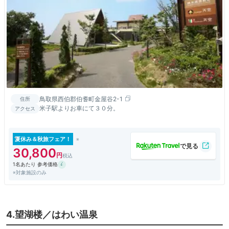
鳥取県西伯郡伯耆町金屋谷2-1
住所
米子駅よりお車にて３０分。
アクセス
夏休み＆秋旅フェア！
30,800
1名あたり 参考価格
※対象施設のみ
4.望湖楼／はわい温泉