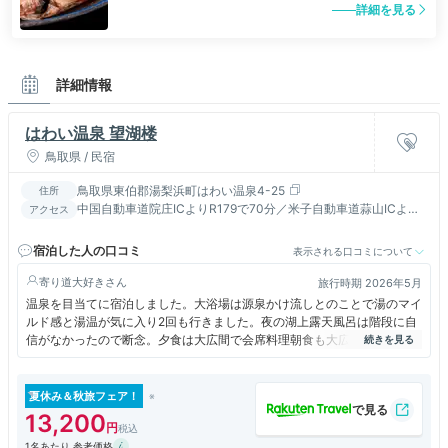
詳細を見る
詳細情報
はわい温泉 望湖楼
鳥取県 / 民宿
鳥取県東伯郡湯梨浜町はわい温泉4-25
住所
中国自動車道院庄ICよりR179で70分／米子自動車道蒜山ICより
アクセス
R313で45分／山陰本線松崎駅・倉吉駅より車15分
宿泊した人の口コミ
表示される口コミについて
寄り道大好き
旅行時期 2026年5月
温泉を目当てに宿泊しました。大浴場は源泉かけ流しとのことで湯のマイ
ルド感と湯温が気に入り2回も行きました。夜の湖上露天風呂は階段に自
信がなかったので断念。夕食は大広間で会席料理朝食も大広間でビュッフ
ェ。量は満足。椅子席で楽でした。部屋は和室。水回りは快適だった。
夏休み＆秋旅フェア！
13,200
1名あたり 参考価格