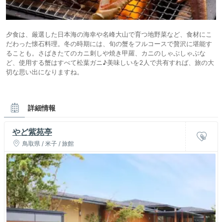
夕食は、厳選した日本海の海幸や名峰大山で育つ地野菜など、食材にこ
だわった懐石料理。冬の時期には、旬の蟹をフルコースで贅沢に堪能す
ることも。さばきたてのカニ刺しや焼き甲羅、カニのしゃぶしゃぶな
ど、使用する蟹はすべて松葉ガニ♪美味しいを2人で共有すれば、旅の大
切な思い出になりますね。
詳細情報
やど紫苑亭
鳥取県 / 米子 / 旅館