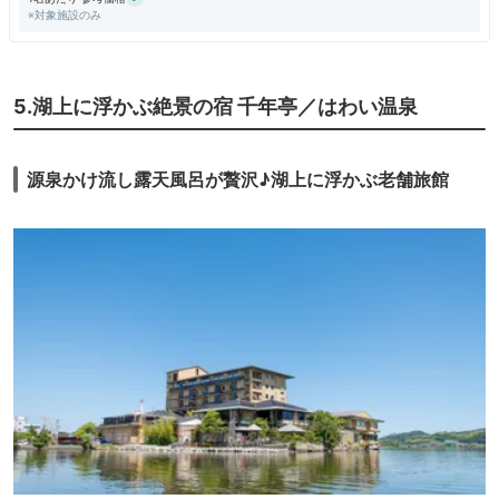
※対象施設のみ
5.湖上に浮かぶ絶景の宿 千年亭／はわい温泉
源泉かけ流し露天風呂が贅沢♪湖上に浮かぶ老舗旅館