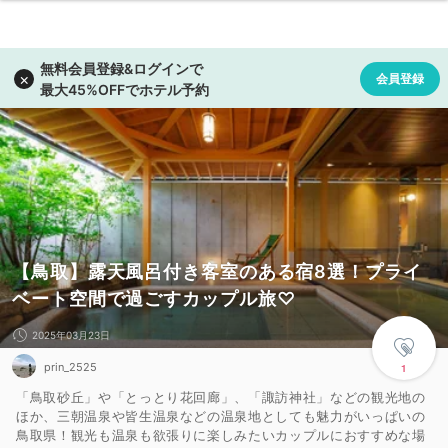
【鳥取】露天風呂付き客室のある宿8選！プライ
ベート空間で過ごすカップル旅♡
2025年03月23日
prin_2525
1
「鳥取砂丘」や「とっとり花回廊」、「諏訪神社」などの観光地の
ほか、三朝温泉や皆生温泉などの温泉地としても魅力がいっぱいの
鳥取県！観光も温泉も欲張りに楽しみたいカップルにおすすめな場