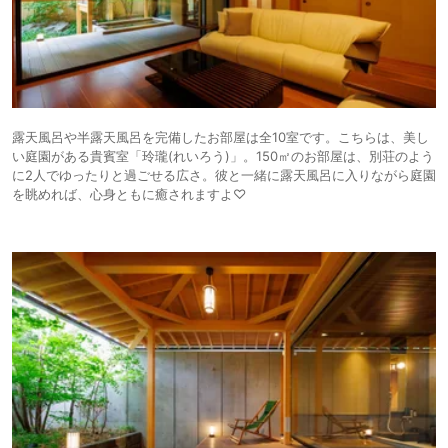
露天風呂や半露天風呂を完備したお部屋は全10室です。こちらは、美し
い庭園がある貴賓室「玲瓏(れいろう)」。150㎡のお部屋は、別荘のよう
に2人でゆったりと過ごせる広さ。彼と一緒に露天風呂に入りながら庭園
を眺めれば、心身ともに癒されますよ♡