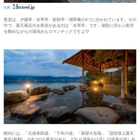
出典：
客室は、夕陽亭・水琴亭・新秋亭・湖翠庵の4つに分かれています。その
中で、露天風呂付き客室があるのは「水琴亭」です。湖面に浮かぶ夜空
を眺めながらの湯浴みもロマンチックですよ♡
館内には、「元祖幸助湯」「千年の湯」「展望大浴場」「貸切湖上露天
風呂(有料)」の4つのお風呂があり、どれも源泉かけ流しの温泉が楽しめ