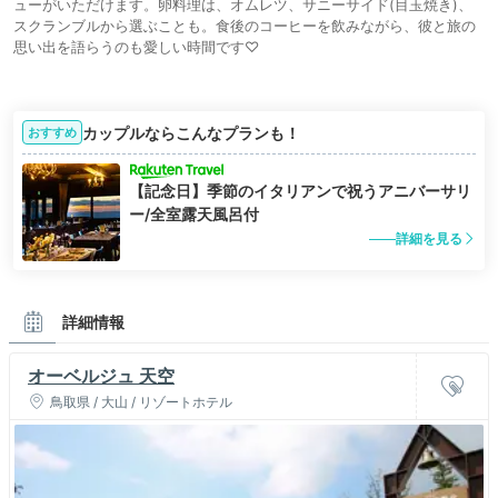
ューがいただけます。卵料理は、オムレツ、サニーサイド(目玉焼き)、
スクランブルから選ぶことも。食後のコーヒーを飲みながら、彼と旅の
思い出を語らうのも愛しい時間です♡
カップルならこんなプランも！
おすすめ
【記念日】季節のイタリアンで祝うアニバーサリ
ー/全室露天風呂付
詳細を見る
詳細情報
オーベルジュ 天空
鳥取県 / 大山 / リゾートホテル