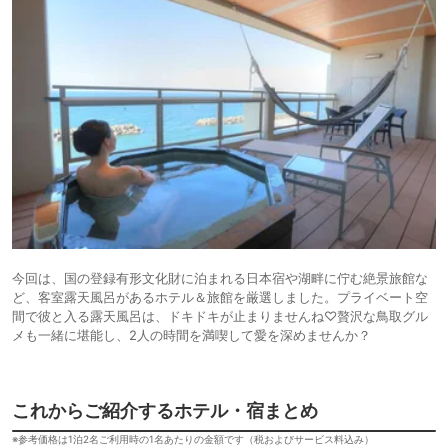
今回は、国の登録有形文化財に泊まれる日本宿や湖畔に佇む絶景旅館な
ど、客室露天風呂があるホテル＆旅館を厳選しました。プライベート空
間で彼と入る露天風呂は、ドキドキが止まりませんね♡贅沢な鳥取グル
メも一緒に堪能し、2人の時間を満喫して愛を深めませんか？
これからご紹介するホテル・宿まとめ
※参考価格は1泊2名ご利用時の1名あたりの金額です（税およびサービス料込み）