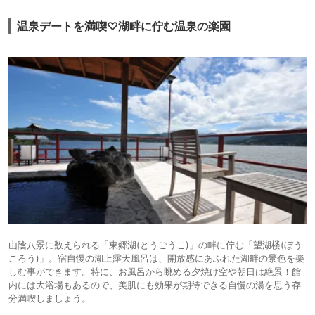
温泉デートを満喫♡湖畔に佇む温泉の楽園
山陰八景に数えられる「東郷湖(とうごうこ)」の畔に佇む「望湖楼(ぼう
ころう)」。宿自慢の湖上露天風呂は、開放感にあふれた湖畔の景色を楽
しむ事ができます。特に、お風呂から眺める夕焼け空や朝日は絶景！館
内には大浴場もあるので、美肌にも効果が期待できる自慢の湯を思う存
分満喫しましょう。