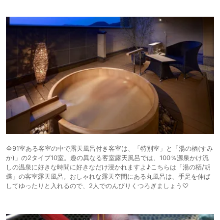
全91室ある客室の中で露天風呂付き客室は、「特別室」と「湯の栖(すみ
か)」の2タイプ10室。趣の異なる客室露天風呂では、100％源泉かけ流
しの温泉に好きな時間に好きなだけ浸かれますよ♪こちらは「湯の栖/胡
蝶」の客室露天風呂。おしゃれな露天空間にある丸風呂は、手足を伸ば
してゆったりと入れるので、2人でのんびりくつろぎましょう♡