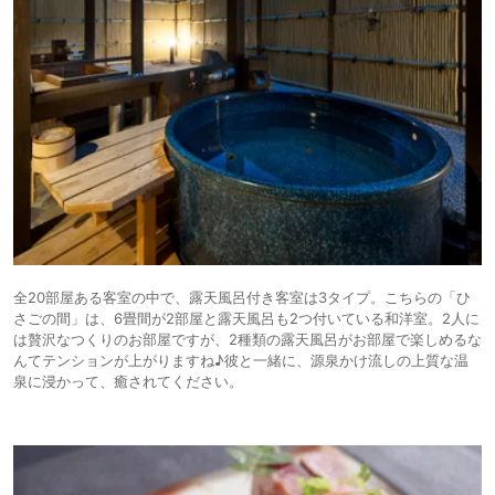
全20部屋ある客室の中で、露天風呂付き客室は3タイプ。こちらの「ひ
さごの間」は、6畳間が2部屋と露天風呂も2つ付いている和洋室。2人に
は贅沢なつくりのお部屋ですが、2種類の露天風呂がお部屋で楽しめるな
んてテンションが上がりますね♪彼と一緒に、源泉かけ流しの上質な温
泉に浸かって、癒されてください。