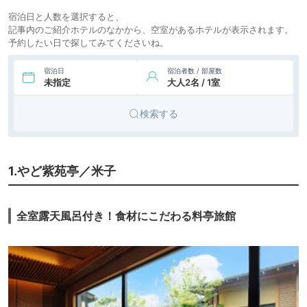
8.
皆生温泉 四季を奏
9,725円〜
7,300円〜
宿泊日と人数を選択すると、
旅館
でるさらさの宿 皆
icotto
楽天トラベル
記事内のご紹介ホテルのなかから、空室があるホテルが表示されます。
生つるや
予約したい日で探してみてくださいね。
宿泊日
宿泊者数 / 部屋数
未指定
大人2名 / 1室
検索する
1.やど紫苑亭／米子
全室露天風呂付き！食材にこだわる料亭旅館