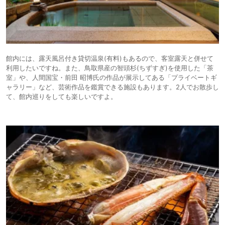
館内には、露天風呂付き貸切温泉(有料)もあるので、客室露天と併せて
利用したいですね。また、鳥取県産の智頭杉(ちずすぎ)を使用した「茶
室」や、人間国宝・前田 昭博氏の作品が展示してある「プライベートギ
ャラリー」など、芸術作品を鑑賞できる施設もあります。2人でお散歩し
て、館内巡りをしても楽しいですよ。