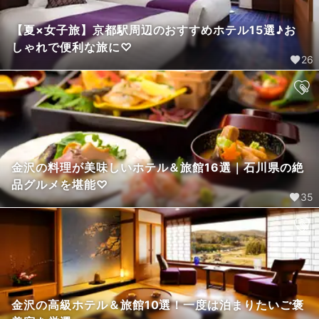
【夏×女子旅】京都駅周辺のおすすめホテル15選♪お
しゃれで便利な旅に♡
26
金沢の料理が美味しいホテル＆旅館16選｜石川県の絶
品グルメを堪能♡
35
金沢の高級ホテル＆旅館10選！一度は泊まりたいご褒