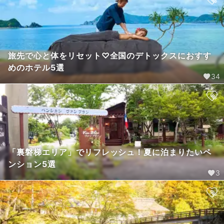
旅先で心と体をリセット♡全国のデトックスにおすす
めのホテル5選
34
「裏磐梯エリア」でリフレッシュ！夏に泊まりたいペ
ンション5選
3