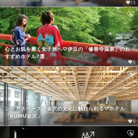
13
心とお肌を磨く女子旅へ♡伊豆の「修善寺温泉」のお
すすめホテル7選
6
シェアスペースで金沢の文化に触れられる♡ホテル
「KUMU金沢」
5