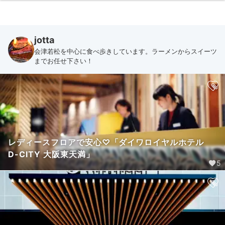
jotta
会津若松を中心に食べ歩きしています。ラーメンからスイーツ
までお任せ下さい！
レディースフロアで安心♡「ダイワロイヤルホテル
D-CITY 大阪東天満」
5