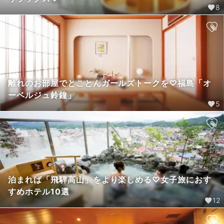
8
離れのお部屋でとことんガールズトークを♡福島「オ
ーベルジュ鈴鐘」
5
泊まれば「飛騨高山」をより楽しめる♡女子旅におす
すめホテル10選
12