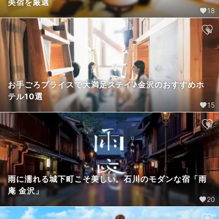
美宿を厳選
18
お手ごろプライスで大満足ステイ♪金沢のおすすめホ
テル10選
15
雨に濡れる城下町こそ美しい。石川のモダンな宿「雨
庵 金沢」
20