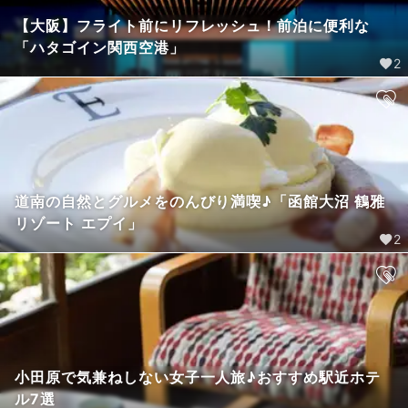
【大阪】フライト前にリフレッシュ！前泊に便利な
「ハタゴイン関西空港」
2
道南の自然とグルメをのんびり満喫♪「函館大沼 鶴雅
リゾート エプイ」
2
小田原で気兼ねしない女子一人旅♪おすすめ駅近ホテ
ル7選