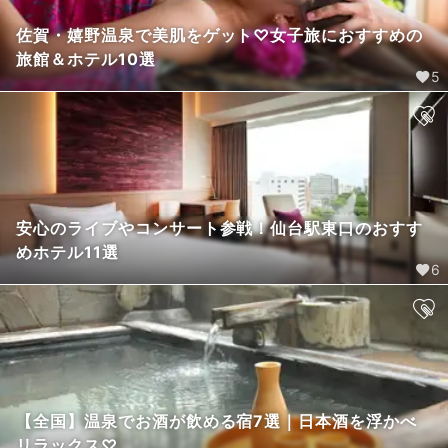
佐賀・嬉野温泉で美肌をゲット♡女子旅におすすめの
旅館＆ホテル10選
5
安心のライブやコンサート参戦！仙台駅東口のおすす
めホテル11選
6
【全国】温泉でお酒が飲める宿7選｜日本酒を浮かべ
リラックス♡