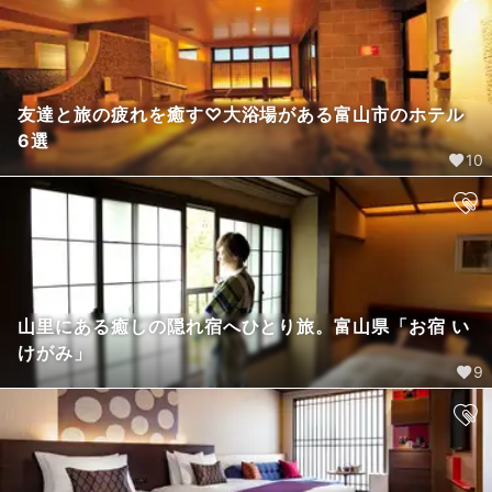
友達と旅の疲れを癒す♡大浴場がある富山市のホテル
6選
10
山里にある癒しの隠れ宿へひとり旅。富山県「お宿 い
けがみ」
9