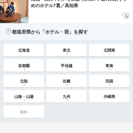
めのホテル7選／高知県
都道府県から「ホテル・宿」を探す
北海道
東北
北関東
首都圏
甲信越
東海
北陸
近畿
四国
山陰・山陽
九州
沖縄県
海外