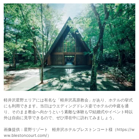
軽井沢星野エリアには有名な「軽井沢高原教会」があり、ホテルの挙式
にも利用できます。当日はウエディングドレス姿でホテルの中庭を通
り、そのまま教会へ向かうという素敵な体験も♡結婚式やイベント時以
外は自由に見学できるので、ぜひ滞在中に訪れてみましょう。
画像提供：星野リゾート 軽井沢ホテルブレストンコート様（https://w
ww.blestoncourt.com/）