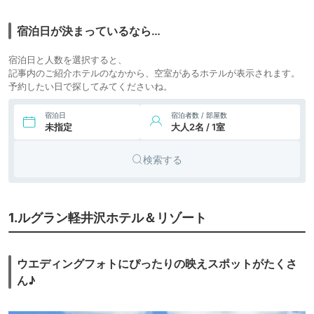
11,335円〜
9,900円〜
7.
リゾート
ゆとりろ軽井沢ホテ
ル
icotto
楽天トラベル
ホテル
宿泊日が決まっているなら…
17,720円〜
16,500円〜
8.
リゾート
軽井沢プリンスホテ
宿泊日と人数を選択すると、
ル ウエスト
icotto
楽天トラベル
ホテル
記事内のご紹介ホテルのなかから、空室があるホテルが表示されます。
予約したい日で探してみてくださいね。
宿泊日
宿泊者数 / 部屋数
未指定
大人2名 / 1室
検索する
1.ルグラン軽井沢ホテル＆リゾート
ウエディングフォトにぴったりの映えスポットがたくさ
ん♪