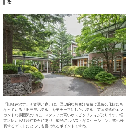
を
「旧軽井沢ホテル音羽ノ森」は、歴史的な純西洋建築で重要文化財にも
なっている「旧三笠ホテル」をモチーフにしたホテル。英国様式のエレ
ガントな雰囲気の中に、スタッフの高いホスピタリティが光ります。軽
井沢駅から徒歩約12分にあり、観光にもベストなロケーション。式へ来
賓するゲストにとっても喜ばれるポイントですね。