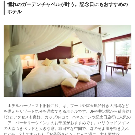
憧れのガーデンチャペルが叶う。記念日にもおすすめの
ホテル
「ホテルハーヴェスト旧軽井沢」は、プールや露天風呂付き大浴場など
を備えたリゾート気分を満喫できるホテルです。JR軽井沢駅から徒歩約1
1分とアクセスも良好。カップルには、ハネムーンや記念日旅行に人気の
「アニバーサリーツイン」のお部屋がおすすめです。ハリウッドツイン
の天蓋つきベッドと大きな窓。非日常な空間で、森のそよ風を招き入れ
ながら、2人でまったり「お昼寝タイム」なんて過ごし方も素敵♡