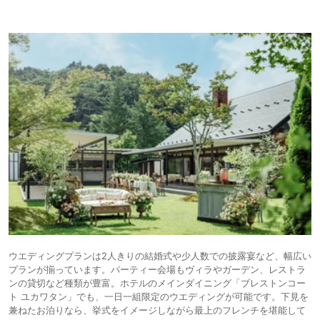
ウエディングプランは2人きりの結婚式や少人数での披露宴など、幅広い
プランが揃っています。パーティー会場もヴィラやガーデン、レストラ
ンの貸切など種類が豊富。ホテルのメインダイニング「ブレストンコー
ト ユカワタン」でも、一日一組限定のウエディングが可能です。下見を
兼ねたお泊りなら、挙式をイメージしながら最上のフレンチを堪能して