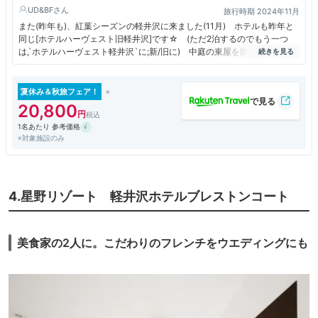
UD&BF
旅行時期 2024年11月
また(昨年も)、紅葉シーズンの軽井沢に来ました(11月) ホテルも昨年と
同じ[ホテルハーヴェスト旧軽井沢]です☆ (ただ2泊するのでもう一つ
は,`ホテルハーヴェスト軽井沢`に;新/旧に) 中庭の東屋を散歩すると/食
堂の光が輪をかけて、鮮やかな紅葉がいっぱいに♪
でも、クリスマスツリーは12月でも良いのね！
夏休み＆秋旅フェア！
20,800
1名あたり 参考価格
※対象施設のみ
4.星野リゾート 軽井沢ホテルブレストンコート
美食家の2人に。こだわりのフレンチをウエディングにも