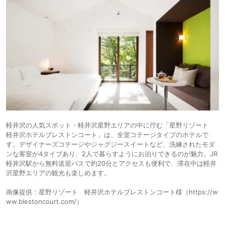
軽井沢の人気スポット・軽井沢星野エリアの中に佇む「星野リゾート
軽井沢ホテルブレストンコート」は、全室コテージタイプのホテルで
す。デザイナーズコテージやジャグジースイートなど、洗練されたモダ
ンな客室が4タイプあり、2人で暮らすようにお泊りできるのが魅力。JR
軽井沢駅から無料送迎バスで約20分とアクセスも便利で、滞在中は軽井
沢星野エリアの観光も楽しめます。
画像提供：星野リゾート 軽井沢ホテルブレストンコート様（https://w
ww.blestoncourt.com/）