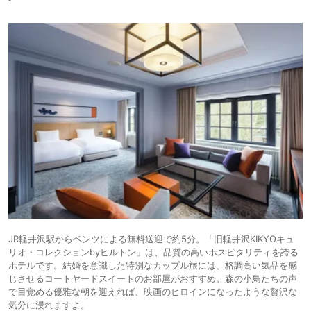
JR軽井沢駅からベンツによる無料送迎で約5分。「旧軽井沢KIKYOキュ
リオ・コレクションbyヒルトン」は、品質の高いホスピタリティを誇る
ホテルです。結婚を意識した特別なカップル旅には、格調高い気品を感
じさせるコートヤードスイートのお部屋がおすすめ。森の小鳥たちの声
で目覚める優雅な朝を迎えれば、映画のヒロインになったような贅沢な
気分に浸れますよ。