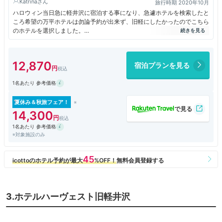
Katrina
旅行時期 2020年10月
ハロウィン当日急に軽井沢に宿泊する事になり、急遽ホテルを検索したと
ころ希望の万平ホテルは勿論予約が出来ず、旧軽にしたかったのでこちら
のホテルを選択しました。
館内はあちらこちらのハロウィン装飾が可愛らしく、またお庭の木々の紅
葉も美しくリフレッシュ出来ました。
ディナーはフレンチのコースを頂きましたが、独創的でインパクトがあり
12,870
宿泊プランを見る
食材もさすがに新鮮で満足度が高かったです。
ですが肝心のお部屋はイマイチ…残っていた数室のお部屋の中でも広めな
1名あたり 参考価格
お部屋を選びましたが35㎡と狭く、特にバスルームはビジネスホテルの
レベルに感じました。
自分にとって水回りの快適さは重要なので、かなり辛かったですね。
夏休み＆秋旅フェア！
一階だった為テラスが付いていて、そこから軽井沢の新鮮な空気を楽しめ
14,300
る事は良かったです。
1名あたり 参考価格
※対象施設のみ
3.ホテルハーヴェスト旧軽井沢