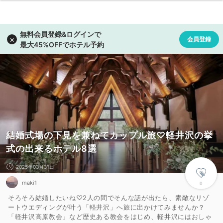
結婚式場の下見を兼ねてカップル旅♡軽井沢の挙
式の出来るホテル8選
2025年03月31日
maki1
0
そろそろ結婚したいね♡2人の間でそんな話が出たら、素敵なリゾ
ートウエディングが叶う「軽井沢」へ旅に出かけてみませんか？
「軽井沢高原教会」など歴史ある教会をはじめ、軽井沢にはおしゃ