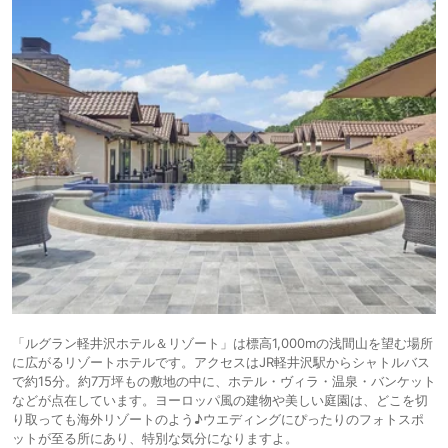
「ルグラン軽井沢ホテル＆リゾート」は標高1,000mの浅間山を望む場所
に広がるリゾートホテルです。アクセスはJR軽井沢駅からシャトルバス
で約15分。約7万坪もの敷地の中に、ホテル・ヴィラ・温泉・バンケット
などが点在しています。ヨーロッパ風の建物や美しい庭園は、どこを切
り取っても海外リゾートのよう♪ウエディングにぴったりのフォトスポ
ットが至る所にあり、特別な気分になりますよ。