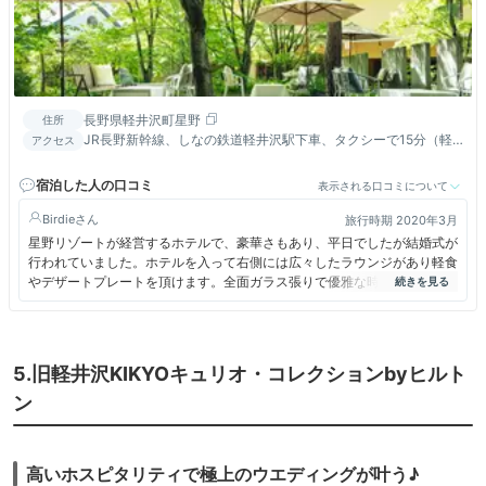
長野県軽井沢町星野
住所
JR長野新幹線、しなの鉄道軽井沢駅下車、タクシーで15分（軽
アクセス
井沢駅より定時運行シャトルバスあり）
宿泊した人の口コミ
表示される口コミについて
Birdie
旅行時期 2020年3月
星野リゾートが経営するホテルで、豪華さもあり、平日でしたが結婚式が
行われていました。ホテルを入って右側には広々したラウンジがあり軽食
やデザートプレートを頂けます。全面ガラス張りで優雅な時間を過ごせま
した。
5.旧軽井沢KIKYOキュリオ・コレクションbyヒルト
ン
高いホスピタリティで極上のウエディングが叶う♪