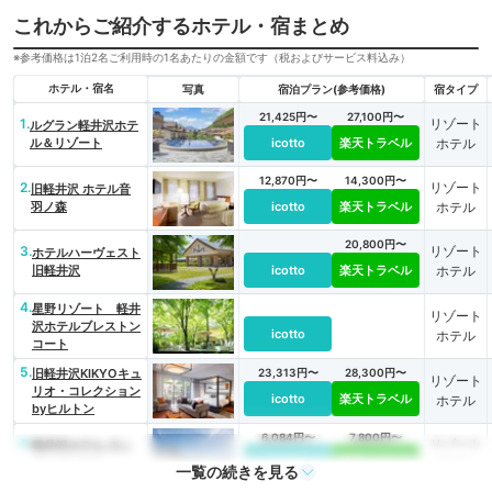
これからご紹介するホテル・宿まとめ
※参考価格は1泊2名ご利用時の1名あたりの金額です（税およびサービス料込み）
ホテル・宿名
写真
宿泊プラン(参考価格)
宿タイプ
21,425円〜
27,100円〜
1.
リゾート
ルグラン軽井沢ホテ
ル＆リゾート
icotto
楽天トラベル
ホテル
12,870円〜
14,300円〜
2.
リゾート
旧軽井沢 ホテル音
羽ノ森
icotto
楽天トラベル
ホテル
20,800円〜
3.
リゾート
ホテルハーヴェスト
旧軽井沢
icotto
楽天トラベル
ホテル
4.
星野リゾート 軽井
リゾート
沢ホテルブレストン
icotto
ホテル
コート
5.
旧軽井沢KIKYOキュ
23,313円〜
28,300円〜
リゾート
リオ・コレクション
icotto
楽天トラベル
ホテル
byヒルトン
6,084円〜
7,800円〜
6.
リゾート
軽井沢ホテル ロン
ギングハウス
icotto
楽天トラベル
ホテル
一覧の続きを見る