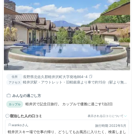
長野県北佐久郡軽井沢町大字発地864-4
住所
軽井沢駅・アウトレット・旧軽銀座より車で約15分（駅より無料
アクセス
送迎バス有／予約不要） 碓氷軽井沢ICより車で約15分
みんなの過ごし方
軽井沢で記念日旅行。 カップルで優雅に過ごす1泊2日
カップル
宿泊した人の口コミ
表示される口コミについて
wanko
旅行時期 2022年5月
軽井沢スキー場で仕事の帰り、どうしてもお風呂に入りたく、検索しまし