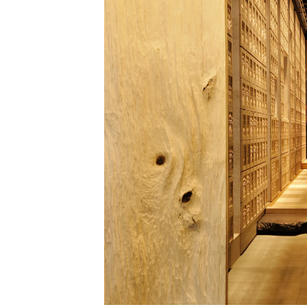
15.
ホテル東京ガー
デンパレス
ico
10,7
16.
サンシャインシ
ティプリンスホ
ico
テル