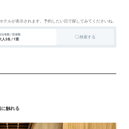
tto
楽天トラベル
86円〜
8,600円〜
ビジネスホテル
浅草
tto
楽天トラベル
ホテルが表示されます。予約したい日で探してみてくださいね。
10,800円〜
ビジネスホテル
八重洲
宿泊者数 / 部屋数
tto
楽天トラベル
検索する
大人2名 / 1室
別荘・ヴィラ・コンドミニアム
日本橋
tto
94円〜
14,300円〜
ビジネスホテル
銀座
tto
楽天トラベル
22円〜
31,500円〜
シティホテル
芝公園
tto
楽天トラベル
86円〜
15,200円〜
ビジネスホテル
赤坂
tto
楽天トラベル
緒に触れる
18円〜
27,700円〜
シティホテル
目白
tto
楽天トラベル