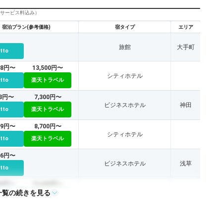
びサービス料込み）
宿泊プラン(参考価格)
宿タイプ
エリア
旅館
大手町
tto
78円〜
13,500円〜
シティホテル
tto
楽天トラベル
43円〜
7,300円〜
ビジネスホテル
神田
tto
楽天トラベル
59円〜
8,700円〜
シティホテル
tto
楽天トラベル
56円〜
ビジネスホテル
浅草
tto
98円〜
15,400円〜
一覧の続きを見る
旅館
浅草
tto
楽天トラベル
62円〜
18,800円〜
シティホテル
浅草