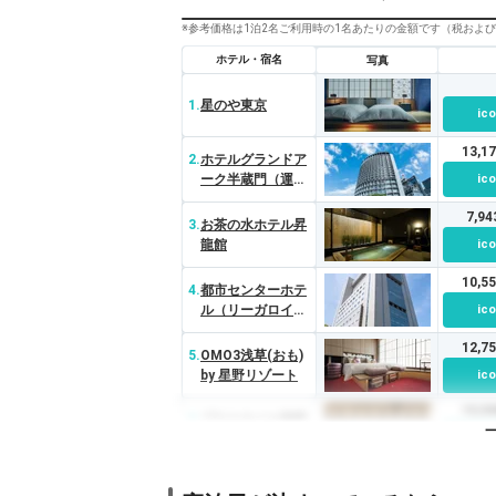
※参考価格は1泊2名ご利用時の1名あたりの金額です（税およ
ホテル・宿名
写真
1.
星のや東京
ico
13,1
2.
ホテルグランドア
ーク半蔵門（運営
ico
帝国ホテルグルー
7,9
プ）
3.
お茶の水ホテル昇
龍館
ico
10,5
4.
都市センターホテ
ル（リーガロイヤ
ico
ルホテルグルー
12,7
プ）
5.
OMO3浅草(おも)
by 星野リゾート
ico
15,5
6.
プロスタイル旅館
東京浅草
ico
13,6
7.
浅草ビューホテル