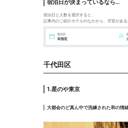
宿泊日が決まっているなら…
アネックス 六区
ico
7,7
8.
展望大浴場あさひ
宿泊日と人数を選択すると、
湯 ドーミーイン
ico
記事内のご紹介ホテルのなかから、空室がある
EXPRESS浅草
9.
ホテル龍名館東京
宿泊日
ico
未指定
10.
コンドミニアム
ico
ホテル 欅庵東京
日本橋
14,1
千代田区
11.
三井ガーデンホ
テル銀座五丁目
ico
29,2
12.
ザ・プリンス パ
ークタワー東京
ico
1.星のや東京
12,9
13.
ザ・センチュリ
オン クラシック
ico
大都会のど真ん中で洗練された和の情
赤坂
27,5
14.
ホテル椿山荘東
京
ico