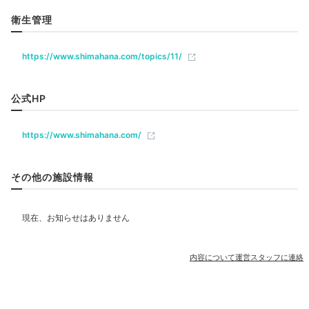
衛生管理
リラクゼーション
サウナ
水風呂
岩盤浴
エステ・マッサージ
https://www.shimahana.com/topics/11/
ジム・フィットネス
公式HP
飲食
レストラン
バー
カフェ
https://www.shimahana.com/
ベビー＆子供関連
その他の施設情報
キッズスペース
ベビーベッド
ベッドガード
部屋情報
和洋室
洋室
スイート
インターネット利用可能
Wi-Fi利用可能
内容について運営スタッフに連絡
露天風呂付客室
その他館内施設