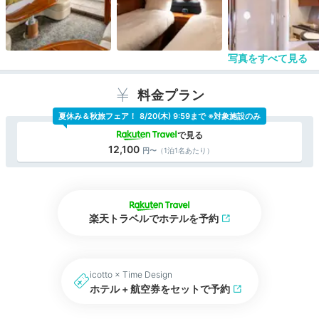
写真をすべて見る
料金プラン
夏休み＆秋旅フェア！
8/20(木) 9:59まで ※対象施設のみ
12,100
（1泊1名あたり）
楽天トラベルでホテルを予約
icotto × Time Design
ホテル + 航空券をセットで予約