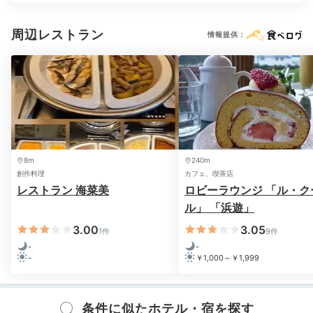
周辺レストラン
情報提供：
8m
240m
創作料理
カフェ、喫茶店
レストラン 海菜美
ロビーラウンジ 「ル・ク
ル」 「浜遊」
3.00
3.05
1件
9件
-
-
-
￥1,000～￥1,999
条件に似たホテル・宿を探す