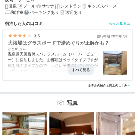
温泉
プール
サウナ
レストラン
キッズスペース
和洋室
パーキングあり
送迎あり
編集部おすすめの３つのポイント
宿泊した人の口コミ
もっと見る
露天風呂付きスイートにクルーザー泊。多彩な客室で好
みの滞在を
3.5
旅行時期 2021年7月
大浴場はグラスボードで湯めぐりが正解かも？
貸切露天風呂や屋外プールも♪ホテル時間を盛りあげる館
とと☆
内施設
温泉露天風呂付スパテラスルーム（ハーバービュ
ー）に宿泊しました。お部屋はベッドタイプですが
お肉派も魚派も大満足。淡路島グルメを満喫する3つのダ
イニング
靴を脱ぐタイプなので、小さい子供連れでも安心か
と思います。ベビーベッドを入れてもらった分少し
手狭になってしまいましたが、テラスが広く、部屋
露天に入った後には父娘は星空観察をしていまし
ホテルの紹介と売上のしくみ
た。お部屋は満足でしたが、大浴場が少し小さい印
象です。グラスボードで淡路夢泉景に行けるので、
ゆったり入りたい人は、そちらやニューアワジの大
写真
浴場で湯めぐりをするのがいいかもしれません。