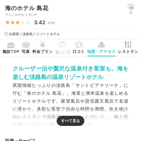
海のホテル 島花
5
ウミノホテル シマハナ
3.42
41件
兵庫県 / 淡路島 / リゾートホテル
施設TOP
写真
料金プラン
口コミ
地図・アクセス
レストラン
過ごし方
クルーザー泊や贅沢な温泉付き客室も。海を
楽しむ淡路島の温泉リゾートホテル
異国情緒たっぷりの淡路島「サントピアマリーナ」に
佇む「海のホテル 島花」。海景と洲本温泉を楽しめる
リゾートホテルです。展望風呂や貸切露天風呂で名湯
に浸かり、多彩な客室で自由な時間を満喫。吹き抜け
のレストランで淡路島グルメをいただいて…。海と空
を感じるホテルで最高の思い出作りを。
設備・サービス