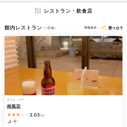
売店・ギフトショップ
クリーニングサービス
レストラン・飲食店
アメニティ
館内レストラン
（1店舗）
情報提供：
テレビ
冷蔵庫
エアコン
アイロン
ズボンプレッサー
スリッパ
セーフティボックス
洗浄機付トイレ
浴衣
歯ブラシ
カミソリ
メイク落とし
洗顔
化粧水
乳液
シャンプー
リンス
ボディソープ
タオル
バスタオル
くし・ブラシ
ドライヤー
お茶セット
キッチン
電子レンジ
電気ポット
加湿器
ブルーレイプレイヤー
※設備・アメニティは、確認が取れている情報を表示しています。
カフェ、バー
南風花
3.03
4件
-
-