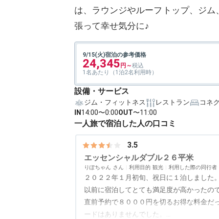
は、ラウンジやルーフトップ、ジム
張って幸せ気分に♪
9/15(火)宿泊の参考価格
24,345
1名あたり（1泊2名利用時）
設備・サービス
ジム・フィットネス
レストラン
コネ
IN
14:00〜0:00
OUT
〜11:00
一人旅で宿泊した人の口コミ
3.5
エッセンシャルダブル２６平米
りぽちゃん
利用目的
観光
利用した際の同行者
２０２２年１月初旬、祝日に１泊しました
以前に宿泊してとても満足度が高かったの
直前予約で８０００円を切るお得な料金だ
ードはありませんでした。