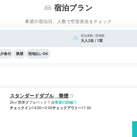
宿泊プラン
希望の宿泊日、人数で空室状況をチェック
宿泊者数 / 部屋数
大人2名 / 1室
夕食付
禁煙
現地払いOK
スタンダードダブル 禁煙
26㎡
禁煙
ダブルベッド 1 台
客室の詳細
チェックイン
14:00〜0:00
チェックアウト
〜11:00