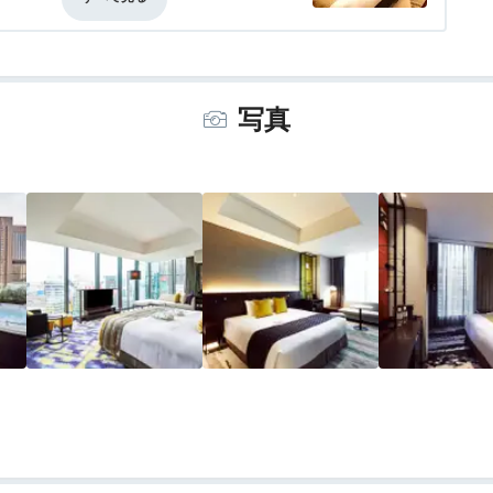
価なし
風呂
5.0
食事・ドリンク
評価なし
バリアフリー
評価なし
トレスでとても快適です。
は居住性がイマイチ。
しないと通れませんでした。
写真
も狭く、座ると足がつかえる感じでくつろ
ットエリアはとても快適ですが、ベッドス
ました。
とありがたいなと思います。