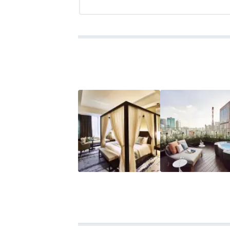
アクセス
4.5
コスパ
評価なし
客室
評価なし
接客対応
評
ベッド幅は１６０cmあり、シモンズのマッ
ただ、エッセンシャルカテゴリーのお部屋
ベッドと壁の間の通路は狭く、カニ歩きを
また、壁とは反対側にあるソファとの距離
げませんでした。
バスタブ付きのお風呂や、広々としたウェ
ペースとのバランスが少し悪いように感じ
チェックアウトが１１時なので、１２時だ