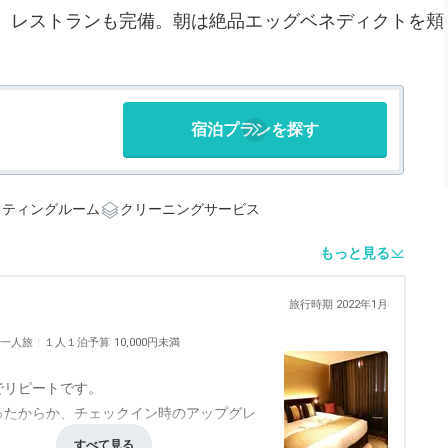
、レストランも完備。朝は絶品エッグベネディクトを頬
宿泊プランを探す
クティングルーム
クリーニングサービス
もっと見る
旅行時期 2022年1月
一人旅
１人１泊予算
10,000円未満
。
でリピートです。
ったからか、チェックイン時のアップグレ