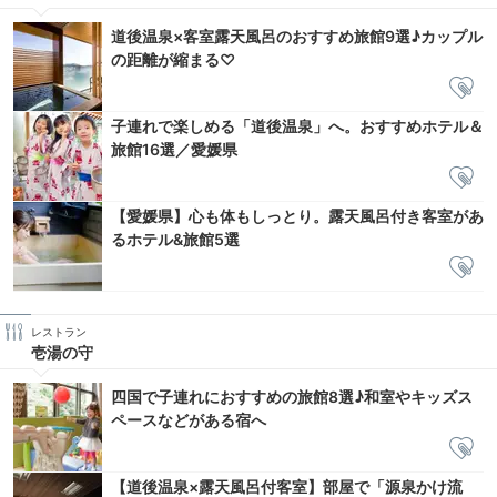
道後温泉×客室露天風呂のおすすめ旅館9選♪カップル
の距離が縮まる♡
子連れで楽しめる「道後温泉」へ。おすすめホテル＆
旅館16選／愛媛県
【愛媛県】心も体もしっとり。露天風呂付き客室があ
るホテル&旅館5選
レストラン
壱湯の守
四国で子連れにおすすめの旅館8選♪和室やキッズス
ペースなどがある宿へ
【道後温泉×露天風呂付客室】部屋で「源泉かけ流