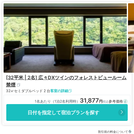
[32平米 | 2名] 広々DXツインのフォレストビュールーム
禁煙
32㎡
セミダブルベッド 2 台
客室の詳細
31,877
1名あたり（1泊2名利用時）
日付を指定して宿泊プランを探す
割引前の料金について