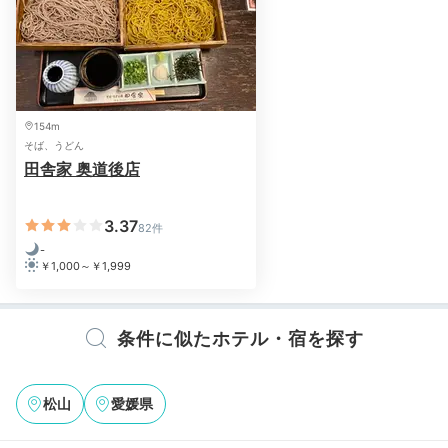
※設備・アメニティは、確認が取れている情報を表示しています。
154m
そば、うどん
田舎家 奥道後店
3.37
82件
-
￥1,000～￥1,999
条件に似たホテル・宿を探す
松山
愛媛県