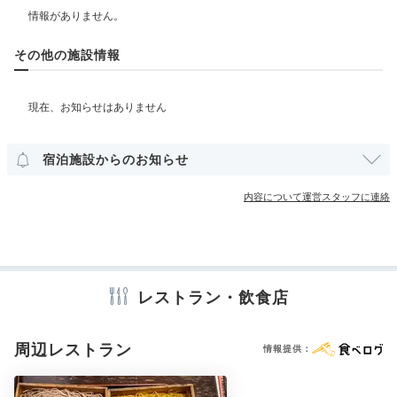
ベビー＆子供関連
その他の施設情報
部屋情報
露天風呂付客室
宿泊施設からのお知らせ
その他館内施設
宴会場
ランドリーコーナー
売店・ギフトショップ
内容について運営スタッフに連絡
卓球台
カラオケルーム
アメニティ
レストラン・飲食店
テレビ
冷蔵庫
エアコン
スリッパ
セーフティボックス
洗浄機付トイレ
浴衣
歯ブラシ
カミソリ
シャンプー
リンス
ボディソープ
シャワーキャップ
タオル
バスタオル
周辺レストラン
情報提供：
ドライヤー
お茶セット
電気ポット