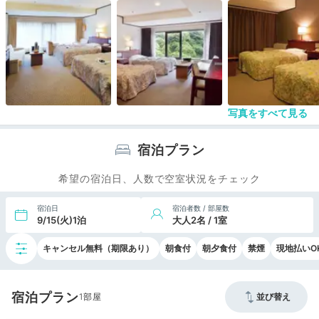
写真をすべて見る
宿泊プラン
希望の宿泊日、人数で空室状況をチェック
宿泊日
宿泊者数 / 部屋数
9/15(火)1泊
大人2名 / 1室
キャンセル無料（期限あり）
朝食付
朝夕食付
禁煙
現地払いO
宿泊プラン
1
並び替え