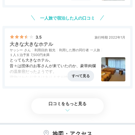
を聞きつけ、子連れ車なしには遠かったけど、心
アクセス
3.5
コスパ
4.0
客室
4.0
接客対応
5.0
風呂
5.0
からここでよかった！と思っています。
食事・ドリンク
3.5
バリアフリー
評価なし
一人旅で宿泊した人の口コミ
設備は古いですが、心のこもったおもてなし、み
なさん親切で、ちょうどコロナで客が少なかった
からか有料のゆかたまで無料で使わせていただき
ました。
3.5
旅行時期 2022年1月
大きな大きなホテル
夜も朝も温泉は貸し切り状態。贅沢～！
ヤッシー
利用目的
観光
利用した際の同行者
一人旅
１人１泊予算
7,500円未満
とっても大きなホテル。
昔々は団体のお客さんが来ていたのか、豪華絢爛
朝ごはんのバイキングはまあ「並」というところ
の温泉宿だったようです。
でしょうか。
建物はかなり古さはありますが中は綺麗でした。
客室は広く景色は緑と川。
あと、Wifiが弱かったのでお仕事される方はご注
温泉までだいぶん歩きます。
意を。
ロッカールームから階段で上に上がると内風呂。
階段降りると露天風呂。
口コミをもっと見る
ちなみに「別館」はすごく遠いようです。
露天風呂は色々あります。
全体的に温め。
サウナあり。
道後温泉駅から送迎があります。
＜シャトルバス＞
地図・アクセス