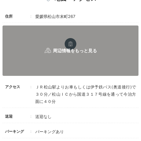
お迎え：14 :00-18 :00まで30分ごと
住所
送り：9：00/10：00
愛媛県松山市末町267
アクセス
ＪＲ松山駅よりお車もしくは伊予鉄バス(奥道後行)で
３０分／松山ＩＣから国道３１７号線を通って今治方
面に４０分
送迎
送迎なし
パーキング
パーキングあり