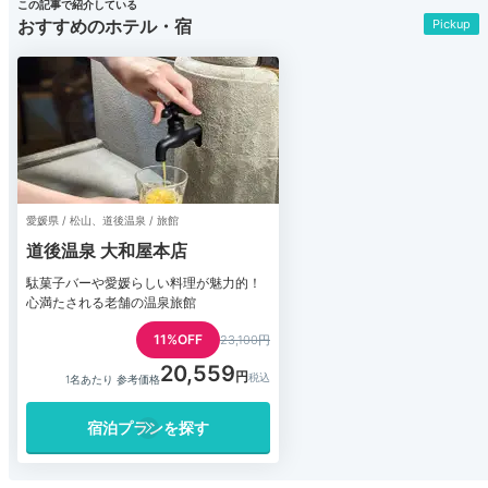
この記事で紹介している
おすすめのホテル・宿
Pickup
愛媛県 / 松山、道後温泉 / 旅館
道後温泉 大和屋本店
駄菓子バーや愛媛らしい料理が魅力的！
心満たされる老舗の温泉旅館
11%OFF
23,100円
20,559
1名あたり 参考価格
宿泊プランを探す