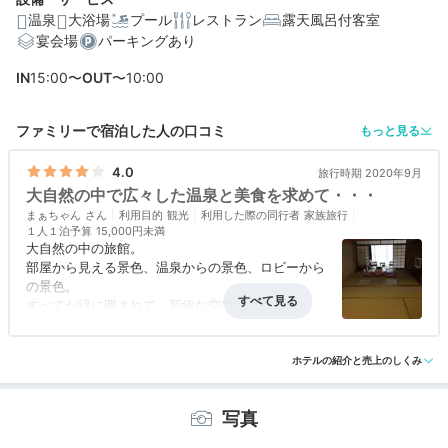
温泉
大浴場
プール
レストラン
露天風呂付客室
宴会場
パーキングあり
IN
15:00〜
OUT
〜10:00
ファミリーで宿泊した人の口コミ
もっと見る
4.0
旅行時期 2020年9月
大自然の中で広々した温泉と美食を求めて・・・
まぁちゃん
利用目的
観光
利用した際の同行者
家族旅行
１人１泊予算
15,000円未満
大自然の中の旅館。
部屋から見える景色、温泉からの景色、ロビーから
の景色。
すべてが緑に囲まれて、新線な空気と小鳥のさえず
る声に包まれます。
アクセス
3.0
コスパ
3.0
客室
3.0
接客対応
4.0
風呂
4.0
大自然の中にたくさん種類のある露天風呂はいつま
食事・ドリンク
4.0
バリアフリー
4.0
でも入っていられそう。
ホテルの紹介と売上のしくみ
食事では揚げたて天婦羅を食べ放題。
揚げたてぷりぷりの海老がおいしかったです！！
写真