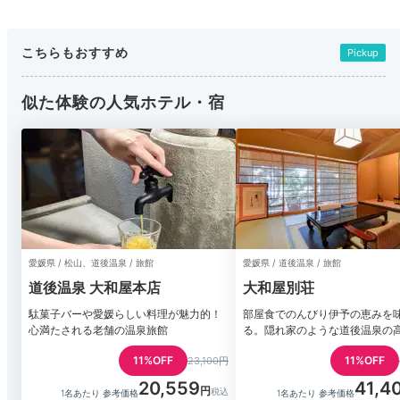
こちらもおすすめ
Pickup
似た体験の人気ホテル・宿
愛媛県 / 松山、道後温泉 / 旅館
愛媛県 / 道後温泉 / 旅館
道後温泉 大和屋本店
大和屋別荘
駄菓子バーや愛媛らしい料理が魅力的！
部屋食でのんびり伊予の恵みを
心満たされる老舗の温泉旅館
る。隠れ家のような道後温泉の
11%OFF
11%OFF
23,100円
20,559
41,4
1名あたり 参考価格
1名あたり 参考価格