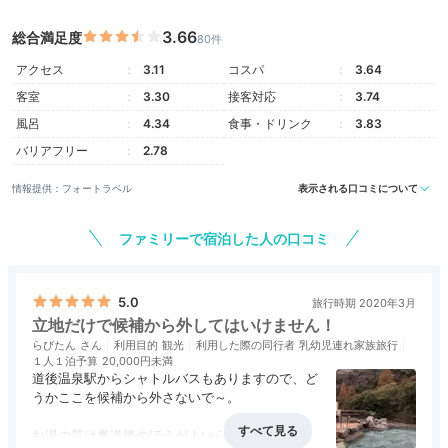
3.66
総合満足度
80件
アクセス
3.11
コスパ
3.64
客室
3.30
接客対応
3.74
風呂
4.34
食事・ドリンク
3.83
バリアフリー
2.78
情報提供：フォートラベル
表示される口コミについて
ファミリーで宿泊した人の口コミ
5.0
旅行時期 2020年3月
立地だけで候補から外してはいけません！
らびたん
利用目的
観光
利用した際の同行者
乳幼児連れ家族旅行
１人１泊予算
20,000円未満
道後温泉駅からシャトルバスもありますので、ど
うかここを候補から外さないで～。
お湯の質は奥道後のほうがよいらしい･･という噂