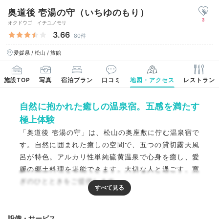
奥道後 壱湯の守（いちゆのもり）
3
オクドウゴ イチユノモリ
3.66
80件
愛媛県 / 松山 / 旅館
施設TOP
写真
宿泊プラン
口コミ
地図・アクセス
レストラン
自然に抱かれた癒しの温泉宿。五感を満たす
極上体験
「奥道後 壱湯の守」は、松山の奥座敷に佇む温泉宿で
す。自然に囲まれた癒しの空間で、五つの貸切露天風
呂が特色。アルカリ性単純硫黄温泉で心身を癒し、愛
媛の郷土料理を堪能できます。大切な人と過ごす、寛
ぎのひとときをご提供します。
設備・サービス