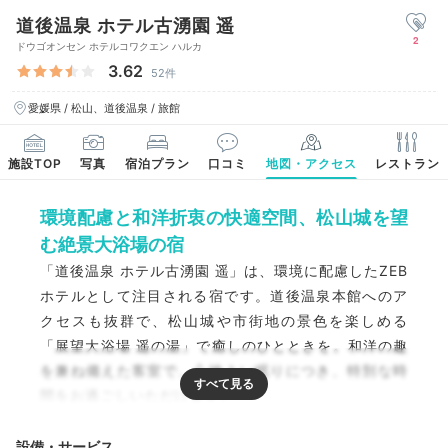
道後温泉 ホテル古湧園 遥
2
ドウゴオンセン ホテルコワクエン ハルカ
3.62
52件
愛媛県 / 松山、道後温泉 / 旅館
施設TOP
写真
宿泊プラン
口コミ
地図・アクセス
レストラン
環境配慮と和洋折衷の快適空間、松山城を望
む絶景大浴場の宿
「道後温泉 ホテル古湧園 遥」は、環境に配慮したZEB
ホテルとして注目される宿です。道後温泉本館へのア
クセスも抜群で、松山城や市街地の景色を楽しめる
「展望大浴場 遥の湯」で癒しのひとときを。和洋の趣
を兼ね備えた客室で、心地よい眠りにつき、特別な時
間をお過ごしいただけます。
設備・サービス