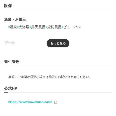
設備
温泉・お風呂
温泉
大浴場
露天風呂
貸切風呂
ビューバス
プール
リラクゼーション
衛生管理
飲食
レストラン
バー
ラウンジ
公式HP
https://www.kowakuen.com/
ベビー＆子供関連