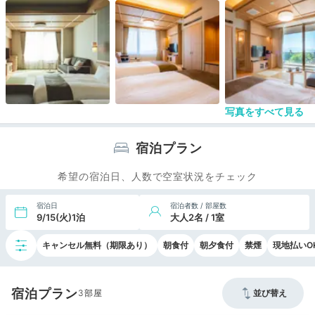
写真をすべて見る
宿泊プラン
希望の宿泊日、人数で空室状況をチェック
宿泊日
宿泊者数 / 部屋数
9/15(火)1泊
大人2名 / 1室
キャンセル無料（期限あり）
朝食付
朝夕食付
禁煙
現地払いO
宿泊プラン
3
並び替え