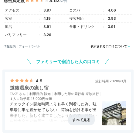
3.62
総合満足度
52件
アクセス
3.97
コスパ
4.06
客室
4.19
接客対応
3.93
風呂
3.91
食事・ドリンク
3.91
バリアフリー
3.26
情報提供：フォートラベル
表示される口コミについて
ファミリーで宿泊した人の口コミ
4.5
旅行時期 2020年1月
道後温泉の癒し宿
TAKE
利用目的
観光
利用した際の同行者
家族旅行
１人１泊予算
15,000円未満
チェックイン開始時間よりも早く到着した為、駐
車場に車を置かせてもらい、荷物を預ける事が出
来ました。新しく建て直したようなので、外観か
ら館内全てが綺麗で、過ごしやすい空間作りがさ
れています。感心したのは、道後温泉本館傍まで
アクセス
4.5
コスパ
4.0
客室
4.5
接客対応
4.0
風呂
4.0
エレベーターで降りて直ぐに行き来が出来る点