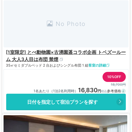
[1室限定] とべ動物園×古湧園遥コラボ企画 トベズールー
ム 大人3人目は布団 禁煙
35㎡
セミダブルベッド 2 台およびシングル布団 1 組
客室の詳細
10%OFF
18,700円
16,830
1名あたり（1泊2名利用時）
日付を指定して宿泊プランを探す