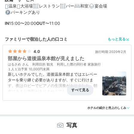
温泉
大浴場
レストラン
バー
和室
宴会場
パーキングあり
IN
15:00〜20:00
OUT
〜11:00
ファミリーで宿泊した人の口コミ
もっと見る
4.0
旅行時期 2020年2月
部屋から道後温泉本館が見えました
はるさめ
利用目的
観光
利用した際の同行者
家族旅行
１人１泊予算
10,000円未満
新しいホテルでした。道後温泉本館まではエレベー
ターを乗り継ぐ必要がありますが、すぐに行けま
す。夜はロビーでピアノの生演奏がありました。朝
食はあまり種類がありませんでしたが、地元のメニ
ューもあり美味しかったです。
アクセス
3.0
コスパ
3.5
客室
4.0
接客対応
4.0
風呂
3.5
食事・ドリンク
3.0
バリアフリー
評価なし
ホテルの紹介と売上のしくみ
写真