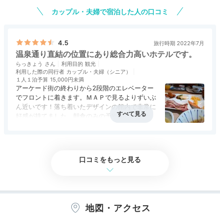
食事・ドリンク
4.5
バリアフリー
5.0
で、お土産を買っても直ぐに部屋に荷物を置きに
カップル・夫婦で宿泊した人の口コミ
帰れるので便利だなと感じました。
当日、空きが有るとの事で、部屋をアップグレー
ドして頂きました。使い勝手の良い部屋で、窓か
4.5
旅行時期 2022年7月
らの眺めも良く、ゆっくり過ごす事が出来まし
温泉通り直結の位置にあり総合力高いホテルです。
た。
らっきょう
利用目的
観光
利用した際の同行者
カップル・夫婦（シニア）
大浴場は館内最上階に有りましたが、いつ行って
１人１泊予算
15,000円未満
も誰もいなかった為、貸し切り状態で温泉に浸か
アーケード街の終わりから2段階のエレベーター
る事が出来ました。ですので、脱衣室も常に清潔
でフロントに着きます。ＭＡＰで見るよりずいぶ
な状態で使う事が出来たのと、休憩室にはマッサ
ん近いです！落ち着いたデザインの館内で非常に
ージチェアも置いてありました。
好感が持てました。朝食のみの予約でしたが十分
すぎる内容で、昼食分までいただいた感じです！
アクセス
5.0
コスパ
4.5
客室
4.5
接客対応
4.0
風呂
4.0
夕食は前菜+すき焼き+メイン料理+ビュッフェ、
全てに満足でした。
食事・ドリンク
4.0
バリアフリー
4.0
朝食はビュッフェでしたが、皆さんの口コミを見
てあまり期待していなかった分、夕食は地元の料
口コミをもっと見る
理が並んでいたり、朝食はオムレツスタンドが有
る等、品数は少ないとは言え、工夫された料理は
何を食べても美味しかったです。
若いスタッフが多いので、中には言葉足らずな印
地図・アクセス
象の方も数名いました。例えば、夕食時にテーブ
ルに案内された時に、他のテーブルではタッチパ