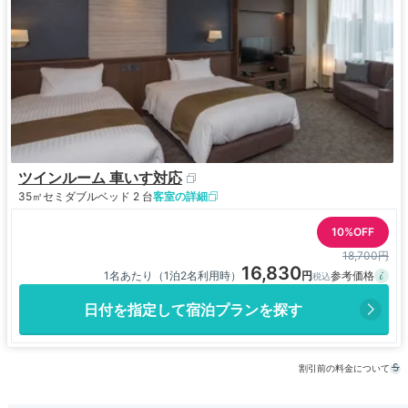
ツインルーム 車いす対応
35㎡
セミダブルベッド 2 台
客室の詳細
10%OFF
18,700円
16,830
1名あたり（1泊2名利用時）
日付を指定して宿泊プランを探す
割引前の料金について