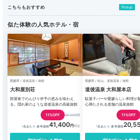
こちらもおすすめ
Pickup
似た体験の人気ホテル・宿
愛媛県 / 道後温泉 / 旅館
愛媛県 / 松山、道後温泉 / 旅館
大和屋別荘
道後温泉 大和屋本店
部屋食でのんびり伊予の恵みを味わえ
駄菓子バーや愛媛らしい料理が
る。隠れ家のような道後温泉の高級旅館
心満たされる老舗の温泉旅館
11%OFF
11%OFF
46,000円
41,400
20,5
1名あたり 参考価格
1名あたり 参考価格