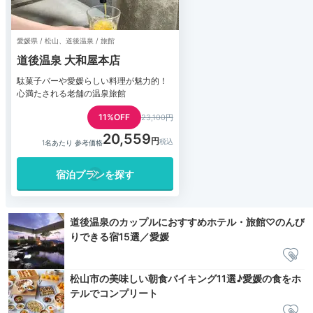
愛媛県 / 松山、道後温泉 / 旅館
道後温泉 大和屋本店
駄菓子バーや愛媛らしい料理が魅力的！
心満たされる老舗の温泉旅館
11%OFF
23,100円
20,559
1名あたり 参考価格
宿泊プランを探す
道後温泉のカップルにおすすめホテル・旅館♡のんび
りできる宿15選／愛媛
松山市の美味しい朝食バイキング11選♪愛媛の食をホ
テルでコンプリート