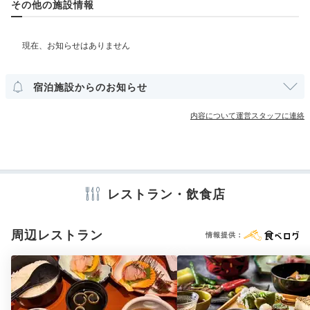
その他の施設情報
部屋情報
和室
和洋室
洋室
スイート
インターネット利用可能
Wi-Fi利用可能
露天風呂付客室
ユニバーサルルーム
宿泊施設からのお知らせ
その他館内施設
宴会場
売店・ギフトショップ
クリーニングサービス
内容について運営スタッフに連絡
アメニティ
テレビ
冷蔵庫
エアコン
スリッパ
セーフティボックス
洗浄機付トイレ
浴衣
歯ブラシ
カミソリ
シャンプー
レストラン・飲食店
コンディショナー
ボディソープ
シャワーキャップ
タオル
バスタオル
ドライヤー
お茶セット
電気ポット
加湿器
周辺レストラン
情報提供：
※設備・アメニティは、確認が取れている情報を表示しています。