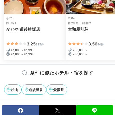
47m
51m
郷土料理
料理旅館、日本料理
かどや 道後椿坂店
大和屋別荘
3.25
3.56
295件
44件
￥1,000～￥1,999
￥30,000～
￥1,000～￥1,999
￥30,000～
条件に似たホテル・宿を探す
松山
道後温泉
愛媛県