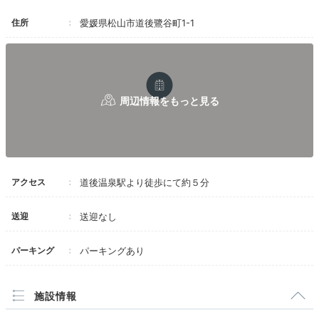
ネル式のドリンクの注文方法や料理の説明をして
住所
愛媛県松山市道後鷺谷町1-1
いましたが、私達のテーブルに案内した男性の方
は、説明が全く無かったので、最初は少し戸惑い
ました。
しかし、ベテランと思われるスタッフの方達は流
石だなと思わせる対応をされていたので、若い方
への今後の教育次第ではもっと素晴らしい宿にな
るかと思われます。
アクセス
道後温泉駅より徒歩にて約５分
送迎
送迎なし
パーキング
パーキングあり
施設情報