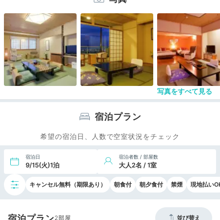
だけで楽しめる。 アイデア満載の素敵なホテル。
写真をすべて見る
宿泊プラン
希望の宿泊日、人数で空室状況をチェック
宿泊日
宿泊者数 / 部屋数
9/15(火)1泊
大人2名 / 1室
キャンセル無料（期限あり）
朝食付
朝夕食付
禁煙
現地払いO
宿泊プラン
2
並び替え