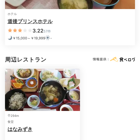
ホテル
道後プリンスホテル
3.22
57件
￥15,000～￥19,999
-
周辺レストラン
情報提供：
294m
食堂
はなみずき