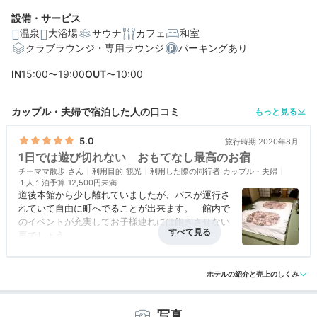
設備・サービス
温泉
大浴場
サウナ
カフェ
和室
クラブラウンジ・専用ラウンジ
パーキングあり
IN
15:00〜19:00
OUT
〜10:00
カップル・夫婦で宿泊した人の口コミ
もっと見る
5.0
旅行時期 2020年8月
1日では遊び切れない おもてなし最高のお宿
チーママ散歩
利用目的
観光
利用した際の同行者
カップル・夫婦
１人１泊予算
12,500円未満
道後本館から少し離れていましたが、バスが運行さ
れていて自由に町へでることが出来ます。 館内で
のイベントが充実してお子様連れには飽きさせない
事でしょう。
お風呂も充実しておりました。 露天風呂と階が違
アクセス
5.0
コスパ
5.0
客室
5.0
接客対応
5.0
風呂
5.0
うけれど、湯巡り気分で館内を
食事・ドリンク
5.0
バリアフリー
5.0
散策できるので楽しいですよ。ラウンジではドリン
ホテルの紹介と売上のしくみ
ク・ポップコーンなど無料提供。
早めのチェックインの時間に到着して、チェックア
写真
ウトギリギリまで ホテルの中