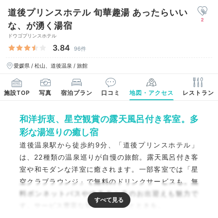
道後プリンスホテル 旬華趣湯 あったらいい
2
な、が湧く湯宿
ドウゴプリンスホテル
3.84
96件
愛媛県 / 松山、道後温泉 / 旅館
施設TOP
写真
宿泊プラン
口コミ
地図・アクセス
レストラン
和洋折衷、星空観賞の露天風呂付き客室。多
彩な湯巡りの癒し宿
道後温泉駅から徒歩約9分、「道後プリンスホテル」
は、22種類の温泉巡りが自慢の旅館。露天風呂付き客
室や和モダンな洋室に癒されます。一部客室では「星
空クラブラウンジ」で無料のドリンクサービスも。無
料ボンネットバスやゆるキャラのお出迎えも魅力で
す。サービス豊富な宿で特別なひとときを。