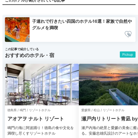
子連れで行きたい四国のホテル16選！家族で自然や
グルメを満喫
この記事で紹介している
おすすめのホテル・宿
Pickup
徳島県 / 鳴門 / リゾートホテル
愛媛県 / 松山 / リゾートホテル
アオアヲ ナルト リゾート
瀬戸内リトリート青凪 by
知新
鳴門の海に阿波踊り！徳島の食や文化を
瀬戸内海の絶景と愛媛の美食に癒
満喫し尽くすリゾートホテル
る。安藤忠雄氏設計のアートなホ