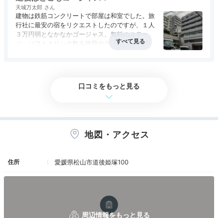
天城万太郎
建物は鉄筋コンクリートで部屋は和室でした。旅
行社に最安の宿をリクエストしたのですが、１人
３万円弱となかなかゴージャス。無料のステー
ジ、ソフトドリンク飲み放題のラウンジ、道後温
泉までの送迎等、いろいろありました。
食事はこのレベルの宿としては標準的でしょう
か。
12畳の部屋に６人でしたが、思いのほか手狭で、
口コミをもっと見る
夜間トイレに行くのに人を踏みつけるのではとお
っかなびっくりでした。
費用対効果では「可」でしょうか。
地図・アクセス
住所
愛媛県松山市道後姫塚100