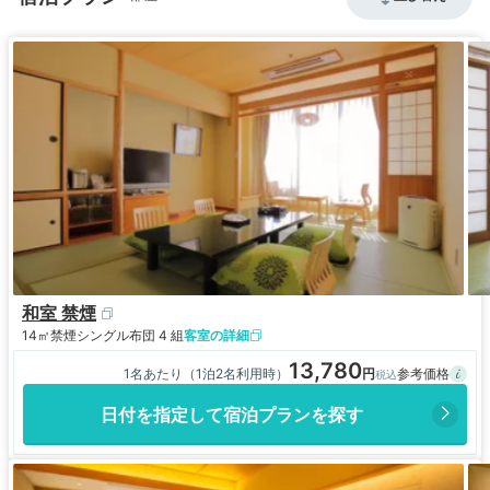
和室 禁煙
14㎡
禁煙
シングル布団 4 組
客室の詳細
13,780
1名あたり（1泊2名利用時）
日付を指定して宿泊プランを探す