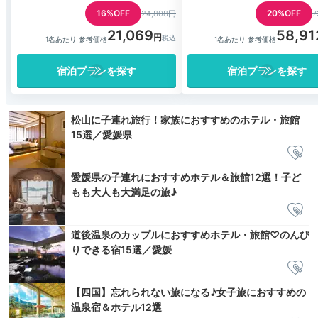
16%OFF
20%OFF
24,808円
7
21,069
58,91
1名あたり 参考価格
1名あたり 参考価格
宿泊プランを探す
宿泊プランを探す
松山に子連れ旅行！家族におすすめのホテル・旅館
15選／愛媛県
愛媛県の子連れにおすすめホテル＆旅館12選！子ど
もも大人も大満足の旅♪
道後温泉のカップルにおすすめホテル・旅館♡のんび
りできる宿15選／愛媛
【四国】忘れられない旅になる♪女子旅におすすめの
温泉宿＆ホテル12選