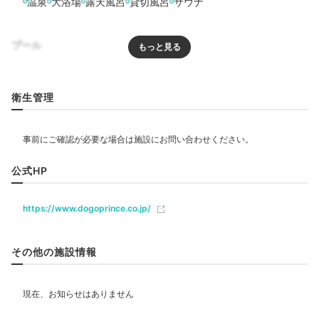
温泉
大浴場
露天風呂
貸切風呂
サウナ
プール
リラクゼーション
衛生管理
サウナ
ジャグジー
エステ・マッサージ
飲食
公式HP
カフェ
https://www.dogoprince.co.jp/
ベビー＆子供関連
その他の施設情報
部屋情報
和室
和洋室
洋室
インターネット利用可能
Wi-Fi利用可能
露天風呂付客室