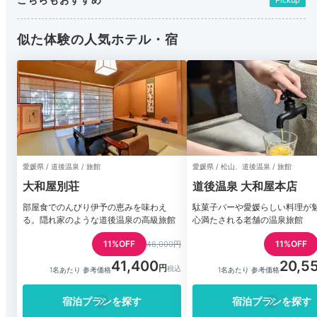
似た体験の人気ホテル・宿
愛媛県 / 道後温泉 / 旅館
愛媛県 / 松山、道後温泉 / 旅館
大和屋別荘
道後温泉 大和屋本店
部屋食でのんびり伊予の恵みを味わえ
駄菓子バーや愛媛らしい料理が
る。隠れ家のような道後温泉の高級旅館
心満たされる老舗の温泉旅館
11%OFF
11%OFF
46,000円
41,400
20,5
1名あたり 参考価格
1名あたり 参考価格
宿泊プランを探す
宿泊プランを探す