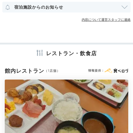
宿泊施設からのお知らせ
その他館内施設
内容について運営スタッフに連絡
クラブラウンジ・専用ラウンジ
宴会場
売店・ギフトショップ
アメニティ
テレビ
冷蔵庫
エアコン
スリッパ
セーフティボックス
レストラン・飲食店
洗浄機付トイレ
浴衣
歯ブラシ
カミソリ
シャンプー
リンス
ボディソープ
シャワーキャップ
タオル
バスタオル
ドライヤー
お茶セット
電気ポット
加湿器
館内レストラン
（1店舗）
情報提供：
※設備・アメニティは、確認が取れている情報を表示しています。