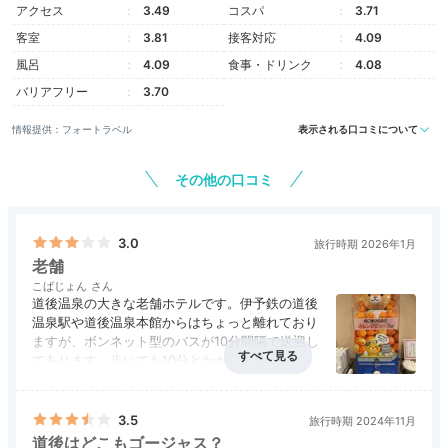
アクセス
3.49
コスパ
3.71
客室
3.81
接客対応
4.09
風呂
4.09
食事・ドリンク
4.08
バリアフリー
3.70
情報提供：フォートラベル
表示される口コミについて
その他の口コミ
3.0
旅行時期 2026年1月
老舗
こばじょん
道後温泉の大きな老舗ホテルです。伊予鉄の道後
温泉駅や道後温泉本館からはちょっと離れており
ますが、ボンネット型のバスが10分間隔で送迎し
てあります。歩いても10分とかかりませんでし
た。露天風呂も含めて温泉大浴場もいくつかあり
楽しめます。フリードリンクコーナーではフロー
ズンドリンクやみかんジュースもあります。
3.5
旅行時期 2024年11月
道後はどこもゴージャス？