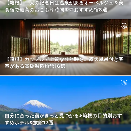
【箱根】二人の記念日は温泉があるオーベルジュ＆美
食宿で最高のおこもり時間を♡おすすめ宿8選
【箱根】カップルで上質なひと時を。露天風呂付き客
室がある高級温泉旅館16選
自分に合った宿がきっと見つかる♪箱根の目的別おす
すめホテル&旅館17選