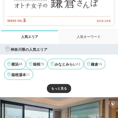
人気エリア
人気キーワード
神奈川県の人気エリア
45
73
12
13
横浜
箱根
みなとみらい
鎌倉
11
箱根湯本