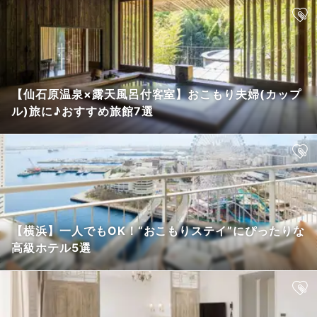
【仙石原温泉×露天風呂付客室】おこもり夫婦(カップ
ル)旅に♪おすすめ旅館7選
【横浜】一人でもOK！“おこもりステイ”にぴったりな
高級ホテル5選