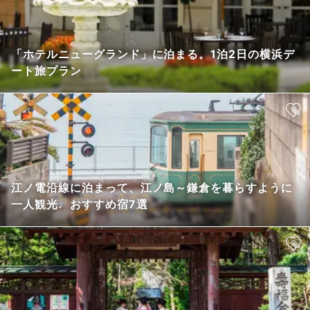
「ホテルニューグランド」に泊まる。1泊2日の横浜デ
ート旅プラン
江ノ電沿線に泊まって、江ノ島～鎌倉を暮らすように
一人観光♩おすすめ宿7選