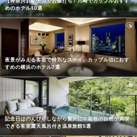
【神奈川】駅チカでお値打ち！川崎でカップルおすす
めのホテル10選
夜景がみえる客室で特別なステイ。カップル泊におす
すめの横浜のホテル7選
記念日はのんびりしながら贅沢に♡箱根の自然が満喫
できる客室露天風呂付き温泉旅館5選