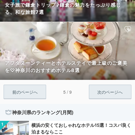
女子旅で鎌倉トリップ♪鎌倉の魅力をたっぷり感じ
る、和な旅館7選
アフタヌーンティーとホテルステイで最上級のご褒美
を♡神奈川のおすすめホテル8選
5 / 9
前のページへ
次のページへ
神奈川県のランキング(月間)
横浜の安くておしゃれなホテル15選！コスパ良く
泊まるならここ