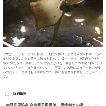
夕食は、「うち山流懐石料理」。地元で獲れる伊勢海老や金目鯛、旬の
食材や上質なお肉を贅沢に味わえます。注目すべきは、宿泊客が“特別
感”に満たされる朝食。アワビのあんかけを、炊きたての土鍋ご飯にかけ
ていただきます。また食べたい…と、何度もこの宿に戻ってくる人が多
いのだそう。朝食はお部屋食なので、誰にも邪魔されずじっくり味わっ
て♪
詳細情報
伊豆高原温泉 全室露天風呂付 二階家離れの宿