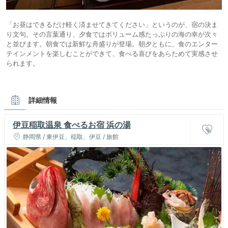
「お昼はできるだけ軽く済ませてきてください」というのが、宿の決ま
り文句。その言葉通り、夕食ではボリューム感たっぷりの海の幸が次々
と並びます。朝食では新鮮な舟盛りが登場。朝夕ともに、食のエンター
テインメントを楽しむことができて、食べる喜びをあらためて実感させ
られます。
詳細情報
伊豆稲取温泉 食べるお宿 浜の湯
静岡県 / 東伊豆、稲取、伊豆 / 旅館