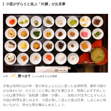
小皿がずらりと並ぶ「31膳」がお見事
出典：
にゃんゆきさんの投稿
夕食は信州の山の幸・里の幸をふんだんに使った会席料理。素朴で細や
かな味わいが、ひと口ごとに体に喜びを運びます。朝食におすすめした
いのは要予約の「短歌膳（通称：31膳）」。短歌の31文字になぞらえた
31品の料理を楽しめます。小皿が美しく並んだ姿は圧巻。しみじみと味
わいながら、幸せな朝を噛みしめましょう。