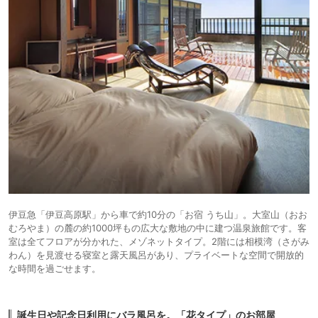
17.
旅館
忘れの里 雅叙苑
icotto
伊豆急「伊豆高原駅」から車で約10分の「お宿 うち山」。大室山（おお
むろやま）の麓の約1000坪もの広大な敷地の中に建つ温泉旅館です。客
室は全てフロアが分かれた、メゾネットタイプ。2階には相模湾（さがみ
わん）を見渡せる寝室と露天風呂があり、プライベートな空間で開放的
な時間を過ごせます。
誕生日や記念日利用にバラ風呂を。「花タイプ」のお部屋