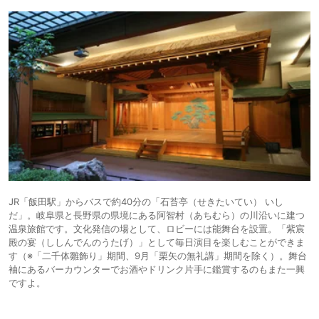
JR「飯田駅」からバスで約40分の「石苔亭（せきたいてい） いし
だ」。岐阜県と長野県の県境にある阿智村（あちむら）の川沿いに建つ
温泉旅館です。文化発信の場として、ロビーには能舞台を設置。「紫宸
殿の宴（ししんでんのうたげ）」として毎日演目を楽しむことができま
す（※「二千体雛飾り」期間、9月「栗矢の無礼講」期間を除く）。舞台
袖にあるバーカウンターでお酒やドリンク片手に鑑賞するのもまた一興
ですよ。