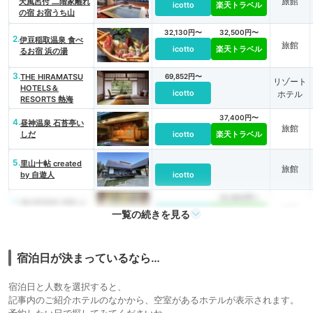
旅館
天風呂付 二階家離れ
icotto
楽天トラベル
の宿 お宿うち山
32,130円〜
32,500円〜
2.
伊豆稲取温泉 食べ
旅館
icotto
楽天トラベル
るお宿 浜の湯
3.
THE HIRAMATSU
69,852円〜
リゾート
HOTELS＆
icotto
ホテル
RESORTS 熱海
37,400円〜
4.
昼神温泉 石苔亭い
旅館
しだ
icotto
楽天トラベル
5.
里山十帖 created
旅館
by 自遊人
icotto
30,800円〜
6.
遠刈田温泉 別邸 山
旅館
一覧の続きを見る
風木
icotto
楽天トラベル
90,000円〜
7.
旅館
坐忘林
宿泊日が決まっているなら…
icotto
楽天トラベル
63,665円〜
65,500円〜
宿泊日と人数を選択すると、
8.
旅館
箱根 翠松園
icotto
楽天トラベル
記事内のご紹介ホテルのなかから、空室があるホテルが表示されます。
予約したい日で探してみてくださいね。