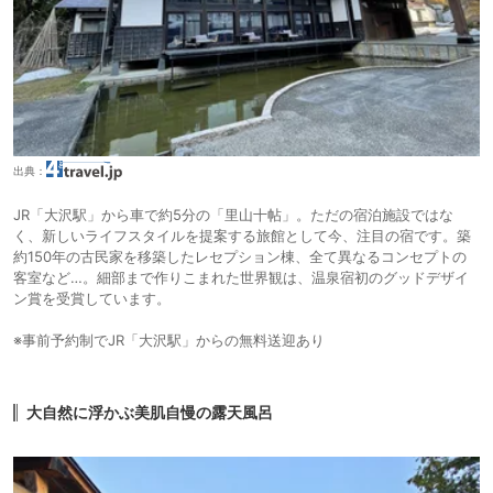
出典：
JR「大沢駅」から車で約5分の「里山十帖」。ただの宿泊施設ではな
く、新しいライフスタイルを提案する旅館として今、注目の宿です。築
約150年の古民家を移築したレセプション棟、全て異なるコンセプトの
客室など…。細部まで作りこまれた世界観は、温泉宿初のグッドデザイ
ン賞を受賞しています。
※事前予約制でJR「大沢駅」からの無料送迎あり
大自然に浮かぶ美肌自慢の露天風呂