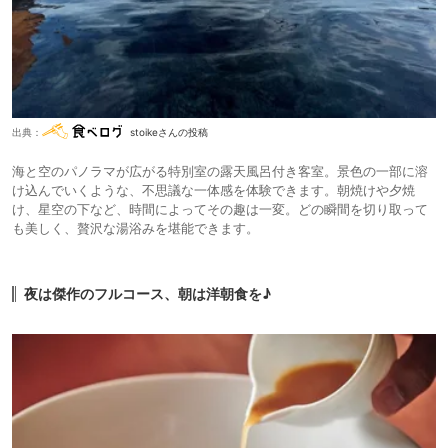
出典：
stoikeさんの投稿
海と空のパノラマが広がる特別室の露天風呂付き客室。景色の一部に溶
け込んでいくような、不思議な一体感を体験できます。朝焼けや夕焼
け、星空の下など、時間によってその趣は一変。どの瞬間を切り取って
も美しく、贅沢な湯浴みを堪能できます。
夜は傑作のフルコース、朝は洋朝食を♪