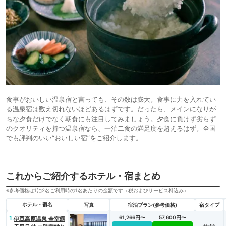
食事がおいしい温泉宿と言っても、その数は膨大。食事に力を入れてい
る温泉宿は数え切れないほどあるはずです。だったら、メインになりが
ちな夕食だけでなく朝食にも注目してみましょう。夕食に負けず劣らず
のクオリティを持つ温泉宿なら、一泊二食の満足度を超えるはず。全国
でも評判のいい“おいしい宿”をご紹介します。
これからご紹介するホテル・宿まとめ
※参考価格は1泊2名ご利用時の1名あたりの金額です（税およびサービス料込み）
ホテル・宿名
写真
宿泊プラン(参考価格)
宿タイプ
1.
61,266円〜
57,600円〜
伊豆高原温泉 全室露