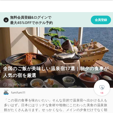
全国のご飯が美味しい温泉宿17選｜朝夕の食事が
人気の宿を厳選
2025年06月24日
fumifumi11
15
「この宿の食事を味わいたい」そんな目的で温泉宿へ出かける人も
多いはず。日本にはリッチな食材や地物にこだわった美食の温泉旅
館がたくさんあります。せっかくなら、メインの夕食だけでなく朝