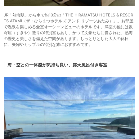
JR「熱海駅」から車で約10分の「THE HIRAMATSU HOTELS & RESOR
TS ATAMI（ザ・ひらまつホテルズ アンド リゾーツあたみ）」。お部屋
で温泉を楽しめる全室オーシャンビューのホテルです。洋室の他には数
寄屋（すきや）造りの特別室もあり、かつて文豪たちに愛された、熱海
の歴史と美しさを備えた空間があります。しっとりとした大人の休日
に、夫婦やカップルの特別な旅におすすめです。
海・空との一体感が気持ち良い、露天風呂付き客室