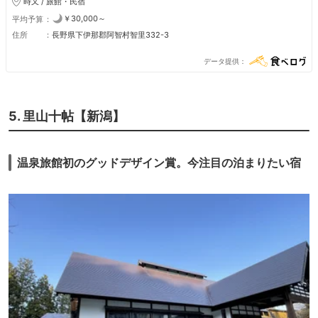
時又 / 旅館・民宿
￥30,000～
平均予算
住所
長野県下伊那郡阿智村智里332-3
データ提供
5. 里山十帖【新潟】
温泉旅館初のグッドデザイン賞。今注目の泊まりたい宿