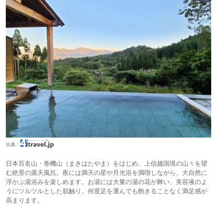
出典：
日本百名山・巻機山（まきはたやま）をはじめ、上信越国境の山々を望
む絶景の露天風呂。夜には満天の星や月光浴を満喫しながら、大自然に
浮かぶ湯浴みを楽しめます。お湯には大量の湯の花が舞い、美容液のよ
うにツルツルとした肌触り。何度足を運んでも飽きることなく満足感が
高まります。