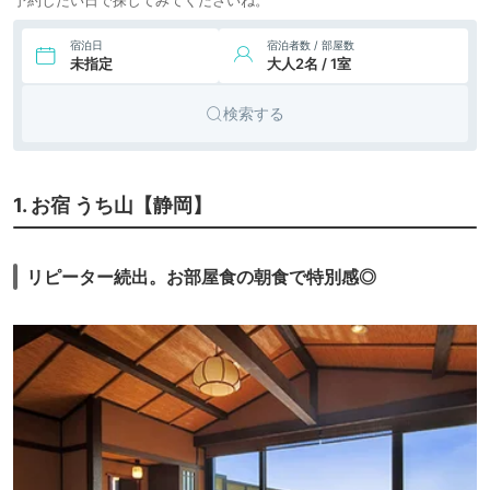
31,464円〜
33,700円〜
9.
有馬温泉 旅館 御幸
旅館
荘 花結び
icotto
楽天トラベル
宿泊日
宿泊者数 / 部屋数
未指定
大人2名 / 1室
16,228円〜
14,300円〜
10.
淡路島洲本温泉 海
旅館
月舘
icotto
楽天トラベル
検索する
48,400円〜
11.
旅館
光風湯圃 べにや
icotto
楽天トラベル
1. お宿 うち山【静岡】
28,000円〜
12.
旅館
島宿真里
icotto
楽天トラベル
11,800円〜
13.
リピーター続出。お部屋食の朝食で特別感◎
湯田川温泉 九兵衛
旅館
旅館
icotto
楽天トラベル
14.
湖畔の温泉宿くに
5,500円〜
旅館
びき／グランピン
icotto
楽天トラベル
グベース IZUMO
33,000円〜
15.
高千穂 離れの宿 神
旅館
隠れ
icotto
楽天トラベル
36,300円〜
33,000円〜
16.
指宿温泉 いぶすき
旅館
秀水園
icotto
楽天トラベル