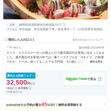
静岡県賀茂郡東伊豆町稲取1017
住所
伊豆急線 伊豆稲取駅下車／東名厚木ＩＣ（小田原厚木道路経
アクセス
由）より150分 ・ 東名沼津IC（国道414経由）より120分
宿泊した人の口コミ
表示される口コミについて
Ki Ya
旅行時期 2020年6月
￥１０，０００のクーポンが使えたので露天風呂付き客室に泊まってみま
した。露天風呂付き客室の中では一番リーズナブルな「Hタイプ」の部屋
ですが、クーポン使っても二人で６万円弱。その割にコストパフォーマン
スが悪く感じました。
朝食の焼き魚は鯵の干物をホイルで包んで温めるので皮が柔らかく、魚の
生臭さが前面に出ていて連れは一口も食べられませんでした。
夏休み＆秋旅フェア！
夕食はボリュームがあったし全体的に美味しかったので残念です。
32,500
1名あたり 参考価格
※対象施設のみ