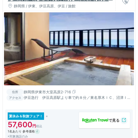
お宿うち山
静岡県 / 伊東、伊豆高原、伊豆 / 旅館
静岡県伊東市大室高原2-716
住所
伊豆急行 伊豆高原駅より車で約８分／東名厚木ＩＣ、沼津ＩＣ
アクセス
より約９０分
夏休み＆秋旅フェア！
57,600
1名あたり 参考価格
※対象施設のみ