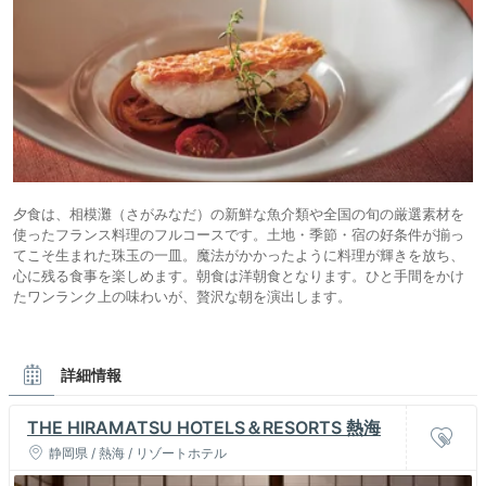
夕食は、相模灘（さがみなだ）の新鮮な魚介類や全国の旬の厳選素材を
使ったフランス料理のフルコースです。土地・季節・宿の好条件が揃っ
てこそ生まれた珠玉の一皿。魔法がかかったように料理が輝きを放ち、
心に残る食事を楽しめます。朝食は洋朝食となります。ひと手間をかけ
たワンランク上の味わいが、贅沢な朝を演出します。
詳細情報
THE HIRAMATSU HOTELS＆RESORTS 熱海
静岡県 / 熱海 / リゾートホテル