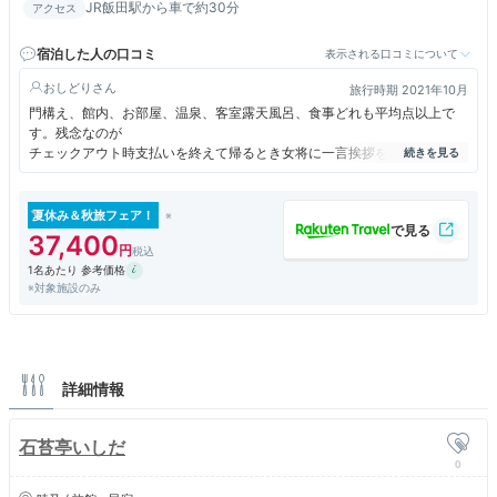
JR飯田駅から車で約30分
アクセス
宿泊した人の口コミ
表示される口コミについて
おしどり
旅行時期 2021年10月
門構え、館内、お部屋、温泉、客室露天風呂、食事どれも平均点以上で
す。残念なのが
チェックアウト時支払いを終えて帰るとき女将に一言挨拶をしたが完全無
視！たまたまかも知れないが一気に興覚めでしました。残念です。
夏休み＆秋旅フェア！
37,400
1名あたり 参考価格
※対象施設のみ
詳細情報
石苔亭いしだ
0