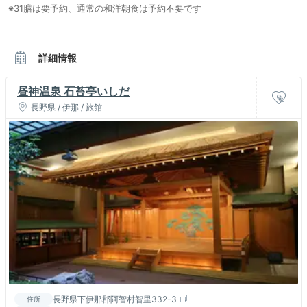
※31膳は要予約、通常の和洋朝食は予約不要です
詳細情報
昼神温泉 石苔亭いしだ
長野県 / 伊那 / 旅館
長野県下伊那郡阿智村智里332-3
住所