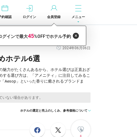
予約確認
ログイン
会員登録
メニュー
2024年06月06日
めホテル6選
の魅力がたくさんあるから、ホテル選びは正直おざ
めする選び方は、「アメニティ」に注目してみるこ
や「Aesop」といった香りに癒されるブランドま
ホテルの選定と売上のしくみ、参考価格について
4