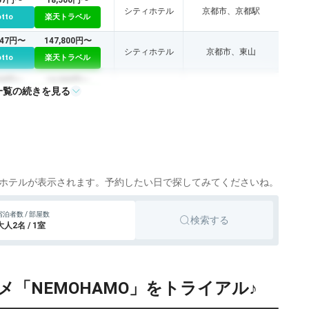
シティホテル
京都市、京都駅
otto
楽天トラベル
547円〜
147,800円〜
シティホテル
京都市、東山
otto
楽天トラベル
520円〜
14,500円〜
一覧の続きを見る
シティホテル
京都市、二条、河原町
otto
楽天トラベル
ホテルが表示されます。予約したい日で探してみてくださいね。
宿泊者数 / 部屋数
検索する
大人2名 / 1室
メ「NEMOHAMO」をトライアル♪