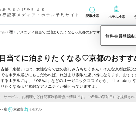
心みちるたびを叶える
旅行記事メディア・ホテル予約サイト
記事検索
ホテル検索
テル・宿
アメニティ目当てに泊まりたくなる♡京都のおすすめホテル6選
目当てに泊まりたくなる♡京都のおすす
つ古都「京都」には、女性ならではの楽しみ方もたくさん♩そんな京都は観光
。でもホテル選びにもこだわれば、旅はより素敵な思い出になります。おすす
するホテルには、「OSAJI」などのオーガニックコスメから、「Le Labo」
まりたくなるほど素敵なアメニティが備わっていますよ。
ル・宿
京都市
#ホテル