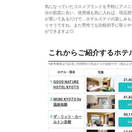
気になっていたコスメブランドを手軽にアメニ
分の肌質に合い、使用感も気に入れば、現品買
が置いてあるだけで、ホテルステイの楽しみも
りそうですね。また男性でも比較的手に取りや
ができますよ◎
これからご紹介するホテ
※参考価格は1泊2名ご利用時の1名あたりの金額です（税およ
ホテル・宿名
写真
21,
1.
GOOD NATURE
HOTEL KYOTO
ic
41,
2.
MUNI KYOTO by
温故知新
ic
90,
3.
ザ・リッツ・カー
ルトン京都
ic
17,