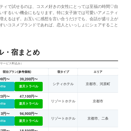
ティで試せるのは、コスメ好きの女性にとっては至福の時間♡自
いするいい機会にもなります。特に女子旅では可愛いアメニティ
増えるはず。お互いに感想を言い合うだけでも、会話が盛り上が
すいコスメブランドであれば、恋人といっしょにシェアすること
ル・宿まとめ
びサービス料込み）
宿泊プラン(参考価格)
宿タイプ
エリア
609円〜
39,200円〜
シティホテル
京都市、河原町
otto
楽天トラベル
823円〜
47,100円〜
リゾートホテル
京都市
otto
楽天トラベル
113円〜
94,900円〜
リゾートホテル
京都市、二条
otto
楽天トラベル
557円〜
18,500円〜