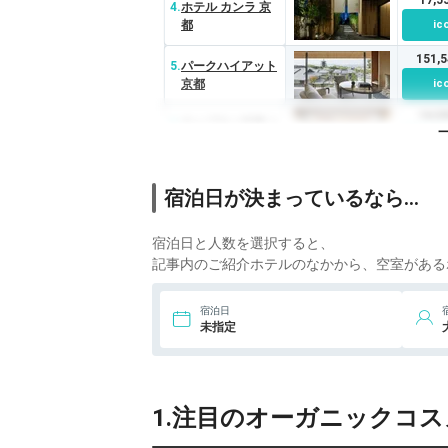
4.
ホテル カンラ 京
都
ic
151,
5.
パークハイアット
京都
ic
14,
6.
チャプター京都 ト
リビュートポート
ic
フォリオホテル
宿泊日が決まっているなら…
宿泊日と人数を選択すると、
記事内のご紹介ホテルのなかから、空室がある
宿泊日
未指定
1.注目のオーガニックコス