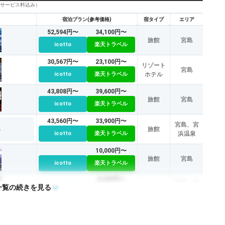
びサービス料込み）
宿泊プラン(参考価格)
宿タイプ
エリア
52,594円〜
34,100円〜
旅館
宮島
icotto
楽天トラベル
30,567円〜
23,100円〜
リゾート
宮島
icotto
楽天トラベル
ホテル
43,808円〜
39,600円〜
旅館
宮島
icotto
楽天トラベル
43,560円〜
33,900円〜
宮島、宮
旅館
icotto
楽天トラベル
浜温泉
10,000円〜
旅館
宮島
icotto
楽天トラベル
8,200円〜
宮島、宮
一覧の続きを見る
旅館
icotto
楽天トラベル
浜温泉
14,900円〜
旅館
宮島
icotto
楽天トラベル