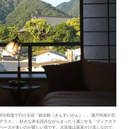
10分程度で行ける宿「錦水館（きんすいかん）」。瀬戸内海や宮
テラス」、好きな本を読みながらまったり過ごせる「ブックカフ
ペースが多いのが嬉しい宿です。大浴場は源泉かけ流しなので、