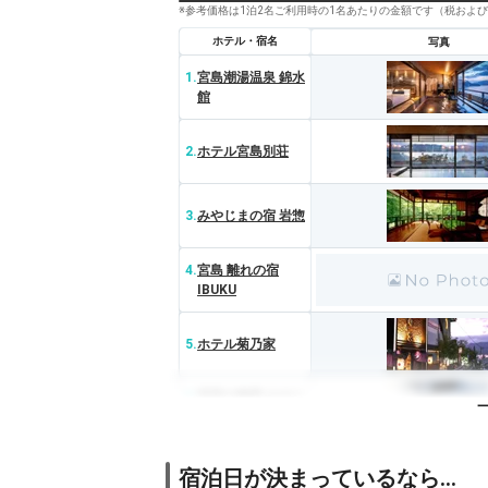
※参考価格は1泊2名ご利用時の1名あたりの金額です（税およ
ホテル・宿名
写真
1.
宮島潮湯温泉 錦水
館
2.
ホテル宮島別荘
3.
みやじまの宿 岩惣
4.
宮島 離れの宿
IBUKU
5.
ホテル菊乃家
6.
安芸の御宿 みやじ
ま庵 廣島
7.
宮島シーサイドホ
宿泊日が決まっているなら…
テル