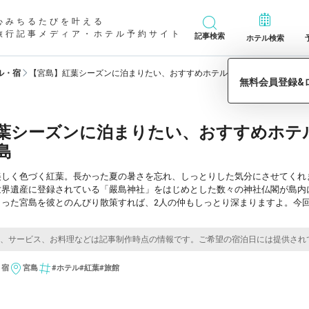
心みちるたびを叶える
旅行記事メディア・ホテル予約サイト
記事検索
ホテル検索
ル・宿
【宮島】紅葉シーズンに泊まりたい、おすすめホテル&旅館7選♡カップル
葉シーズンに泊まりたい、おすすめホテ
島
美しく色づく紅葉。長かった夏の暑さを忘れ、しっとりした気分にさせてくれ
世界遺産に登録されている「嚴島神社」をはじめとした数々の神社仏閣が島内
まった宮島を彼とのんびり散策すれば、2人の仲もしっとり深まりますよ。今
・宿
宮島
#ホテル
#紅葉
#旅館