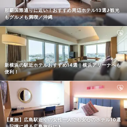
那覇国際通りに近い！おすすめ周辺ホテル13選♪観光
もグルメも満喫／沖縄
新横浜の駅近ホテルおすすめ14選｜横浜アリーナへも
便利！
【夏旅】広島駅近くの女性一人でも安心のホテル10選
｜記憶に残る広島旅行に♪