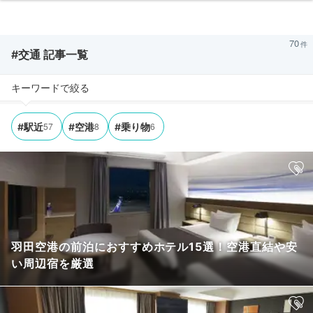
70
#交通 記事一覧
キーワードで絞る
57
8
6
#駅近
#空港
#乗り物
羽田空港の前泊におすすめホテル15選！空港直結や安
い周辺宿を厳選