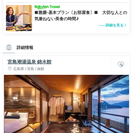
■雅膳‐基本プラン〔お部屋食〕■ 大切な人との
気兼ねない美食の時間♪
詳細を見る
詳細情報
宮島潮湯温泉 錦水館
広島県 / 宮島 / 旅館