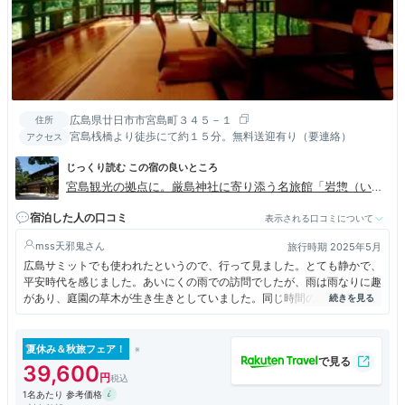
広島県廿日市市宮島町３４５－１
住所
宮島桟橋より徒歩にて約１５分。無料送迎有り（要連絡）
アクセス
じっくり読む この宿の良いところ
宮島観光の拠点に。厳島神社に寄り添う名旅館「岩惣（いわ
そう）」
宿泊した人の口コミ
表示される口コミについて
mss天邪鬼
旅行時期 2025年5月
広島サミットでも使われたというので、行って見ました。とても静かで、
平安時代を感じました。あいにくの雨での訪問でしたが、雨は雨なりに趣
があり、庭園の草木が生き生きとしていました。同じ時間の進行のはず
が、なぜかゆっくり動いているような錯覚に見舞われました。とっても心
地よく癒されました。今度は母を連れてこようと思います。
夏休み＆秋旅フェア！
39,600
1名あたり 参考価格