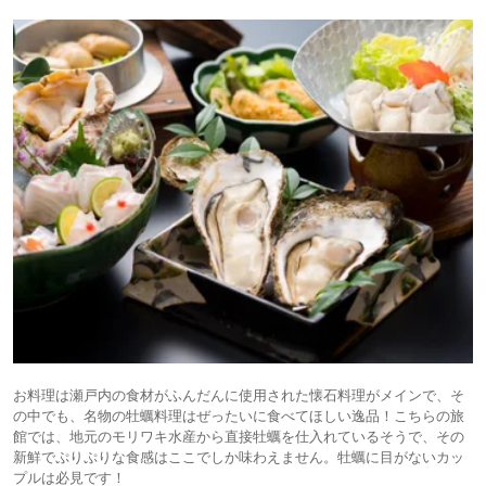
お料理は瀬戸内の食材がふんだんに使用された懐石料理がメインで、そ
の中でも、名物の牡蠣料理はぜったいに食べてほしい逸品！こちらの旅
館では、地元のモリワキ水産から直接牡蠣を仕入れているそうで、その
新鮮でぷりぷりな食感はここでしか味わえません。牡蠣に目がないカッ
プルは必見です！