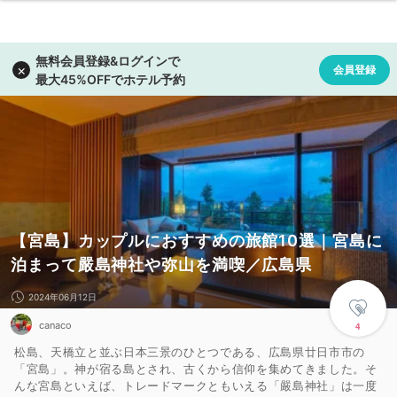
【宮島】カップルにおすすめの旅館10選｜宮島に
泊まって嚴島神社や弥山を満喫／広島県
2024年06月12日
canaco
4
松島、天橋立と並ぶ日本三景のひとつである、広島県廿日市市の
「宮島」。神が宿る島とされ、古くから信仰を集めてきました。そ
んな宮島といえば、トレードマークともいえる「嚴島神社」は一度