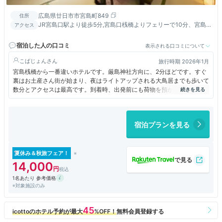
広島県廿日市市宮島町849
住所
JR宮島口駅より徒歩5分,宮島口桟橋よりフェリーで10分、宮島
アクセス
桟橋より厳島神社方面へ徒歩約3分です。
宿泊した人の口コミ
表示される口コミについて
こばじょん
旅行時期 2026年1月
宮島桟橋から一番違いホテルです。厳島神社方向に、2分ほどです。すぐ
裏はお土産さん街が始まり、夜はライトアップされる大鳥居までも歩いて
数分とアクセスは最高です。到着時、出発前にも荷物を預かってもらって
島内観光の時間も広がります。和風の落ち着いた旅館です。1階には売店
もありました。ライトアップを見に出ると、玄関には鹿がいました。
宿泊プランを見る
夏休み＆秋旅フェア！
14,000
1名あたり 参考価格
※対象施設のみ