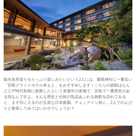
観光名所巡りをたっぷり楽しみたいという2人には、嚴島神社に一番近い
「宮島グランドホテル有もと」をおすすめします！こちらの旅館はなん
と江戸時代初期に創業したという老舗中の老舗で、宮島で一番歴史のあ
る宿なんですよ。そんな歴史と伝統の気品あふれる旅館を訪れてみる
と、まず目に入るのが立派な日本庭園。チェックイン前に、2人でのんび
りと散策してみてはいかがでしょうか？