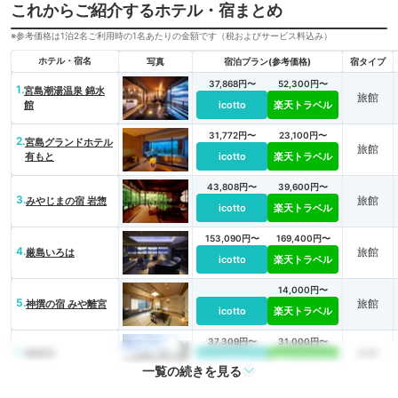
これからご紹介するホテル・宿まとめ
※参考価格は1泊2名ご利用時の1名あたりの金額です（税およびサービス料込み）
ホテル・宿名
写真
宿泊プラン(参考価格)
宿タイプ
37,868円〜
52,300円〜
1.
宮島潮湯温泉 錦水
旅館
館
icotto
楽天トラベル
31,772円〜
23,100円〜
2.
宮島グランドホテル
旅館
有もと
icotto
楽天トラベル
43,808円〜
39,600円〜
3.
旅館
みやじまの宿 岩惣
icotto
楽天トラベル
153,090円〜
169,400円〜
4.
旅館
厳島いろは
icotto
楽天トラベル
14,000円〜
5.
旅館
神撰の宿 みや離宮
icotto
楽天トラベル
37,309円〜
31,000円〜
6.
旅館
聚景荘
icotto
楽天トラベル
一覧の続きを見る
18,000円〜