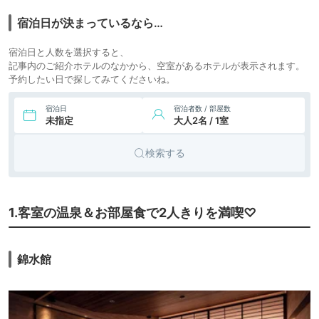
7.
旅館
宮島 山一別館
icotto
楽天トラベル
宿泊日が決まっているなら…
10,000円〜
8.
旅館
ホテル菊乃家
宿泊日と人数を選択すると、
icotto
楽天トラベル
記事内のご紹介ホテルのなかから、空室があるホテルが表示されます。
予約したい日で探してみてくださいね。
22,000円〜
9.
宮島シーサイドホテ
旅館
ル
icotto
楽天トラベル
宿泊日
宿泊者数 / 部屋数
未指定
大人2名 / 1室
10,600円〜
10.
国民宿舎 みやじま
旅館
杜の宿
icotto
楽天トラベル
検索する
1.客室の温泉＆お部屋食で2人きりを満喫♡
錦水館