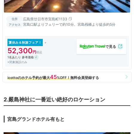
広島県廿日市市宮島町1133
住所
宮島口駅よりフェリーで約10分。宮島桟橋より徒歩約5分
アクセス
夏休み＆秋旅フェア！
52,300
1名あたり 参考価格
※対象施設のみ
2.嚴島神社に一番近い絶好のロケーション
宮島グランドホテル有もと