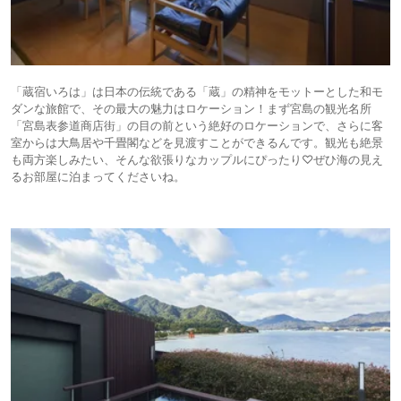
「蔵宿いろは」は日本の伝統である「蔵」の精神をモットーとした和モ
ダンな旅館で、その最大の魅力はロケーション！まず宮島の観光名所
「宮島表参道商店街」の目の前という絶好のロケーションで、さらに客
室からは大鳥居や千畳閣などを見渡すことができるんです。観光も絶景
も両方楽しみたい、そんな欲張りなカップルにぴったり♡ぜひ海の見え
るお部屋に泊まってくださいね。