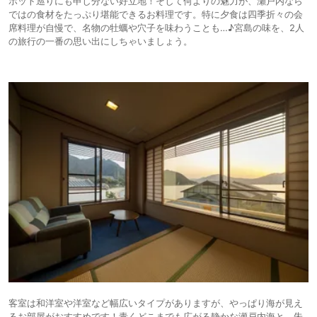
ポット巡りにも申し分ない好立地！そして何よりの魅力が、瀬戸内なら
ではの食材をたっぷり堪能できるお料理です。特に夕食は四季折々の会
席料理が自慢で、名物の牡蠣や穴子を味わうことも…♪宮島の味を、2人
の旅行の一番の思い出にしちゃいましょう。
客室は和洋室や洋室など幅広いタイプがありますが、やっぱり海が見え
るお部屋がおすすめです！青くどこまでも広がる静かな瀬戸内海と、朱