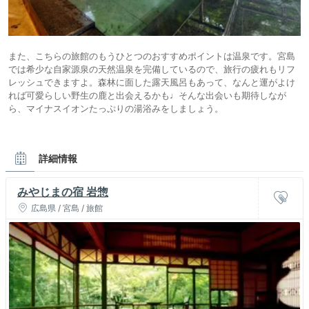
また、こちらの旅館のもうひとつのおすすめポイントは温泉です。宮島
では希少な自家源泉の天然温泉を完備しているので、旅行の疲れもリフ
レッシュできますよ。森林に面した露天風呂もあって、なんと運がよけ
れば可愛らしい野生の鹿と出会えるかも♩そんな出会いも期待しなが
ら、マイナスイオンたっぷりの湯浴みをしましょう。
詳細情報
みやじまの宿 岩惣
広島県 / 宮島 / 旅館