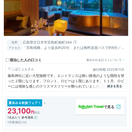
広島県廿日市市宮島町南町364
住所
「宮島桟橋」より徒歩約20分、または無料送迎バスで約6分／
アクセス
「嚴島神社」より徒歩約3分
宿泊した人の口コミ
表示される口コミについて
こばじょん
旅行時期 2022年11月
厳島神社に近い大型旅館です。エントランスは狭い路地のような階段を登
った２階になります。フロント、ロビーは１階にあります。１１月、ロビ
ーには地味な感じのクリスマスツリーが飾られていました。おちついた感
じの旅館です。
夏休み＆秋旅フェア！
23,100
1名あたり 参考価格
※対象施設のみ