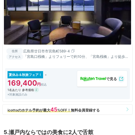
広島県廿日市市宮島町589-4
住所
「宮島口桟橋」よりフェリーで約10分、「宮島桟橋」より徒歩約
アクセス
5分
夏休み＆秋旅フェア！
169,400
1名あたり 参考価格
※対象施設のみ
5.瀬戸内ならではの美食に2人で舌鼓