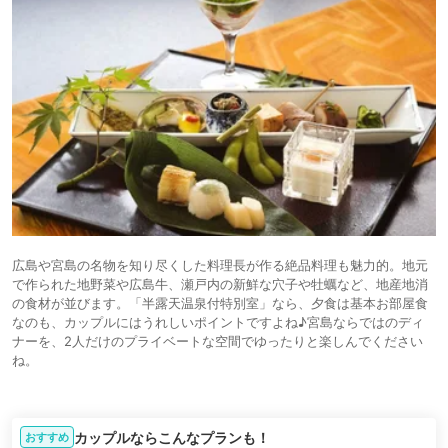
広島や宮島の名物を知り尽くした料理長が作る絶品料理も魅力的。地元
で作られた地野菜や広島牛、瀬戸内の新鮮な穴子や牡蠣など、地産地消
の食材が並びます。「半露天温泉付特別室」なら、夕食は基本お部屋食
なのも、カップルにはうれしいポイントですよね♪宮島ならではのディ
ナーを、2人だけのプライベートな空間でゆったりと楽しんでください
ね。
カップルならこんなプランも！
おすすめ