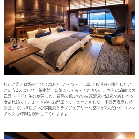
旅行と言えば温泉ですよね♪せっかくなら、宮島でも温泉を堪能したい
という2人はぜひ「錦水館」に泊まってみてください。こちらの旅館は大
正元（1912）年に創業した、宮島で数少ない自家源泉の温泉が楽しめる
老舗旅館です。おすすめのお部屋はリニューアルした「半露天温泉付特
別室」で、和モダンな雰囲気とラグジュアリーな空間が2人だけのロマン
チックな時間を演出してくれますよ。