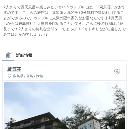
2人きりで露天風呂を楽しみたいというカップルには、「聚景荘」がおす
すめです。こちらの旅館は、展望露天風呂を30分無料で貸切利用するこ
とができるので、カップルに人気の隠れ家的なお宿なんですよ♪露天風
呂からは嚴島神社と大鳥居を眺めることができ、さらに桜の時期はお花
見まで！2人きりの特別な空間を、ちょっぴりドキドキしながら楽しんで
みてはいかがでしょうか？
詳細情報
聚景荘
広島県 / 宮島 / 旅館