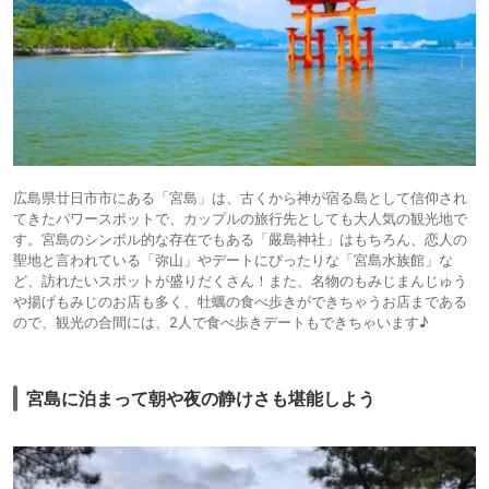
広島県廿日市市にある「宮島」は、古くから神が宿る島として信仰され
てきたパワースポットで、カップルの旅行先としても大人気の観光地で
す。宮島のシンボル的な存在でもある「嚴島神社」はもちろん、恋人の
聖地と言われている「弥山」やデートにぴったりな「宮島水族館」な
ど、訪れたいスポットが盛りだくさん！また、名物のもみじまんじゅう
や揚げもみじのお店も多く、牡蠣の食べ歩きができちゃうお店まである
ので、観光の合間には、2人で食べ歩きデートもできちゃいます♪
宮島に泊まって朝や夜の静けさも堪能しよう